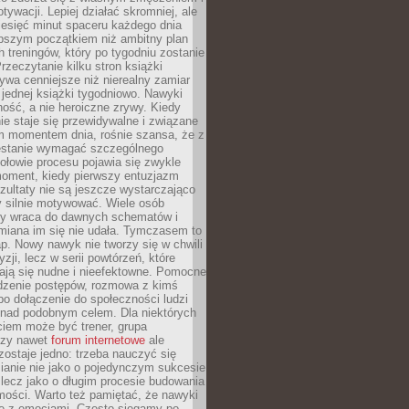
ywacji. Lepiej działać skromniej, ale
ziesięć minut spaceru każdego dnia
pszym początkiem niż ambitny plan
 treningów, który po tygodniu zostanie
rzeczytanie kilku stron książki
ywa cenniejsze niż nierealny zamiar
 jednej książki tygodniowo. Nawyki
rność, a nie heroiczne zrywy. Kiedy
ie staje się przewidywalne i związane
m momentem dnia, rośnie szansa, że z
stanie wymagać szczególnego
ołowie procesu pojawia się zwykle
moment, kiedy pierwszy entuzjazm
zultaty nie są jeszcze wystarczająco
y silnie motywować. Wiele osób
dy wraca do dawnych schematów i
miana im się nie udała. Tymczasem to
ap. Nowy nawyk nie tworzy się w chwili
zji, lecz w serii powtórzeń, które
ją się nudne i nieefektowne. Pomocne
edzenie postępów, rozmowa z kimś
o dołączenie do społeczności ludzi
 nad podobnym celem. Dla niektórych
ciem może być trener, grupa
czy nawet
forum internetowe
ale
ostaje jedno: trzeba nauczyć się
ianie nie jako o pojedynczym sukcesie
 lecz jako o długim procesie budowania
mości. Warto też pamiętać, że nawyki
e z emocjami. Często sięgamy po