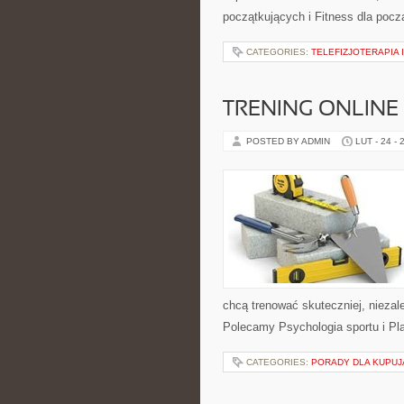
początkujących i Fitness dla pocz
CATEGORIES:
TELEFIZJOTERAPIA 
TRENING ONLINE
POSTED BY ADMIN
LUT - 24 - 
chcą trenować skuteczniej, niezale
Polecamy Psychologia sportu i Pl
CATEGORIES:
PORADY DLA KUPU