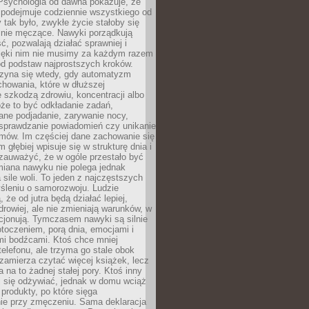
 Psychologia od dawna pokazuje, że
 podejmuje codziennie wszystkiego od
tak było, zwykłe życie stałoby się
lnie męczące. Nawyki porządkują
ć, pozwalają działać sprawniej i
zięki nim nie musimy za każdym razem
od podstaw najprostszych kroków.
zyna się wtedy, gdy automatyzm
howania, które w dłuższej
 szkodzą zdrowiu, koncentracji albo
że to być odkładanie zadań,
ane podjadanie, zarywanie nocy,
sprawdzanie powiadomień czy unikanie
zmów. Im częściej dane zachowanie się
 głębiej wpisuje się w strukturę dnia i
 zauważyć, że w ogóle przestało być
iana nawyku nie polega jednak
 sile woli. To jeden z najczęstszych
śleniu o samorozwoju. Ludzie
 że od jutra będą działać lepiej,
zdrowiej, ale nie zmieniają warunków, w
cjonują. Tymczasem nawyki są silnie
toczeniem, porą dnia, emocjami i
mi bodźcami. Ktoś chce mniej
telefonu, ale trzyma go stale obok
 zamierza czytać więcej książek, lecz
 na to żadnej stałej pory. Ktoś inny
ej się odżywiać, jednak w domu wciąż
produkty, po które sięga
ie przy zmęczeniu. Sama deklaracja