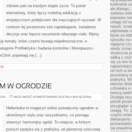
konkretne za
zdrowiu pań na każdym etapie życia. To portal
ale dlatego,
internetowy, który łączy rzetelną edukację z
zadania redu
poprawia nas
empatycznym podejściem dla zwyczajnych wyzwań. W
uwagę od nap
nawyk, trzeb
centrum tej przestrzeni stoi zapobieganie, świadome
odpowiada n
decyzje oraz lepsze rozumienie własnego ciała. Wpisy
bywa za słab
sposobu na r
cję tematy, które często bywają niejednoznaczne, a
napięcia cz
tegorie Profilaktyka i badania kontrolne i Menopauza i
wtedy zmian
skuteczna pr
Clinic pojawiają się […]
walką z zac
się za nim k
najważniejsz
ATA
od nich w du
pozostaną te
praktyką. Wi
właśnie drob
SAM W OGRODZIE
człowieka w
tworzą spekt
DIY
Działają rac
2026
MOŻLIWOŚĆ KOMENTOWANIA
ZOSTAŁA WYŁĄCZONA
–
potrafi przek
ZRÓB
przyglądać s
TO
Hellerówka to magazyn online poświęcony ogrodom w
SAM
uwagą. To, c
W
często mówi 
określonym stylu oraz wszystkiemu, co pomaga
OGRODZIE
deklarujemy
stworzyć harmonijny ogród. To miejsce, w którym
postanowień.
się prawdziw
pomysł spotyka się z praktyką: od pierwszej szkicowej