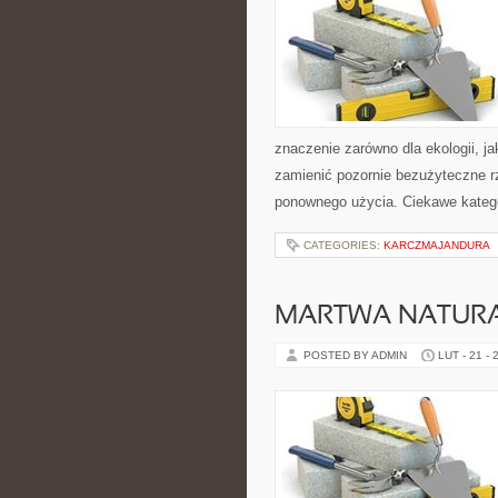
znaczenie zarówno dla ekologii, ja
zamienić pozornie bezużyteczne r
ponownego użycia. Ciekawe kateg
CATEGORIES:
KARCZMAJANDURA
MARTWA NATURA
POSTED BY ADMIN
LUT - 21 - 