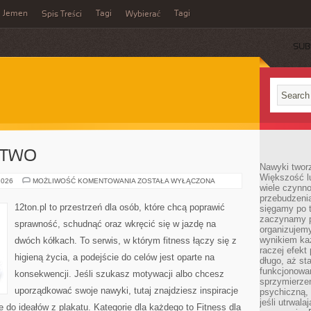
Jemen
Tagi
Tagi
Spis Treści
Wybierać
SUB
STWO
Nawyki tworz
Większość lu
ROWER
2026
MOŻLIWOŚĆ KOMENTOWANIA
ZOSTAŁA WYŁĄCZONA
wiele czynno
I
KOLARSTWO
przebudzenia
12ton.pl to przestrzeń dla osób, które chcą poprawić
sięgamy po t
zaczynamy p
sprawność, schudnąć oraz wkręcić się w jazdę na
organizujemy
wynikiem ka
dwóch kółkach. To serwis, w którym fitness łączy się z
raczej efekt
higieną życia, a podejście do celów jest oparte na
długo, aż st
funkcjonowa
konsekwencji. Jeśli szukasz motywacji albo chcesz
sprzymierze
uporządkować swoje nawyki, tutaj znajdziesz inspiracje
psychiczną, 
jeśli utrwala
 do ideałów z plakatu. Kategorie dla każdego to Fitness dla