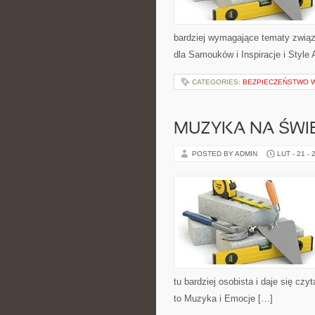
bardziej wymagające tematy związa
dla Samouków i Inspiracje i Style
CATEGORIES:
BEZPIECZEŃSTWO 
MUZYKA NA ŚWIE
POSTED BY ADMIN
LUT - 21 - 
tu bardziej osobista i daje się czy
to Muzyka i Emocje […]