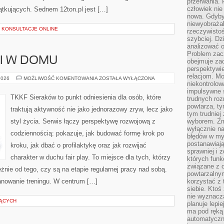
przerwania.
człowiek nie
ątkujących. Sednem 12ton.pl jest […]
nowa. Gdyby 
niewyobraża
I KONSULTACJE ONLINE
rzeczywistoś
szybciej. D
analizować 
Problem zac
 I W DOMU
obejmuje zac
perspektywie
relacjom. Mo
TRENING
2026
MOŻLIWOŚĆ KOMENTOWANIA
ZOSTAŁA WYŁĄCZONA
niekontrolow
ONLINE
I
impulsywne 
W
TKKF Sieraków to punkt odniesienia dla osób, które
trudnych ro
DOMU
powtarza, tym
traktują aktywność nie jako jednorazowy zryw, lecz jako
tym trudniej
styl życia. Serwis łączy perspektywę rozwojową z
wyborem. Zm
wyłącznie na
codziennością: pokazuje, jak budować formę krok po
błędów w my
postanawiają,
kroku, jak dbać o profilaktykę oraz jak rozwijać
sprawniej i 
charakter w duchu fair play. To miejsce dla tych, którzy
których funk
związane z o
żnie od tego, czy są na etapie regularnej pracy nad sobą.
powtarzalny
anowanie treningu. W centrum […]
korzystać z 
siebie. Ktoś
nie wyznacza
JĄCYCH
planuje lepi
ma pod ręką 
automatyczn