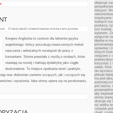
obejmuje zac
WE
perspektywie
relacjom. Mo
niekontrolow
impulsywne 
NT
trudnych ro
powtarza, tym
WYMOWA
tym trudniej
2026
MOŻLIWOŚĆ KOMENTOWANIA
ZOSTAŁA WYŁĄCZONA
I
wyborem. Zm
AKCENT
wyłącznie na
Kongres Anglistów to centrum dla lektorów języka
błędów w my
postanawiają,
angielskiego, którzy poszukują nowoczesnych metod
sprawniej i 
nauczania i wdrażalnych rozwiązań do pracy z
których funk
związane z o
kursantami. Strona powstała z myślą o osobach, które
powtarzalny
stawiają na rozwój i traktują dydaktykę jako ciągłe
korzystać z 
siebie. Ktoś
doskonalenie. To miejsce spotkania teorii i praktyki,
nie wyznacza
planuje lepi
ostęp oraz dobrostan zarówno uczących, jak i uczących się.
ma pod ręką 
wnictwo i wyrażenia. Idea strony opiera się na przekonaniu,
automatyczn
jest ważna, 
przeprojekto
aby wspiera
stronę stare
okazuje się
niż wielka r
człowiek pró
chwili, szy