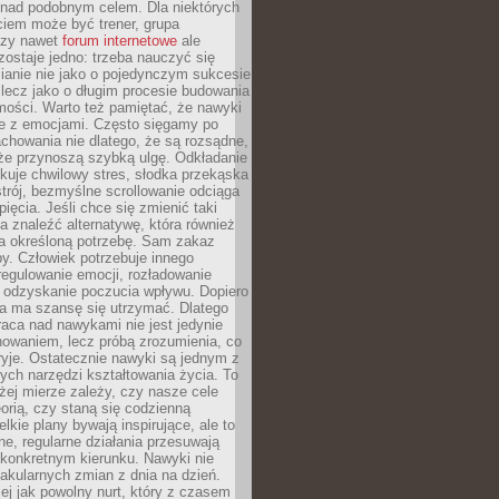
 nad podobnym celem. Dla niektórych
ciem może być trener, grupa
czy nawet
forum internetowe
ale
ostaje jedno: trzeba nauczyć się
ianie nie jako o pojedynczym sukcesie
 lecz jako o długim procesie budowania
mości. Warto też pamiętać, że nawyki
e z emocjami. Często sięgamy po
chowania nie dlatego, że są rozsądne,
 że przynoszą szybką ulgę. Odkładanie
kuje chwilowy stres, słodka przekąska
trój, bezmyślne scrollowanie odciąga
ięcia. Jeśli chce się zmienić taki
a znaleźć alternatywę, która również
a określoną potrzebę. Sam zakaz
y. Człowiek potrzebuje innego
egulowanie emocji, rozładowanie
y odzyskanie poczucia wpływu. Dopiero
a ma szansę się utrzymać. Dlatego
aca nad nawykami nie jest jedynie
howaniem, lecz próbą zrozumienia, co
ryje. Ostatecznie nawyki są jednym z
ych narzędzi kształtowania życia. To
żej mierze zależy, czy nasze cele
orią, czy staną się codzienną
elkie plany bywają inspirujące, ale to
ne, regularne działania przesuwają
 konkretnym kierunku. Nawyki nie
akularnych zmian z dnia na dzień.
zej jak powolny nurt, który z czasem