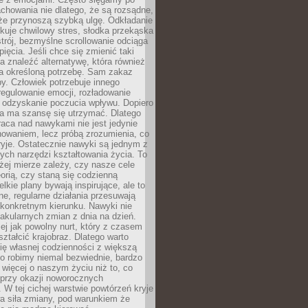
chowania nie dlatego, że są rozsądne,
 że przynoszą szybką ulgę. Odkładanie
kuje chwilowy stres, słodka przekąska
trój, bezmyślne scrollowanie odciąga
ięcia. Jeśli chce się zmienić taki
a znaleźć alternatywę, która również
a określoną potrzebę. Sam zakaz
y. Człowiek potrzebuje innego
egulowanie emocji, rozładowanie
y odzyskanie poczucia wpływu. Dopiero
a ma szansę się utrzymać. Dlatego
aca nad nawykami nie jest jedynie
howaniem, lecz próbą zrozumienia, co
ryje. Ostatecznie nawyki są jednym z
ych narzędzi kształtowania życia. To
żej mierze zależy, czy nasze cele
orią, czy staną się codzienną
elkie plany bywają inspirujące, ale to
ne, regularne działania przesuwają
 konkretnym kierunku. Nawyki nie
akularnych zmian z dnia na dzień.
zej jak powolny nurt, który z czasem
ształcić krajobraz. Dlatego warto
ię własnej codzienności z większą
o robimy niemal bezwiednie, bardzo
więcej o naszym życiu niż to, co
 przy okazji noworocznych
 W tej cichej warstwie powtórzeń kryje
a siła zmiany, pod warunkiem że