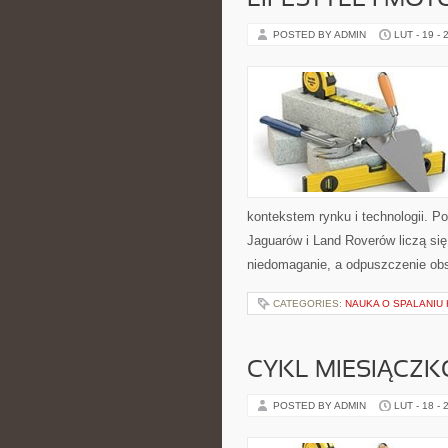
LIFESTYLE I MO
POSTED BY ADMIN
LUT - 19 - 
kontekstem rynku i technologii. 
Jaguarów i Land Roverów liczą si
niedomaganie, a odpuszczenie obs
CATEGORIES:
NAUKA O SPALANIU 
CYKL MIESIĄCZK
POSTED BY ADMIN
LUT - 18 - 