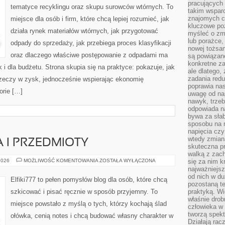
pracujących
tematyce recyklingu oraz skupu surowców wtórnych. To
takim wspar
znajomych 
miejsce dla osób i firm, które chcą lepiej rozumieć, jak
kluczowe poz
działa rynek materiałów wtórnych, jak przygotować
myśleć o zm
lub porażce,
odpady do sprzedaży, jak przebiega proces klasyfikacji
nowej tożsa
oraz dlaczego właściwe postępowanie z odpadami ma
są powiązan
konkretne za
k i dla budżetu. Strona skupia się na praktyce: pokazuje, jak
ale dlatego,
zadania redu
zeczy w zysk, jednocześnie wspierając ekonomię
poprawia nas
orie […]
uwagę od nap
nawyk, trzeb
odpowiada n
bywa za słab
sposobu na r
napięcia cz
wtedy zmian
 I PRZEDMIOTY
skuteczna pr
walką z zac
MARTWA
2026
MOŻLIWOŚĆ KOMENTOWANIA
ZOSTAŁA WYŁĄCZONA
się za nim k
NATURA
najważniejsz
I
od nich w du
PRZEDMIOTY
Elfiki777 to pełen pomysłów blog dla osób, które chcą
pozostaną te
szkicować i pisać ręcznie w sposób przyjemny. To
praktyką. Wi
właśnie drob
miejsce powstało z myślą o tych, którzy kochają ślad
człowieka w
tworzą spekt
ołówka, cenią notes i chcą budować własny charakter w
Działają rac