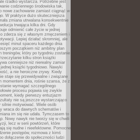
ale rzadko wystarcza. Potrzebne jest
wanie codziennego środowiska tak,
ło nowe zachowanie zamiast ciągnąć w
go. W praktyce dużo skuteczniejsza
 mała zmiana utrwalana konsekwentnie
ewolucja trwająca kilka dni. Gdy
buje odmienić całe życie w jednej
bko zderza się z własnym zmęczeniem i
ywacji. Lepiej działać skromniej, ale
ziesięć minut spaceru każdego dnia
pszym początkiem niż ambitny plan
 treningów, który po tygodniu zostanie
rzeczytanie kilku stron książki
ywa cenniejsze niż nierealny zamiar
 jednej książki tygodniowo. Nawyki
rność, a nie heroiczne zrywy. Kiedy
ie staje się przewidywalne i związane
m momentem dnia, rośnie szansa, że z
stanie wymagać szczególnego
ołowie procesu pojawia się zwykle
moment, kiedy pierwszy entuzjazm
zultaty nie są jeszcze wystarczająco
y silnie motywować. Wiele osób
dy wraca do dawnych schematów i
miana im się nie udała. Tymczasem to
ap. Nowy nawyk nie tworzy się w chwili
zji, lecz w serii powtórzeń, które
ją się nudne i nieefektowne. Pomocne
edzenie postępów, rozmowa z kimś
o dołączenie do społeczności ludzi