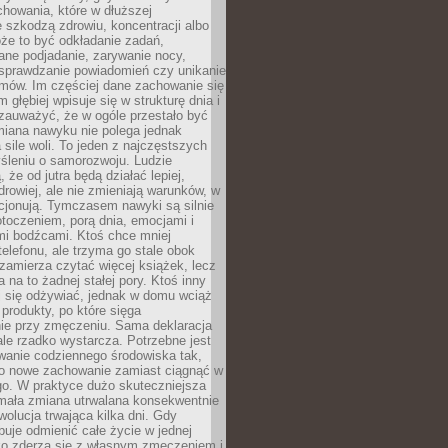
howania, które w dłuższej
 szkodzą zdrowiu, koncentracji albo
że to być odkładanie zadań,
ane podjadanie, zarywanie nocy,
sprawdzanie powiadomień czy unikanie
zmów. Im częściej dane zachowanie się
 głębiej wpisuje się w strukturę dnia i
 zauważyć, że w ogóle przestało być
iana nawyku nie polega jednak
 sile woli. To jeden z najczęstszych
śleniu o samorozwoju. Ludzie
 że od jutra będą działać lepiej,
zdrowiej, ale nie zmieniają warunków, w
cjonują. Tymczasem nawyki są silnie
toczeniem, porą dnia, emocjami i
mi bodźcami. Ktoś chce mniej
telefonu, ale trzyma go stale obok
 zamierza czytać więcej książek, lecz
 na to żadnej stałej pory. Ktoś inny
ej się odżywiać, jednak w domu wciąż
produkty, po które sięga
ie przy zmęczeniu. Sama deklaracja
ale rzadko wystarcza. Potrzebne jest
wanie codziennego środowiska tak,
ło nowe zachowanie zamiast ciągnąć w
go. W praktyce dużo skuteczniejsza
 mała zmiana utrwalana konsekwentnie
ewolucja trwająca kilka dni. Gdy
buje odmienić całe życie w jednej
bko zderza się z własnym zmęczeniem i