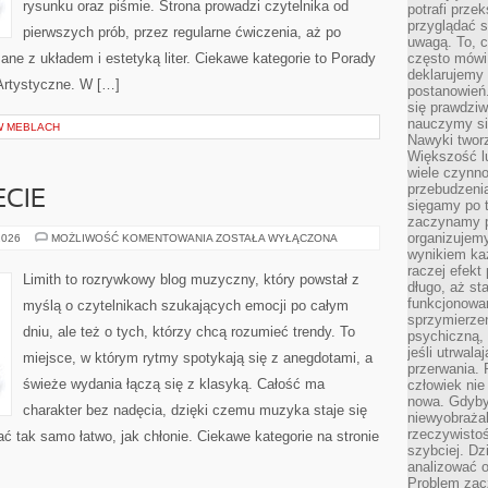
rysunku oraz piśmie. Strona prowadzi czytelnika od
potrafi przek
przyglądać s
pierwszych prób, przez regularne ćwiczenia, aż po
uwagą. To, c
ne z układem i estetyką liter. Ciekawe kategorie to Porady
często mówi 
deklarujemy
 Artystyczne. W […]
postanowień.
się prawdziw
nauczymy si
W MEBLACH
Nawyki tworz
Większość lu
wiele czynno
przebudzenia
CIE
sięgamy po t
zaczynamy p
organizujemy
MUZYKA
2026
MOŻLIWOŚĆ KOMENTOWANIA
ZOSTAŁA WYŁĄCZONA
NA
wynikiem ka
ŚWIECIE
raczej efekt
Limith to rozrywkowy blog muzyczny, który powstał z
długo, aż st
funkcjonowa
myślą o czytelnikach szukających emocji po całym
sprzymierze
dniu, ale też o tych, którzy chcą rozumieć trendy. To
psychiczną, 
jeśli utrwala
miejsce, w którym rytmy spotykają się z anegdotami, a
przerwania.
świeże wydania łączą się z klasyką. Całość ma
człowiek nie
nowa. Gdyby 
charakter bez nadęcia, dzięki czemu muzyka staje się
niewyobraża
rzeczywistoś
tać tak samo łatwo, jak chłonie. Ciekawe kategorie na stronie
szybciej. D
analizować 
Problem zac