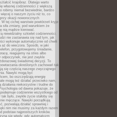
ształcić krajobraz. Dlatego warto
ię własnej codzienności z większą
o robimy niemal bezwiednie, bardzo
więcej o naszym życiu niż to, co
 przy okazji noworocznych
 W tej cichej warstwie powtórzeń kryje
a siła zmiany, pod warunkiem że
ę nią mądrze kierować.
ą niewidzialny szkielet codzienności.
dzi nie zastanawia się nad tym, jak
ści wykonuje automatycznie od chwili
 aż do wieczora. Sposób, w jaki
elefon, przygotowujemy śniadanie,
racę, reagujemy na stres albo
 odpoczynek, nie jest zwykle
żdorazowej świadomej decyzji. To
 powtarzania określonych zachowań tak
ają się częścią naszego zwyczajnego
nia. Nawyki mogą być
ńcem, bo oszczędzają energię
ale mogą też działać przeciwko nam,
ją działania niekorzystne i trudne do
 Psychologia od dawna pokazuje, że
 podejmuje codziennie wszystkiego od
tak było, zwykłe życie stałoby się
lnie męczące. Nawyki porządkują
ć, pozwalają działać sprawniej i
zięki nim nie musimy za każdym razem
od podstaw najprostszych kroków.
zyna się wtedy, gdy automatyzm