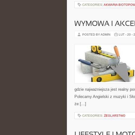
CATEGORIES:
AKWARIA BIOTOPO
WYMOWA I AKCE
POSTED BY ADMIN
LUT - 20 - 
gdzie najważniejsza jest realny p
Polecamy Angielski z muzyki i Sło
że […]
CATEGORIES:
ŻEGLARSTWO