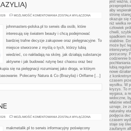
jest ważna, 
AZYLIA)
przeprojekto
aby wspiera
stronę stare
NATURA
2026
MOŻLIWOŚĆ KOMENTOWANIA
ZOSTAŁA WYŁĄCZONA
&
okazuje się
CO
niż wielka r
(BRAZYLIA)
johnmasters-polska.pl to serwis dla osób, które
człowiek pró
chwili, szy
interesują się światem beauty i chcą podejmować
spadkiem mot
bardziej trafne decyzje zakupowe oraz pielęgnacyjne. To
stabilnie. D
może być le
miejsce stworzone z myślą o tych, którzy lubią
intensywnych
porzucony. P
wiedzieć, co nakładają na skórę, jak działają substancje
codziennie b
aktywne i jak budować rutynę bez chaosu oraz bez
pochłaniania
lubią regula
pia się na pielęgnacji rozumianej jako droga, w którym
nowe działan
opasowanie. Polecamy Natura & Co (Brazylia) i Oriflame […]
z konkretny
czasem prze
wysiłku. W p
kryzys. To 
wygasa, a re
widoczne, b
właśnie wte
NE
uznaje, że z
naturalny et
podjęcia decy
SUROWCE
2026
MOŻLIWOŚĆ KOMENTOWANIA
ZOSTAŁA WYŁĄCZONA
czasem wyda
WTÓRNE
staje się śl
makmetalik.pl to serwis informacyjny poświęcony
zaufanym alb