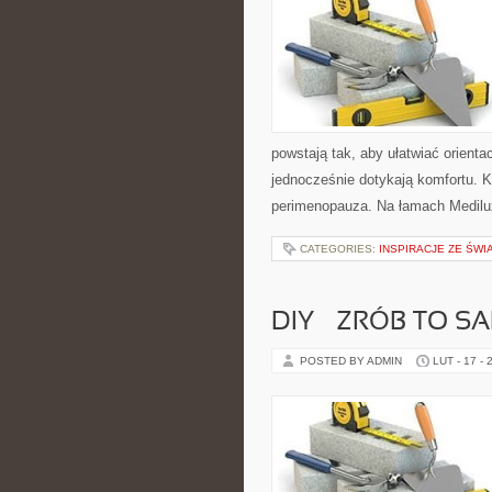
powstają tak, aby ułatwiać orienta
jednocześnie dotykają komfortu. Ka
perimenopauza. Na łamach Medilux
CATEGORIES:
INSPIRACJE ZE ŚWI
DIY – ZRÓB TO 
POSTED BY ADMIN
LUT - 17 - 