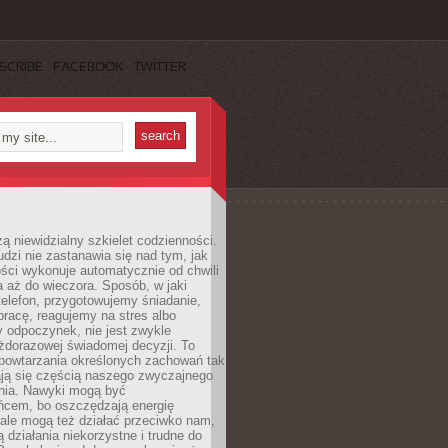
SCRIBE
FACEBOOK
TWITTER
ą niewidzialny szkielet codzienności.
dzi nie zastanawia się nad tym, jak
ści wykonuje automatycznie od chwili
 aż do wieczora. Sposób, w jaki
elefon, przygotowujemy śniadanie,
racę, reagujemy na stres albo
 odpoczynek, nie jest zwykle
żdorazowej świadomej decyzji. To
 powtarzania określonych zachowań tak
ają się częścią naszego zwyczajnego
nia. Nawyki mogą być
ńcem, bo oszczędzają energię
ale mogą też działać przeciwko nam,
ją działania niekorzystne i trudne do