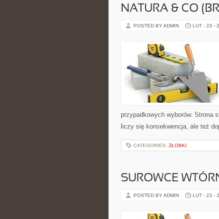
NATURA & CO (BR
POSTED BY ADMIN
LUT - 23 - 
przypadkowych wyborów. Strona sku
liczy się konsekwencja, ale też d
CATEGORIES:
ŻŁOBKI
SUROWCE WTÓR
POSTED BY ADMIN
LUT - 23 - 