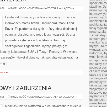
TORYZACJA
spadkiem mot
stabilnie. D
LIFESTYLE
2026
MOŻLIWOŚĆ KOMENTOWANIA
ZOSTAŁA WYŁĄCZONA
może być le
I
MOTORYZACJA
intensywnych
Landworld to magazyn online stworzony z myślą o
porzucony. P
codziennie b
kierowcach marek brandu Jaguar oraz marki Land
pochłaniania
lubią regula
Rover. To platforma dla tych, którzy chcą dokładniej
nowe działan
ogarniać eksploatację wozu klasy wyższej. Strona
z konkretny
czasem prze
prowadzi czytelnika od podstaw po bardziej
wysiłku. W p
szczegółowe zagadnienia, łącząc praktykę z
kryzys. To 
wygasa, a re
Polecamy Luksusowe SUV-y i Testy i Recenzje W świecie
widoczne, b
właśnie wte
ę szczegóły. Nawet drobne oznaki potrafią wskazywać na
uznaje, że z
ługi […]
naturalny et
podjęcia decy
czasem wyda
KALORII
staje się śl
zaufanym alb
pracujących
takim wspar
OWY I ZABURZENIA
znajomych 
kluczowe poz
myśleć o zm
CYKL
2026
MOŻLIWOŚĆ KOMENTOWANIA
ZOSTAŁA WYŁĄCZONA
MIESIĄCZKOWY
lub porażce,
I
nowej tożsa
ZABURZENIA
MediluxClinic to platforma w sieci stworzone z myślą o
są powiązan