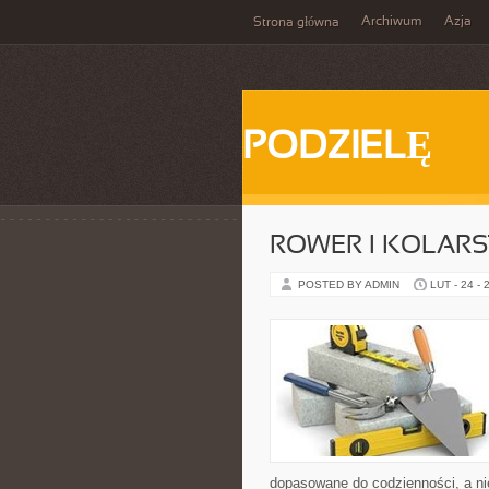
Archiwum
Azja
Strona główna
PODZIELĘ
ROWER I KOLAR
POSTED BY ADMIN
LUT - 24 - 
dopasowane do codzienności, a nie