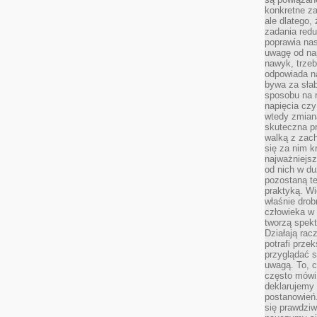
konkretne za
ale dlatego,
zadania redu
poprawia nas
uwagę od nap
nawyk, trzeb
odpowiada n
bywa za słab
sposobu na r
napięcia cz
wtedy zmian
skuteczna pr
walką z zac
się za nim k
najważniejsz
od nich w du
pozostaną te
praktyką. Wi
właśnie drob
człowieka w
tworzą spekt
Działają rac
potrafi przek
przyglądać s
uwagą. To, c
często mówi 
deklarujemy
postanowień.
się prawdziw