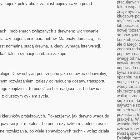
pracujących
yskujesz pełny obraz zamiast pojedynczych porad
takim wspar
znajomych 
kluczowe poz
myśleć o zm
lub porażce,
nowej tożsa
ach i problemach związanych z drewnem: wichrowanie,
są powiązan
ia czy pogorszenie parametrów. Materiały tłumaczą, jak
konkretne za
ale dlatego,
est normalną pracą drewna, a kiedy wymaga interwencji.
zadania redu
kać takich sytuacji na etapie zakupu.
poprawia nas
uwagę od nap
nawyk, trzeb
odpowiada n
bywa za słab
ekologii. Drewno bywa postrzegane jako surowiec odnawialny,
sposobu na r
alnym rozwiązaniem, zależy od łańcucha dostaw, transportu
napięcia cz
wtedy zmian
ego znajdziesz tu podejście bez nadęcia: jak budować i
skuteczna pr
walką z zac
ć z dłuższym cyklem życia.
się za nim k
najważniejsz
od nich w du
pozostaną te
aru kierunków projektowych. Pokazujemy, jak drewno wraca do
praktyką. Wi
 łączy się je z metalem, betonem czy szkłem. Jednocześnie
właśnie drob
człowieka w
zne rozwiązania, bo wiele sprawdzonych technik wciąż działa
tworzą spekt
Działają rac