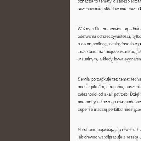
oznacza to tematy o zabezpieczani
sezonowaniu, składowaniu oraz o t
Ważnym filarem serwisu są odmian
oderwaniu od rzeczywistości, tylko
a co na podłogę, deskę fasadową 
znaczenie ma miejsce wzrostu, jak
wizualnym, a kiedy bywa sygnałe
Serwis porządkuje też temat techno
ocenie jakości, struganiu, suszen
zależności od skali potrzeb. Dzięk
parametry i dlaczego dwa podobn
zupełnie inaczej po kilku miesiąc
Na stronie pojawiają się również t
jak drewno współpracuje z resztą 