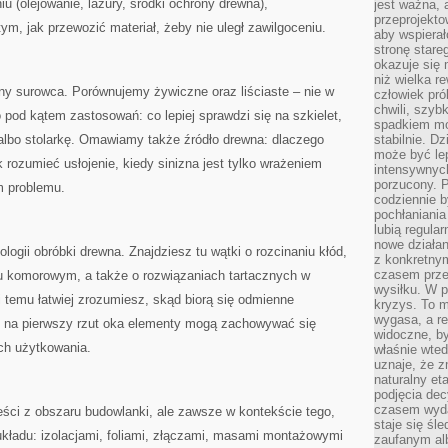
u (olejowanie, lazury, środki ochrony drewna),
jest ważna, 
przeprojekto
ym, jak przewozić materiał, żeby nie uległ zawilgoceniu.
aby wspiera
stronę stare
okazuje się
niż wielka r
y surowca. Porównujemy żywiczne oraz liściaste – nie w
człowiek pró
chwili, szy
 pod kątem zastosowań: co lepiej sprawdzi się na szkielet,
spadkiem mot
albo stolarkę. Omawiamy także źródło drewna: dlaczego
stabilnie. D
może być le
 rozumieć usłojenie, kiedy sinizna jest tylko wrażeniem
intensywnych
porzucony. P
m problemu.
codziennie b
pochłaniania
lubią regula
nowe działan
logii obróbki drewna. Znajdziesz tu wątki o rozcinaniu kłód,
z konkretny
czasem prze
iu komorowym, a także o rozwiązaniach tartacznych w
wysiłku. W p
i temu łatwiej zrozumiesz, skąd biorą się odmienne
kryzys. To 
wygasa, a re
e na pierwszy rzut oka elementy mogą zachowywać się
widoczne, b
ach użytkowania.
właśnie wte
uznaje, że z
naturalny et
podjęcia decy
czasem wyda
reści z obszaru budowlanki, ale zawsze w kontekście tego,
staje się śl
układu: izolacjami, foliami, złączami, masami montażowymi
zaufanym alb