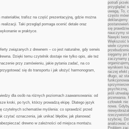
potrafi przek
przyglądać s
uwagą. To, c
często mówi 
 materiałów, trafisz na część prezentacyjną, gdzie można
deklarujemy
realizacji. Taki przegląd pomaga ocenić detale oraz
postanowień.
się prawdziw
wykonanie w praktyce.
nauczymy si
Nawyki tworz
Większość lu
wiele czynno
oferty związanych z drewnem – co jest naturalne, gdy serwis
przebudzenia
sięgamy po t
rewna. Dzięki temu czytelnik dostaje nie tylko opis, ale też
zaczynamy p
organizujemy
aczenie przy zamówieniu, jakie pytania zadać, na co
wynikiem ka
 przygotować się do transportu i jak ułożyć harmonogram,
raczej efekt
długo, aż st
funkcjonowa
sprzymierze
psychiczną, 
jeśli utrwala
 wiedzy dla osób na różnych poziomach zaawansowania: od
przerwania.
człowiek nie
wsze kroki, po tych, którzy prowadzą ekipę. Dlatego język
nowa. Gdyby 
rmę czytelnych schematów myślenia: co sprawdzić przed
niewyobraża
rzeczywistoś
ak czytać oznaczenia, jak unikać błędów, jak planować
szybciej. D
ak zabezpieczać drewno w zależności od miejsca montażu.
analizować 
Problem zac