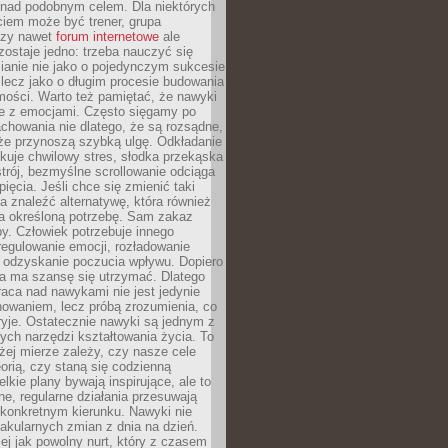
 nad podobnym celem. Dla niektórych
ciem może być trener, grupa
czy nawet
forum internetowe
ale
ostaje jedno: trzeba nauczyć się
ianie nie jako o pojedynczym sukcesie
 lecz jako o długim procesie budowania
mości. Warto też pamiętać, że nawyki
e z emocjami. Często sięgamy po
chowania nie dlatego, że są rozsądne,
 że przynoszą szybką ulgę. Odkładanie
kuje chwilowy stres, słodka przekąska
trój, bezmyślne scrollowanie odciąga
ięcia. Jeśli chce się zmienić taki
a znaleźć alternatywę, która również
a określoną potrzebę. Sam zakaz
y. Człowiek potrzebuje innego
egulowanie emocji, rozładowanie
y odzyskanie poczucia wpływu. Dopiero
a ma szansę się utrzymać. Dlatego
aca nad nawykami nie jest jedynie
howaniem, lecz próbą zrozumienia, co
ryje. Ostatecznie nawyki są jednym z
ych narzędzi kształtowania życia. To
żej mierze zależy, czy nasze cele
orią, czy staną się codzienną
elkie plany bywają inspirujące, ale to
ne, regularne działania przesuwają
 konkretnym kierunku. Nawyki nie
akularnych zmian z dnia na dzień.
zej jak powolny nurt, który z czasem