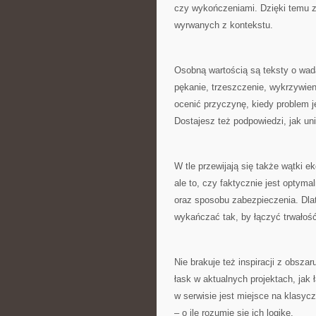
czy wykończeniami. Dzięki temu z
wyrwanych z kontekstu.
Osobną wartością są teksty o wad
pękanie, trzeszczenie, wykrzywien
ocenić przyczynę, kiedy problem j
Dostajesz też podpowiedzi, jak uni
W tle przewijają się także wątki 
ale to, czy faktycznie jest optym
oraz sposobu zabezpieczenia. Dlat
wykańczać tak, by łączyć trwałoś
Nie brakuje też inspiracji z obsz
łask w aktualnych projektach, jak
w serwisie jest miejsce na klasyc
– o ile rozumie się ich logikę.