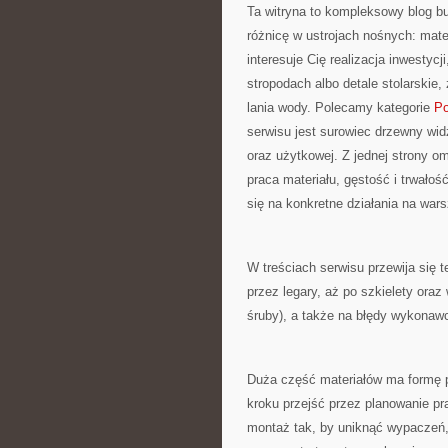
Ta witryna to kompleksowy blog b
różnicę w ustrojach nośnych: mat
interesuje Cię realizacja inwestyc
stropodach albo detale stolarskie
lania wody. Polecamy kategorie
Po
serwisu jest surowiec drzewny widz
oraz użytkowej. Z jednej strony 
praca materiału, gęstość i trwałość
się na konkretne działania na wars
W treściach serwisu przewija się 
przez legary, aż po szkielety ora
śruby), a także na błędy wykonawcz
Duża część materiałów ma formę p
kroku przejść przez planowanie pr
montaż tak, by uniknąć wypaczeń,