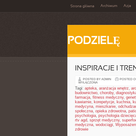
Archiwum
Azja
Strona główna
PODZIELĘ
INSPIRACJE I TR
POSTED BY ADMIN
POSTED ON
WYŁĄCZONA
Tagi:
apteka
,
aranżacja wnętrz
,
ar
budownictwo
,
choroby
,
diagnostyk
farmacja
,
fitness medyczny
,
gene
kawiarnie
,
korepetycje
,
kuchnia
,
ku
medycyna
,
mieszkanie
,
odchudza
społeczna
,
opieka zdrowotna
,
pati
psychologia
,
psychologia dziecięc
rtv agd
,
sprzęt medyczny
,
superfo
medyczna
,
wodociągi
,
Wyposażeni
zdrowie