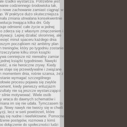
ale rzadko wystarcza. Potrzebne jest
wanie codziennego środowiska tak,
ło nowe zachowanie zamiast ciągnąć w
go. W praktyce dużo skuteczniejsza
 mała zmiana utrwalana konsekwentnie
ewolucja trwająca kilka dni. Gdy
buje odmienić całe życie w jednej
bko zderza się z własnym zmęczeniem i
ywacji. Lepiej działać skromniej, ale
ziesięć minut spaceru każdego dnia
pszym początkiem niż ambitny plan
 treningów, który po tygodniu zostanie
rzeczytanie kilku stron książki
ywa cenniejsze niż nierealny zamiar
 jednej książki tygodniowo. Nawyki
rność, a nie heroiczne zrywy. Kiedy
ie staje się przewidywalne i związane
m momentem dnia, rośnie szansa, że z
stanie wymagać szczególnego
ołowie procesu pojawia się zwykle
moment, kiedy pierwszy entuzjazm
zultaty nie są jeszcze wystarczająco
y silnie motywować. Wiele osób
dy wraca do dawnych schematów i
miana im się nie udała. Tymczasem to
ap. Nowy nawyk nie tworzy się w chwili
zji, lecz w serii powtórzeń, które
ją się nudne i nieefektowne. Pomocne
edzenie postępów, rozmowa z kimś
o dołączenie do społeczności ludzi