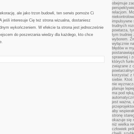
obejmuje zac
perspektywie
relacjom. Mo
dekorację, ale jako trzon budowli, ten serwis pomoże Ci
niekontrolow
jeśli interesuje Cię też strona wizualna, dostaniesz
impulsywne 
trudnych ro
 ładnym wykończeniem. W efekcie ta strona jest jednocześnie
powtarza, tym
iejscem do poszerzania wiedzy dla każdego, kto chce
tym trudniej
wyborem. Zm
e.
wyłącznie na
błędów w my
postanawiają,
sprawniej i 
których funk
związane z o
powtarzalny
korzystać z 
siebie. Ktoś
nie wyznacza
planuje lepi
ma pod ręką 
automatyczn
jest ważna, 
przeprojekto
aby wspiera
stronę stare
okazuje się
niż wielka r
człowiek pró
chwili, szy