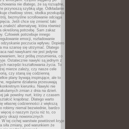
chowania nie dlatego, że są rozsądne,
 że przynoszą szybką ulgę. Odkładanie
kuje chwilowy stres, słodka przekąska
trój, bezmyślne scrollowanie odciąga
ięcia. Jeśli chce się zmienić taki
a znaleźć alternatywę, która również
a określoną potrzebę. Sam zakaz
y. Człowiek potrzebuje innego
egulowanie emocji, rozładowanie
y odzyskanie poczucia wpływu. Dopiero
a ma szansę się utrzymać. Dlatego
aca nad nawykami nie jest jedynie
howaniem, lecz próbą zrozumienia, co
ryje. Ostatecznie nawyki są jednym z
ych narzędzi kształtowania życia. To
żej mierze zależy, czy nasze cele
orią, czy staną się codzienną
elkie plany bywają inspirujące, ale to
ne, regularne działania przesuwają
 konkretnym kierunku. Nawyki nie
akularnych zmian z dnia na dzień.
zej jak powolny nurt, który z czasem
ształcić krajobraz. Dlatego warto
ię własnej codzienności z większą
o robimy niemal bezwiednie, bardzo
więcej o naszym życiu niż to, co
 przy okazji noworocznych
 W tej cichej warstwie powtórzeń kryje
a siła zmiany, pod warunkiem że