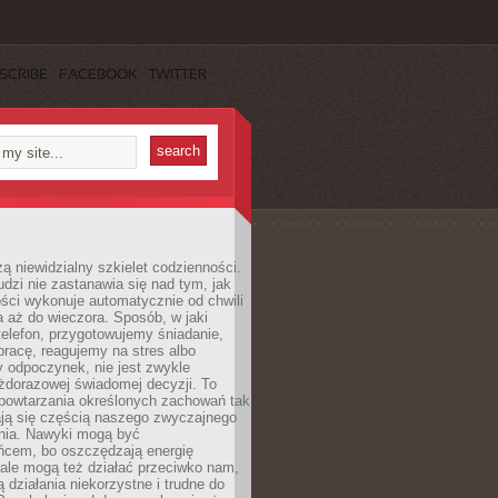
SCRIBE
FACEBOOK
TWITTER
ą niewidzialny szkielet codzienności.
dzi nie zastanawia się nad tym, jak
ści wykonuje automatycznie od chwili
 aż do wieczora. Sposób, w jaki
elefon, przygotowujemy śniadanie,
racę, reagujemy na stres albo
 odpoczynek, nie jest zwykle
żdorazowej świadomej decyzji. To
 powtarzania określonych zachowań tak
ają się częścią naszego zwyczajnego
nia. Nawyki mogą być
ńcem, bo oszczędzają energię
ale mogą też działać przeciwko nam,
ją działania niekorzystne i trudne do