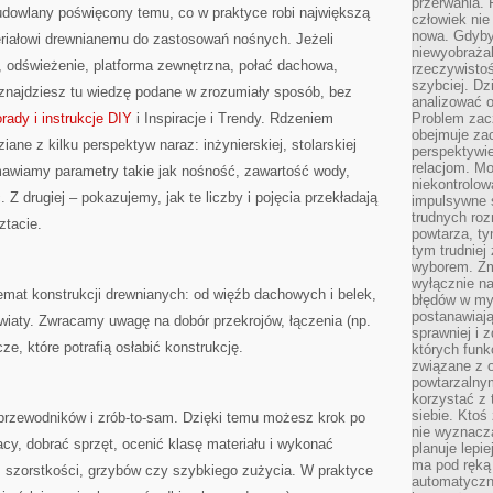
przerwania.
udowlany poświęcony temu, co w praktyce robi największą
człowiek nie
nowa. Gdyby 
eriałowi drewnianemu do zastosowań nośnych. Jeżeli
niewyobraża
ji, odświeżenie, platforma zewnętrzna, połać dachowa,
rzeczywistoś
szybciej. D
, znajdziesz tu wiedzę podane w zrozumiały sposób, bez
analizować 
rady i instrukcje DIY
i Inspiracje i Trendy. Rdzeniem
Problem zac
obejmuje zac
iane z kilku perspektyw naraz: inżynierskiej, stolarskiej
perspektywie
relacjom. Mo
omawiamy parametry takie jak nośność, zawartość wody,
niekontrolow
. Z drugiej – pokazujemy, jak te liczby i pojęcia przekładają
impulsywne 
trudnych ro
ztacie.
powtarza, tym
tym trudniej
wyborem. Zm
wyłącznie na
temat konstrukcji drewnianych: od więźb dachowych i belek,
błędów w my
postanawiają,
z wiaty. Zwracamy uwagę na dobór przekrojów, łączenia (np.
sprawniej i 
e, które potrafią osłabić konstrukcję.
których funk
związane z o
powtarzalny
korzystać z 
siebie. Ktoś
rzewodników i zrób-to-sam. Dzięki temu możesz krok po
nie wyznacza
acy, dobrać sprzęt, ocenić klasę materiału i wykonać
planuje lepi
ma pod ręką 
 szorstkości, grzybów czy szybkiego zużycia. W praktyce
automatyczn