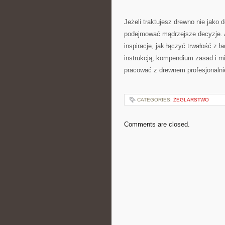
Jeżeli traktujesz drewno nie jako 
podejmować mądrzejsze decyzje. A 
inspiracje, jak łączyć trwałość z
instrukcją, kompendium zasad i m
pracować z drewnem profesjonalni
CATEGORIES:
ŻEGLARSTWO
Comments are closed.