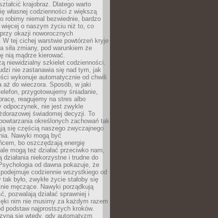
ształcić krajobraz. Dlatego warto
ię własnej codzienności z większą
o robimy niemal bezwiednie, bardzo
więcej o naszym życiu niż to, co
 przy okazji noworocznych
 W tej cichej warstwie powtórzeń kryje
a siła zmiany, pod warunkiem że
ę nią mądrze kierować.
ą niewidzialny szkielet codzienności.
dzi nie zastanawia się nad tym, jak
ści wykonuje automatycznie od chwili
 aż do wieczora. Sposób, w jaki
elefon, przygotowujemy śniadanie,
racę, reagujemy na stres albo
 odpoczynek, nie jest zwykle
żdorazowej świadomej decyzji. To
 powtarzania określonych zachowań tak
ają się częścią naszego zwyczajnego
nia. Nawyki mogą być
ńcem, bo oszczędzają energię
ale mogą też działać przeciwko nam,
ją działania niekorzystne i trudne do
 Psychologia od dawna pokazuje, że
 podejmuje codziennie wszystkiego od
tak było, zwykłe życie stałoby się
lnie męczące. Nawyki porządkują
ć, pozwalają działać sprawniej i
zięki nim nie musimy za każdym razem
od podstaw najprostszych kroków.
zyna się wtedy, gdy automatyzm