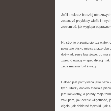
Jeśli szukasz bardziej obrazowych
zobaczyć przykłady więźb i innych 
zrozumieć, jak wygląda poprawne 
Na stronie przewija się też wątek 
powstaje blisko miejsca przerobu d
doświadczenie branżowe: co ma zn
zwrócić uwagę w specyfikacji, jak
żeby materiał był świeży.
Całość jest pomyślana jako baza
tych, którzy dopiero stawiają pier
jest konkretny, a porady mają fo
zakupem, jak ocenić wilgotność, j
cięcia, jak dobierać łączniki i j