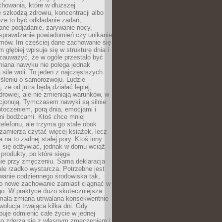
howania, które w dłuższej
 szkodzą zdrowiu, koncentracji albo
że to być odkładanie zadań,
ane podjadanie, zarywanie nocy,
sprawdzanie powiadomień czy unikanie
zmów. Im częściej dane zachowanie się
 głębiej wpisuje się w strukturę dnia i
 zauważyć, że w ogóle przestało być
iana nawyku nie polega jednak
 sile woli. To jeden z najczęstszych
śleniu o samorozwoju. Ludzie
 że od jutra będą działać lepiej,
zdrowiej, ale nie zmieniają warunków, w
cjonują. Tymczasem nawyki są silnie
toczeniem, porą dnia, emocjami i
mi bodźcami. Ktoś chce mniej
telefonu, ale trzyma go stale obok
 zamierza czytać więcej książek, lecz
 na to żadnej stałej pory. Ktoś inny
ej się odżywiać, jednak w domu wciąż
produkty, po które sięga
ie przy zmęczeniu. Sama deklaracja
ale rzadko wystarcza. Potrzebne jest
wanie codziennego środowiska tak,
ło nowe zachowanie zamiast ciągnąć w
go. W praktyce dużo skuteczniejsza
 mała zmiana utrwalana konsekwentnie
ewolucja trwająca kilka dni. Gdy
buje odmienić całe życie w jednej
bko zderza się z własnym zmęczeniem i