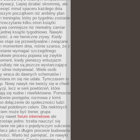
ywacji. Lepiej działać skromniej, ale
ziesięć minut spaceru każdego dnia
pszym początkiem niż ambitny plan
 treningów, który po tygodniu zostanie
rzeczytanie kilku stron książki
ywa cenniejsze niż nierealny zamiar
 jednej książki tygodniowo. Nawyki
rność, a nie heroiczne zrywy. Kiedy
ie staje się przewidywalne i związane
m momentem dnia, rośnie szansa, że z
stanie wymagać szczególnego
ołowie procesu pojawia się zwykle
moment, kiedy pierwszy entuzjazm
zultaty nie są jeszcze wystarczająco
y silnie motywować. Wiele osób
dy wraca do dawnych schematów i
miana im się nie udała. Tymczasem to
ap. Nowy nawyk nie tworzy się w chwili
zji, lecz w serii powtórzeń, które
ją się nudne i nieefektowne. Pomocne
edzenie postępów, rozmowa z kimś
o dołączenie do społeczności ludzi
 nad podobnym celem. Dla niektórych
ciem może być trener, grupa
czy nawet
forum internetowe
ale
ostaje jedno: trzeba nauczyć się
ianie nie jako o pojedynczym sukcesie
 lecz jako o długim procesie budowania
mości. Warto też pamiętać, że nawyki
e z emocjami. Często sięgamy po