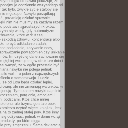
 Psychologia od dawna pokazuje, że
 podejmuje codziennie wszystkiego od
tak było, zwykłe życie stałoby się
lnie męczące. Nawyki porządkują
ć, pozwalają działać sprawniej i
zięki nim nie musimy za każdym razem
od podstaw najprostszych kroków.
zyna się wtedy, gdy automatyzm
howania, które w dłuższej
 szkodzą zdrowiu, koncentracji albo
że to być odkładanie zadań,
ane podjadanie, zarywanie nocy,
sprawdzanie powiadomień czy unikanie
zmów. Im częściej dane zachowanie się
 głębiej wpisuje się w strukturę dnia i
 zauważyć, że w ogóle przestało być
iana nawyku nie polega jednak
 sile woli. To jeden z najczęstszych
śleniu o samorozwoju. Ludzie
 że od jutra będą działać lepiej,
zdrowiej, ale nie zmieniają warunków, w
cjonują. Tymczasem nawyki są silnie
toczeniem, porą dnia, emocjami i
mi bodźcami. Ktoś chce mniej
telefonu, ale trzyma go stale obok
 zamierza czytać więcej książek, lecz
 na to żadnej stałej pory. Ktoś inny
ej się odżywiać, jednak w domu wciąż
produkty, po które sięga
ie przy zmęczeniu. Sama deklaracja