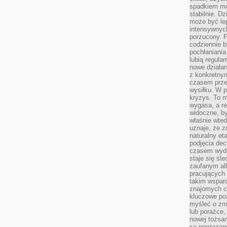
spadkiem mot
stabilnie. D
może być le
intensywnych
porzucony. P
codziennie b
pochłaniania
lubią regula
nowe działan
z konkretny
czasem prze
wysiłku. W p
kryzys. To 
wygasa, a re
widoczne, b
właśnie wte
uznaje, że z
naturalny et
podjęcia decy
czasem wyda
staje się śl
zaufanym alb
pracujących
takim wspar
znajomych 
kluczowe poz
myśleć o zm
lub porażce,
nowej tożsa
są powiązan