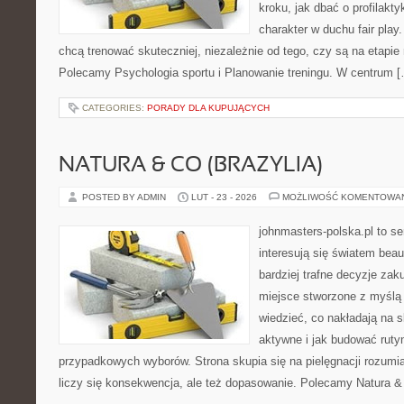
kroku, jak dbać o profilakty
charakter w duchu fair play.
chcą trenować skuteczniej, niezależnie od tego, czy są na etapie 
Polecamy Psychologia sportu i Planowanie treningu. W centrum 
CATEGORIES:
PORADY DLA KUPUJĄCYCH
NATURA & CO (BRAZYLIA)
POSTED BY ADMIN
LUT - 23 - 2026
MOŻLIWOŚĆ KOMENTOWA
johnmasters-polska.pl to se
interesują się światem bea
bardziej trafne decyzje zak
miejsce stworzone z myślą o
wiedzieć, co nakładają na s
aktywne i jak budować ruty
przypadkowych wyborów. Strona skupia się na pielęgnacji rozumia
liczy się konsekwencja, ale też dopasowanie. Polecamy Natura & 