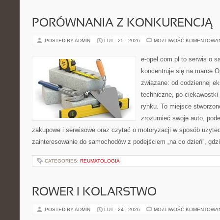
PORÓWNANIA Z KONKURENCJĄ
POSTED BY ADMIN
LUT - 25 - 2026
MOŻLIWOŚĆ KOMENTOWA
e-opel.com.pl to serwis o 
koncentruje się na marce Op
związane: od codziennej eks
techniczne, po ciekawostki
rynku. To miejsce stworzone
zrozumieć swoje auto, pode
zakupowe i serwisowe oraz czytać o motoryzacji w sposób użytec
zainteresowanie do samochodów z podejściem „na co dzień”, gdzie 
CATEGORIES:
REUMATOLOGIA
ROWER I KOLARSTWO
POSTED BY ADMIN
LUT - 24 - 2026
MOŻLIWOŚĆ KOMENTOWA