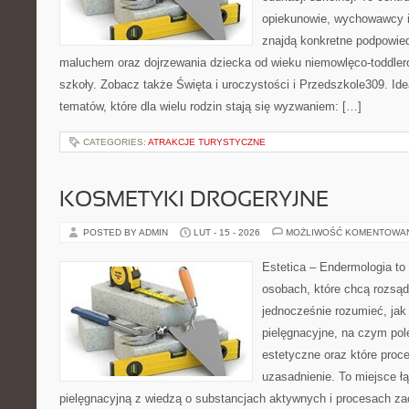
opiekunowie, wychowawcy i
znajdą konkretne podpowied
maluchem oraz dojrzewania dziecka od wieku niemowlęco-toddler
szkoły. Zobacz także Święta i uroczystości i Przedszkole309. Ide
tematów, które dla wielu rodzin stają się wyzwaniem: […]
CATEGORIES:
ATRAKCJE TURYSTYCZNE
KOSMETYKI DROGERYJNE
POSTED BY ADMIN
LUT - 15 - 2026
MOŻLIWOŚĆ KOMENTOWA
Estetica – Endermologia to
osobach, które chcą rozsąd
jednocześnie rozumieć, jak 
pielęgnacyjne, na czym po
estetyczne oraz które proc
uzasadnienie. To miejsce ł
pielęgnacyjną z wiedzą o substancjach aktywnych i procesach z