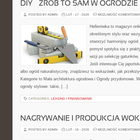
DIY – ZRÓB TO SAM W OGRODZIE
POSTED BY ADMIN
LUT - 17 - 2026
MOŻLIWOŚĆ KOMENTOWA
Hellerówka to magazyn onl
określonym stylu oraz wsz
stworzyć harmonijny ogród.
pomysł spotyka się z prakt
wizji po selekcję gatunków
Jeśli interesuje Cię japońs
albo ogród naturalistyczny, znajdziesz tu wskazówki, jak przełoż
Kategorie to Mała architektura ogrodowa i Ogrody przydomowe. W
ogrody stylowe: takie, […]
CATEGORIES:
LEASING I FINANSOWANIE
NAGRYWANIE I PRODUKCJA WO
POSTED BY ADMIN
LUT - 16 - 2026
MOŻLIWOŚĆ KOMENTOWA