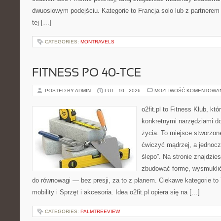
dwuosiowym podejściu. Kategorie to Francja solo lub z partnerem 
tej […]
CATEGORIES:
MONTRAVELS
FITNESS PO 40-TCE
POSTED BY ADMIN
LUT - 10 - 2026
MOŻLIWOŚĆ KOMENTOWA
o2fit.pl to Fitness Klub, kt
konkretnymi narzędziami do
życia. To miejsce stworzon
ćwiczyć mądrzej, a jednocze
ślepo”. Na stronie znajdzie
zbudować formę, wysmuklić
do równowagi — bez presji, za to z planem. Ciekawe kategorie to 
mobility i Sprzęt i akcesoria. Idea o2fit.pl opiera się na […]
CATEGORIES:
PALMTREEVIEW