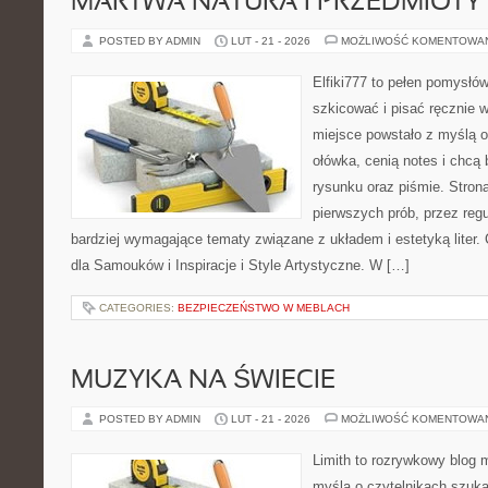
MARTWA NATURA I PRZEDMIOTY
POSTED BY ADMIN
LUT - 21 - 2026
MOŻLIWOŚĆ KOMENTOWA
Elfiki777 to pełen pomysłów
szkicować i pisać ręcznie 
miejsce powstało z myślą o
ołówka, cenią notes i chcą
rysunku oraz piśmie. Stron
pierwszych prób, przez regu
bardziej wymagające tematy związane z układem i estetyką liter.
dla Samouków i Inspiracje i Style Artystyczne. W […]
CATEGORIES:
BEZPIECZEŃSTWO W MEBLACH
MUZYKA NA ŚWIECIE
POSTED BY ADMIN
LUT - 21 - 2026
MOŻLIWOŚĆ KOMENTOWA
Limith to rozrywkowy blog 
myślą o czytelnikach szuk