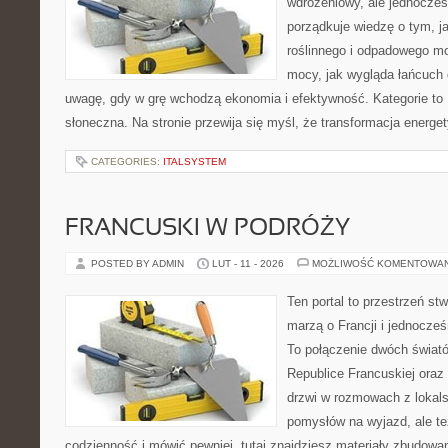
wdrożeniowy, ale jednocześn
porządkuje wiedzę o tym, 
roślinnego i odpadowego mo
mocy, jak wygląda łańcuch 
uwagę, gdy w grę wchodzą ekonomia i efektywność. Kategorie to 
słoneczna. Na stronie przewija się myśl, że transformacja energe
CATEGORIES:
ITALSYSTEM
FRANCUSKI W PODRÓŻY
POSTED BY ADMIN
LUT - 11 - 2026
MOŻLIWOŚĆ KOMENTOWA
Ten portal to przestrzeń st
marzą o Francji i jednocześ
To połączenie dwóch świat
Republice Francuskiej oraz 
drzwi w rozmowach z lokals
pomysłów na wyjazd, ale t
codzienność i mówić pewniej, tutaj znajdziesz materiały zbudowa