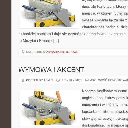
dniu, ale też o tych, którz
miejsce, w którym rytmy sp
świeże wydania łączą się z
charakter bez nadęcia, dzi
tu bardziej osobista i daje się czytać tak samo łatwo, jak chłonie
to Muzyka i Emocje […]
CATEGORIES:
AKWARIA BIOTOPOWE
WYMOWA I AKCENT
POSTED BY ADMIN
LUT - 20 - 2026
MOŻLIWOŚĆ KOMENTOWA
Kongres Anglistów to centr
angielskiego, którzy posz
nauczania i wdrażalnych ro
kursantami. Strona powstał
stawiają na rozwój i traktuj
doskonalenie. To miejsce spo