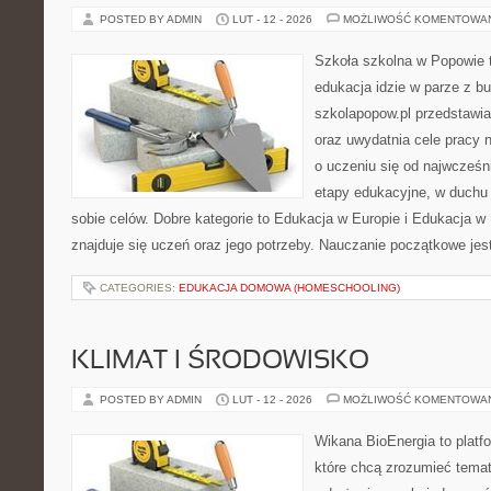
POSTED BY ADMIN
LUT - 12 - 2026
MOŻLIWOŚĆ KOMENTOWA
Szkoła szkolna w Popowie t
edukacja idzie w parze z b
szkolapopow.pl przedstawia
oraz uwydatnia cele pracy na
o uczeniu się od najwcześni
etapy edukacyjne, w duchu 
sobie celów. Dobre kategorie to Edukacja w Europie i Edukacja w
znajduje się uczeń oraz jego potrzeby. Nauczanie początkowe jes
CATEGORIES:
EDUKACJA DOMOWA (HOMESCHOOLING)
KLIMAT I ŚRODOWISKO
POSTED BY ADMIN
LUT - 12 - 2026
MOŻLIWOŚĆ KOMENTOWA
Wikana BioEnergia to platf
które chcą zrozumieć temat