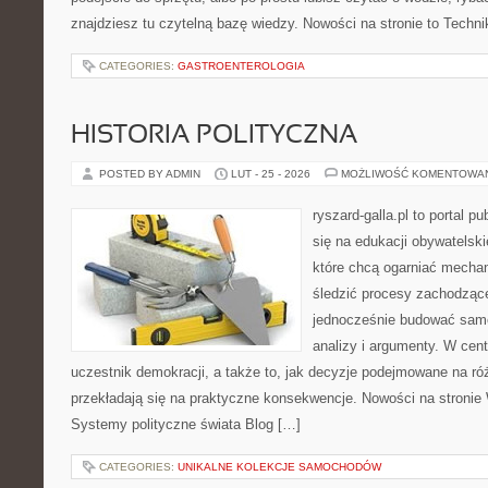
znajdziesz tu czytelną bazę wiedzy. Nowości na stronie to Techni
CATEGORIES:
GASTROENTEROLOGIA
HISTORIA POLITYCZNA
POSTED BY ADMIN
LUT - 25 - 2026
MOŻLIWOŚĆ KOMENTOWA
ryszard-galla.pl to portal p
się na edukacji obywatelski
które chcą ogarniać mecha
śledzić procesy zachodzące
jednocześnie budować samo
analizy i argumenty. W cen
uczestnik demokracji, a także to, jak decyzje podejmowane na r
przekładają się na praktyczne konsekwencje. Nowości na stronie
Systemy polityczne świata Blog […]
CATEGORIES:
UNIKALNE KOLEKCJE SAMOCHODÓW