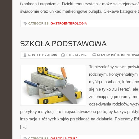
tkankach i organizmie. Dzięki temu czytelnik może selekcjonować
świadomie oraz unikać marketingowe pułapki. Ciekawe kategorie t
CATEGORIES:
GASTROENTEROLOGIA
SZKOŁA PODSTAWOWA
POSTED BY ADMIN
LUT - 14 - 2026
MOŻLIWOŚĆ KOMENTOWA
To niezależny serwis poświ
rodzimym, kontynentalnym 
myślą o osobach, które chc
się nie tylko „tu i teraz”, a
zmieniają się programy, me
oczekiwania rodziców, wyz
priorytety instytucji. To miejsce stworzone po to, by łączyć prakty
inspiracje z różnych krajów przekładać na działanie. Polecamy E
[…]
CATEGORIES:
OGRÓD I NATURA