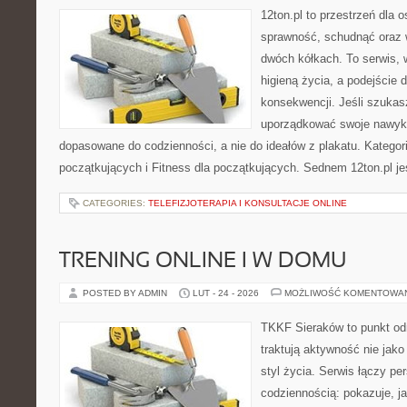
12ton.pl to przestrzeń dla 
sprawność, schudnąć oraz w
dwóch kółkach. To serwis, w
higieną życia, a podejście 
konsekwencji. Jeśli szukas
uporządkować swoje nawyki, 
dopasowane do codzienności, a nie do ideałów z plakatu. Kategori
początkujących i Fitness dla początkujących. Sednem 12ton.pl je
CATEGORIES:
TELEFIZJOTERAPIA I KONSULTACJE ONLINE
TRENING ONLINE I W DOMU
POSTED BY ADMIN
LUT - 24 - 2026
MOŻLIWOŚĆ KOMENTOWA
TKKF Sieraków to punkt odn
traktują aktywność nie jako
styl życia. Serwis łączy p
codziennością: pokazuje, j