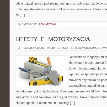
gdzie najważniejsza jest realny postęp oraz dobrostan zarówno uc
Polecamy Angielski z muzyki i Słownictwo i wyrażenia. Idea stron
że […]
CATEGORIES:
ŻEGLARSTWO
LIFESTYLE I MOTORYZACJA
POSTED BY ADMIN
LUT - 19 - 2026
MOŻLIWOŚĆ KOMENTOWA
Landworld to magazyn onli
kierowcach marek brandu J
Rover. To platforma dla tyc
ogarniać eksploatację wozu
prowadzi czytelnika od pod
szczegółowe zagadnienia, ł
kontekstem rynku i technologii. Polecamy Luksusowe SUV-y i Tes
Jaguarów i Land Roverów liczą się szczegóły. Nawet drobne ozna
niedomaganie, a odpuszczenie obsługi […]