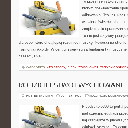
To przestrzeń stworzyliśmy
którym doświadczenie spoty
odkrywania. Jeśli szukasz
w świat dźwięków albo chc
znajdziesz tu opracowania 
To nie jest sztywny podręc
dla osób, które chcą lepiej rozumieć muzykę. Nowości na stronie
Harmonia i Akordy. W centrum serwisu są fundamenty muzycznej 
czasem, linia […]
CATEGORIES:
KATASTROFY, KLĘSKI ŻYWIOŁOWE I KRYZYSY GOSPOD
RODZICIELSTWO I WYCHOWANIE
POSTED BY ADMIN
LUT - 15 - 2026
MOŻLIWOŚĆ KOMENTOWA
Przedszkole309 to portal 
nad dziećmi, edukacji prze
najważniejsze w pierwszych
edukacji szkolnej. To cent