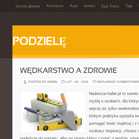
Archiwum
Azja
Jemen
Tagi
Strona główna
Spis Treści
PODZIELĘ
WĘDKARSTWO A ZDROWIE
POSTED BY ADMIN
LUT - 26 - 2026
MOŻLIWOŚĆ KOMENTOWA
Nadorsze-haller.pl to serwi
myślą o osobach, dla który
więcej niż tylko weekendo
którym praktyka spotyka te
pomagać łowić mądrzej i z 
szukasz inspiracji, chcesz
podejście do sprzętu, albo po prostu lubisz czytać o wodzie, ryba