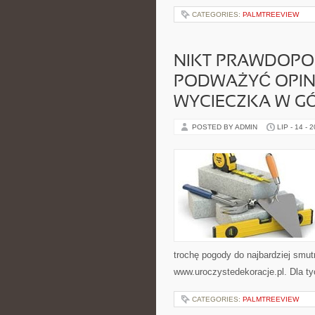
CATEGORIES:
PALMTREEVIEW
NIKT PRAWDOPOD
PODWAŻYĆ OPINI
WYCIECZKA W GÓ
POSTED BY ADMIN
LIP - 14 - 
trochę pogody do najbardziej sm
www.uroczystedekoracje.pl. Dla tyc
CATEGORIES:
PALMTREEVIEW