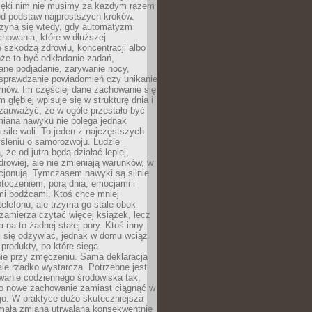
zięki nim nie musimy za każdym razem
od podstaw najprostszych kroków.
zyna się wtedy, gdy automatyzm
howania, które w dłuższej
 szkodzą zdrowiu, koncentracji albo
że to być odkładanie zadań,
ane podjadanie, zarywanie nocy,
sprawdzanie powiadomień czy unikanie
zmów. Im częściej dane zachowanie się
 głębiej wpisuje się w strukturę dnia i
 zauważyć, że w ogóle przestało być
iana nawyku nie polega jednak
 sile woli. To jeden z najczęstszych
śleniu o samorozwoju. Ludzie
 że od jutra będą działać lepiej,
zdrowiej, ale nie zmieniają warunków, w
cjonują. Tymczasem nawyki są silnie
toczeniem, porą dnia, emocjami i
mi bodźcami. Ktoś chce mniej
telefonu, ale trzyma go stale obok
 zamierza czytać więcej książek, lecz
 na to żadnej stałej pory. Ktoś inny
ej się odżywiać, jednak w domu wciąż
produkty, po które sięga
ie przy zmęczeniu. Sama deklaracja
ale rzadko wystarcza. Potrzebne jest
wanie codziennego środowiska tak,
ło nowe zachowanie zamiast ciągnąć w
go. W praktyce dużo skuteczniejsza
 mała zmiana utrwalana konsekwentnie