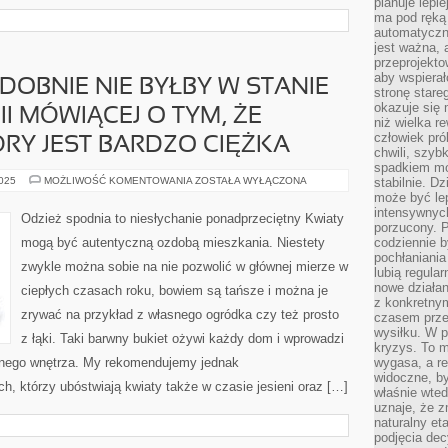
planuje lepi
ma pod ręką 
automatyczn
jest ważna, 
przeprojekto
aby wspiera
OBNIE NIE BYŁBY W STANIE
stronę stare
okazuje się
I MÓWIĄCEJ O TYM, ŻE
niż wielka r
człowiek pró
RY JEST BARDZO CIĘŻKA
chwili, szy
spadkiem mot
NIKT
2025
MOŻLIWOŚĆ KOMENTOWANIA
ZOSTAŁA WYŁĄCZONA
stabilnie. D
PRAWDOPODOBNIE
może być le
NIE
intensywnych
BYŁBY
Odzież spodnia to niesłychanie ponadprzeciętny Kwiaty
W
porzucony. P
STANIE
mogą być autentyczną ozdobą mieszkania. Niestety
codziennie b
PODWAŻYĆ
pochłaniania
OPINII
zwykle można sobie na nie pozwolić w głównej mierze w
MÓWIĄCEJ
lubią regula
O
nowe działan
ciepłych czasach roku, bowiem są tańsze i można je
TYM,
ŻE
z konkretny
WYCIECZKA
zrywać na przykład z własnego ogródka czy też prosto
czasem prze
W
wysiłku. W p
GÓRY
z łąki. Taki barwny bukiet ożywi każdy dom i wprowadzi
JEST
kryzys. To 
BARDZO
utnego wnętrza. My rekomendujemy jednak
wygasa, a re
CIĘŻKA
widoczne, b
h, którzy ubóstwiają kwiaty także w czasie jesieni oraz […]
właśnie wte
uznaje, że z
naturalny et
podjęcia decy