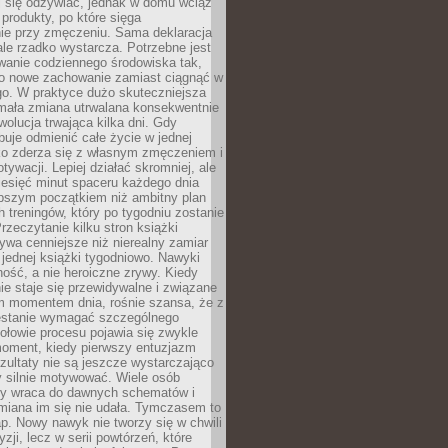
ej się odżywiać, jednak w domu wciąż
produkty, po które sięga
ie przy zmęczeniu. Sama deklaracja
ale rzadko wystarcza. Potrzebne jest
wanie codziennego środowiska tak,
ło nowe zachowanie zamiast ciągnąć w
go. W praktyce dużo skuteczniejsza
 mała zmiana utrwalana konsekwentnie
ewolucja trwająca kilka dni. Gdy
buje odmienić całe życie w jednej
bko zderza się z własnym zmęczeniem i
ywacji. Lepiej działać skromniej, ale
ziesięć minut spaceru każdego dnia
pszym początkiem niż ambitny plan
 treningów, który po tygodniu zostanie
rzeczytanie kilku stron książki
ywa cenniejsze niż nierealny zamiar
 jednej książki tygodniowo. Nawyki
rność, a nie heroiczne zrywy. Kiedy
ie staje się przewidywalne i związane
m momentem dnia, rośnie szansa, że z
stanie wymagać szczególnego
ołowie procesu pojawia się zwykle
moment, kiedy pierwszy entuzjazm
zultaty nie są jeszcze wystarczająco
y silnie motywować. Wiele osób
dy wraca do dawnych schematów i
miana im się nie udała. Tymczasem to
ap. Nowy nawyk nie tworzy się w chwili
zji, lecz w serii powtórzeń, które