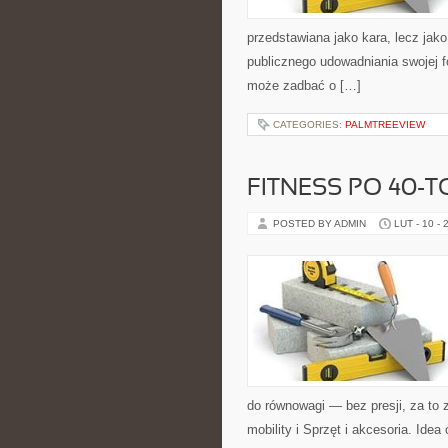
przedstawiana jako kara, lecz ja
publicznego udowadniania swojej f
może zadbać o […]
CATEGORIES:
PALMTREEVIEW
FITNESS PO 40-T
POSTED BY ADMIN
LUT - 10 - 
do równowagi — bez presji, za to 
mobility i Sprzęt i akcesoria. Idea 