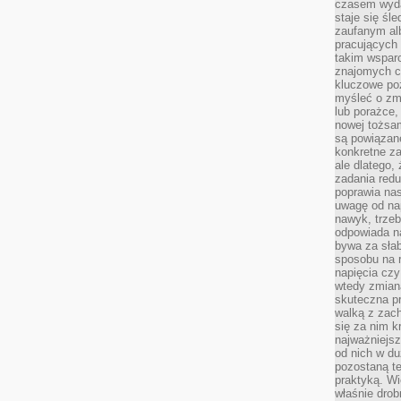
czasem wyda
staje się śl
zaufanym alb
pracujących
takim wspar
znajomych 
kluczowe poz
myśleć o zm
lub porażce,
nowej tożsa
są powiązan
konkretne za
ale dlatego,
zadania redu
poprawia nas
uwagę od nap
nawyk, trzeb
odpowiada n
bywa za słab
sposobu na r
napięcia cz
wtedy zmian
skuteczna pr
walką z zac
się za nim k
najważniejsz
od nich w du
pozostaną te
praktyką. Wi
właśnie drob