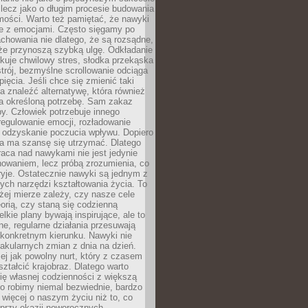
 lecz jako o długim procesie budowania
mości. Warto też pamiętać, że nawyki
e z emocjami. Często sięgamy po
chowania nie dlatego, że są rozsądne,
 że przynoszą szybką ulgę. Odkładanie
kuje chwilowy stres, słodka przekąska
trój, bezmyślne scrollowanie odciąga
ięcia. Jeśli chce się zmienić taki
a znaleźć alternatywę, która również
a określoną potrzebę. Sam zakaz
y. Człowiek potrzebuje innego
egulowanie emocji, rozładowanie
y odzyskanie poczucia wpływu. Dopiero
a ma szansę się utrzymać. Dlatego
aca nad nawykami nie jest jedynie
howaniem, lecz próbą zrozumienia, co
ryje. Ostatecznie nawyki są jednym z
ych narzędzi kształtowania życia. To
żej mierze zależy, czy nasze cele
orią, czy staną się codzienną
elkie plany bywają inspirujące, ale to
ne, regularne działania przesuwają
 konkretnym kierunku. Nawyki nie
akularnych zmian z dnia na dzień.
zej jak powolny nurt, który z czasem
ształcić krajobraz. Dlatego warto
ię własnej codzienności z większą
o robimy niemal bezwiednie, bardzo
więcej o naszym życiu niż to, co
 przy okazji noworocznych