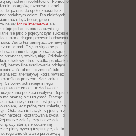
ją się nudne i nieefektowne. Pomocne
edzenie postępów, rozmowa z kimś
o dołączenie do społeczności ludzi
 nad podobnym celem. Dla niektórych
ciem może być trener, grupa
czy nawet
forum internetowe
ale
ostaje jedno: trzeba nauczyć się
ianie nie jako o pojedynczym sukcesie
 lecz jako o długim procesie budowania
mości. Warto też pamiętać, że nawyki
e z emocjami. Często sięgamy po
chowania nie dlatego, że są rozsądne,
 że przynoszą szybką ulgę. Odkładanie
kuje chwilowy stres, słodka przekąska
trój, bezmyślne scrollowanie odciąga
ięcia. Jeśli chce się zmienić taki
a znaleźć alternatywę, która również
a określoną potrzebę. Sam zakaz
y. Człowiek potrzebuje innego
egulowanie emocji, rozładowanie
y odzyskanie poczucia wpływu. Dopiero
a ma szansę się utrzymać. Dlatego
aca nad nawykami nie jest jedynie
howaniem, lecz próbą zrozumienia, co
ryje. Ostatecznie nawyki są jednym z
ych narzędzi kształtowania życia. To
żej mierze zależy, czy nasze cele
orią, czy staną się codzienną
elkie plany bywają inspirujące, ale to
ne, regularne działania przesuwają