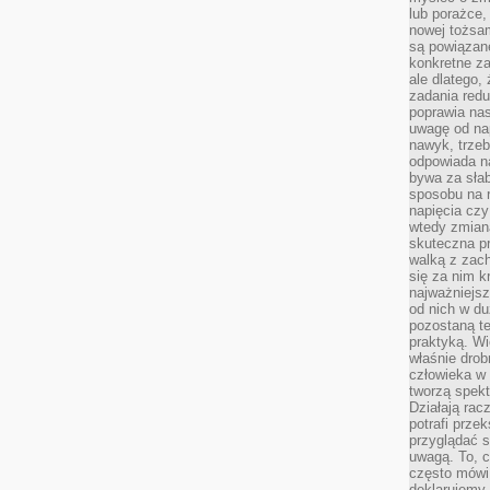
lub porażce,
nowej tożsa
są powiązan
konkretne za
ale dlatego,
zadania redu
poprawia nas
uwagę od nap
nawyk, trzeb
odpowiada n
bywa za słab
sposobu na r
napięcia cz
wtedy zmian
skuteczna pr
walką z zac
się za nim k
najważniejsz
od nich w du
pozostaną te
praktyką. Wi
właśnie drob
człowieka w
tworzą spekt
Działają rac
potrafi przek
przyglądać s
uwagą. To, c
często mówi 
deklarujemy