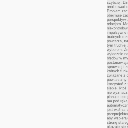
szybciej. D
analizować 
Problem zac
obejmuje zac
perspektywie
relacjom. Mo
niekontrolow
impulsywne 
trudnych ro
powtarza, tym
tym trudniej
wyborem. Zm
wyłącznie na
błędów w my
postanawiają,
sprawniej i 
których funk
związane z o
powtarzalny
korzystać z 
siebie. Ktoś
nie wyznacza
planuje lepi
ma pod ręką 
automatyczn
jest ważna, 
przeprojekto
aby wspiera
stronę stare
okazuje się