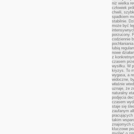
niż wielka r
człowiek pró
chwili, szy
spadkiem mot
stabilnie. D
może być le
intensywnych
porzucony. P
codziennie b
pochłaniania
lubią regula
nowe działan
z konkretny
czasem prze
wysiłku. W p
kryzys. To 
wygasa, a re
widoczne, b
właśnie wte
uznaje, że z
naturalny et
podjęcia decy
czasem wyda
staje się śl
zaufanym alb
pracujących
takim wspar
znajomych 
kluczowe poz
myśleć o zm