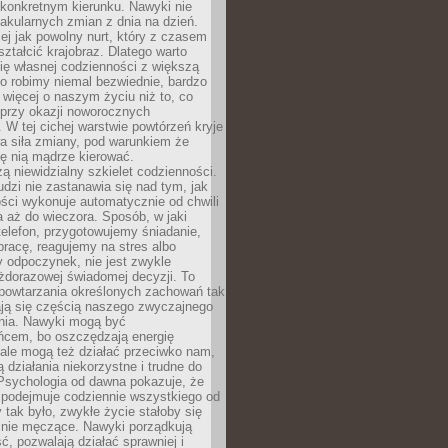
 konkretnym kierunku. Nawyki nie
akularnych zmian z dnia na dzień.
zej jak powolny nurt, który z czasem
ształcić krajobraz. Dlatego warto
ię własnej codzienności z większą
o robimy niemal bezwiednie, bardzo
więcej o naszym życiu niż to, co
 przy okazji noworocznych
 W tej cichej warstwie powtórzeń kryje
a siła zmiany, pod warunkiem że
ę nią mądrze kierować.
ą niewidzialny szkielet codzienności.
dzi nie zastanawia się nad tym, jak
ści wykonuje automatycznie od chwili
 aż do wieczora. Sposób, w jaki
elefon, przygotowujemy śniadanie,
racę, reagujemy na stres albo
 odpoczynek, nie jest zwykle
żdorazowej świadomej decyzji. To
 powtarzania określonych zachowań tak
ają się częścią naszego zwyczajnego
nia. Nawyki mogą być
ńcem, bo oszczędzają energię
ale mogą też działać przeciwko nam,
ją działania niekorzystne i trudne do
 Psychologia od dawna pokazuje, że
 podejmuje codziennie wszystkiego od
tak było, zwykłe życie stałoby się
lnie męczące. Nawyki porządkują
ć, pozwalają działać sprawniej i