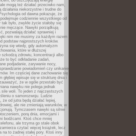
ńcem, bo oszczędzają energię
ale mogą też działać przeciwko nam,
ją działania niekorzystne i trudne do
 Psychologia od dawna pokazuje, że
 podejmuje codziennie wszystkiego od
tak było, zwykłe życie stałoby się
lnie męczące. Nawyki porządkują
ć, pozwalają działać sprawniej i
zięki nim nie musimy za każdym razem
od podstaw najprostszych kroków.
zyna się wtedy, gdy automatyzm
howania, które w dłuższej
 szkodzą zdrowiu, koncentracji albo
że to być odkładanie zadań,
ane podjadanie, zarywanie nocy,
sprawdzanie powiadomień czy unikanie
zmów. Im częściej dane zachowanie się
 głębiej wpisuje się w strukturę dnia i
 zauważyć, że w ogóle przestało być
iana nawyku nie polega jednak
 sile woli. To jeden z najczęstszych
śleniu o samorozwoju. Ludzie
 że od jutra będą działać lepiej,
zdrowiej, ale nie zmieniają warunków, w
cjonują. Tymczasem nawyki są silnie
toczeniem, porą dnia, emocjami i
mi bodźcami. Ktoś chce mniej
telefonu, ale trzyma go stale obok
 zamierza czytać więcej książek, lecz
 na to żadnej stałej pory. Ktoś inny