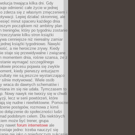
ewolucja trwająca kilka dni. Gdy
buje odmienić całe życie w jednej
bko zderza się z własnym zmęczeniem i
ywacji. Lepiej działać skromniej, ale
ziesięć minut spaceru każdego dnia
pszym początkiem niż ambitny plan
 treningów, który po tygodniu zostanie
rzeczytanie kilku stron książki
ywa cenniejsze niż nierealny zamiar
 jednej książki tygodniowo. Nawyki
rność, a nie heroiczne zrywy. Kiedy
ie staje się przewidywalne i związane
m momentem dnia, rośnie szansa, że z
stanie wymagać szczególnego
ołowie procesu pojawia się zwykle
moment, kiedy pierwszy entuzjazm
zultaty nie są jeszcze wystarczająco
y silnie motywować. Wiele osób
dy wraca do dawnych schematów i
miana im się nie udała. Tymczasem to
ap. Nowy nawyk nie tworzy się w chwili
zji, lecz w serii powtórzeń, które
ją się nudne i nieefektowne. Pomocne
edzenie postępów, rozmowa z kimś
o dołączenie do społeczności ludzi
 nad podobnym celem. Dla niektórych
ciem może być trener, grupa
czy nawet
forum internetowe
ale
ostaje jedno: trzeba nauczyć się
ianie nie jako o pojedynczym sukcesie