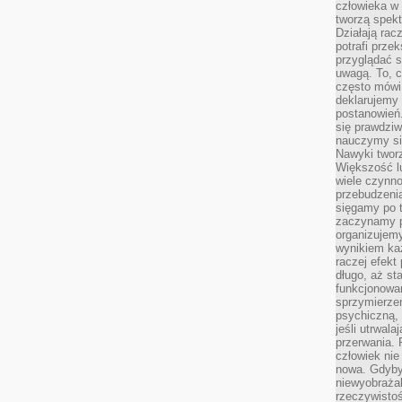
człowieka w
tworzą spekt
Działają rac
potrafi przek
przyglądać s
uwagą. To, c
często mówi 
deklarujemy
postanowień.
się prawdziw
nauczymy si
Nawyki tworz
Większość lu
wiele czynno
przebudzenia
sięgamy po t
zaczynamy p
organizujemy
wynikiem ka
raczej efekt
długo, aż st
funkcjonowa
sprzymierze
psychiczną, 
jeśli utrwala
przerwania.
człowiek nie
nowa. Gdyby 
niewyobraża
rzeczywistoś