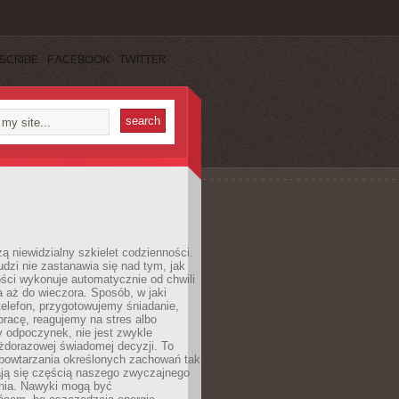
SCRIBE
FACEBOOK
TWITTER
ą niewidzialny szkielet codzienności.
dzi nie zastanawia się nad tym, jak
ści wykonuje automatycznie od chwili
 aż do wieczora. Sposób, w jaki
elefon, przygotowujemy śniadanie,
racę, reagujemy na stres albo
 odpoczynek, nie jest zwykle
żdorazowej świadomej decyzji. To
 powtarzania określonych zachowań tak
ają się częścią naszego zwyczajnego
nia. Nawyki mogą być