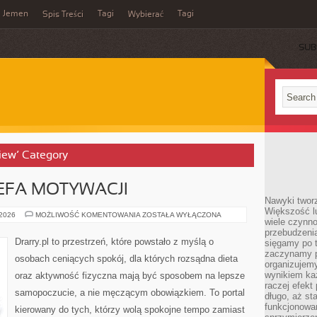
Jemen
Tagi
Tagi
Spis Treści
Wybierać
SUB
View’ Category
EFA MOTYWACJI
Nawyki tworz
Większość lu
BEZPIECZNA
 2026
MOŻLIWOŚĆ KOMENTOWANIA
ZOSTAŁA WYŁĄCZONA
wiele czynno
STREFA
MOTYWACJI
przebudzenia
Drarry.pl to przestrzeń, które powstało z myślą o
sięgamy po t
zaczynamy p
osobach ceniących spokój, dla których rozsądna dieta
organizujemy
wynikiem ka
oraz aktywność fizyczna mają być sposobem na lepsze
raczej efekt
samopoczucie, a nie męczącym obowiązkiem. To portal
długo, aż st
funkcjonowa
kierowany do tych, którzy wolą spokojne tempo zamiast