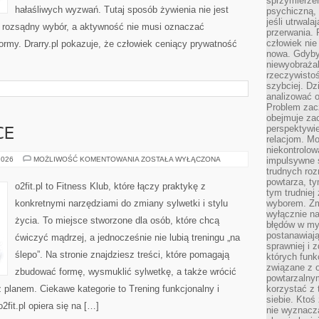
sprzymierze
hałaśliwych wyzwań. Tutaj sposób żywienia nie jest
psychiczną, 
jeśli utrwala
ko rozsądny wybór, a aktywność nie musi oznaczać
przerwania.
człowiek nie
ormy. Drarry.pl pokazuje, że człowiek ceniący prywatność
nowa. Gdyby 
niewyobraża
rzeczywistoś
szybciej. D
analizować 
Problem zac
obejmuje zac
perspektywie
CE
relacjom. Mo
niekontrolow
FITNESS
2026
MOŻLIWOŚĆ KOMENTOWANIA
ZOSTAŁA WYŁĄCZONA
impulsywne 
PO
trudnych ro
40-
powtarza, tym
TCE
o2fit.pl to Fitness Klub, które łączy praktykę z
tym trudniej
konkretnymi narzędziami do zmiany sylwetki i stylu
wyborem. Zm
wyłącznie na
życia. To miejsce stworzone dla osób, które chcą
błędów w my
postanawiają,
ćwiczyć mądrzej, a jednocześnie nie lubią treningu „na
sprawniej i 
ślepo”. Na stronie znajdziesz treści, które pomagają
których funk
związane z o
zbudować formę, wysmuklić sylwetkę, a także wrócić
powtarzalny
z planem. Ciekawe kategorie to Trening funkcjonalny i
korzystać z 
siebie. Ktoś
o2fit.pl opiera się na […]
nie wyznacza