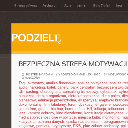
Archiwum
Azja
Jemen
Tagi
Strona główna
Spis Treści
PODZIELĘ
BEZPIECZNA STREFA MOTYWACJI
POSTED BY ADMIN
POSTED ON MAR - 25 - 2026
MOŻLIWOŚĆ 
WYŁĄCZONA
Tagi:
aktorstwo
,
analiza finansowa
,
analiza polityczna
,
analiza tr
audio marketing
,
balet
,
banery
,
bank centralny
,
bezpieczeństwo d
UE
,
casting
,
choreografia
,
consulting biznesowy
,
cyberatak
,
cyfro
publiczna
,
detoks organizmu
,
dieta ketogeniczna
,
dieta paleo
,
die
biznesowy
,
edukacja przedszkolna
,
ekspertyza
,
employer brandin
dokumentalny
,
film fabularny
,
forum dyskusyjne
,
galerie nowocze
gluten free
,
grafitti
,
hip-hop
,
home office
,
HR
,
inflacja
,
influencer 
jazz
,
kamery ochrony
,
kino niezależne
,
konsultacje dietetyczne
,
k
media społecznościowe w polityce
,
miejsca kultu
,
monitoring
,
mu
klasyczna
,
ochrona danych
,
opieka nad seniorami
,
oprogramowan
księgowe
,
pamiątki turystyczne
,
PKB
,
plac zabaw
,
podcasty
,
poli