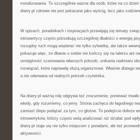
moralizowania. To szczególnie ważne dla osób, które na co dzień 
drarry.pl zdrowie nie jest pokazane jako wyścig, lecz jako codzien
W opisach, poradnikach i inspiracjach przewijają się tematy zwi
introwertycy często potrzebują szczególnej dbałości o energię ps
rozsądny ruch mogą wspierać nie tylko sylwetkę, ale także wewnęt
pokazuje więc, że dbanie o siebie nie kończy się na talerzu ani 
umiejętność szanowania własnych potrzeb, unikania nadmiaru obo
rozwiązań, które naprawdę służą organizmowi. Właśnie dlatego te
a nie oderwana od realnych potrzeb czytelnika.
Na drarry.pl ważną rolę odgrywa też zrozumienie, ponieważ trwałe 
wtedy, gdy rozumiemy, co jemy. Strona zachęca do łagodnego te
zamiast ślepo podążać za tym, co głośne. To podejście dobrze ws
introwertyków, którzy często wolą analizować niż działać pod wp
drarry.pl staje się nie tylko miejscem z poradami, ale też przewo
aktywności.