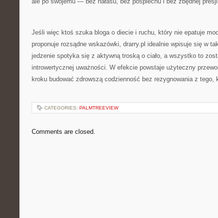
ale po swojemu — bez hałasu, bez pośpiechu i bez zbędnej presji
Jeśli więc ktoś szuka bloga o diecie i ruchu, który nie epatuje 
proponuje rozsądne wskazówki, drarry.pl idealnie wpisuje się w tak
jedzenie spotyka się z aktywną troską o ciało, a wszystko to zos
introwertycznej uważności. W efekcie powstaje użyteczny przewo
kroku budować zdrowszą codzienność bez rezygnowania z tego, k
CATEGORIES:
PALMTREEVIEW
Comments are closed.