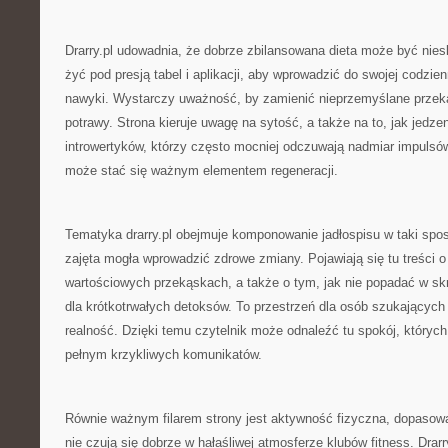
Drarry.pl udowadnia, że dobrze zbilansowana dieta może być nie
żyć pod presją tabel i aplikacji, aby wprowadzić do swojej codzie
nawyki. Wystarczy uważność, by zamienić nieprzemyślane przeką
potrawy. Strona kieruje uwagę na sytość, a także na to, jak jedze
introwertyków, którzy często mocniej odczuwają nadmiar impulsów
może stać się ważnym elementem regeneracji.
Tematyka drarry.pl obejmuje komponowanie jadłospisu w taki spo
zajęta mogła wprowadzić zdrowe zmiany. Pojawiają się tu treści o 
wartościowych przekąskach, a także o tym, jak nie popadać w skra
dla krótkotrwałych detoksów. To przestrzeń dla osób szukających 
realność. Dzięki temu czytelnik może odnaleźć tu spokój, których
pełnym krzykliwych komunikatów.
Równie ważnym filarem strony jest aktywność fizyczna, dopasowa
nie czują się dobrze w hałaśliwej atmosferze klubów fitness. Drarr