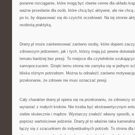
poranne rozciąganie, które mogą być równie cenne dla układu krąże
ważne przesłanie dla osób, które chcą być aktywne, ale nie chcą 
po to, by dopasować się do czyichś oczekiwań. Na tej stronie ak
osobistą praktyką.
Drarry.pl może zainteresować zarówno osoby, które dopiero zacz
zdrowszym jedzeniem, jak i tych, którzy mają już pewne doświadc
tematu bardziej bez presji. To miejsce dla czytelników szukający
samopoczuciem. Dzięki temu strona nie zamyka się w jednym sc
bliska różnym potrzebom. Można tu odnaleźć zarówno motywację 
przekonanie, że zdrowie nie musi oznaczać presji.
Cały charakter drarry.pl opiera się na przekonaniu, że zdrowszy 
wyrastać z małych kroków. Nie trzeba być ekstrawertycznym entu
siebie skutecznie i mądrze. Wystarczy znaleźć własny sposób, a
poprzez wartościowe jedzenie. Drarry.pl to właśnie taka kameralna 
łączy się z szacunkiem do indywidualnych potrzeb. To strona dla t