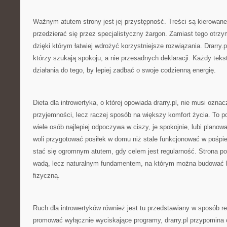
Ważnym atutem strony jest jej przystępność. Treści są kierowane
przedzierać się przez specjalistyczny żargon. Zamiast tego otrzy
dzięki którym łatwiej wdrożyć korzystniejsze rozwiązania. Drarry.pl
którzy szukają spokoju, a nie przesadnych deklaracji. Każdy tek
działania do tego, by lepiej zadbać o swoje codzienną energię.
Dieta dla introwertyka, o której opowiada drarry.pl, nie musi ozna
przyjemności, lecz raczej sposób na większy komfort życia. To po
wiele osób najlepiej odpoczywa w ciszy, je spokojnie, lubi plano
woli przygotować posiłek w domu niż stale funkcjonować w pośpi
stać się ogromnym atutem, gdy celem jest regularność. Strona po
wadą, lecz naturalnym fundamentem, na którym można budować b
fizyczną.
Ruch dla introwertyków również jest tu przedstawiany w sposób re
promować wyłącznie wyciskające programy, drarry.pl przypomina o