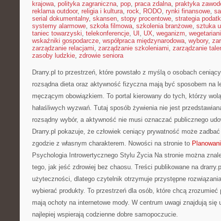
krajowa
,
polityka zagraniczna
,
pop
,
praca zdalna
,
praktyka zawo
reklama outdoor
,
religia i kultura
,
rock
,
RODO
,
rynki finansowe
,
sa
serial dokumentalny
,
skansen
,
stopy procentowe
,
strategia podat
systemy alarmowe
,
szkoła filmowa
,
szkolenia branżowe
,
sztuka u
taniec towarzyski
,
telekonferencje
,
UI
,
UX
,
weganizm
,
wegetarian
wskaźniki gospodarcze
,
współpraca międzynarodowa
,
wybory
,
za
zarządzanie relacjami
,
zarządzanie szkoleniami
,
zarządzanie tale
zasoby ludzkie
,
zdrowie seniora
Drarry.pl to przestrzeń, które powstało z myślą o osobach ceniący
rozsądna dieta oraz aktywność fizyczna mają być sposobem na l
męczącym obowiązkiem. To portal kierowany do tych, którzy wol
hałaśliwych wyzwań. Tutaj sposób żywienia nie jest przedstawiana
rozsądny wybór, a aktywność nie musi oznaczać publicznego udo
Drarry.pl pokazuje, że człowiek ceniący prywatność może zadbać
zgodzie z własnym charakterem. Nowości na stronie to
Planowani
Psychologia Introwertycznego Stylu Życia Na stronie można zna
tego, jak jeść zdrowiej bez chaosu. Treści publikowane na drarry.p
użyteczności, dlatego czytelnik otrzymuje przystępne rozwiązani
wybierać produkty. To przestrzeń dla osób, które chcą zrozumieć 
mają ochoty na internetowe mody. W centrum uwagi znajdują się u
najlepiej wspierają codzienne dobre samopoczucie.