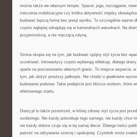
można także we własnym tempie. Spacer, joga, rozciąganie, rower
ćwiczenia mobilizacyjne czy krótka aktywność między obowiązk
budować lepszą formę bez presji wyniku. To szczególnie ważne dl
często najlepiej odnajdują się w kameralnych warunkach. Na drarry
przyjemnością, a nie męczącą rutyną.
Strona skupia się na tym, jak budować spójny styl życia bez wp
oczekiwań. Introwertycy często wybierają refleksję, dlatego drarry
oparte na poszanowaniu własnych granic. To miejsce wsparcia, 
tym, jak ułożyć prostszy jadłospis. Nie chodzi o gwałtowne wyrze
budowanie podstaw. Takie podejście jest bliższe osobom, które 
efektownego startu.
Drarry.pl to także przestrzeń, w której zdrowy styl życia jest prz
osobistego. Nie każdy potrzebuje tego samego, nie każdy chce t
nie każdy dobrze czuje się w tej samej diecie. Dlatego treści pub
patrzeć na odżywianie szerzej i spokojniej. Czytelnik może znaleź