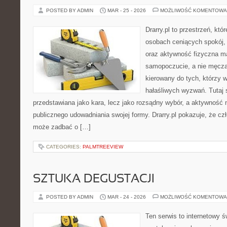
POSTED BY ADMIN
MAR - 25 - 2026
MOŻLIWOŚĆ KOMENTOWA
Drarry.pl to przestrzeń, któ
osobach ceniących spokój, 
oraz aktywność fizyczna m
samopoczucie, a nie męczą
kierowany do tych, którzy 
hałaśliwych wyzwań. Tutaj 
przedstawiana jako kara, lecz jako rozsądny wybór, a aktywność
publicznego udowadniania swojej formy. Drarry.pl pokazuje, że c
może zadbać o […]
CATEGORIES:
PALMTREEVIEW
SZTUKA DEGUSTACJI
POSTED BY ADMIN
MAR - 24 - 2026
MOŻLIWOŚĆ KOMENTOWA
Ten serwis to internetowy ś