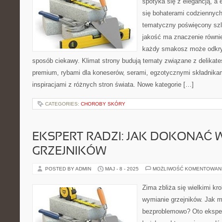
spotyka się z elegancją, a 
się bohaterami codziennych 
tematyczny poświęcony szl
jakość ma znaczenie równie 
każdy smakosz może odkryw
sposób ciekawy. Klimat strony budują tematy związane z delikate
premium, rybami dla koneserów, serami, egzotycznymi składnikam
inspiracjami z różnych stron świata. Nowe kategorie […]
CATEGORIES:
CHOROBY SKÓRY
EKSPERT RADZI: JAK DOKONAĆ
GRZEJNIKÓW
POSTED BY ADMIN
MAJ - 8 - 2025
MOŻLIWOŚĆ KOMENTOWAN
Zima zbliża się wielkimi k
wymianie grzejników. Jak m
bezproblemowo? Oto ekspe