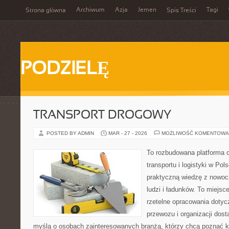
Archiwum
Azja
Jemen
Tagi
Strona główna
Spis Treści
PODZIELĘ
TRANSPORT DROGOWY
POSTED BY ADMIN
MAR - 27 - 2026
MOŻLIWOŚĆ KOMENTOWA
To rozbudowana platforma 
transportu i logistyki w Pol
praktyczną wiedzę z nowoc
ludzi i ładunków. To miejsc
rzetelne opracowania dotyc
przewozu i organizacji dost
myślą o osobach zainteresowanych branżą, którzy chcą poznać k