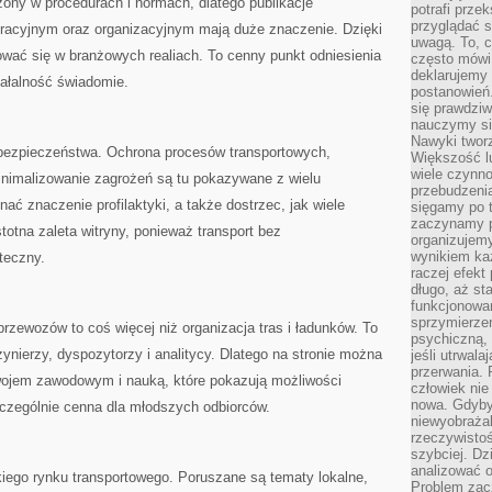
ny w procedurach i normach, dlatego publikacje
potrafi przek
przyglądać s
acyjnym oraz organizacyjnym mają duże znaczenie. Dzięki
uwagą. To, c
ować się w branżowych realiach. To cenny punkt odniesienia
często mówi 
deklarujemy
iałalność świadomie.
postanowień.
się prawdziw
nauczymy si
Nawyki tworz
 bezpieczeństwa. Ochrona procesów transportowych,
Większość lu
wiele czynno
nimalizowanie zagrożeń są tu pokazywane z wielu
przebudzenia
ć znaczenie profilaktyki, a także dostrzec, jak wiele
sięgamy po t
zaczynamy p
stotna zaleta witryny, ponieważ transport bez
organizujemy
wynikiem ka
teczny.
raczej efekt
długo, aż st
funkcjonowa
sprzymierze
przewozów to coś więcej niż organizacja tras i ładunków. To
psychiczną, 
ynierzy, dyspozytorzy i analitycy. Dlatego na stronie można
jeśli utrwala
przerwania.
wojem zawodowym i nauką, które pokazują możliwości
człowiek nie
nowa. Gdyby 
zczególnie cenna dla młodszych odbiorców.
niewyobraża
rzeczywistoś
szybciej. D
analizować 
kiego rynku transportowego. Poruszane są tematy lokalne,
Problem zac