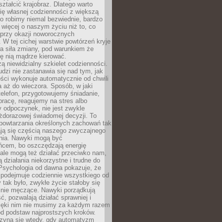
ształcić krajobraz. Dlatego warto
ię własnej codzienności z większą
o robimy niemal bezwiednie, bardzo
więcej o naszym życiu niż to, co
 przy okazji noworocznych
 W tej cichej warstwie powtórzeń kryje
a siła zmiany, pod warunkiem że
ę nią mądrze kierować.
ą niewidzialny szkielet codzienności.
dzi nie zastanawia się nad tym, jak
ści wykonuje automatycznie od chwili
 aż do wieczora. Sposób, w jaki
elefon, przygotowujemy śniadanie,
racę, reagujemy na stres albo
 odpoczynek, nie jest zwykle
żdorazowej świadomej decyzji. To
 powtarzania określonych zachowań tak
ają się częścią naszego zwyczajnego
nia. Nawyki mogą być
ńcem, bo oszczędzają energię
ale mogą też działać przeciwko nam,
ją działania niekorzystne i trudne do
 Psychologia od dawna pokazuje, że
 podejmuje codziennie wszystkiego od
tak było, zwykłe życie stałoby się
lnie męczące. Nawyki porządkują
ć, pozwalają działać sprawniej i
zięki nim nie musimy za każdym razem
od podstaw najprostszych kroków.
zyna się wtedy, gdy automatyzm