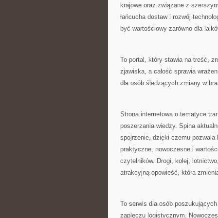
krajowe oraz związane z szerszymi
łańcucha dostaw i rozwój technolo
być wartościowy zarówno dla laikó
To portal, który stawia na treść, 
zjawiska, a całość sprawia wraże
dla osób śledzących zmiany w bra
Strona internetowa o tematyce tran
poszerzania wiedzy. Spina aktual
spojrzenie, dzięki czemu pozwala 
praktyczne, nowoczesne i wartości
czytelników. Drogi, kolej, lotnict
atrakcyjną opowieść, która zmienia
To serwis dla osób poszukujących
zapleczu logistycznym. Nowoczesn