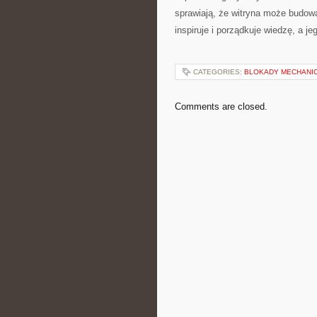
sprawiają, że witryna może budować
inspiruje i porządkuje wiedzę, a je
CATEGORIES:
BLOKADY MECHANI
Comments are closed.