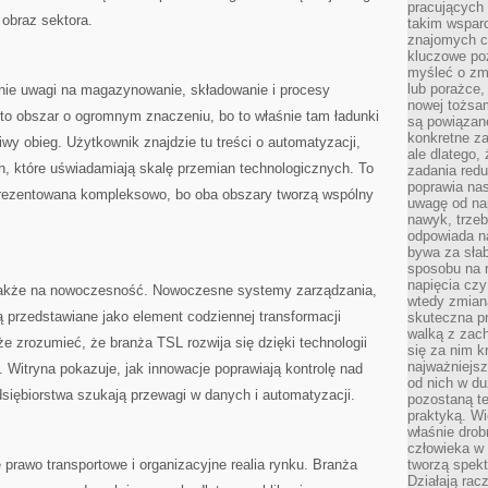
pracujących
 obraz sektora.
takim wspar
znajomych 
kluczowe poz
myśleć o zm
lub porażce,
anie uwagi na magazynowanie, składowanie i procesy
nowej tożsa
o obszar o ogromnym znaczeniu, bo to właśnie tam ładunki
są powiązan
konkretne za
iwy obieg. Użytkownik znajdzie tu treści o automatyzacji,
ale dlatego,
h, które uświadamiają skalę przemian technologicznych. To
zadania redu
poprawia nas
 prezentowana kompleksowo, bo oba obszary tworzą wspólny
uwagę od nap
nawyk, trzeb
odpowiada n
bywa za słab
sposobu na r
napięcia cz
 także na nowoczesność. Nowoczesne systemy zarządzania,
wtedy zmian
 przedstawiane jako element codziennej transformacji
skuteczna pr
walką z zac
że zrozumieć, że branża TSL rozwija się dzięki technologii
się za nim k
najważniejsz
e. Witryna pokazuje, jak innowacje poprawiają kontrolę nad
od nich w du
siębiorstwa szukają przewagi w danych i automatyzacji.
pozostaną te
praktyką. Wi
właśnie drob
człowieka w
 prawo transportowe i organizacyjne realia rynku. Branża
tworzą spekt
Działają rac