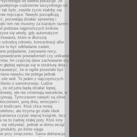
 Psychologia od dawna pokazuje, że
 podejmuje codziennie wszystkiego od
tak było, zwykłe życie stałoby się
lnie męczące. Nawyki porządkują
ć, pozwalają działać sprawniej i
zięki nim nie musimy za każdym razem
od podstaw najprostszych kroków.
zyna się wtedy, gdy automatyzm
howania, które w dłuższej
 szkodzą zdrowiu, koncentracji albo
że to być odkładanie zadań,
ane podjadanie, zarywanie nocy,
sprawdzanie powiadomień czy unikanie
zmów. Im częściej dane zachowanie się
 głębiej wpisuje się w strukturę dnia i
 zauważyć, że w ogóle przestało być
iana nawyku nie polega jednak
 sile woli. To jeden z najczęstszych
śleniu o samorozwoju. Ludzie
 że od jutra będą działać lepiej,
zdrowiej, ale nie zmieniają warunków, w
cjonują. Tymczasem nawyki są silnie
toczeniem, porą dnia, emocjami i
mi bodźcami. Ktoś chce mniej
telefonu, ale trzyma go stale obok
 zamierza czytać więcej książek, lecz
 na to żadnej stałej pory. Ktoś inny
ej się odżywiać, jednak w domu wciąż
produkty, po które sięga
ie przy zmęczeniu. Sama deklaracja