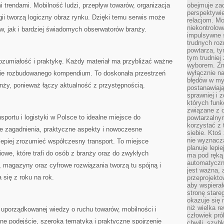
 trendami. Mobilność ludzi, przepływ towarów, organizacja
obejmuje zac
perspektywie
gii tworzą logiczny obraz rynku. Dzięki temu serwis może
relacjom. Mo
niekontrolow
w, jak i bardziej świadomych obserwatorów branży.
impulsywne 
trudnych ro
powtarza, tym
tym trudniej
zrozumiałość i praktykę. Każdy materiał ma przybliżać ważne
wyborem. Zm
wyłącznie na
nie rozbudowanego kompendium. To doskonała przestrzeń
błędów w my
nży, ponieważ łączy aktualność z przystępnością.
postanawiają,
sprawniej i 
których funk
związane z o
sportu i logistyki w Polsce to idealne miejsce do
powtarzalny
korzystać z 
ne zagadnienia, praktyczne aspekty i nowoczesne
siebie. Ktoś
nie wyznacza
lepiej zrozumieć współczesny transport. To miejsce
planuje lepi
owe, które trafi do osób z branży oraz do zwykłych
ma pod ręką 
automatyczn
wo, magazyny oraz cyfrowe rozwiązania tworzą tu spójną i
jest ważna, 
 się z roku na rok.
przeprojekto
aby wspiera
stronę stare
okazuje się
niż wielka r
 uporządkowanej wiedzy o ruchu towarów, mobilności i
człowiek pró
e podejście, szeroka tematyka i praktyczne spojrzenie
chwili, szy