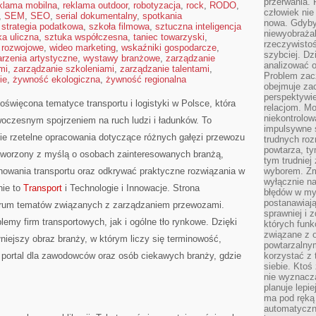
przerwania.
klama mobilna
,
reklama outdoor
,
robotyzacja
,
rock
,
RODO
,
człowiek nie
,
SEM
,
SEO
,
serial dokumentalny
,
spotkania
nowa. Gdyby 
,
strategia podatkowa
,
szkoła filmowa
,
sztuczna inteligencja
niewyobraża
ka uliczna
,
sztuka współczesna
,
taniec towarzyski
,
rzeczywistoś
 rozwojowe
,
wideo marketing
,
wskaźniki gospodarcze
,
szybciej. D
rzenia artystyczne
,
wystawy branżowe
,
zarządzanie
analizować 
mi
,
zarządzanie szkoleniami
,
zarządzanie talentami
,
Problem zac
ie
,
żywność ekologiczna
,
żywność regionalna
obejmuje zac
perspektywie
oświęcona tematyce transportu i logistyki w Polsce, która
relacjom. Mo
niekontrolow
oczesnym spojrzeniem na ruch ludzi i ładunków. To
impulsywne 
ie rzetelne opracowania dotyczące różnych gałęzi przewozu
trudnych ro
powtarza, tym
 stworzony z myślą o osobach zainteresowanych branżą,
tym trudniej
nowania transportu oraz odkrywać praktyczne rozwiązania w
wyborem. Zm
wyłącznie na
nie to
Transport
i Technologie i Innowacje. Strona
błędów w my
postanawiają,
ktrum tematów związanych z zarządzaniem przewozami.
sprawniej i 
emy firm transportowych, jak i ogólne tło rynkowe. Dzięki
których funk
związane z o
iejszy obraz branży, w którym liczy się terminowość,
powtarzalny
 portal dla zawodowców oraz osób ciekawych branży, gdzie
korzystać z 
siebie. Ktoś
nie wyznacza
planuje lepi
ma pod ręką 
automatyczn