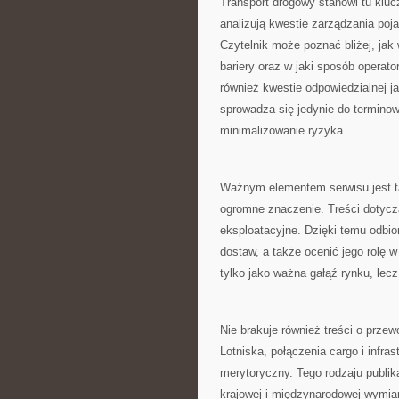
Transport drogowy stanowi tu kluc
analizują kwestie zarządzania poj
Czytelnik może poznać bliżej, jak
bariery oraz w jaki sposób operat
również kwestie odpowiedzialnej ja
sprowadza się jedynie do terminow
minimalizowanie ryzyka.
Ważnym elementem serwisu jest ta
ogromne znaczenie. Treści dotyczą
eksploatacyjne. Dzięki temu odbio
dostaw, a także ocenić jego rolę 
tylko jako ważna gałąź rynku, lec
Nie brakuje również treści o przew
Lotniska, połączenia cargo i infra
merytoryczny. Tego rodzaju publi
krajowej i międzynarodowej wymian