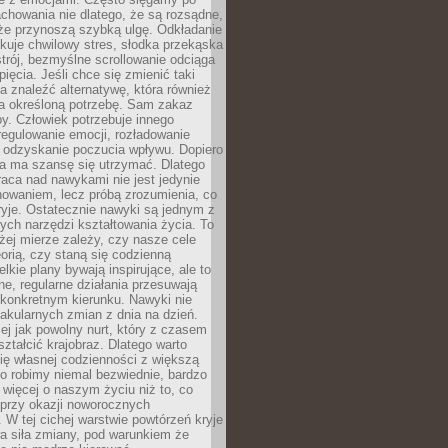
chowania nie dlatego, że są rozsądne,
 że przynoszą szybką ulgę. Odkładanie
kuje chwilowy stres, słodka przekąska
trój, bezmyślne scrollowanie odciąga
ięcia. Jeśli chce się zmienić taki
a znaleźć alternatywę, która również
a określoną potrzebę. Sam zakaz
y. Człowiek potrzebuje innego
egulowanie emocji, rozładowanie
y odzyskanie poczucia wpływu. Dopiero
a ma szansę się utrzymać. Dlatego
aca nad nawykami nie jest jedynie
howaniem, lecz próbą zrozumienia, co
ryje. Ostatecznie nawyki są jednym z
ych narzędzi kształtowania życia. To
żej mierze zależy, czy nasze cele
orią, czy staną się codzienną
elkie plany bywają inspirujące, ale to
ne, regularne działania przesuwają
 konkretnym kierunku. Nawyki nie
akularnych zmian z dnia na dzień.
zej jak powolny nurt, który z czasem
ształcić krajobraz. Dlatego warto
ię własnej codzienności z większą
o robimy niemal bezwiednie, bardzo
więcej o naszym życiu niż to, co
 przy okazji noworocznych
 W tej cichej warstwie powtórzeń kryje
a siła zmiany, pod warunkiem że