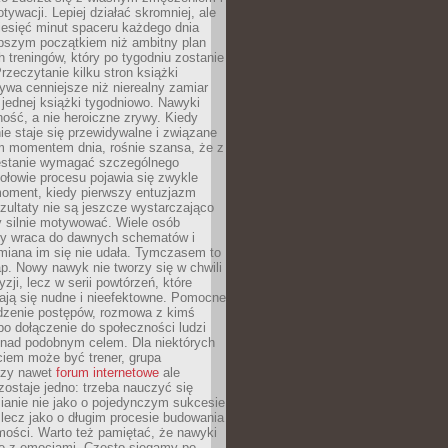
ywacji. Lepiej działać skromniej, ale
ziesięć minut spaceru każdego dnia
pszym początkiem niż ambitny plan
 treningów, który po tygodniu zostanie
rzeczytanie kilku stron książki
ywa cenniejsze niż nierealny zamiar
 jednej książki tygodniowo. Nawyki
rność, a nie heroiczne zrywy. Kiedy
ie staje się przewidywalne i związane
m momentem dnia, rośnie szansa, że z
stanie wymagać szczególnego
ołowie procesu pojawia się zwykle
moment, kiedy pierwszy entuzjazm
zultaty nie są jeszcze wystarczająco
y silnie motywować. Wiele osób
dy wraca do dawnych schematów i
miana im się nie udała. Tymczasem to
ap. Nowy nawyk nie tworzy się w chwili
zji, lecz w serii powtórzeń, które
ją się nudne i nieefektowne. Pomocne
edzenie postępów, rozmowa z kimś
o dołączenie do społeczności ludzi
 nad podobnym celem. Dla niektórych
ciem może być trener, grupa
czy nawet
forum internetowe
ale
ostaje jedno: trzeba nauczyć się
ianie nie jako o pojedynczym sukcesie
 lecz jako o długim procesie budowania
mości. Warto też pamiętać, że nawyki
e z emocjami. Często sięgamy po