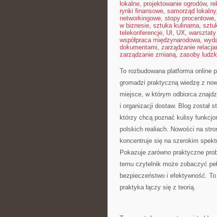
lokalne
,
projektowanie ogrodów
,
re
rynki finansowe
,
samorząd lokalny
networkingowe
,
stopy procentowe
w biznesie
,
sztuka kulinarna
,
sztu
telekonferencje
,
UI
,
UX
,
warsztaty
współpraca międzynarodowa
,
wyda
dokumentami
,
zarządzanie relacja
zarządzanie zmianą
,
zasoby ludzk
To rozbudowana platforma online p
gromadzi praktyczną wiedzę z now
miejsce, w którym odbiorca znajdz
i organizacji dostaw. Blog został
którzy chcą poznać kulisy funkcjo
polskich realiach. Nowości na stro
koncentruje się na szerokim spe
Pokazuje zarówno praktyczne probl
temu czytelnik może zobaczyć pełn
bezpieczeństwo i efektywność. To
praktyka łączy się z teorią.