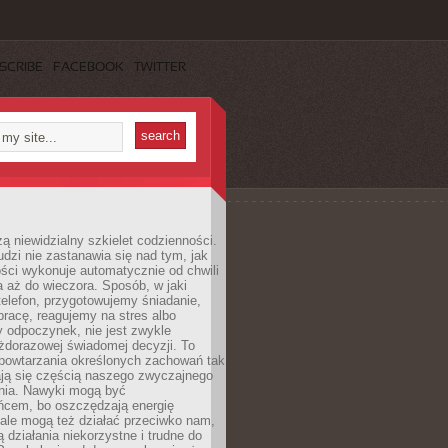
SCRIBE
FACEBOOK
TWITTER
ą niewidzialny szkielet codzienności.
dzi nie zastanawia się nad tym, jak
ści wykonuje automatycznie od chwili
 aż do wieczora. Sposób, w jaki
elefon, przygotowujemy śniadanie,
racę, reagujemy na stres albo
 odpoczynek, nie jest zwykle
żdorazowej świadomej decyzji. To
 powtarzania określonych zachowań tak
ają się częścią naszego zwyczajnego
nia. Nawyki mogą być
ńcem, bo oszczędzają energię
ale mogą też działać przeciwko nam,
ją działania niekorzystne i trudne do