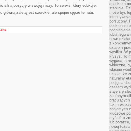
spadkiem mot
 silną pozycję w swojej niszy. To serwis, który edukuje,
stabilnie. D
go główną zaletą jest szerokie, ale spójne ujęcie tematu.
może być le
intensywnych
porzucony. P
codziennie b
pochłaniania
CZNE
lubią regula
nowe działan
z konkretny
czasem prze
wysiłku. W p
kryzys. To 
wygasa, a re
widoczne, b
właśnie wte
uznaje, że z
naturalny et
podjęcia decy
czasem wyda
staje się śl
zaufanym alb
pracujących
takim wspar
znajomych 
kluczowe poz
myśleć o zm
lub porażce,
nowej tożsa
są powiązan