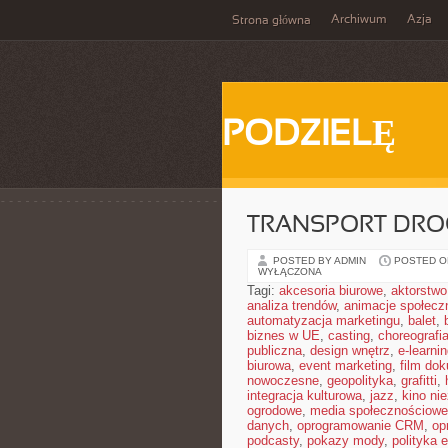
Archiwum
Azja
Strona główna
PODZIELĘ
TRANSPORT DR
POSTED BY ADMIN
POSTED ON
WYŁĄCZONA
Tagi:
akcesoria biurowe
,
aktorstwo
analiza trendów
,
animacje społecz
automatyzacja marketingu
,
balet
,
biznes w UE
,
casting
,
choreografi
publiczna
,
design wnętrz
,
e-learni
biurowa
,
event marketing
,
film do
nowoczesne
,
geopolityka
,
grafitti
,
integracja kulturowa
,
jazz
,
kino ni
ogrodowe
,
media społecznościowe 
danych
,
oprogramowanie CRM
,
op
podcasty
,
pokazy mody
,
polityka 