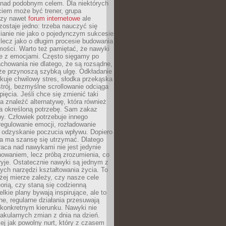
 nad podobnym celem. Dla niektórych
ciem może być trener, grupa
czy nawet
forum internetowe
ale
ostaje jedno: trzeba nauczyć się
ianie nie jako o pojedynczym sukcesie
 lecz jako o długim procesie budowania
mości. Warto też pamiętać, że nawyki
e z emocjami. Często sięgamy po
chowania nie dlatego, że są rozsądne,
 że przynoszą szybką ulgę. Odkładanie
kuje chwilowy stres, słodka przekąska
trój, bezmyślne scrollowanie odciąga
ięcia. Jeśli chce się zmienić taki
a znaleźć alternatywę, która również
a określoną potrzebę. Sam zakaz
y. Człowiek potrzebuje innego
egulowanie emocji, rozładowanie
y odzyskanie poczucia wpływu. Dopiero
a ma szansę się utrzymać. Dlatego
aca nad nawykami nie jest jedynie
howaniem, lecz próbą zrozumienia, co
ryje. Ostatecznie nawyki są jednym z
ych narzędzi kształtowania życia. To
żej mierze zależy, czy nasze cele
orią, czy staną się codzienną
elkie plany bywają inspirujące, ale to
ne, regularne działania przesuwają
 konkretnym kierunku. Nawyki nie
akularnych zmian z dnia na dzień.
zej jak powolny nurt, który z czasem