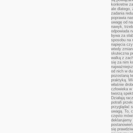
konkretne za
ale dlatego,
zadania redu
poprawia nas
uwagę od nap
nawyk, trzeb
odpowiada n
bywa za słab
sposobu na r
napięcia cz
wtedy zmian
skuteczna pr
walką z zac
się za nim k
najważniejsz
od nich w du
pozostaną te
praktyką. Wi
właśnie drob
człowieka w
tworzą spekt
Działają rac
potrafi przek
przyglądać s
uwagą. To, c
często mówi 
deklarujemy
postanowień.
się prawdziw