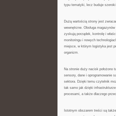
typu tematyki, lecz buduje szeroki
Dużą wartością strony jest zwrac
wewnętrzne. Obsługa magazynów t
zyskują porządek, kontrolę i właśc
monitoringu i nowych technologiac
miejsce, w którym logistyka jest
organizm.
Na stronie duży nacisk położono
sensory, dane i oprogramowanie są
sektora. Dzięki temu czytelnik mo
tak samo jak dzięki infrastrukturz
procesami, a także dlaczego przed
Istotnym obszarem treści są także