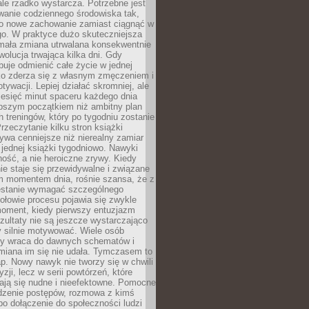
ale rzadko wystarcza. Potrzebne jest
wanie codziennego środowiska tak,
ło nowe zachowanie zamiast ciągnąć w
go. W praktyce dużo skuteczniejsza
 mała zmiana utrwalana konsekwentnie
ewolucja trwająca kilka dni. Gdy
buje odmienić całe życie w jednej
bko zderza się z własnym zmęczeniem i
ywacji. Lepiej działać skromniej, ale
ziesięć minut spaceru każdego dnia
pszym początkiem niż ambitny plan
 treningów, który po tygodniu zostanie
rzeczytanie kilku stron książki
ywa cenniejsze niż nierealny zamiar
 jednej książki tygodniowo. Nawyki
rność, a nie heroiczne zrywy. Kiedy
ie staje się przewidywalne i związane
m momentem dnia, rośnie szansa, że z
stanie wymagać szczególnego
ołowie procesu pojawia się zwykle
moment, kiedy pierwszy entuzjazm
zultaty nie są jeszcze wystarczająco
y silnie motywować. Wiele osób
dy wraca do dawnych schematów i
miana im się nie udała. Tymczasem to
ap. Nowy nawyk nie tworzy się w chwili
zji, lecz w serii powtórzeń, które
ją się nudne i nieefektowne. Pomocne
edzenie postępów, rozmowa z kimś
o dołączenie do społeczności ludzi