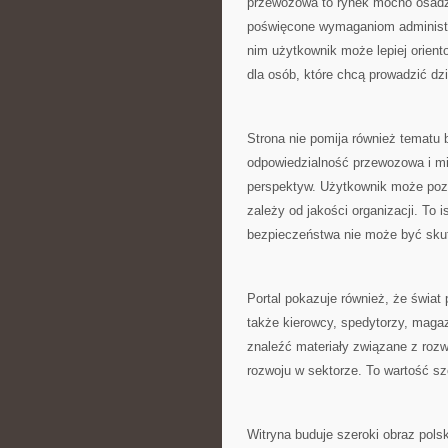
przewozowa to rynek mocno osadzo
poświęcone wymaganiom administr
nim użytkownik może lepiej orient
dla osób, które chcą prowadzić dz
Strona nie pomija również tematu
odpowiedzialność przewozowa i mi
perspektyw. Użytkownik może pozna
zależy od jakości organizacji. To i
bezpieczeństwa nie może być sku
Portal pokazuje również, że świat 
także kierowcy, spedytorzy, magaz
znaleźć materiały związane z roz
rozwoju w sektorze. To wartość s
Witryna buduje szeroki obraz pols