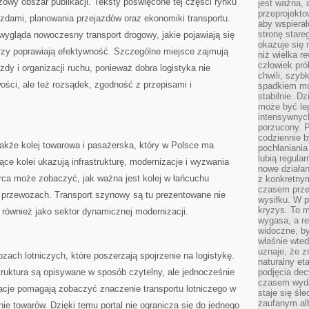
zowy obszar publikacji. Teksty poświęcone tej części rynku
jest ważna, 
przeprojekto
azdami, planowania przejazdów oraz ekonomiki transportu.
aby wspiera
stronę stare
 wygląda nowoczesny transport drogowy, jakie pojawiają się
okazuje się
orzy poprawiają efektywność. Szczególne miejsce zajmują
niż wielka r
człowiek pró
zdy i organizacji ruchu, ponieważ dobra logistyka nie
chwili, szy
ości, ale też rozsądek, zgodność z przepisami i
spadkiem mot
stabilnie. D
może być le
intensywnych
porzucony. P
codziennie b
kże kolej towarowa i pasażerska, który w Polsce ma
pochłaniania
lubią regula
ce kolei ukazują infrastrukturę, modernizacje i wyzwania
nowe działan
rca może zobaczyć, jak ważna jest kolej w łańcuchu
z konkretny
czasem prze
w przewozach. Transport szynowy są tu prezentowane nie
wysiłku. W p
kryzys. To 
z również jako sektor dynamicznej modernizacji.
wygasa, a re
widoczne, b
właśnie wte
uznaje, że z
ozach lotniczych, które poszerzają spojrzenie na logistykę.
naturalny et
struktura są opisywane w sposób czytelny, ale jednocześnie
podjęcia decy
czasem wyda
kacje pomagają zobaczyć znaczenie transportu lotniczego w
staje się śl
zaufanym alb
ie towarów. Dzięki temu portal nie ogranicza się do jednego