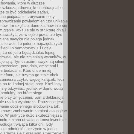
howania, które w dłuższej
 szkodzą zdrowiu, koncentracji albo
że to być odkładanie zadań,
ane podjadanie, zarywanie nocy,
sprawdzanie powiadomień czy unikanie
zmów. Im częściej dane zachowanie się
 głębiej wpisuje się w strukturę dnia i
 zauważyć, że w ogóle przestało być
iana nawyku nie polega jednak
 sile woli. To jeden z najczęstszych
śleniu o samorozwoju. Ludzie
 że od jutra będą działać lepiej,
zdrowiej, ale nie zmieniają warunków, w
cjonują. Tymczasem nawyki są silnie
toczeniem, porą dnia, emocjami i
mi bodźcami. Ktoś chce mniej
telefonu, ale trzyma go stale obok
 zamierza czytać więcej książek, lecz
 na to żadnej stałej pory. Ktoś inny
ej się odżywiać, jednak w domu wciąż
produkty, po które sięga
ie przy zmęczeniu. Sama deklaracja
ale rzadko wystarcza. Potrzebne jest
wanie codziennego środowiska tak,
ło nowe zachowanie zamiast ciągnąć w
go. W praktyce dużo skuteczniejsza
 mała zmiana utrwalana konsekwentnie
ewolucja trwająca kilka dni. Gdy
buje odmienić całe życie w jednej
bko zderza się z własnym zmęczeniem i