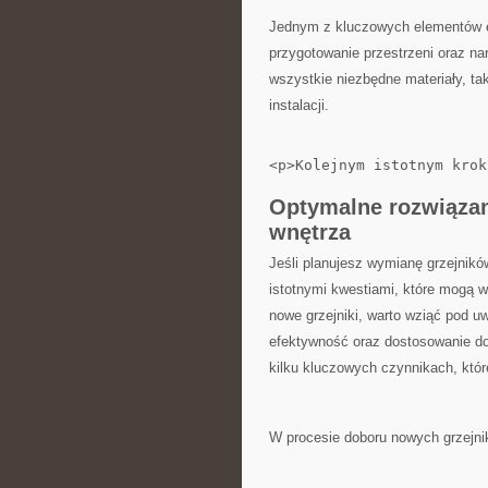
Jednym z kluczowych elementów⁣ e
przygotowanie przestrzeni oraz na
wszystkie niezbędne materiały, tak
instalacji.
<p>Kolejnym istotnym krok
Optymalne rozwiązani
wnętrza
Jeśli planujesz wymianę grzejnikó
istotnymi kwestiami,‌ które⁢ mogą
nowe grzejniki, warto wziąć⁤ pod u
‍efektywność oraz dostosowanie⁢ d
kilku kluczowych czynnikach, kt
W procesie doboru nowych grzejni