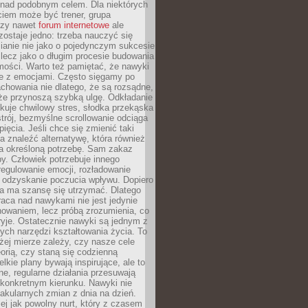
 nad podobnym celem. Dla niektórych
ciem może być trener, grupa
czy nawet
forum internetowe
ale
ostaje jedno: trzeba nauczyć się
ianie nie jako o pojedynczym sukcesie
 lecz jako o długim procesie budowania
mości. Warto też pamiętać, że nawyki
e z emocjami. Często sięgamy po
chowania nie dlatego, że są rozsądne,
 że przynoszą szybką ulgę. Odkładanie
kuje chwilowy stres, słodka przekąska
trój, bezmyślne scrollowanie odciąga
ięcia. Jeśli chce się zmienić taki
a znaleźć alternatywę, która również
a określoną potrzebę. Sam zakaz
y. Człowiek potrzebuje innego
egulowanie emocji, rozładowanie
y odzyskanie poczucia wpływu. Dopiero
a ma szansę się utrzymać. Dlatego
aca nad nawykami nie jest jedynie
howaniem, lecz próbą zrozumienia, co
ryje. Ostatecznie nawyki są jednym z
ych narzędzi kształtowania życia. To
żej mierze zależy, czy nasze cele
orią, czy staną się codzienną
elkie plany bywają inspirujące, ale to
ne, regularne działania przesuwają
 konkretnym kierunku. Nawyki nie
akularnych zmian z dnia na dzień.
zej jak powolny nurt, który z czasem