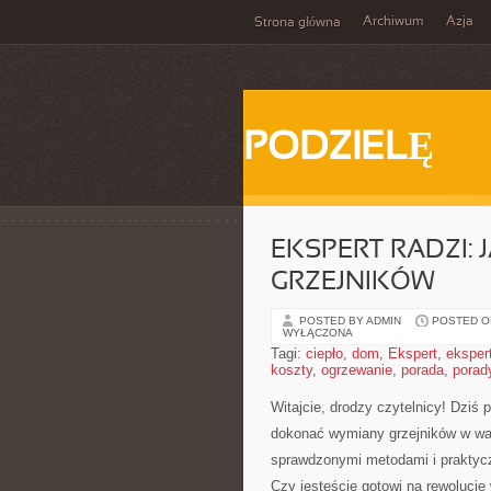
Archiwum
Azja
Strona główna
PODZIELĘ
EKSPERT RADZI:
GRZEJNIKÓW
POSTED BY ADMIN
POSTED ON
WYŁĄCZONA
Tagi:
ciepło
,
dom
,
Ekspert
,
eksper
koszty
,
ogrzewanie
,
porada
,
porad
Witajcie, drodzy czytelnicy! Dziś
dokonać wymiany‍ grzejników w w
sprawdzonymi metodami ⁣i praktyc
‍Czy jesteście gotowi na rewolucj