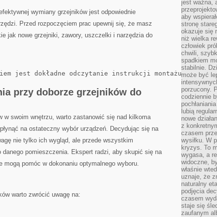
jest ważna, 
przeprojekto
fektywnej wymiany grzejników jest odpowiednie
aby wspiera
rzędzi. ⁣Przed rozpoczęciem prac upewnij się,⁢ że masz
stronę stare
okazuje się
ie jak nowe grzejniki, zawory, uszczelki i narzędzia do
niż wielka r
człowiek pró
chwili, szy
spadkiem mot
stabilnie. D
iem jest dokładne odczytanie instrukcji montażu dostarcz
może być le
intensywnych
porzucony. P
a ⁢przy ‌doborze grzejników do
codziennie b
pochłaniania
lubią regula
w w swoim wnętrzu, warto zastanowić się nad​ kilkoma
nowe działan
z konkretny
 wpłynąć na ostateczny wybór urządzeń. ‍Decydując się na
czasem prze
wagę nie tylko​ ich wygląd, ale przede wszystkim
wysiłku. W p
kryzys. To 
o danego pomieszczenia. Ekspert radzi, aby skupić się ⁣na
wygasa, a re
widoczne, b
óre mogą pomóc w dokonaniu optymalnego wyboru.
właśnie wte
uznaje, że z
naturalny et
podjęcia decy
ków warto zwrócić uwagę na:
czasem wyda
staje się śl
zaufanym alb