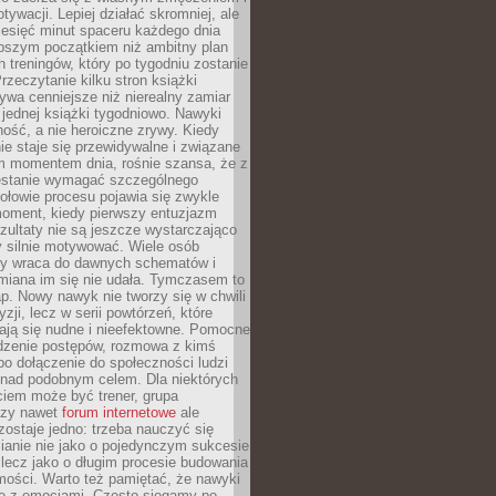
ywacji. Lepiej działać skromniej, ale
ziesięć minut spaceru każdego dnia
pszym początkiem niż ambitny plan
 treningów, który po tygodniu zostanie
rzeczytanie kilku stron książki
ywa cenniejsze niż nierealny zamiar
 jednej książki tygodniowo. Nawyki
rność, a nie heroiczne zrywy. Kiedy
ie staje się przewidywalne i związane
m momentem dnia, rośnie szansa, że z
stanie wymagać szczególnego
ołowie procesu pojawia się zwykle
moment, kiedy pierwszy entuzjazm
zultaty nie są jeszcze wystarczająco
y silnie motywować. Wiele osób
dy wraca do dawnych schematów i
miana im się nie udała. Tymczasem to
ap. Nowy nawyk nie tworzy się w chwili
zji, lecz w serii powtórzeń, które
ją się nudne i nieefektowne. Pomocne
edzenie postępów, rozmowa z kimś
o dołączenie do społeczności ludzi
 nad podobnym celem. Dla niektórych
ciem może być trener, grupa
czy nawet
forum internetowe
ale
ostaje jedno: trzeba nauczyć się
ianie nie jako o pojedynczym sukcesie
 lecz jako o długim procesie budowania
mości. Warto też pamiętać, że nawyki
e z emocjami. Często sięgamy po