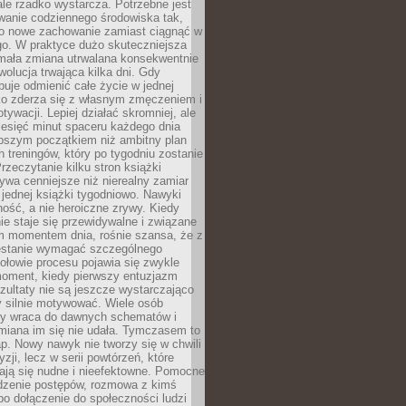
ale rzadko wystarcza. Potrzebne jest
wanie codziennego środowiska tak,
ło nowe zachowanie zamiast ciągnąć w
go. W praktyce dużo skuteczniejsza
 mała zmiana utrwalana konsekwentnie
ewolucja trwająca kilka dni. Gdy
buje odmienić całe życie w jednej
bko zderza się z własnym zmęczeniem i
ywacji. Lepiej działać skromniej, ale
ziesięć minut spaceru każdego dnia
onych przez producenta. Upewnij się, że wiesz, jak popra
pszym początkiem niż ambitny plan
 treningów, który po tygodniu zostanie
rzeczytanie kilku stron książki
ywa cenniejsze niż nierealny zamiar
 jednej książki tygodniowo. Nawyki
rność, a nie heroiczne zrywy. Kiedy
ie staje się przewidywalne i związane
m momentem dnia, rośnie szansa, że z
stanie wymagać szczególnego
ołowie procesu pojawia się zwykle
moment, kiedy pierwszy entuzjazm
zultaty nie są jeszcze wystarczająco
y silnie motywować. Wiele osób
dy wraca do dawnych schematów i
miana im się nie udała. Tymczasem to
ap. Nowy nawyk nie tworzy się w chwili
zji, lecz w serii powtórzeń, które
ją się nudne i nieefektowne. Pomocne
edzenie postępów, rozmowa z kimś
o dołączenie do społeczności ludzi