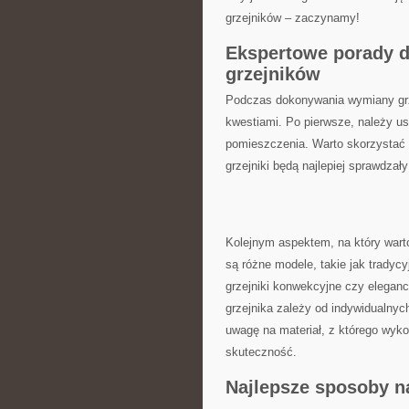
grzejników⁤ – zaczynamy!
Ekspertowe porady⁣ 
grzejników
Podczas dokonywania wymiany grze
kwestiami. Po pierwsze, należy ust
pomieszczenia. Warto skorzystać z 
grzejniki⁤ będą najlepiej sprawdzał
Kolejnym ​aspektem, na który warto
są różne modele, takie jak tradyc
grzejniki‌ konwekcyjne ⁢czy elegan
grzejnika​ zależy od indywidualnyc
uwagę na ‌materiał, z którego wyko
skuteczność.
Najlepsze⁤ sposoby 