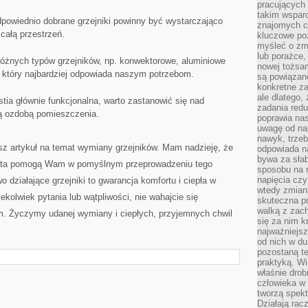
pracujących
takim wspar
powiednio‍ dobrane‍ grzejniki powinny być⁢ wystarczająco
znajomych 
całą przestrzeń.
kluczowe poz
myśleć o zm
lub porażce,
 różnych typów grzejników, np. ‍konwektorowe, aluminiowe
nowej tożsa
, który najbardziej odpowiada naszym potrzebom.
są powiązan
konkretne za
ale dlatego,
estia głównie funkcjonalna, warto zastanowić się nad
zadania redu
dą ozdobą pomieszczenia.
poprawia nas
uwagę od nap
nawyk, trzeb
sz artykuł na⁤ temat ‌wymiany grzejników. Mam nadzieję, że
odpowiada n
bywa za słab
erta pomogą Wam w pomyślnym przeprowadzeniu tego
sposobu na r
napięcia cz
o działające grzejniki to‌ gwarancja komfortu i ciepła w
wtedy zmian
olwiek pytania⁢ lub wątpliwości, nie wahajcie ⁢się
skuteczna pr
walką z zac
⁣ Życzymy⁣ udanej wymiany i ciepłych, przyjemnych chwil
się za nim k
najważniejsz
od nich w du
pozostaną te
praktyką. Wi
właśnie drob
człowieka w
tworzą spekt
Działają rac