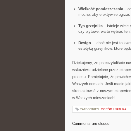
Wielkość⁤ pomieszczenia
– od
mocne, aby efektywnie ogrzać ⁢
Typ⁤ grzejnika
– istnieje wiele
czy płytowe, warto wybrać ten
Design
⁢ – choć nie jest to kw
estetyką grzejników, które bę
Dziękujemy, ‌że przeczytaliście na
wskazówki‌ udzielone przez eksp
procesu. Pamiętajcie, że ​prawidłow
Waszych domach. Jeśli macie jakiek
skontaktować z naszym ekspertem.
w Waszych mieszaniach!
CATEGORIES:
OGRÓD I NATURA
Comments are closed.