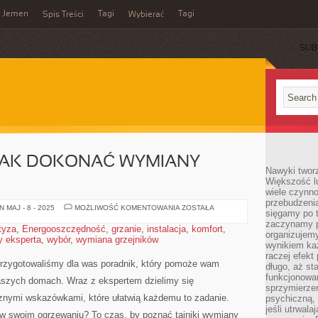
Jemen
Tagi
Tagi
Spis Treści
Wybierać
SUB
 JAK DOKONAĆ WYMIANY
Nawyki tworz
Większość lu
wiele czynno
przebudzenia
EKSPERT
 MAJ - 8 - 2025
MOŻLIWOŚĆ KOMENTOWANIA
ZOSTAŁA
sięgamy po t
RADZI:
JAK
zaczynamy p
tyza
,
Energooszczędność
,
grzanie
,
instalacja
,
komfort
,
DOKONAĆ
organizujemy
y eksperta
,
wybór
,
wymiana grzejników
WYMIANY
wynikiem ka
GRZEJNIKÓW
raczej efekt
 przygotowaliśmy dla was poradnik, który pomoże wam
długo, aż st
funkcjonowa
aszych domach. Wraz z ekspertem dzielimy się
sprzymierze
znymi wskazówkami, które ułatwią każdemu to zadanie.
psychiczną, 
jeśli utrwala
ę w​ swoim ogrzewaniu? To czas, by poznać tajniki wymiany