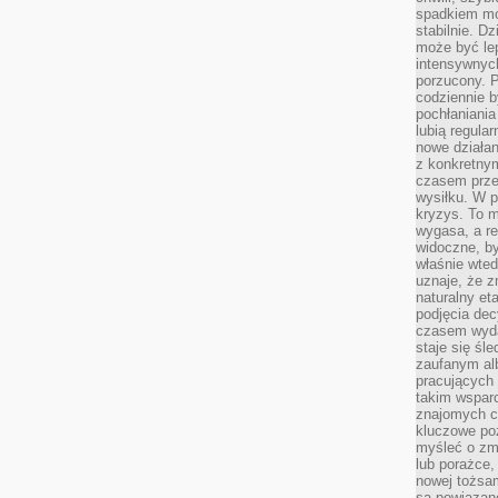
spadkiem mot
stabilnie. D
może być le
intensywnych
porzucony. P
codziennie b
pochłaniania
lubią regula
nowe działan
z konkretny
czasem prze
wysiłku. W p
kryzys. To 
wygasa, a re
widoczne, b
właśnie wte
uznaje, że z
naturalny et
podjęcia decy
czasem wyda
staje się śl
zaufanym alb
pracujących
takim wspar
znajomych 
kluczowe poz
myśleć o zm
lub porażce,
nowej tożsa
są powiązan