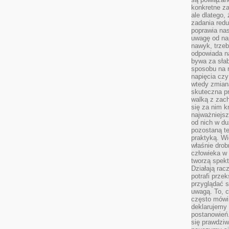
konkretne za
ale dlatego,
zadania redu
poprawia nas
uwagę od nap
nawyk, trzeb
odpowiada n
bywa za słab
sposobu na r
napięcia cz
wtedy zmian
skuteczna pr
walką z zac
się za nim k
najważniejsz
od nich w du
pozostaną te
praktyką. Wi
właśnie drob
człowieka w
tworzą spekt
Działają rac
potrafi przek
przyglądać s
uwagą. To, c
często mówi 
deklarujemy
postanowień.
się prawdziw