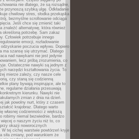
chowania nie dlatego, że są rozsądne,
 że przynoszą szybką ulgę. Odkładanie
kuje chwilowy stres, słodka przekąska
trój, bezmyślne scrollowanie odciąga
ięcia. Jeśli chce się zmienić taki
a znaleźć alternatywę, która również
a określoną potrzebę. Sam zakaz
y. Człowiek potrzebuje innego
egulowanie emocji, rozładowanie
y odzyskanie poczucia wpływu. Dopiero
a ma szansę się utrzymać. Dlatego
aca nad nawykami nie jest jedynie
howaniem, lecz próbą zrozumienia, co
ryje. Ostatecznie nawyki są jednym z
ych narzędzi kształtowania życia. To
żej mierze zależy, czy nasze cele
orią, czy staną się codzienną
elkie plany bywają inspirujące, ale to
ne, regularne działania przesuwają
 konkretnym kierunku. Nawyki nie
akularnych zmian z dnia na dzień.
zej jak powolny nurt, który z czasem
ształcić krajobraz. Dlatego warto
ię własnej codzienności z większą
o robimy niemal bezwiednie, bardzo
więcej o naszym życiu niż to, co
 przy okazji noworocznych
 W tej cichej warstwie powtórzeń kryje
a siła zmiany, pod warunkiem że