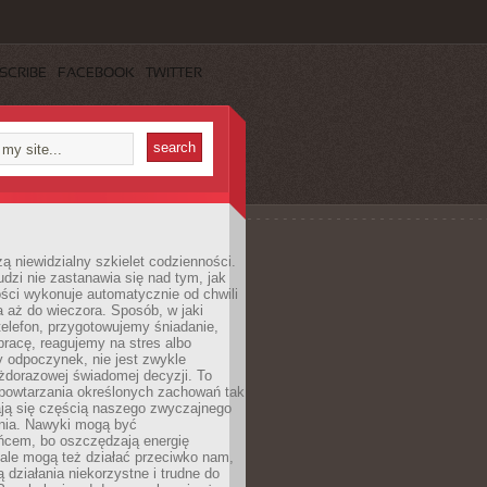
SCRIBE
FACEBOOK
TWITTER
ą niewidzialny szkielet codzienności.
dzi nie zastanawia się nad tym, jak
ści wykonuje automatycznie od chwili
 aż do wieczora. Sposób, w jaki
elefon, przygotowujemy śniadanie,
racę, reagujemy na stres albo
 odpoczynek, nie jest zwykle
żdorazowej świadomej decyzji. To
 powtarzania określonych zachowań tak
ają się częścią naszego zwyczajnego
nia. Nawyki mogą być
ńcem, bo oszczędzają energię
ale mogą też działać przeciwko nam,
ją działania niekorzystne i trudne do