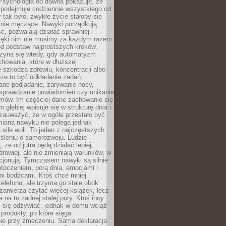
 Psychologia od dawna pokazuje, że
 podejmuje codziennie wszystkiego od
tak było, zwykłe życie stałoby się
lnie męczące. Nawyki porządkują
ć, pozwalają działać sprawniej i
zięki nim nie musimy za każdym razem
od podstaw najprostszych kroków.
zyna się wtedy, gdy automatyzm
howania, które w dłuższej
 szkodzą zdrowiu, koncentracji albo
że to być odkładanie zadań,
ane podjadanie, zarywanie nocy,
sprawdzanie powiadomień czy unikanie
zmów. Im częściej dane zachowanie się
 głębiej wpisuje się w strukturę dnia i
 zauważyć, że w ogóle przestało być
iana nawyku nie polega jednak
 sile woli. To jeden z najczęstszych
śleniu o samorozwoju. Ludzie
 że od jutra będą działać lepiej,
zdrowiej, ale nie zmieniają warunków, w
cjonują. Tymczasem nawyki są silnie
toczeniem, porą dnia, emocjami i
mi bodźcami. Ktoś chce mniej
telefonu, ale trzyma go stale obok
 zamierza czytać więcej książek, lecz
 na to żadnej stałej pory. Ktoś inny
ej się odżywiać, jednak w domu wciąż
produkty, po które sięga
ie przy zmęczeniu. Sama deklaracja