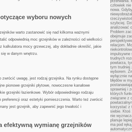
przerwania.
człowiek nie
nowa. Gdyby 
niewyobraża
dotyczące wyboru nowych
rzeczywistoś
szybciej. D
analizować 
Problem zac
jników warto ​zastanowić się nad kilkoma ‌ważnymi
obejmuje zac
alić odpowiednią moc grzejników w ⁢zależności od wielkości⁣
perspektywie
relacjom. Mo
kalkulatora‍ mocy‌ grzewczej, aby dokładnie określić, jakie
niekontrolow
y się w danym​ wnętrzu.
impulsywne 
trudnych ro
powtarza, tym
tym trudniej
wyborem. Zm
wyłącznie na
 zwrócić uwagę, jest ⁢rodzaj grzejnika. ⁤Na rynku⁤ dostępne
błędów w my
postanawiają,
yjne pionowe grzejniki płytowe, nowoczesne kanałowe
sprawniej i 
ckie grzejniki łazienkowe. Wybór odpowiedniego rodzaju
których funk
związane z o
h preferencji oraz estetyki pomieszczenia. Warto też zwrócić
powtarzalny
nany jest grzejnik, aby zapewnić jego trwałość i
korzystać z 
siebie. Ktoś
nie wyznacza
planuje lepi
na efektywną wymianę grzejników
ma pod ręką 
automatyczn