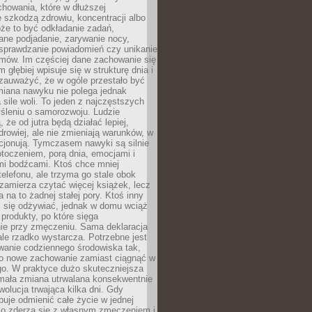
howania, które w dłuższej
 szkodzą zdrowiu, koncentracji albo
że to być odkładanie zadań,
ane podjadanie, zarywanie nocy,
sprawdzanie powiadomień czy unikanie
zmów. Im częściej dane zachowanie się
 głębiej wpisuje się w strukturę dnia i
 zauważyć, że w ogóle przestało być
iana nawyku nie polega jednak
 sile woli. To jeden z najczęstszych
śleniu o samorozwoju. Ludzie
 że od jutra będą działać lepiej,
zdrowiej, ale nie zmieniają warunków, w
cjonują. Tymczasem nawyki są silnie
toczeniem, porą dnia, emocjami i
mi bodźcami. Ktoś chce mniej
telefonu, ale trzyma go stale obok
 zamierza czytać więcej książek, lecz
 na to żadnej stałej pory. Ktoś inny
ej się odżywiać, jednak w domu wciąż
produkty, po które sięga
ie przy zmęczeniu. Sama deklaracja
ale rzadko wystarcza. Potrzebne jest
wanie codziennego środowiska tak,
ło nowe zachowanie zamiast ciągnąć w
go. W praktyce dużo skuteczniejsza
 mała zmiana utrwalana konsekwentnie
ewolucja trwająca kilka dni. Gdy
buje odmienić całe życie w jednej
bko zderza się z własnym zmęczeniem i