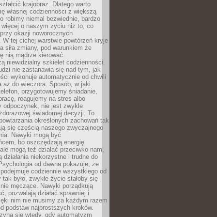
ształcić krajobraz. Dlatego warto
ię własnej codzienności z większą
o robimy niemal bezwiednie, bardzo
więcej o naszym życiu niż to, co
 przy okazji noworocznych
 W tej cichej warstwie powtórzeń kryje
a siła zmiany, pod warunkiem że
ę nią mądrze kierować.
ą niewidzialny szkielet codzienności.
dzi nie zastanawia się nad tym, jak
ści wykonuje automatycznie od chwili
 aż do wieczora. Sposób, w jaki
elefon, przygotowujemy śniadanie,
racę, reagujemy na stres albo
 odpoczynek, nie jest zwykle
żdorazowej świadomej decyzji. To
 powtarzania określonych zachowań tak
ają się częścią naszego zwyczajnego
nia. Nawyki mogą być
ńcem, bo oszczędzają energię
ale mogą też działać przeciwko nam,
ją działania niekorzystne i trudne do
 Psychologia od dawna pokazuje, że
 podejmuje codziennie wszystkiego od
tak było, zwykłe życie stałoby się
lnie męczące. Nawyki porządkują
ć, pozwalają działać sprawniej i
zięki nim nie musimy za każdym razem
od podstaw najprostszych kroków.
zyna się wtedy, gdy automatyzm