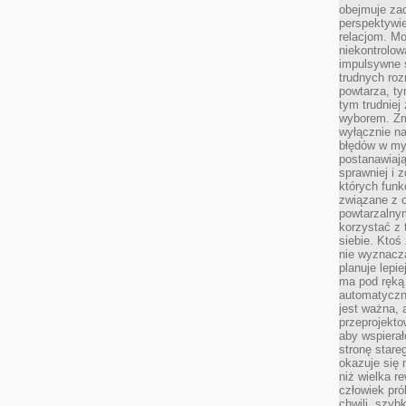
obejmuje zac
perspektywie
relacjom. Mo
niekontrolow
impulsywne 
trudnych ro
powtarza, tym
tym trudniej
wyborem. Zm
wyłącznie na
błędów w my
postanawiają,
sprawniej i 
których funk
związane z o
powtarzalny
korzystać z 
siebie. Ktoś
nie wyznacza
planuje lepi
ma pod ręką 
automatyczn
jest ważna, 
przeprojekto
aby wspiera
stronę stare
okazuje się
niż wielka r
człowiek pró
chwili, szy