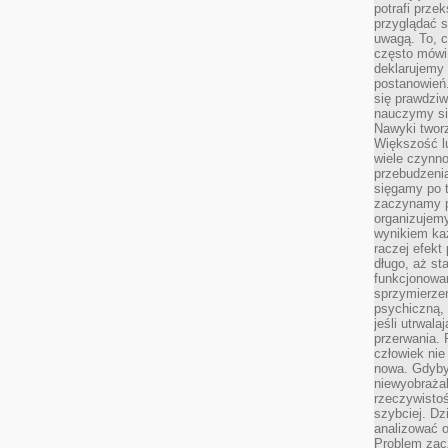
potrafi przek
przyglądać s
uwagą. To, c
często mówi 
deklarujemy
postanowień.
się prawdziw
nauczymy si
Nawyki tworz
Większość lu
wiele czynno
przebudzenia
sięgamy po t
zaczynamy p
organizujemy
wynikiem ka
raczej efekt
długo, aż st
funkcjonowa
sprzymierze
psychiczną, 
jeśli utrwala
przerwania.
człowiek nie
nowa. Gdyby 
niewyobraża
rzeczywistoś
szybciej. D
analizować 
Problem zac