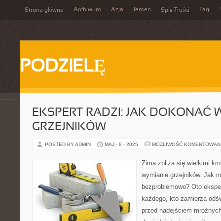
Archiwum
Azja
Jemen
Tagi
Strona główna
Spis Treści
PODZIELĘ
EKSPERT RADZI: JAK DOKONAĆ
GRZEJNIKÓW
POSTED BY ADMIN
MAJ - 8 - 2025
MOŻLIWOŚĆ KOMENTOWAN
Zima zbliża się wielkimi k
wymianie grzejników. Jak m
bezproblemowo? Oto ekspe
każdego, kto zamierza odś
przed nadejściem mroźnych 