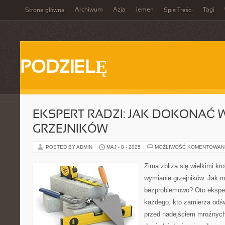
Archiwum
Azja
Jemen
Tagi
Strona główna
Spis Treści
PODZIELĘ
EKSPERT RADZI: JAK DOKONAĆ
GRZEJNIKÓW
POSTED BY ADMIN
MAJ - 8 - 2025
MOŻLIWOŚĆ KOMENTOWAN
Zima zbliża się wielkimi k
wymianie grzejników. Jak m
bezproblemowo? Oto ekspe
każdego, kto zamierza odś
przed nadejściem mroźnych 