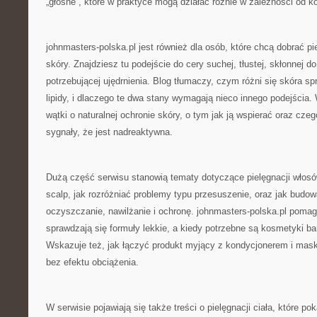
„głośne”, które w praktyce mogą działać różnie w zależności od ko
johnmasters-polska.pl jest również dla osób, które chcą dobrać pi
skóry. Znajdziesz tu podejście do cery suchej, tłustej, skłonnej d
potrzebującej ujędrnienia. Blog tłumaczy, czym różni się skóra sp
lipidy, i dlaczego te dwa stany wymagają nieco innego podejścia. 
wątki o naturalnej ochronie skóry, o tym jak ją wspierać oraz cze
sygnały, że jest nadreaktywna.
Dużą część serwisu stanowią tematy dotyczące pielęgnacji włosów
scalp, jak rozróżniać problemy typu przesuszenie, oraz jak budo
oczyszczanie, nawilżanie i ochronę. johnmasters-polska.pl pomag
sprawdzają się formuły lekkie, a kiedy potrzebne są kosmetyki ba
Wskazuje też, jak łączyć produkt myjący z kondycjonerem i mask
bez efektu obciążenia.
W serwisie pojawiają się także treści o pielęgnacji ciała, które po