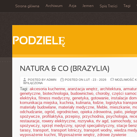
Archiwum
Azja
Jemen
Tagi
Strona główna
Spis Treści
PODZIELĘ
NATURA & CO (BRAZYLIA)
POSTED BY ADMIN
POSTED ON LUT - 23 - 2026
MOŻLIWOŚĆ 
WYŁĄCZONA
Tagi:
akcesoria kuchenne
,
aranżacja wnętrz
,
architektura
,
armatur
genetyczne
,
biotechnologia
,
budownictwo
,
choroby
,
części samo
elektryka
,
fitness medyczny
,
genetyka
,
gotowanie
,
instalacje do
komunikacja miejska
,
kuchnia
,
kulinaria
,
łodzie
,
logistyka transpo
materiały budowlane
,
materiały medyczne
,
Meble
,
mieszkanie
,
mo
odchudzanie
,
ogród
,
ogrodnictwo
,
opieka zdrowotna
,
patio
,
pielęgn
spożywcze
,
profilaktyka
,
przepisy
,
przychodnia
,
psychologia
,
rece
restauracje
,
rowery elektryczne
,
rozrywka
,
rtv agd
,
samochody
,
s
spożywczy
,
sprzęt medyczny
,
sprzęt specjalistyczny
,
stacje ben
tarasy
,
transport
,
transport lotniczy
,
transport wodny
,
wiedza med
wyposażenie kuchni
,
Wyposażenie wnętrz
,
zdrowe żywienie