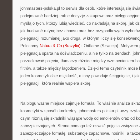
johnmasters-polska.pl to serwis dla osób, które interesują się św
podejmować bardziej trafne decyzje zakupowe oraz pielęgnacyjne
myślą o tych, którzy lubią wiedzieć, co nakładają na skórę, jak dz
jak budować rutynę bez chaosu oraz bez przypadkowych wyborów.
pielęgnacji rozumianej jako droga, w którym liczy się konsekwenc
Polecamy
Natura & Co (Brazylia)
i Oriflame (Szwecja). Motywem 
pielęgnacja oparta na doświadczeniu, a nie tylko na trendach. jo
porządkować pojęcia, tłumaczy różnice między wzmacnianiem ba
filtrów, a także między łagodzeniem. Dzięki temu czytelnik może 
jeden kosmetyk daje miękkość, a inny powoduje ściągnięcie, i jak
pielęgnacji, która realnie wspiera skórę.
Na blogu ważne miejsce zajmuje formuła. To właśnie analiza skł
kosmetyki w sposób konkretny. johnmasters-polska.pl uczy czytan
czym różnią się składniki wiążące wodę od emolientów oraz od 
zabezpieczających. Strona pomaga też oswoić pojęcia związane 
zabezpieczające formułę, substancje zapachowe, nośniki, a także