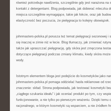
również potrzebuje nawilżenia, szczególnie gdy jest narażona na 
kontakt z detergentami. Blog podpowiada, jak dobierać mleczka do
miejsca szczególnie wymagające, takie jak łokcie, oraz jak budow
elastyczność bez poczucia, że pielęgnacja to kolejny obowiązek.
johnmasters-polska.pl porusza też temat pielęgnacji sezonowej i 
się inaczej w zimie niż w lecie. Blog tłumaczy, jak zmieniać rutyn
także jak upraszczać pielęgnację, gdy skóra jest zmęczona testa
dotyczące pielęgnacji podczas zmiany klimatu, kiedy skóra może
wody.
Istotnym elementem bloga jest podejście do kosmetyków jako narz
johnmasters-polska.pl pomaga oddzielać hasła reklamowe od rzecz
znaczenie: skład. Strona podpowiada, jak testować kosmetyki be
„ciągłego szukania ideału” i jak oceniać produkt po tym, czy wspi
funkcjonowanie, a nie tylko po pierwszym wrażeniu. Dzięki temu c
racjonalnego, w którym kosmetyki są wsparciem, a nie źródłem fru