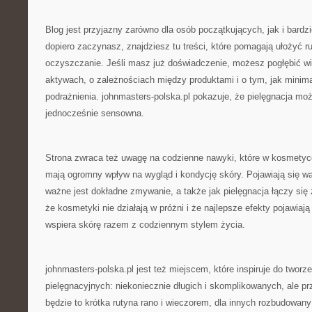
Blog jest przyjazny zarówno dla osób początkujących, jak i bard
dopiero zaczynasz, znajdziesz tu treści, które pomagają ułożyć r
oczyszczanie. Jeśli masz już doświadczenie, możesz pogłębić wi
aktywach, o zależnościach między produktami i o tym, jak minim
podrażnienia. johnmasters-polska.pl pokazuje, że pielęgnacja mo
jednocześnie sensowna.
Strona zwraca też uwagę na codzienne nawyki, które w kosmetyc
mają ogromny wpływ na wygląd i kondycję skóry. Pojawiają się wątk
ważne jest dokładne zmywanie, a także jak pielęgnacja łączy się
że kosmetyki nie działają w próżni i że najlepsze efekty pojawiają
wspiera skórę razem z codziennym stylem życia.
johnmasters-polska.pl jest też miejscem, które inspiruje do tworz
pielęgnacyjnych: niekoniecznie długich i skomplikowanych, ale p
będzie to krótka rutyna rano i wieczorem, dla innych rozbudowany 