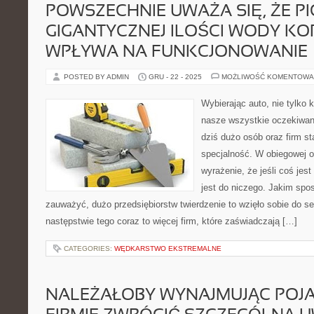
POWSZECHNIE UWAŻA SIĘ, ŻE PI
GIGANTYCZNEJ ILOŚCI WODY KO
WPŁYWA NA FUNKCJONOWANIE
POSTED BY ADMIN
GRU - 22 - 2025
MOŻLIWOŚĆ KOMENTOWA
Wybierając auto, nie tylko 
nasze wszystkie oczekiwani
dziś dużo osób oraz firm s
specjalność. W obiegowej op
wyrażenie, że jeśli coś jes
jest do niczego. Jakim spo
zauważyć, dużo przedsiębiorstw twierdzenie to wzięło sobie do s
następstwie tego coraz to więcej firm, które zaświadczają […]
CATEGORIES:
WĘDKARSTWO EKSTREMALNE
NALEŻAŁOBY WYNAJMUJĄC POJA