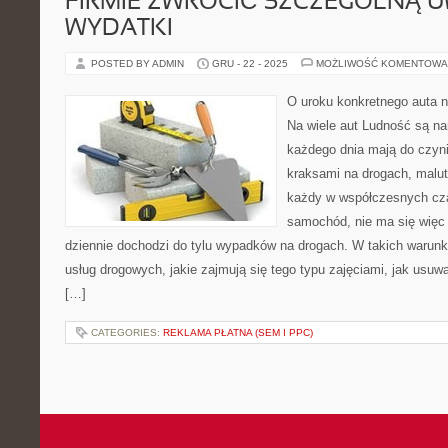
FIRMIE ZWRÓCIĆ SZCZEGÓLNĄ 
WYDATKI
POSTED BY ADMIN
GRU - 22 - 2025
MOŻLIWOŚĆ KOMENTOWA
O uroku konkretnego auta n
Na wiele aut Ludność są na
każdego dnia mają do czyni
kraksami na drogach, malu
każdy w współczesnych cz
samochód, nie ma się więc
dziennie dochodzi do tylu wypadków na drogach. W takich warun
usług drogowych, jakie zajmują się tego typu zajęciami, jak us
[…]
CATEGORIES:
REKLAMA PŁATNA (SEM I PPC)