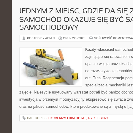
JEDNYM Z MIEJSC, GDZIE DA SIĘ
SAMOCHÓD OKAZUJE SIĘ BYĆ S
SAMOCHODOWY
POSTED BY ADMIN
GRU - 22 - 2025
MOŻLIWOŚĆ KOMENTOWA
Każdy właściciel samochodu
zajmujące się ratowaniem s
uparcie wojują oraz układa
na rozwiązywanie kłopotów
aut. Tutaj Regeneracja po
specjalizacja mechaniki jes
zajęcie. Należycie usytuowany warsztat potrafi być bardzo doch
inwestycja w przemysł motoryzacyjny ekspresowo się zwraca zwa
oraz na jakość samochodów, które produkowane są z myślą o […
CATEGORIES:
EKUMENIZM I DIALOG MIĘDZYRELIGIJNY