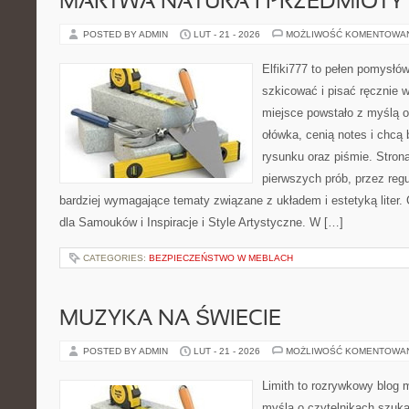
MARTWA NATURA I PRZEDMIOTY
POSTED BY ADMIN
LUT - 21 - 2026
MOŻLIWOŚĆ KOMENTOWA
Elfiki777 to pełen pomysłów
szkicować i pisać ręcznie 
miejsce powstało z myślą o
ołówka, cenią notes i chcą
rysunku oraz piśmie. Stron
pierwszych prób, przez regu
bardziej wymagające tematy związane z układem i estetyką liter.
dla Samouków i Inspiracje i Style Artystyczne. W […]
CATEGORIES:
BEZPIECZEŃSTWO W MEBLACH
MUZYKA NA ŚWIECIE
POSTED BY ADMIN
LUT - 21 - 2026
MOŻLIWOŚĆ KOMENTOWA
Limith to rozrywkowy blog 
myślą o czytelnikach szuk