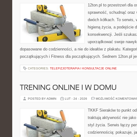
12ton.pl to przestrzeń dla 
sprawność, schudnąć oraz w
dwóch kółkach. To serwis, w
higieną życia, a podejście 
konsekwencji. Jeśli szukas
uporządkować swoje nawyki, 
dopasowane do codzienności, a nie do ideałów z plakatu. Kategori
początkujących i Fitness dla początkujących. Sednem 12ton.pl je
CATEGORIES:
TELEFIZJOTERAPIA I KONSULTACJE ONLINE
TRENING ONLINE I W DOMU
POSTED BY ADMIN
LUT - 24 - 2026
MOŻLIWOŚĆ KOMENTOWA
TKKF Sieraków to punkt odn
traktują aktywność nie jako
styl życia. Serwis łączy p
codziennością: pokazuje, j