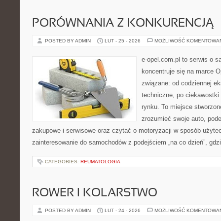
PORÓWNANIA Z KONKURENCJĄ
POSTED BY ADMIN
LUT - 25 - 2026
MOŻLIWOŚĆ KOMENTOWA
e-opel.com.pl to serwis o 
koncentruje się na marce Op
związane: od codziennej eks
techniczne, po ciekawostki
rynku. To miejsce stworzone
zrozumieć swoje auto, pode
zakupowe i serwisowe oraz czytać o motoryzacji w sposób użytec
zainteresowanie do samochodów z podejściem „na co dzień”, gdzie 
CATEGORIES:
REUMATOLOGIA
ROWER I KOLARSTWO
POSTED BY ADMIN
LUT - 24 - 2026
MOŻLIWOŚĆ KOMENTOWA