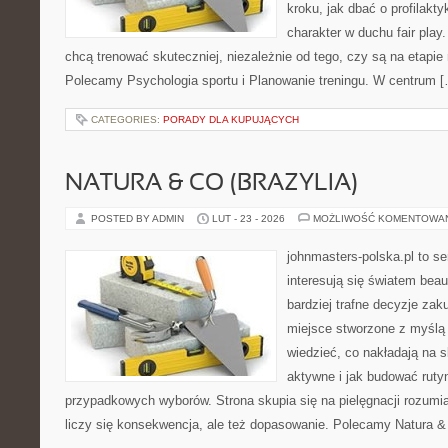
kroku, jak dbać o profilakty
charakter w duchu fair play.
chcą trenować skuteczniej, niezależnie od tego, czy są na etapie 
Polecamy Psychologia sportu i Planowanie treningu. W centrum 
CATEGORIES:
PORADY DLA KUPUJĄCYCH
NATURA & CO (BRAZYLIA)
POSTED BY ADMIN
LUT - 23 - 2026
MOŻLIWOŚĆ KOMENTOWA
johnmasters-polska.pl to se
interesują się światem bea
bardziej trafne decyzje zak
miejsce stworzone z myślą o
wiedzieć, co nakładają na s
aktywne i jak budować ruty
przypadkowych wyborów. Strona skupia się na pielęgnacji rozumia
liczy się konsekwencja, ale też dopasowanie. Polecamy Natura & 