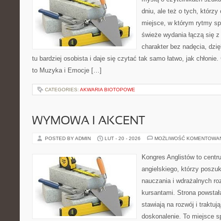
dniu, ale też o tych, którz
miejsce, w którym rytmy sp
świeże wydania łączą się z
charakter bez nadęcia, dzi
tu bardziej osobista i daje się czytać tak samo łatwo, jak chłonie
to Muzyka i Emocje […]
CATEGORIES:
AKWARIA BIOTOPOWE
WYMOWA I AKCENT
POSTED BY ADMIN
LUT - 20 - 2026
MOŻLIWOŚĆ KOMENTOWA
Kongres Anglistów to centr
angielskiego, którzy posz
nauczania i wdrażalnych ro
kursantami. Strona powstał
stawiają na rozwój i traktuj
doskonalenie. To miejsce spo