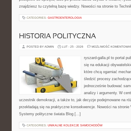
znajdziesz tu czytelną bazę wiedzy. Nowości na stronie to Techni
CATEGORIES:
GASTROENTEROLOGIA
HISTORIA POLITYCZNA
POSTED BY ADMIN
LUT - 25 - 2026
MOŻLIWOŚĆ KOMENTOWA
ryszard-galla.pl to portal p
się na edukacji obywatelski
które chcą ogarniać mecha
śledzić procesy zachodzące
jednocześnie budować samo
analizy i argumenty. W cen
uczestnik demokracji, a także to, jak decyzje podejmowane na r
przekładają się na praktyczne konsekwencje. Nowości na stronie
Systemy polityczne świata Blog […]
CATEGORIES:
UNIKALNE KOLEKCJE SAMOCHODÓW