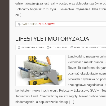
gdzie najważniejsza jest realny postęp oraz dobrostan zarówno uc
Polecamy Angielski z muzyki i Słownictwo i wyrażenia. Idea stron
że […]
CATEGORIES:
ŻEGLARSTWO
LIFESTYLE I MOTORYZACJA
POSTED BY ADMIN
LUT - 19 - 2026
MOŻLIWOŚĆ KOMENTOWA
Landworld to magazyn onli
kierowcach marek brandu J
Rover. To platforma dla tyc
ogarniać eksploatację wozu
prowadzi czytelnika od pod
szczegółowe zagadnienia, ł
kontekstem rynku i technologii. Polecamy Luksusowe SUV-y i Tes
Jaguarów i Land Roverów liczą się szczegóły. Nawet drobne ozna
niedomaganie, a odpuszczenie obsługi […]