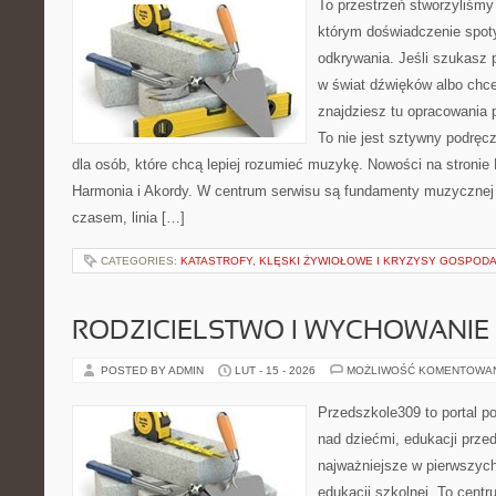
To przestrzeń stworzyliśmy
którym doświadczenie spoty
odkrywania. Jeśli szukasz
w świat dźwięków albo chc
znajdziesz tu opracowania 
To nie jest sztywny podręc
dla osób, które chcą lepiej rozumieć muzykę. Nowości na stronie
Harmonia i Akordy. W centrum serwisu są fundamenty muzycznej 
czasem, linia […]
CATEGORIES:
KATASTROFY, KLĘSKI ŻYWIOŁOWE I KRYZYSY GOSPOD
RODZICIELSTWO I WYCHOWANIE
POSTED BY ADMIN
LUT - 15 - 2026
MOŻLIWOŚĆ KOMENTOWA
Przedszkole309 to portal 
nad dziećmi, edukacji prze
najważniejsze w pierwszych
edukacji szkolnej. To cent