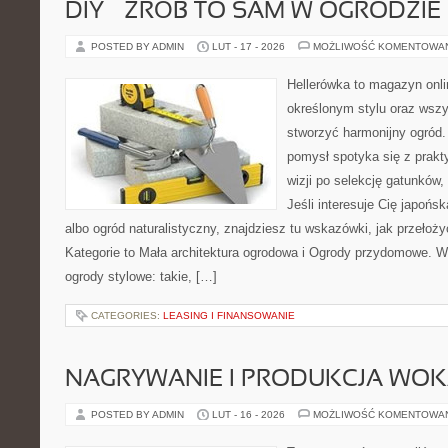
DIY – ZRÓB TO SAM W OGRODZIE
POSTED BY ADMIN
LUT - 17 - 2026
MOŻLIWOŚĆ KOMENTOWA
Hellerówka to magazyn onl
określonym stylu oraz wsz
stworzyć harmonijny ogród.
pomysł spotyka się z prakt
wizji po selekcję gatunków
Jeśli interesuje Cię japońs
albo ogród naturalistyczny, znajdziesz tu wskazówki, jak przełoż
Kategorie to Mała architektura ogrodowa i Ogrody przydomowe. W
ogrody stylowe: takie, […]
CATEGORIES:
LEASING I FINANSOWANIE
NAGRYWANIE I PRODUKCJA WO
POSTED BY ADMIN
LUT - 16 - 2026
MOŻLIWOŚĆ KOMENTOWA