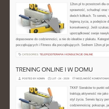
12ton.pl to przestrzeń dla 
sprawność, schudnąć oraz w
dwóch kółkach. To serwis, w
higieną życia, a podejście 
konsekwencji. Jeśli szukas
uporządkować swoje nawyki, 
dopasowane do codzienności, a nie do ideałów z plakatu. Kategori
początkujących i Fitness dla początkujących. Sednem 12ton.pl je
CATEGORIES:
TELEFIZJOTERAPIA I KONSULTACJE ONLINE
TRENING ONLINE I W DOMU
POSTED BY ADMIN
LUT - 24 - 2026
MOŻLIWOŚĆ KOMENTOWA
TKKF Sieraków to punkt odn
traktują aktywność nie jako
styl życia. Serwis łączy p
codziennością: pokazuje, j