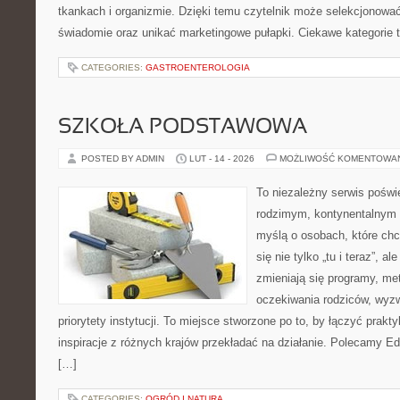
tkankach i organizmie. Dzięki temu czytelnik może selekcjonować
świadomie oraz unikać marketingowe pułapki. Ciekawe kategorie t
CATEGORIES:
GASTROENTEROLOGIA
SZKOŁA PODSTAWOWA
POSTED BY ADMIN
LUT - 14 - 2026
MOŻLIWOŚĆ KOMENTOWA
To niezależny serwis poświ
rodzimym, kontynentalnym 
myślą o osobach, które chc
się nie tylko „tu i teraz”, a
zmieniają się programy, me
oczekiwania rodziców, wyz
priorytety instytucji. To miejsce stworzone po to, by łączyć prakty
inspiracje z różnych krajów przekładać na działanie. Polecamy E
[…]
CATEGORIES:
OGRÓD I NATURA