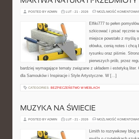
MARTWA NATURA I PRZEDMIOTY
POSTED BY ADMIN
LUT - 21 - 2026
MOŻLIWOŚĆ KOMENTOWA
Elfiki777 to pełen pomysłów
szkicować i pisać ręcznie 
miejsce powstało z myślą o
ołówka, cenią notes i chcą
rysunku oraz piśmie. Stron
pierwszych prób, przez regu
bardziej wymagające tematy związane z układem i estetyką liter.
dla Samouków i Inspiracje i Style Artystyczne. W […]
CATEGORIES:
BEZPIECZEŃSTWO W MEBLACH
MUZYKA NA ŚWIECIE
POSTED BY ADMIN
LUT - 21 - 2026
MOŻLIWOŚĆ KOMENTOWA
Limith to rozrywkowy blog 
myślą o czytelnikach szuk