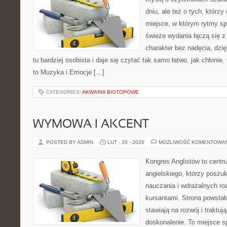
dniu, ale też o tych, którz
miejsce, w którym rytmy sp
świeże wydania łączą się z
charakter bez nadęcia, dzi
tu bardziej osobista i daje się czytać tak samo łatwo, jak chłonie
to Muzyka i Emocje […]
CATEGORIES:
AKWARIA BIOTOPOWE
WYMOWA I AKCENT
POSTED BY ADMIN
LUT - 20 - 2026
MOŻLIWOŚĆ KOMENTOWA
Kongres Anglistów to centr
angielskiego, którzy posz
nauczania i wdrażalnych ro
kursantami. Strona powstał
stawiają na rozwój i traktuj
doskonalenie. To miejsce spo