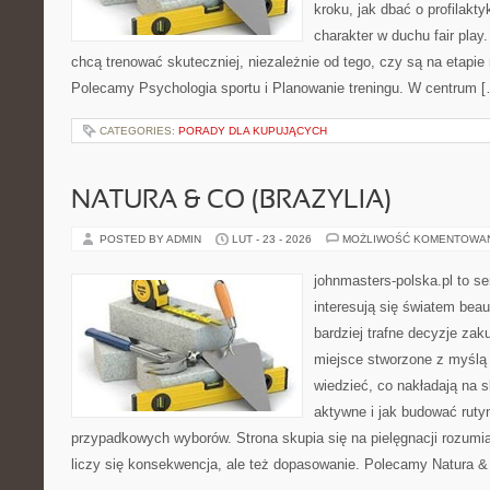
kroku, jak dbać o profilakty
charakter w duchu fair play.
chcą trenować skuteczniej, niezależnie od tego, czy są na etapie 
Polecamy Psychologia sportu i Planowanie treningu. W centrum 
CATEGORIES:
PORADY DLA KUPUJĄCYCH
NATURA & CO (BRAZYLIA)
POSTED BY ADMIN
LUT - 23 - 2026
MOŻLIWOŚĆ KOMENTOWA
johnmasters-polska.pl to se
interesują się światem bea
bardziej trafne decyzje zak
miejsce stworzone z myślą o
wiedzieć, co nakładają na s
aktywne i jak budować ruty
przypadkowych wyborów. Strona skupia się na pielęgnacji rozumia
liczy się konsekwencja, ale też dopasowanie. Polecamy Natura & 