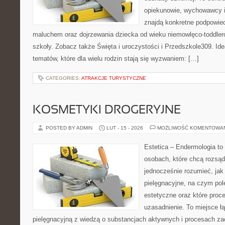
opiekunowie, wychowawcy i
znajdą konkretne podpowied
maluchem oraz dojrzewania dziecka od wieku niemowlęco-toddler
szkoły. Zobacz także Święta i uroczystości i Przedszkole309. Ide
tematów, które dla wielu rodzin stają się wyzwaniem: […]
CATEGORIES:
ATRAKCJE TURYSTYCZNE
KOSMETYKI DROGERYJNE
POSTED BY ADMIN
LUT - 15 - 2026
MOŻLIWOŚĆ KOMENTOWA
Estetica – Endermologia to
osobach, które chcą rozsąd
jednocześnie rozumieć, jak 
pielęgnacyjne, na czym po
estetyczne oraz które proc
uzasadnienie. To miejsce ł
pielęgnacyjną z wiedzą o substancjach aktywnych i procesach z