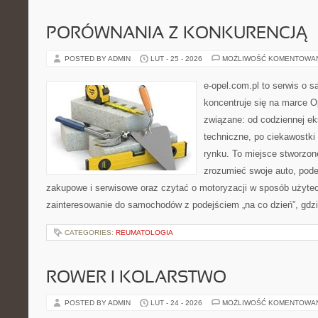
PORÓWNANIA Z KONKURENCJĄ
POSTED BY ADMIN
LUT - 25 - 2026
MOŻLIWOŚĆ KOMENTOWA
e-opel.com.pl to serwis o 
koncentruje się na marce Op
związane: od codziennej eks
techniczne, po ciekawostki
rynku. To miejsce stworzone
zrozumieć swoje auto, pode
zakupowe i serwisowe oraz czytać o motoryzacji w sposób użytec
zainteresowanie do samochodów z podejściem „na co dzień”, gdzie 
CATEGORIES:
REUMATOLOGIA
ROWER I KOLARSTWO
POSTED BY ADMIN
LUT - 24 - 2026
MOŻLIWOŚĆ KOMENTOWA