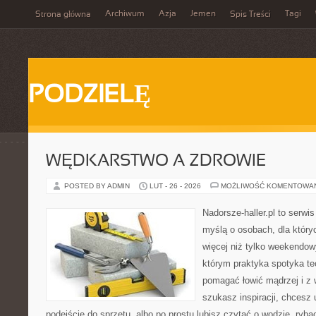
Archiwum
Azja
Jemen
Tagi
Strona główna
Spis Treści
PODZIELĘ
WĘDKARSTWO A ZDROWIE
POSTED BY ADMIN
LUT - 26 - 2026
MOŻLIWOŚĆ KOMENTOWA
Nadorsze-haller.pl to serwi
myślą o osobach, dla który
więcej niż tylko weekendo
którym praktyka spotyka te
pomagać łowić mądrzej i z 
szukasz inspiracji, chcesz
podejście do sprzętu, albo po prostu lubisz czytać o wodzie, ryba