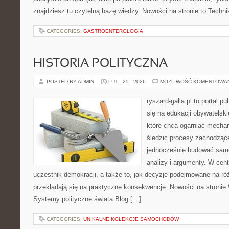
znajdziesz tu czytelną bazę wiedzy. Nowości na stronie to Techni
CATEGORIES:
GASTROENTEROLOGIA
HISTORIA POLITYCZNA
POSTED BY ADMIN
LUT - 25 - 2026
MOŻLIWOŚĆ KOMENTOWA
ryszard-galla.pl to portal p
się na edukacji obywatelski
które chcą ogarniać mecha
śledzić procesy zachodzące
jednocześnie budować samo
analizy i argumenty. W cen
uczestnik demokracji, a także to, jak decyzje podejmowane na r
przekładają się na praktyczne konsekwencje. Nowości na stronie
Systemy polityczne świata Blog […]
CATEGORIES:
UNIKALNE KOLEKCJE SAMOCHODÓW