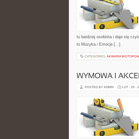
tu bardziej osobista i daje się czy
to Muzyka i Emocje […]
CATEGORIES:
AKWARIA BIOTOPO
WYMOWA I AKCE
POSTED BY ADMIN
LUT - 20 - 