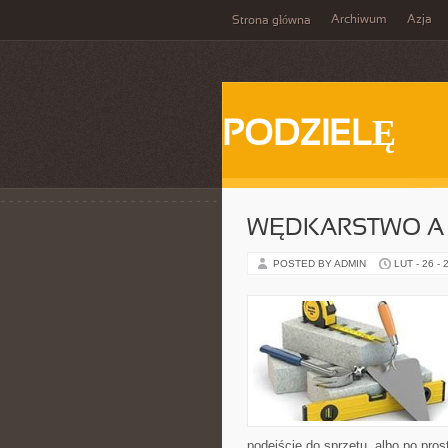
Archiwum
Azja
Strona główna
PODZIELĘ
WĘDKARSTWO A
POSTED BY ADMIN
LUT - 26 - 
podejście do sprzętu, albo po pros