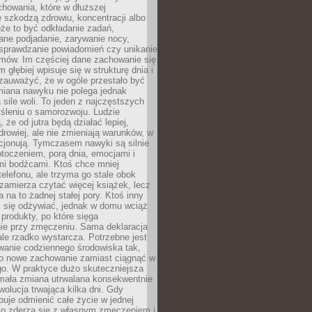
howania, które w dłuższej
 szkodzą zdrowiu, koncentracji albo
że to być odkładanie zadań,
ane podjadanie, zarywanie nocy,
sprawdzanie powiadomień czy unikanie
zmów. Im częściej dane zachowanie się
 głębiej wpisuje się w strukturę dnia i
 zauważyć, że w ogóle przestało być
iana nawyku nie polega jednak
 sile woli. To jeden z najczęstszych
śleniu o samorozwoju. Ludzie
 że od jutra będą działać lepiej,
zdrowiej, ale nie zmieniają warunków, w
cjonują. Tymczasem nawyki są silnie
toczeniem, porą dnia, emocjami i
mi bodźcami. Ktoś chce mniej
telefonu, ale trzyma go stale obok
 zamierza czytać więcej książek, lecz
 na to żadnej stałej pory. Ktoś inny
ej się odżywiać, jednak w domu wciąż
produkty, po które sięga
ie przy zmęczeniu. Sama deklaracja
ale rzadko wystarcza. Potrzebne jest
wanie codziennego środowiska tak,
ło nowe zachowanie zamiast ciągnąć w
go. W praktyce dużo skuteczniejsza
 mała zmiana utrwalana konsekwentnie
ewolucja trwająca kilka dni. Gdy
buje odmienić całe życie w jednej
bko zderza się z własnym zmęczeniem i