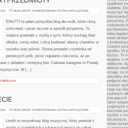
 I PRZEDMIOTY
spadkiem mot
stabilnie. D
MARTWA
2026
MOŻLIWOŚĆ KOMENTOWANIA
ZOSTAŁA WYŁĄCZONA
może być le
NATURA
intensywnych
I
PRZEDMIOTY
porzucony. P
Elfiki777 to pełen pomysłów blog dla osób, które chcą
codziennie b
szkicować i pisać ręcznie w sposób przyjemny. To
pochłaniania
lubią regula
miejsce powstało z myślą o tych, którzy kochają ślad
nowe działan
ołówka, cenią notes i chcą budować własny charakter w
z konkretny
czasem prze
rysunku oraz piśmie. Strona prowadzi czytelnika od
wysiłku. W p
kryzys. To 
pierwszych prób, przez regularne ćwiczenia, aż po
wygasa, a re
ne z układem i estetyką liter. Ciekawe kategorie to Porady
widoczne, b
właśnie wte
 Artystyczne. W […]
uznaje, że z
naturalny et
podjęcia decy
W MEBLACH
czasem wyda
staje się śl
zaufanym alb
pracujących
CIE
takim wspar
znajomych 
MUZYKA
2026
MOŻLIWOŚĆ KOMENTOWANIA
ZOSTAŁA WYŁĄCZONA
kluczowe poz
NA
myśleć o zm
ŚWIECIE
lub porażce,
Limith to rozrywkowy blog muzyczny, który powstał z
nowej tożsa
myślą o czytelnikach szukających emocji po całym
są powiązan