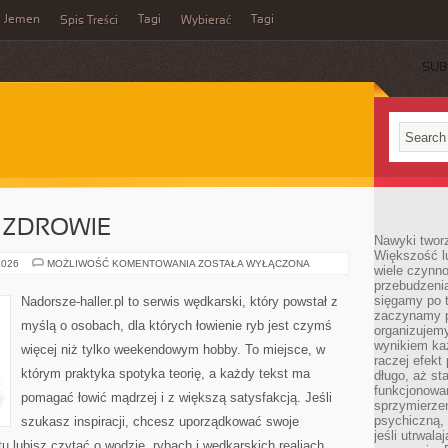
Jemen
Tagi
Tagi
Spis Treści
Wybierać
SUB
 ZDROWIE
Nawyki tworz
Większość lu
WĘDKARSTWO
2026
MOŻLIWOŚĆ KOMENTOWANIA
ZOSTAŁA WYŁĄCZONA
wiele czynno
A
przebudzenia
ZDROWIE
sięgamy po t
Nadorsze-haller.pl to serwis wędkarski, który powstał z
zaczynamy p
myślą o osobach, dla których łowienie ryb jest czymś
organizujemy
wynikiem ka
więcej niż tylko weekendowym hobby. To miejsce, w
raczej efekt
którym praktyka spotyka teorię, a każdy tekst ma
długo, aż st
funkcjonowa
pomagać łowić mądrzej i z większą satysfakcją. Jeśli
sprzymierze
psychiczną, 
szukasz inspiracji, chcesz uporządkować swoje
jeśli utrwala
tu lubisz czytać o wodzie, rybach i wędkarskich realiach,