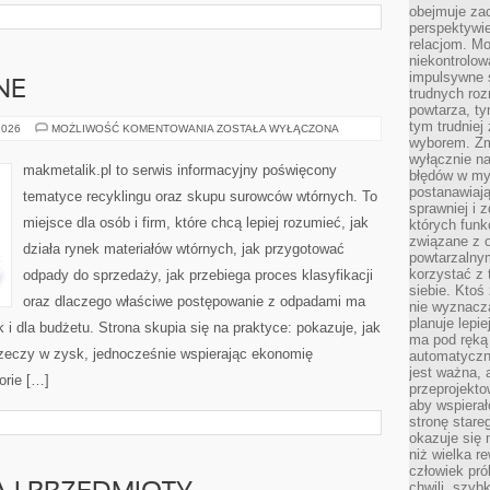
obejmuje zac
perspektywie
relacjom. Mo
niekontrolow
impulsywne 
NE
trudnych ro
powtarza, tym
tym trudniej
SUROWCE
2026
MOŻLIWOŚĆ KOMENTOWANIA
ZOSTAŁA WYŁĄCZONA
WTÓRNE
wyborem. Zm
wyłącznie na
makmetalik.pl to serwis informacyjny poświęcony
błędów w my
postanawiają,
tematyce recyklingu oraz skupu surowców wtórnych. To
sprawniej i 
miejsce dla osób i firm, które chcą lepiej rozumieć, jak
których funk
związane z o
działa rynek materiałów wtórnych, jak przygotować
powtarzalny
korzystać z 
odpady do sprzedaży, jak przebiega proces klasyfikacji
siebie. Ktoś
oraz dlaczego właściwe postępowanie z odpadami ma
nie wyznacza
planuje lepi
k i dla budżetu. Strona skupia się na praktyce: pokazuje, jak
ma pod ręką 
zeczy w zysk, jednocześnie wspierając ekonomię
automatyczn
jest ważna, 
orie […]
przeprojekto
aby wspiera
stronę stare
okazuje się
niż wielka r
człowiek pró
chwili, szy