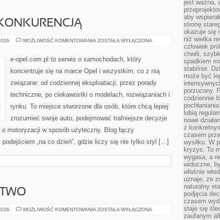
jest ważna, 
przeprojekto
aby wspiera
KONKURENCJĄ
stronę stare
okazuje się
niż wielka r
PORÓWNANIA
2026
MOŻLIWOŚĆ KOMENTOWANIA
ZOSTAŁA WYŁĄCZONA
Z
człowiek pró
KONKURENCJĄ
chwili, szy
e-opel.com.pl to serwis o samochodach, który
spadkiem mot
stabilnie. D
koncentruje się na marce Opel i wszystkim, co z nią
może być le
związane: od codziennej eksploatacji, przez porady
intensywnych
porzucony. P
techniczne, po ciekawostki o modelach, rozwiązaniach i
codziennie b
pochłaniania
rynku. To miejsce stworzone dla osób, które chcą lepiej
lubią regula
zrozumieć swoje auto, podejmować trafniejsze decyzje
nowe działan
z konkretny
 o motoryzacji w sposób użyteczny. Blog łączy
czasem prze
odejściem „na co dzień”, gdzie liczy się nie tylko styl […]
wysiłku. W p
kryzys. To 
wygasa, a re
widoczne, b
właśnie wte
uznaje, że z
naturalny et
STWO
podjęcia decy
czasem wyda
staje się śl
ROWER
2026
MOŻLIWOŚĆ KOMENTOWANIA
ZOSTAŁA WYŁĄCZONA
I
zaufanym alb
KOLARSTWO