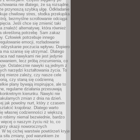
chowania nie dlatego, że są rozsądne,
 że przynoszą szybką ulgę. Odkładanie
kuje chwilowy stres, słodka przekąska
trój, bezmyślne scrollowanie odciąga
ięcia. Jeśli chce się zmienić taki
a znaleźć alternatywę, która również
a określoną potrzebę. Sam zakaz
y. Człowiek potrzebuje innego
egulowanie emocji, rozładowanie
y odzyskanie poczucia wpływu. Dopiero
a ma szansę się utrzymać. Dlatego
aca nad nawykami nie jest jedynie
howaniem, lecz próbą zrozumienia, co
ryje. Ostatecznie nawyki są jednym z
ych narzędzi kształtowania życia. To
żej mierze zależy, czy nasze cele
orią, czy staną się codzienną
elkie plany bywają inspirujące, ale to
ne, regularne działania przesuwają
 konkretnym kierunku. Nawyki nie
akularnych zmian z dnia na dzień.
zej jak powolny nurt, który z czasem
ształcić krajobraz. Dlatego warto
ię własnej codzienności z większą
o robimy niemal bezwiednie, bardzo
więcej o naszym życiu niż to, co
 przy okazji noworocznych
 W tej cichej warstwie powtórzeń kryje
a siła zmiany, pod warunkiem że