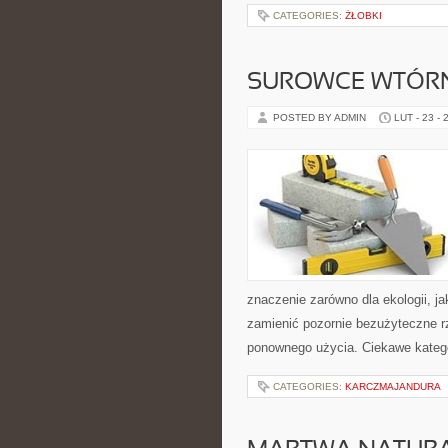
CATEGORIES:
ŻŁOBKI
SUROWCE WTÓR
POSTED BY ADMIN
LUT - 23 - 
znaczenie zarówno dla ekologii, ja
zamienić pozornie bezużyteczne r
ponownego użycia. Ciekawe kateg
CATEGORIES:
KARCZMAJANDURA