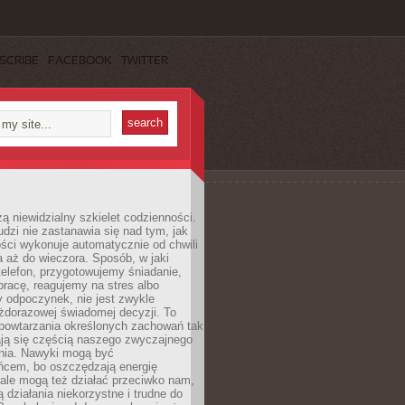
SCRIBE
FACEBOOK
TWITTER
ą niewidzialny szkielet codzienności.
dzi nie zastanawia się nad tym, jak
ści wykonuje automatycznie od chwili
 aż do wieczora. Sposób, w jaki
elefon, przygotowujemy śniadanie,
racę, reagujemy na stres albo
 odpoczynek, nie jest zwykle
żdorazowej świadomej decyzji. To
 powtarzania określonych zachowań tak
ają się częścią naszego zwyczajnego
nia. Nawyki mogą być
ńcem, bo oszczędzają energię
ale mogą też działać przeciwko nam,
ją działania niekorzystne i trudne do