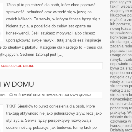
pracujących
12ton.pl to przestrzeń dla osób, które chcą poprawić
takim wspar
znajomych 
sprawność, schudnąć oraz wkręcić się w jazdę na
kluczowe poz
dwóch kółkach. To serwis, w którym fitness łączy się z
myśleć o zm
lub porażce,
higieną życia, a podejście do celów jest oparte na
nowej tożsa
są powiązan
konsekwencji. Jeśli szukasz motywacji albo chcesz
konkretne za
uporządkować swoje nawyki, tutaj znajdziesz inspiracje
ale dlatego,
zadania redu
 do ideałów z plakatu. Kategorie dla każdego to Fitness dla
poprawia nas
ątkujących. Sednem 12ton.pl jest […]
uwagę od nap
nawyk, trzeb
odpowiada n
I KONSULTACJE ONLINE
bywa za słab
sposobu na r
napięcia cz
wtedy zmian
 I W DOMU
skuteczna pr
walką z zac
się za nim k
TRENING
2026
MOŻLIWOŚĆ KOMENTOWANIA
ZOSTAŁA WYŁĄCZONA
ONLINE
najważniejsz
I
od nich w du
W
TKKF Sieraków to punkt odniesienia dla osób, które
pozostaną te
DOMU
praktyką. Wi
traktują aktywność nie jako jednorazowy zryw, lecz jako
właśnie drob
styl życia. Serwis łączy perspektywę rozwojową z
człowieka w
tworzą spekt
codziennością: pokazuje, jak budować formę krok po
Działają rac