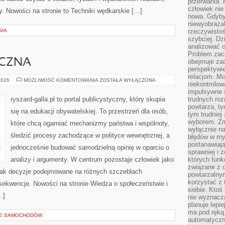
przerwania.
człowiek nie
y. Nowości na stronie to Techniki wędkarskie […]
nowa. Gdyby 
niewyobraża
GIA
rzeczywistoś
szybciej. D
analizować 
Problem zac
YCZNA
obejmuje zac
perspektywie
relacjom. Mo
HISTORIA
2026
MOŻLIWOŚĆ KOMENTOWANIA
ZOSTAŁA WYŁĄCZONA
niekontrolow
POLITYCZNA
impulsywne 
ryszard-galla.pl to portal publicystyczny, który skupia
trudnych ro
powtarza, tym
się na edukacji obywatelskiej. To przestrzeń dla osób,
tym trudniej
wyborem. Zm
które chcą ogarniać mechanizmy państwa i wspólnoty,
wyłącznie na
śledzić procesy zachodzące w polityce wewnętrznej, a
błędów w my
postanawiają,
jednocześnie budować samodzielną opinię w oparciu o
sprawniej i 
analizy i argumenty. W centrum pozostaje człowiek jako
których funk
związane z o
, jak decyzje podejmowane na różnych szczeblach
powtarzalny
korzystać z 
sekwencje. Nowości na stronie Wiedza o społeczeństwie i
siebie. Ktoś
…]
nie wyznacza
planuje lepi
ma pod ręką 
JE SAMOCHODÓW
automatyczn