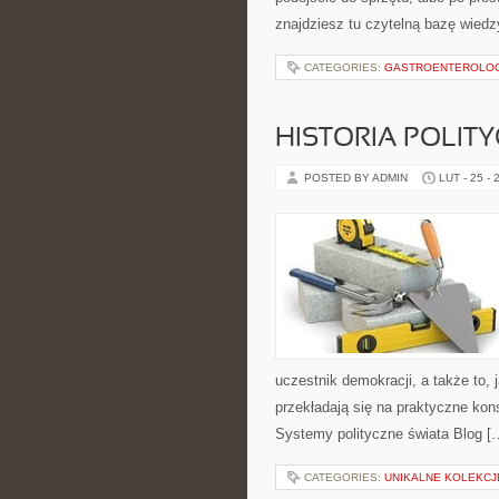
znajdziesz tu czytelną bazę wiedz
CATEGORIES:
GASTROENTEROLO
HISTORIA POLIT
POSTED BY ADMIN
LUT - 25 - 
uczestnik demokracji, a także to
przekładają się na praktyczne kon
Systemy polityczne świata Blog [
CATEGORIES:
UNIKALNE KOLEKC