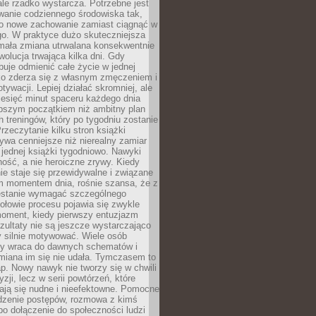
ale rzadko wystarcza. Potrzebne jest
wanie codziennego środowiska tak,
ło nowe zachowanie zamiast ciągnąć w
go. W praktyce dużo skuteczniejsza
 mała zmiana utrwalana konsekwentnie
ewolucja trwająca kilka dni. Gdy
buje odmienić całe życie w jednej
bko zderza się z własnym zmęczeniem i
ywacji. Lepiej działać skromniej, ale
ziesięć minut spaceru każdego dnia
pszym początkiem niż ambitny plan
 treningów, który po tygodniu zostanie
rzeczytanie kilku stron książki
ywa cenniejsze niż nierealny zamiar
 jednej książki tygodniowo. Nawyki
rność, a nie heroiczne zrywy. Kiedy
ie staje się przewidywalne i związane
m momentem dnia, rośnie szansa, że z
stanie wymagać szczególnego
ołowie procesu pojawia się zwykle
moment, kiedy pierwszy entuzjazm
zultaty nie są jeszcze wystarczająco
y silnie motywować. Wiele osób
dy wraca do dawnych schematów i
miana im się nie udała. Tymczasem to
ap. Nowy nawyk nie tworzy się w chwili
zji, lecz w serii powtórzeń, które
ją się nudne i nieefektowne. Pomocne
edzenie postępów, rozmowa z kimś
o dołączenie do społeczności ludzi