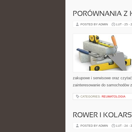
PORÓWNANIA Z 
POSTED BY ADMIN
LUT - 25 - 
zakupowe i serwisowe oraz czytać
zainteresowanie do samochodów z p
CATEGORIES:
REUMATOLOGIA
ROWER I KOLAR
POSTED BY ADMIN
LUT - 24 - 