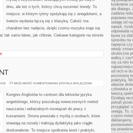
konkretne za
dniu, ale też o tych, którzy chcą rozumieć trendy. To
ale dlatego,
zadania redu
miejsce, w którym rytmy spotykają się z anegdotami, a
poprawia nas
świeże wydania łączą się z klasyką. Całość ma
uwagę od nap
nawyk, trzeb
charakter bez nadęcia, dzięki czemu muzyka staje się
odpowiada n
tać tak samo łatwo, jak chłonie. Ciekawe kategorie na stronie
bywa za słab
sposobu na r
napięcia cz
wtedy zmian
skuteczna pr
WE
walką z zac
się za nim k
najważniejsz
od nich w du
NT
pozostaną te
praktyką. Wi
WYMOWA
2026
MOŻLIWOŚĆ KOMENTOWANIA
ZOSTAŁA WYŁĄCZONA
właśnie drob
I
człowieka w
AKCENT
tworzą spekt
Kongres Anglistów to centrum dla lektorów języka
Działają rac
angielskiego, którzy poszukują nowoczesnych metod
potrafi przek
przyglądać s
nauczania i wdrażalnych rozwiązań do pracy z
uwagą. To, c
często mówi 
kursantami. Strona powstała z myślą o osobach, które
deklarujemy
stawiają na rozwój i traktują dydaktykę jako ciągłe
postanowień.
się prawdziw
doskonalenie. To miejsce spotkania teorii i praktyki,