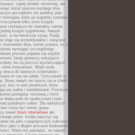
ywacji. Lepiej działać skromniej, ale
ziesięć minut spaceru każdego dnia
pszym początkiem niż ambitny plan
 treningów, który po tygodniu zostanie
rzeczytanie kilku stron książki
ywa cenniejsze niż nierealny zamiar
 jednej książki tygodniowo. Nawyki
rność, a nie heroiczne zrywy. Kiedy
ie staje się przewidywalne i związane
m momentem dnia, rośnie szansa, że z
stanie wymagać szczególnego
ołowie procesu pojawia się zwykle
moment, kiedy pierwszy entuzjazm
zultaty nie są jeszcze wystarczająco
y silnie motywować. Wiele osób
dy wraca do dawnych schematów i
miana im się nie udała. Tymczasem to
ap. Nowy nawyk nie tworzy się w chwili
zji, lecz w serii powtórzeń, które
ją się nudne i nieefektowne. Pomocne
edzenie postępów, rozmowa z kimś
o dołączenie do społeczności ludzi
 nad podobnym celem. Dla niektórych
ciem może być trener, grupa
czy nawet
forum internetowe
ale
ostaje jedno: trzeba nauczyć się
ianie nie jako o pojedynczym sukcesie
 lecz jako o długim procesie budowania
mości. Warto też pamiętać, że nawyki
e z emocjami. Często sięgamy po