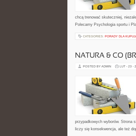
chcą trenować skuteczniej, niezale
Polecamy Psychologia sportu i Pl
CATEGORIES:
PORADY DLA KUPU
NATURA & CO (BR
POSTED BY ADMIN
LUT - 23 - 
przypadkowych wyborów. Strona sku
liczy się konsekwencja, ale też d