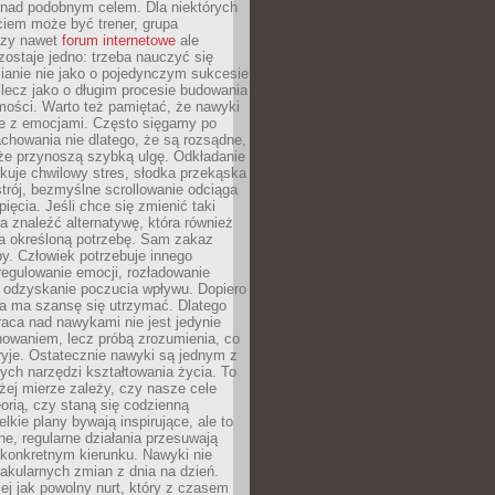
 nad podobnym celem. Dla niektórych
ciem może być trener, grupa
czy nawet
forum internetowe
ale
ostaje jedno: trzeba nauczyć się
ianie nie jako o pojedynczym sukcesie
 lecz jako o długim procesie budowania
mości. Warto też pamiętać, że nawyki
e z emocjami. Często sięgamy po
chowania nie dlatego, że są rozsądne,
 że przynoszą szybką ulgę. Odkładanie
kuje chwilowy stres, słodka przekąska
trój, bezmyślne scrollowanie odciąga
ięcia. Jeśli chce się zmienić taki
a znaleźć alternatywę, która również
a określoną potrzebę. Sam zakaz
y. Człowiek potrzebuje innego
egulowanie emocji, rozładowanie
y odzyskanie poczucia wpływu. Dopiero
a ma szansę się utrzymać. Dlatego
aca nad nawykami nie jest jedynie
howaniem, lecz próbą zrozumienia, co
ryje. Ostatecznie nawyki są jednym z
ych narzędzi kształtowania życia. To
żej mierze zależy, czy nasze cele
orią, czy staną się codzienną
elkie plany bywają inspirujące, ale to
ne, regularne działania przesuwają
 konkretnym kierunku. Nawyki nie
akularnych zmian z dnia na dzień.
zej jak powolny nurt, który z czasem