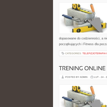
dopasowane do codzienności, a nie
początkujących i Fitness dla pocz
CATEGORIES:
TELEFIZJOTERAPIA 
TRENING ONLINE
POSTED BY ADMIN
LUT - 24 - 