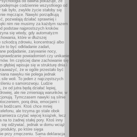
 Psychologia od dawna pokazuje, że
 podejmuje codziennie wszystkiego od
tak było, zwykłe życie stałoby się
lnie męczące. Nawyki porządkują
ć, pozwalają działać sprawniej i
zięki nim nie musimy za każdym razem
od podstaw najprostszych kroków.
zyna się wtedy, gdy automatyzm
howania, które w dłuższej
 szkodzą zdrowiu, koncentracji albo
że to być odkładanie zadań,
ane podjadanie, zarywanie nocy,
sprawdzanie powiadomień czy unikanie
zmów. Im częściej dane zachowanie się
 głębiej wpisuje się w strukturę dnia i
 zauważyć, że w ogóle przestało być
iana nawyku nie polega jednak
 sile woli. To jeden z najczęstszych
śleniu o samorozwoju. Ludzie
 że od jutra będą działać lepiej,
zdrowiej, ale nie zmieniają warunków, w
cjonują. Tymczasem nawyki są silnie
toczeniem, porą dnia, emocjami i
mi bodźcami. Ktoś chce mniej
telefonu, ale trzyma go stale obok
 zamierza czytać więcej książek, lecz
 na to żadnej stałej pory. Ktoś inny
ej się odżywiać, jednak w domu wciąż
produkty, po które sięga
ie przy zmęczeniu. Sama deklaracja