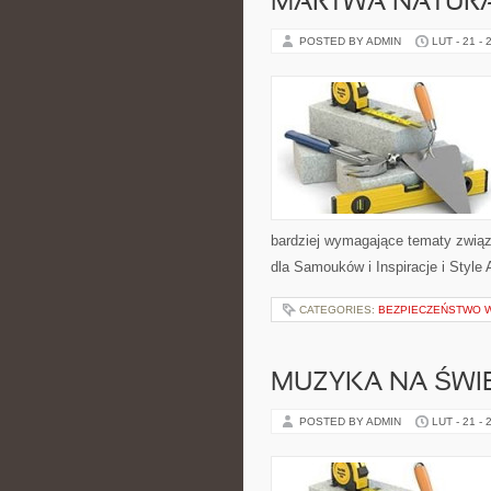
MARTWA NATURA
POSTED BY ADMIN
LUT - 21 - 
bardziej wymagające tematy związa
dla Samouków i Inspiracje i Style
CATEGORIES:
BEZPIECZEŃSTWO 
MUZYKA NA ŚWIE
POSTED BY ADMIN
LUT - 21 - 