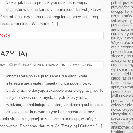
kroku, jak dbać o profilaktykę oraz jak rozwijać
potrafi przek
przyglądać s
charakter w duchu fair play. To miejsce dla tych, którzy
uwagą. To, c
często mówi 
żnie od tego, czy są na etapie regularnej pracy nad sobą.
deklarujemy
anowanie treningu. W centrum […]
postanowień.
się prawdziw
nauczymy si
JĄCYCH
Nawyki tworz
Większość lu
wiele czynno
przebudzenia
AZYLIA)
sięgamy po t
zaczynamy p
organizujemy
NATURA
2026
MOŻLIWOŚĆ KOMENTOWANIA
ZOSTAŁA WYŁĄCZONA
&
wynikiem ka
CO
raczej efekt
(BRAZYLIA)
johnmasters-polska.pl to serwis dla osób, które
długo, aż st
funkcjonowa
interesują się światem beauty i chcą podejmować
sprzymierze
bardziej trafne decyzje zakupowe oraz pielęgnacyjne. To
psychiczną, 
jeśli utrwala
miejsce stworzone z myślą o tych, którzy lubią
przerwania.
wiedzieć, co nakładają na skórę, jak działają substancje
człowiek nie
nowa. Gdyby 
aktywne i jak budować rutynę bez chaosu oraz bez
niewyobraża
rzeczywistoś
pia się na pielęgnacji rozumianej jako droga, w którym
szybciej. D
opasowanie. Polecamy Natura & Co (Brazylia) i Oriflame […]
analizować 
Problem zac