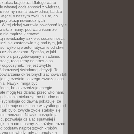
ształcić krajobraz. Dlatego warto
ię własnej codzienności z większą
o robimy niemal bezwiednie, bardzo
więcej o naszym życiu niż to, co
 przy okazji noworocznych
 W tej cichej warstwie powtórzeń kryje
a siła zmiany, pod warunkiem że
ę nią mądrze kierować.
ą niewidzialny szkielet codzienności.
dzi nie zastanawia się nad tym, jak
ści wykonuje automatycznie od chwili
 aż do wieczora. Sposób, w jaki
elefon, przygotowujemy śniadanie,
racę, reagujemy na stres albo
 odpoczynek, nie jest zwykle
żdorazowej świadomej decyzji. To
 powtarzania określonych zachowań tak
ają się częścią naszego zwyczajnego
nia. Nawyki mogą być
ńcem, bo oszczędzają energię
ale mogą też działać przeciwko nam,
ją działania niekorzystne i trudne do
 Psychologia od dawna pokazuje, że
 podejmuje codziennie wszystkiego od
tak było, zwykłe życie stałoby się
lnie męczące. Nawyki porządkują
ć, pozwalają działać sprawniej i
zięki nim nie musimy za każdym razem
od podstaw najprostszych kroków.
zyna się wtedy, gdy automatyzm