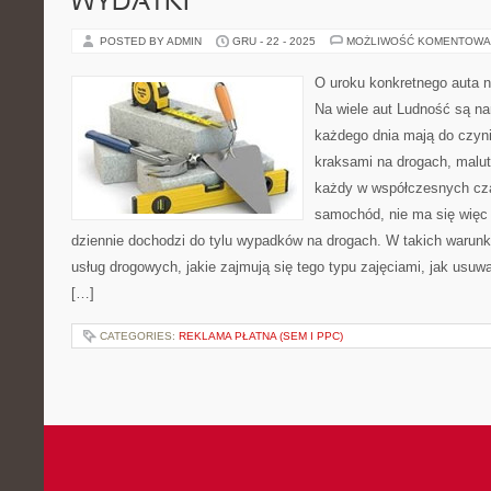
WYDATKI
POSTED BY ADMIN
GRU - 22 - 2025
MOŻLIWOŚĆ KOMENTOWA
O uroku konkretnego auta n
Na wiele aut Ludność są na
każdego dnia mają do czyni
kraksami na drogach, malu
każdy w współczesnych cz
samochód, nie ma się więc
dziennie dochodzi do tylu wypadków na drogach. W takich warun
usług drogowych, jakie zajmują się tego typu zajęciami, jak us
[…]
CATEGORIES:
REKLAMA PŁATNA (SEM I PPC)