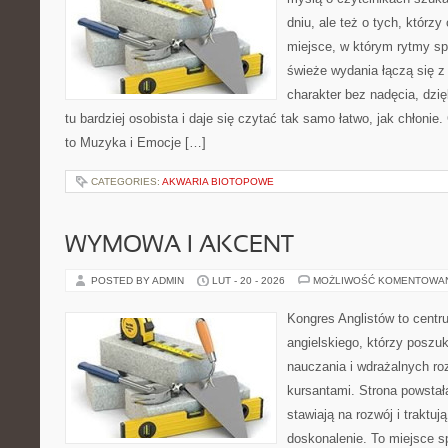
dniu, ale też o tych, którz
miejsce, w którym rytmy sp
świeże wydania łączą się z
charakter bez nadęcia, dzi
tu bardziej osobista i daje się czytać tak samo łatwo, jak chłonie
to Muzyka i Emocje […]
CATEGORIES:
AKWARIA BIOTOPOWE
WYMOWA I AKCENT
POSTED BY ADMIN
LUT - 20 - 2026
MOŻLIWOŚĆ KOMENTOWA
Kongres Anglistów to centr
angielskiego, którzy posz
nauczania i wdrażalnych ro
kursantami. Strona powstał
stawiają na rozwój i traktuj
doskonalenie. To miejsce spo