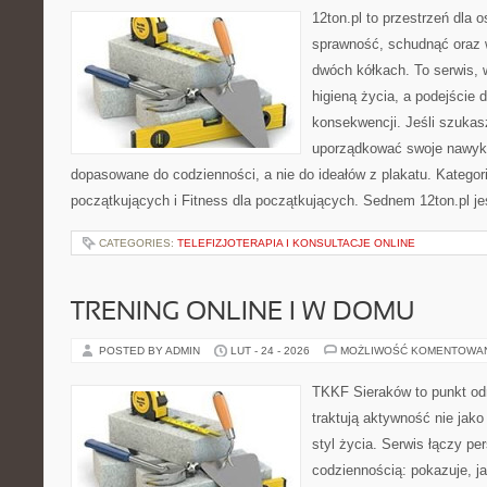
12ton.pl to przestrzeń dla 
sprawność, schudnąć oraz w
dwóch kółkach. To serwis, w
higieną życia, a podejście 
konsekwencji. Jeśli szukas
uporządkować swoje nawyki, 
dopasowane do codzienności, a nie do ideałów z plakatu. Kategori
początkujących i Fitness dla początkujących. Sednem 12ton.pl je
CATEGORIES:
TELEFIZJOTERAPIA I KONSULTACJE ONLINE
TRENING ONLINE I W DOMU
POSTED BY ADMIN
LUT - 24 - 2026
MOŻLIWOŚĆ KOMENTOWA
TKKF Sieraków to punkt odn
traktują aktywność nie jako
styl życia. Serwis łączy p
codziennością: pokazuje, j