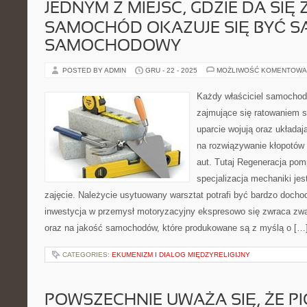
JEDNYM Z MIEJSC, GDZIE DA SIĘ
SAMOCHÓD OKAZUJE SIĘ BYĆ S
SAMOCHODOWY
POSTED BY ADMIN
GRU - 22 - 2025
MOŻLIWOŚĆ KOMENTOWA
Każdy właściciel samochodu
zajmujące się ratowaniem s
uparcie wojują oraz układa
na rozwiązywanie kłopotów
aut. Tutaj Regeneracja po
specjalizacja mechaniki jes
zajęcie. Należycie usytuowany warsztat potrafi być bardzo doch
inwestycja w przemysł motoryzacyjny ekspresowo się zwraca zwa
oraz na jakość samochodów, które produkowane są z myślą o […
CATEGORIES:
EKUMENIZM I DIALOG MIĘDZYRELIGIJNY
POWSZECHNIE UWAŻA SIĘ, ŻE PI