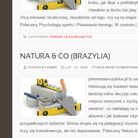
kroku, jak dbać o profilakty
charakter w duchu fair play.
chcą trenować skuteczniej, niezależnie od tego, czy są na etapie 
Polecamy Psychologia sportu i Planowanie treningu. W centrum 
CATEGORIES:
PORADY DLA KUPUJĄCYCH
NATURA & CO (BRAZYLIA)
POSTED BY ADMIN
LUT - 23 - 2026
MOŻLIWOŚĆ KOMENTOWA
johnmasters-polska.pl to se
interesują się światem bea
bardziej trafne decyzje zak
miejsce stworzone z myślą o
wiedzieć, co nakładają na s
aktywne i jak budować ruty
przypadkowych wyborów. Strona skupia się na pielęgnacji rozumia
liczy się konsekwencja, ale też dopasowanie. Polecamy Natura & 