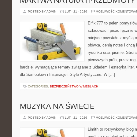
MARTWA NATURA I PRZEDMIOTY
POSTED BY ADMIN
LUT - 21 - 2026
MOŻLIWOŚĆ KOMENTOWA
Elfiki777 to pełen pomysłów
szkicować i pisać ręcznie 
miejsce powstało z myślą o
ołówka, cenią notes i chcą
rysunku oraz piśmie. Stron
pierwszych prób, przez regu
bardziej wymagające tematy związane z układem i estetyką liter.
dla Samouków i Inspiracje i Style Artystyczne. W […]
CATEGORIES:
BEZPIECZEŃSTWO W MEBLACH
MUZYKA NA ŚWIECIE
POSTED BY ADMIN
LUT - 21 - 2026
MOŻLIWOŚĆ KOMENTOWA
Limith to rozrywkowy blog 
myślą o czytelnikach szuk