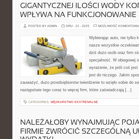
GIGANTYCZNEJ ILOŚCI WODY KO
WPŁYWA NA FUNKCJONOWANIE
POSTED BY ADMIN
GRU - 22 - 2025
MOŻLIWOŚĆ KOMENTOWA
Wybierając auto, nie tylko 
nasze wszystkie oczekiwani
dziś dużo osób oraz firm s
specjalność. W obiegowej op
wyrażenie, że jeśli coś jes
jest do niczego. Jakim spo
zauważyć, dużo przedsiębiorstw twierdzenie to wzięło sobie do s
następstwie tego coraz to więcej firm, które zaświadczają […]
CATEGORIES:
WĘDKARSTWO EKSTREMALNE
NALEŻAŁOBY WYNAJMUJĄC POJA
FIRMIE ZWRÓCIĆ SZCZEGÓLNĄ 