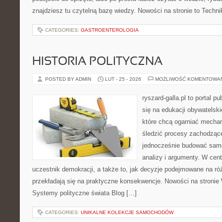
znajdziesz tu czytelną bazę wiedzy. Nowości na stronie to Techni
CATEGORIES:
GASTROENTEROLOGIA
HISTORIA POLITYCZNA
POSTED BY ADMIN
LUT - 25 - 2026
MOŻLIWOŚĆ KOMENTOWA
ryszard-galla.pl to portal p
się na edukacji obywatelski
które chcą ogarniać mecha
śledzić procesy zachodzące
jednocześnie budować samo
analizy i argumenty. W cen
uczestnik demokracji, a także to, jak decyzje podejmowane na r
przekładają się na praktyczne konsekwencje. Nowości na stronie
Systemy polityczne świata Blog […]
CATEGORIES:
UNIKALNE KOLEKCJE SAMOCHODÓW