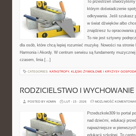
To przestrzeń stworzyliśmy
którym doświadczenie spoty
odkrywania. Jeśli szukasz
w świat dźwięków albo chc
znajdziesz tu opracowania 
To nie jest sztywny podręc
dla osób, które chcą lepiej rozumieć muzykę. Nowości na stronie
Harmonia i Akordy. W centrum serwisu są fundamenty muzycznej 
czasem, linia […]
CATEGORIES:
KATASTROFY, KLĘSKI ŻYWIOŁOWE I KRYZYSY GOSPOD
RODZICIELSTWO I WYCHOWANIE
POSTED BY ADMIN
LUT - 15 - 2026
MOŻLIWOŚĆ KOMENTOWA
Przedszkole309 to portal 
nad dziećmi, edukacji prze
najważniejsze w pierwszych
edukacji szkolnej. To cent