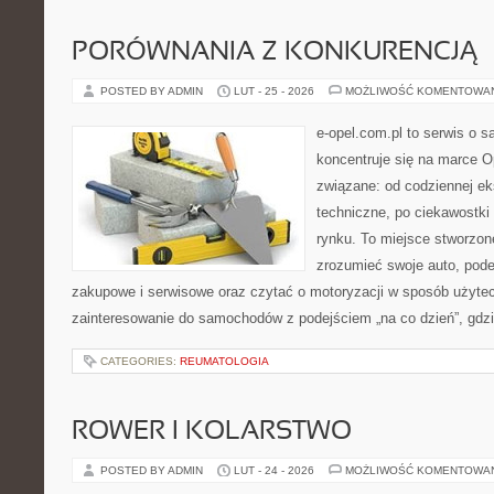
PORÓWNANIA Z KONKURENCJĄ
POSTED BY ADMIN
LUT - 25 - 2026
MOŻLIWOŚĆ KOMENTOWA
e-opel.com.pl to serwis o 
koncentruje się na marce Op
związane: od codziennej eks
techniczne, po ciekawostki
rynku. To miejsce stworzone
zrozumieć swoje auto, pode
zakupowe i serwisowe oraz czytać o motoryzacji w sposób użytec
zainteresowanie do samochodów z podejściem „na co dzień”, gdzie 
CATEGORIES:
REUMATOLOGIA
ROWER I KOLARSTWO
POSTED BY ADMIN
LUT - 24 - 2026
MOŻLIWOŚĆ KOMENTOWA