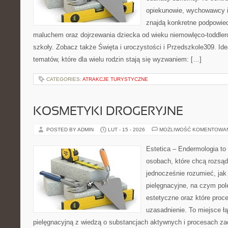
opiekunowie, wychowawcy i
znajdą konkretne podpowied
maluchem oraz dojrzewania dziecka od wieku niemowlęco-toddler
szkoły. Zobacz także Święta i uroczystości i Przedszkole309. Ide
tematów, które dla wielu rodzin stają się wyzwaniem: […]
CATEGORIES:
ATRAKCJE TURYSTYCZNE
KOSMETYKI DROGERYJNE
POSTED BY ADMIN
LUT - 15 - 2026
MOŻLIWOŚĆ KOMENTOWA
Estetica – Endermologia to
osobach, które chcą rozsąd
jednocześnie rozumieć, jak 
pielęgnacyjne, na czym po
estetyczne oraz które proc
uzasadnienie. To miejsce ł
pielęgnacyjną z wiedzą o substancjach aktywnych i procesach z