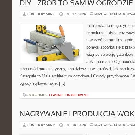
DIY – ZRÓB TO SAM W OGRODZIE
POSTED BY ADMIN
LUT - 17 - 2026
MOŻLIWOŚĆ KOMENTOWA
Hellerówka to magazyn onl
określonym stylu oraz wsz
stworzyć harmonijny ogród.
pomysł spotyka się z prakt
wizji po selekcję gatunków
Jeśli interesuje Cię japońs
albo ogród naturalistyczny, znajdziesz tu wskazówki, jak przełoż
Kategorie to Mała architektura ogrodowa i Ogrody przydomowe. W
ogrody stylowe: takie, […]
CATEGORIES:
LEASING I FINANSOWANIE
NAGRYWANIE I PRODUKCJA WO
POSTED BY ADMIN
LUT - 16 - 2026
MOŻLIWOŚĆ KOMENTOWA