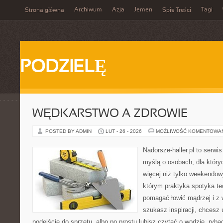
Archiwum
Azja
Jemen
Tagi
Strona główna
Spis Treści
PODZIELĘ
WĘDKARSTWO A ZDROWIE
POSTED BY ADMIN
LUT - 26 - 2026
MOŻLIWOŚĆ KOMENTOWA
Nadorsze-haller.pl to serwi
myślą o osobach, dla który
więcej niż tylko weekendo
którym praktyka spotyka te
pomagać łowić mądrzej i z 
szukasz inspiracji, chcesz
podejście do sprzętu, albo po prostu lubisz czytać o wodzie, ryba