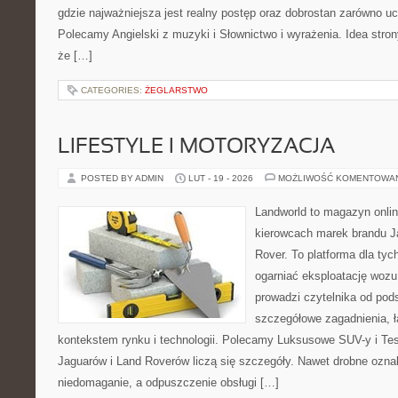
gdzie najważniejsza jest realny postęp oraz dobrostan zarówno uc
Polecamy Angielski z muzyki i Słownictwo i wyrażenia. Idea stron
że […]
CATEGORIES:
ŻEGLARSTWO
LIFESTYLE I MOTORYZACJA
POSTED BY ADMIN
LUT - 19 - 2026
MOŻLIWOŚĆ KOMENTOWA
Landworld to magazyn onli
kierowcach marek brandu J
Rover. To platforma dla tyc
ogarniać eksploatację wozu
prowadzi czytelnika od pod
szczegółowe zagadnienia, ł
kontekstem rynku i technologii. Polecamy Luksusowe SUV-y i Tes
Jaguarów i Land Roverów liczą się szczegóły. Nawet drobne ozna
niedomaganie, a odpuszczenie obsługi […]