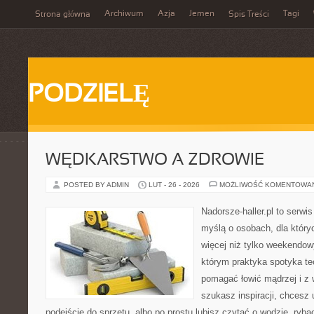
Archiwum
Azja
Jemen
Tagi
Strona główna
Spis Treści
PODZIELĘ
WĘDKARSTWO A ZDROWIE
POSTED BY ADMIN
LUT - 26 - 2026
MOŻLIWOŚĆ KOMENTOWA
Nadorsze-haller.pl to serwi
myślą o osobach, dla który
więcej niż tylko weekendo
którym praktyka spotyka te
pomagać łowić mądrzej i z 
szukasz inspiracji, chcesz
podejście do sprzętu, albo po prostu lubisz czytać o wodzie, ryba