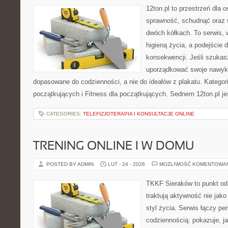
12ton.pl to przestrzeń dla 
sprawność, schudnąć oraz w
dwóch kółkach. To serwis, w
higieną życia, a podejście 
konsekwencji. Jeśli szukas
uporządkować swoje nawyki, 
dopasowane do codzienności, a nie do ideałów z plakatu. Kategori
początkujących i Fitness dla początkujących. Sednem 12ton.pl je
CATEGORIES:
TELEFIZJOTERAPIA I KONSULTACJE ONLINE
TRENING ONLINE I W DOMU
POSTED BY ADMIN
LUT - 24 - 2026
MOŻLIWOŚĆ KOMENTOWA
TKKF Sieraków to punkt odn
traktują aktywność nie jako
styl życia. Serwis łączy p
codziennością: pokazuje, j