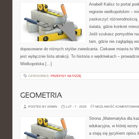
Anabell Kalisz to portal po
regionie wielkopolskim – mie
zaskoczyć różnorodnością. 
świata, gdzie konkret mies
Jeśli szukasz pomysłów na
tam, gdzie nie zaglądają ws
dopasowane do różnych stylów zwiedzania. Ciekawe miasta to Wr
jest wyłącznie lista atrakcji. To historia o wędrówkach – prowadz
Wielkopolska […]
CATEGORIES:
PRZEPISY NA PIZZĘ
GEOMETRIA
POSTED BY ADMIN
LUT - 7 - 2026
MOŻLIWOŚĆ KOMENTOWAN
Strona „Matematyka dla każ
edukacyjna, w której wzory
a stają się językiem opisu 