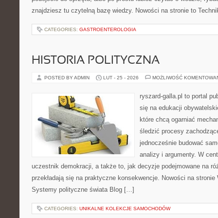
znajdziesz tu czytelną bazę wiedzy. Nowości na stronie to Techni
CATEGORIES:
GASTROENTEROLOGIA
HISTORIA POLITYCZNA
POSTED BY ADMIN
LUT - 25 - 2026
MOŻLIWOŚĆ KOMENTOWA
ryszard-galla.pl to portal p
się na edukacji obywatelski
które chcą ogarniać mecha
śledzić procesy zachodzące
jednocześnie budować samo
analizy i argumenty. W cen
uczestnik demokracji, a także to, jak decyzje podejmowane na r
przekładają się na praktyczne konsekwencje. Nowości na stronie
Systemy polityczne świata Blog […]
CATEGORIES:
UNIKALNE KOLEKCJE SAMOCHODÓW