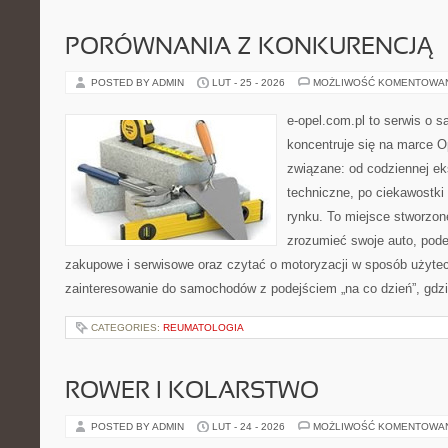
PORÓWNANIA Z KONKURENCJĄ
POSTED BY ADMIN
LUT - 25 - 2026
MOŻLIWOŚĆ KOMENTOWA
e-opel.com.pl to serwis o 
koncentruje się na marce Op
związane: od codziennej eks
techniczne, po ciekawostki
rynku. To miejsce stworzone
zrozumieć swoje auto, pode
zakupowe i serwisowe oraz czytać o motoryzacji w sposób użytec
zainteresowanie do samochodów z podejściem „na co dzień”, gdzie 
CATEGORIES:
REUMATOLOGIA
ROWER I KOLARSTWO
POSTED BY ADMIN
LUT - 24 - 2026
MOŻLIWOŚĆ KOMENTOWA