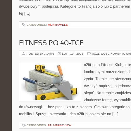
dwuosiowym podejściu. Kategorie to Francja solo lub z partnerem 
tej […]
CATEGORIES:
MONTRAVELS
FITNESS PO 40-TCE
POSTED BY ADMIN
LUT - 10 - 2026
MOŻLIWOŚĆ KOMENTOWA
o2fit.pl to Fitness Klub, kt
konkretnymi narzędziami do
życia. To miejsce stworzon
ćwiczyć mądrzej, a jednocze
ślepo”. Na stronie znajdzie
zbudować formę, wysmuklić
do równowagi — bez presji, za to z planem. Ciekawe kategorie to 
mobility i Sprzęt i akcesoria. Idea o2fit.pl opiera się na […]
CATEGORIES:
PALMTREEVIEW