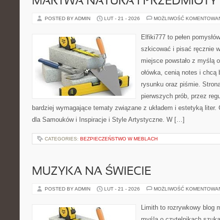
MARTWA NATURA I PRZEDMIOTY
POSTED BY ADMIN
LUT - 21 - 2026
MOŻLIWOŚĆ KOMENTOWA
Elfiki777 to pełen pomysłów
szkicować i pisać ręcznie 
miejsce powstało z myślą o
ołówka, cenią notes i chcą
rysunku oraz piśmie. Stron
pierwszych prób, przez regu
bardziej wymagające tematy związane z układem i estetyką liter.
dla Samouków i Inspiracje i Style Artystyczne. W […]
CATEGORIES:
BEZPIECZEŃSTWO W MEBLACH
MUZYKA NA ŚWIECIE
POSTED BY ADMIN
LUT - 21 - 2026
MOŻLIWOŚĆ KOMENTOWA
Limith to rozrywkowy blog 
myślą o czytelnikach szuk