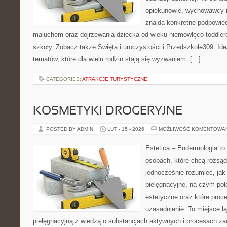
opiekunowie, wychowawcy i
znajdą konkretne podpowied
maluchem oraz dojrzewania dziecka od wieku niemowlęco-toddler
szkoły. Zobacz także Święta i uroczystości i Przedszkole309. Ide
tematów, które dla wielu rodzin stają się wyzwaniem: […]
CATEGORIES:
ATRAKCJE TURYSTYCZNE
KOSMETYKI DROGERYJNE
POSTED BY ADMIN
LUT - 15 - 2026
MOŻLIWOŚĆ KOMENTOWA
Estetica – Endermologia to
osobach, które chcą rozsąd
jednocześnie rozumieć, jak 
pielęgnacyjne, na czym po
estetyczne oraz które proc
uzasadnienie. To miejsce ł
pielęgnacyjną z wiedzą o substancjach aktywnych i procesach z