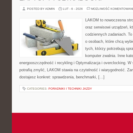
POSTED BY ADMIN
LUT - 6 - 2026
MOŻLIWOŚĆ KOMENTOWAN
LAKOM to nowoczesna stro
oraz serwisowi urządzeń, k
codziennych zadaniach. To
o osobach, które chcą wybi
tych, którzy potrzebują sp
komputer zwalnia. Inne kate
energooszczędność i recykling i Optymalizacja i overclocking. W
potrafią zmylić, LAKOM stawia na czytelność i wiarygodność. Za
dostajesz konkret: sprawdzenia, benchmarki, […]
CATEGORIES:
PORADNIKI I TECHNIKI JAZDY