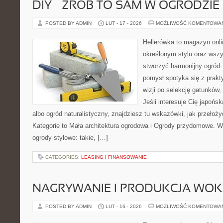
DIY – ZRÓB TO SAM W OGRODZIE
POSTED BY ADMIN
LUT - 17 - 2026
MOŻLIWOŚĆ KOMENTOWA
Hellerówka to magazyn onl
określonym stylu oraz wsz
stworzyć harmonijny ogród.
pomysł spotyka się z prakt
wizji po selekcję gatunków
Jeśli interesuje Cię japońs
albo ogród naturalistyczny, znajdziesz tu wskazówki, jak przełoż
Kategorie to Mała architektura ogrodowa i Ogrody przydomowe. W
ogrody stylowe: takie, […]
CATEGORIES:
LEASING I FINANSOWANIE
NAGRYWANIE I PRODUKCJA WO
POSTED BY ADMIN
LUT - 16 - 2026
MOŻLIWOŚĆ KOMENTOWA