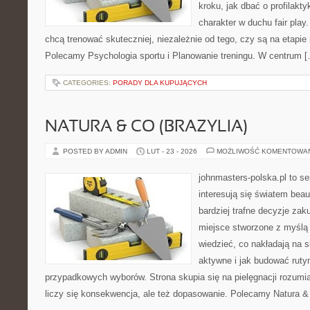
kroku, jak dbać o profilakty
charakter w duchu fair play.
chcą trenować skuteczniej, niezależnie od tego, czy są na etapie 
Polecamy Psychologia sportu i Planowanie treningu. W centrum 
CATEGORIES:
PORADY DLA KUPUJĄCYCH
NATURA & CO (BRAZYLIA)
POSTED BY ADMIN
LUT - 23 - 2026
MOŻLIWOŚĆ KOMENTOWA
johnmasters-polska.pl to se
interesują się światem bea
bardziej trafne decyzje zak
miejsce stworzone z myślą o
wiedzieć, co nakładają na s
aktywne i jak budować ruty
przypadkowych wyborów. Strona skupia się na pielęgnacji rozumia
liczy się konsekwencja, ale też dopasowanie. Polecamy Natura & 