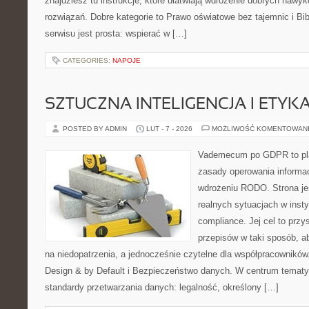
znajdziesz tu instrukcje, które ułatwiają wdrożenie dobrych naw
rozwiązań. Dobre kategorie to Prawo oświatowe bez tajemnic i Bib
serwisu jest prosta: wspierać w […]
CATEGORIES:
NAPOJE
SZTUCZNA INTELIGENCJA I ETYK
POSTED BY ADMIN
LUT - 7 - 2026
MOŻLIWOŚĆ KOMENTOWAN
Vademecum po GDPR to plat
zasady operowania informac
wdrożeniu RODO. Strona je
realnych sytuacjach w inst
compliance. Jej cel to przys
przepisów w taki sposób, a
na niedopatrzenia, a jednocześnie czytelne dla współpracownikó
Design & by Default i Bezpieczeństwo danych. W centrum tematy
standardy przetwarzania danych: legalność, określony […]