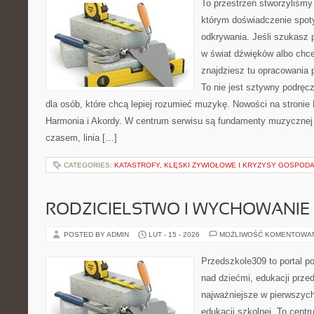
To przestrzeń stworzyliśmy
którym doświadczenie spoty
odkrywania. Jeśli szukasz
w świat dźwięków albo chc
znajdziesz tu opracowania 
To nie jest sztywny podręc
dla osób, które chcą lepiej rozumieć muzykę. Nowości na stronie
Harmonia i Akordy. W centrum serwisu są fundamenty muzycznej 
czasem, linia […]
CATEGORIES:
KATASTROFY, KLĘSKI ŻYWIOŁOWE I KRYZYSY GOSPOD
RODZICIELSTWO I WYCHOWANIE
POSTED BY ADMIN
LUT - 15 - 2026
MOŻLIWOŚĆ KOMENTOWA
Przedszkole309 to portal 
nad dziećmi, edukacji prze
najważniejsze w pierwszych
edukacji szkolnej. To cent