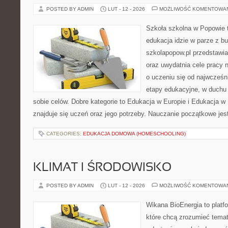
POSTED BY ADMIN
LUT - 12 - 2026
MOŻLIWOŚĆ KOMENTOWA
Szkoła szkolna w Popowie t
edukacja idzie w parze z b
szkolapopow.pl przedstawia
oraz uwydatnia cele pracy na
o uczeniu się od najwcześni
etapy edukacyjne, w duchu 
sobie celów. Dobre kategorie to Edukacja w Europie i Edukacja w
znajduje się uczeń oraz jego potrzeby. Nauczanie początkowe jes
CATEGORIES:
EDUKACJA DOMOWA (HOMESCHOOLING)
KLIMAT I ŚRODOWISKO
POSTED BY ADMIN
LUT - 12 - 2026
MOŻLIWOŚĆ KOMENTOWA
Wikana BioEnergia to platf
które chcą zrozumieć temat