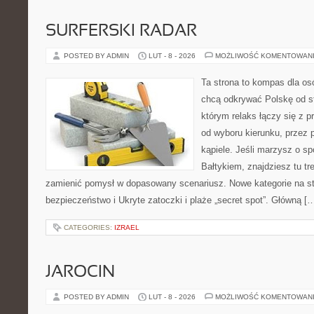
SURFERSKI RADAR
POSTED BY ADMIN
LUT - 8 - 2026
MOŻLIWOŚĆ KOMENTOWAN
Ta strona to kompas dla osó
chcą odkrywać Polskę od st
którym relaks łączy się z
od wyboru kierunku, przez 
kąpiele. Jeśli marzysz o 
Bałtykiem, znajdziesz tu tr
zamienić pomysł w dopasowany scenariusz. Nowe kategorie na str
bezpieczeństwo i Ukryte zatoczki i plaże „secret spot”. Główną [
CATEGORIES:
IZRAEL
JAROCIN
POSTED BY ADMIN
LUT - 8 - 2026
MOŻLIWOŚĆ KOMENTOWAN