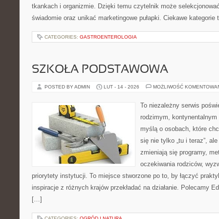
tkankach i organizmie. Dzięki temu czytelnik może selekcjonować
świadomie oraz unikać marketingowe pułapki. Ciekawe kategorie t
CATEGORIES:
GASTROENTEROLOGIA
SZKOŁA PODSTAWOWA
POSTED BY ADMIN
LUT - 14 - 2026
MOŻLIWOŚĆ KOMENTOWA
To niezależny serwis poświ
rodzimym, kontynentalnym 
myślą o osobach, które chc
się nie tylko „tu i teraz”, a
zmieniają się programy, me
oczekiwania rodziców, wyz
priorytety instytucji. To miejsce stworzone po to, by łączyć prakty
inspiracje z różnych krajów przekładać na działanie. Polecamy E
[…]
CATEGORIES:
OGRÓD I NATURA