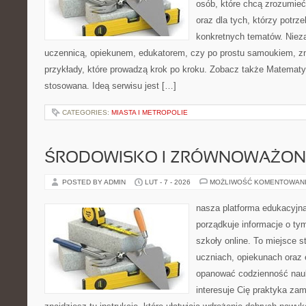
osób, które chcą zrozumie
oraz dla tych, którzy potrz
konkretnych tematów. Nieza
uczennicą, opiekunem, edukatorem, czy po prostu samoukiem, zn
przykłady, które prowadzą krok po kroku. Zobacz także Matemat
stosowana. Ideą serwisu jest […]
CATEGORIES:
MIASTA I METROPOLIE
ŚRODOWISKO I ZRÓWNOWAŻON
POSTED BY ADMIN
LUT - 7 - 2026
MOŻLIWOŚĆ KOMENTOWAN
nasza platforma edukacyjna
porządkuje informacje o ty
szkoły online. To miejsce 
uczniach, opiekunach oraz 
opanować codzienność nauki
interesuje Cię praktyka zam