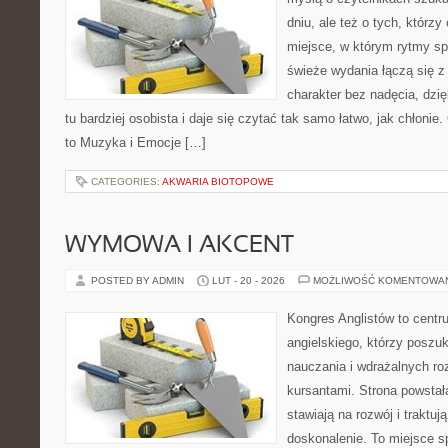
dniu, ale też o tych, którz
miejsce, w którym rytmy sp
świeże wydania łączą się z
charakter bez nadęcia, dzi
tu bardziej osobista i daje się czytać tak samo łatwo, jak chłonie
to Muzyka i Emocje […]
CATEGORIES:
AKWARIA BIOTOPOWE
WYMOWA I AKCENT
POSTED BY ADMIN
LUT - 20 - 2026
MOŻLIWOŚĆ KOMENTOWA
Kongres Anglistów to centr
angielskiego, którzy posz
nauczania i wdrażalnych ro
kursantami. Strona powstał
stawiają na rozwój i traktuj
doskonalenie. To miejsce spo