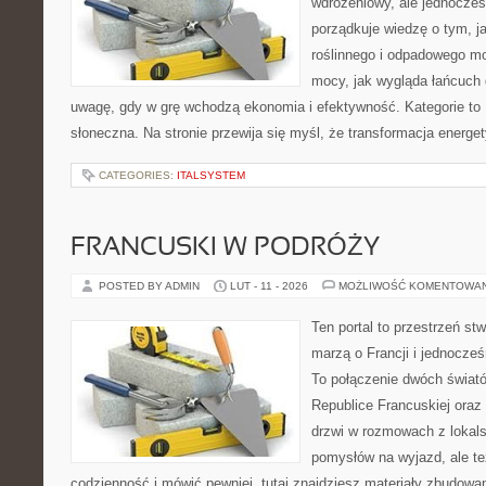
wdrożeniowy, ale jednocześn
porządkuje wiedzę o tym, 
roślinnego i odpadowego mo
mocy, jak wygląda łańcuch 
uwagę, gdy w grę wchodzą ekonomia i efektywność. Kategorie to 
słoneczna. Na stronie przewija się myśl, że transformacja energe
CATEGORIES:
ITALSYSTEM
FRANCUSKI W PODRÓŻY
POSTED BY ADMIN
LUT - 11 - 2026
MOŻLIWOŚĆ KOMENTOWA
Ten portal to przestrzeń st
marzą o Francji i jednocześ
To połączenie dwóch świat
Republice Francuskiej oraz 
drzwi w rozmowach z lokals
pomysłów na wyjazd, ale t
codzienność i mówić pewniej, tutaj znajdziesz materiały zbudowa