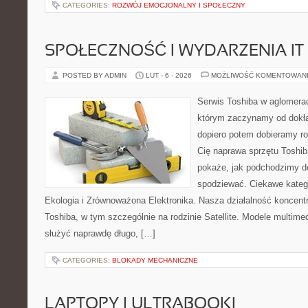
CATEGORIES:
ROZWÓJ EMOCJONALNY I SPOŁECZNY
SPOŁECZNOŚĆ I WYDARZENIA IT
POSTED BY ADMIN
LUT - 6 - 2026
MOŻLIWOŚĆ KOMENTOWAN
Serwis Toshiba w aglomeracj
którym zaczynamy od dokład
dopiero potem dobieramy roz
Cię naprawa sprzętu Toshib
pokaże, jak podchodzimy d
spodziewać. Ciekawe katego
Ekologia i Zrównoważona Elektronika. Nasza działalność koncentr
Toshiba, w tym szczególnie na rodzinie Satellite. Modele multimed
służyć naprawdę długo, […]
CATEGORIES:
BLOKADY MECHANICZNE
LAPTOPY I ULTRABOOKI