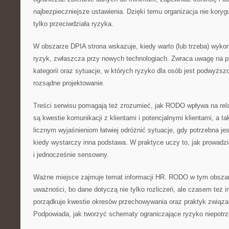
najbezpieczniejsze ustawienia. Dzięki temu organizacja nie koryg
tylko przeciwdziała ryzyka.
W obszarze DPIA strona wskazuje, kiedy warto (lub trzeba) wyko
ryzyk, zwłaszcza przy nowych technologiach. Zwraca uwagę na pr
kategorii oraz sytuacje, w których ryzyko dla osób jest podwyższ
rozsądne projektowanie.
Treści serwisu pomagają też zrozumieć, jak RODO wpływa na rel
są kwestie komunikacji z klientami i potencjalnymi klientami, a t
licznym wyjaśnieniom łatwiej odróżnić sytuacje, gdy potrzebna je
kiedy wystarczy inna podstawa. W praktyce uczy to, jak prowadzi
i jednocześnie sensowny.
Ważne miejsce zajmuje temat informacji HR. RODO w tym obsza
uważności, bo dane dotyczą nie tylko rozliczeń, ale czasem też i
porządkuje kwestie okresów przechowywania oraz praktyk związan
Podpowiada, jak tworzyć schematy ograniczające ryzyko niepotr