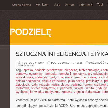
Archiwum
Azja
Jemen
Tagi
Strona główna
Spis Treści
PODZIELĘ
SZTUCZNA INTELIGENCJA I ETYK
POSTED BY ADMIN
POSTED ON LUT - 7 - 2026
MOŻLIWOŚĆ K
WYŁĄCZONA
Tagi:
apteka
,
badania genetyczne
,
biegacze
,
biotechnologia
,
chor
domowa
,
egzaminy
,
farmacja
,
formuła 1
,
genetyka
,
gry edukacyjn
koszykówka
,
materiały medyczne
,
medycyna
,
motocykle
,
odchud
opieka społeczna
,
opieka zdrowotna
,
piłka nożna
,
profilaktyka
,
pr
dziecięca
,
rajdy
,
recepty
,
rodzicielstwo
,
rodzina
,
rowery
,
siatkówk
motorowe
,
sprzęt medyczny
,
superfoods
,
szkoła
,
szpital
,
trybuny
wychowanie
,
wiedza medyczna
,
zabawa
,
zajęcia dodatkowe
,
zdro
Vademecum po GDPR to platforma, które wyjaśnia zasady operow
identyfikującymi po wdrożeniu RODO. Strona jest zaprojektowana