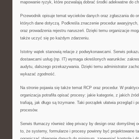
mapowanie ryzyk, które pozwalają dobrać środki adekwatne do ch
Przewodnik opisuje temat wycieków danych oraz zgłaszania do o
których dane dotyczą. Podkreśla znaczenie procedur awaryjnych
oraz prowadzenia rejestru naruszeń. Dzięki temu organizacje mo
także uczyć się po każdym zdarzeniu.
Istotny wątek stanowią relacje z podwykonawcami. Serwis pokazu
dostawcami usług (np. IT) wymaga określonych warunków: zakres
audytu, dalszego przekazywania. Dzięki temu administrator zacho
wykazać zgodność.
Na stronie pojawia się także temat RCP oraz procedur. W praktyce
organizacja potrafiła opisać procesy: jakie kategorie, z jakich źród
trafiają, jak długo są trzymane. Taki porządek ułatwia przegląd i
procesów.
Serwis tłumaczy również ideę privacy by design oraz domyślnej 
to, że systemy, formularze i procesy powinny być projektowane ta
ograniczać zbieranie danych do minimum, zapewniać kontrolę i d