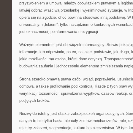
przyzwoleniem a umową, między obowiązkiem prawnym a legitimat
łatwiej dobrać właściwą przesłankę i wyeliminować sytuacje, w któ
opiera się na zgodzie, choć powinna stosować inną podstawę. W t
uniwersalnym „lekiem”, tylko narzędziem o konkretnych warunkac
jednoznaczności, poinformowania i rezygnacji.
Ważnym elementem jest obowiązek informacyjny. Serwis pokazuje
informacje: kto odpowiada, po co, na jakiej podstawie, jak długo
jakie możliwości ma osoba, której dane dotyczą. Transparentność
budowania zaufania i jednocześnie elementem zmniejszania napię
Strona szeroko omawia prawa osób: wgląd, poprawienie, usunięcie,
odmowa, a także profilowanie pod kontrolą. Każde z tych praw 
weryfikacji tożsamości, sprawdzenia wyjątków, czasów reakcji, 
podjętych kroków.
Niezwykle istotny jest obszar zabezpieczeń organizacyjnych. Ser
danych to nie tylko hasła, ale cały zestaw mechanizmów: role, s
rejestry zdarzeń, segmentacja, kultura bezpieczeństwa. W tym kon