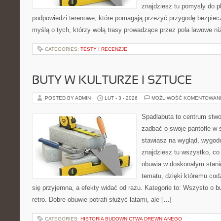
znajdziesz tu pomysły do p
podpowiedzi terenowe, które pomagają przeżyć przygodę bezpiecz
myślą o tych, którzy wolą trasy prowadzące przez pola lawowe ni
CATEGORIES:
TESTY I RECENZJE
BUTY W KULTURZE I SZTUCE
POSTED BY ADMIN
LUT - 3 - 2026
MOŻLIWOŚĆ KOMENTOWAN
Spadlabuta to centrum stwo
zadbać o swoje pantofle w 
stawiasz na wygląd, wygodę 
znajdziesz tu wszystko, co
obuwia w doskonałym stanie
tematu, dzięki któremu cod
się przyjemna, a efekty widać od razu. Kategorie to: Wszysto o bu
retro. Dobre obuwie potrafi służyć latami, ale […]
CATEGORIES:
HISTORIA BUDOWNICTWA DREWNIANEGO