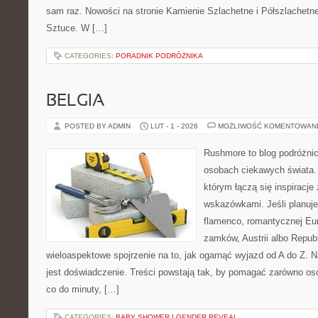
sam raz. Nowości na stronie Kamienie Szlachetne i Półszlachetne 
Sztuce. W […]
CATEGORIES:
PORADNIK PODRÓŻNIKA
BELGIA
POSTED BY ADMIN
LUT - 1 - 2026
MOŻLIWOŚĆ KOMENTOWAN
Rushmore to blog podróżnic
osobach ciekawych świata. 
którym łączą się inspiracje
wskazówkami. Jeśli planuje
flamenco, romantycznej Eur
zamków, Austrii albo Republ
wieloaspektowe spojrzenie na to, jak ogarnąć wyjazd od A do Z.
jest doświadczenie. Treści powstają tak, by pomagać zarówno os
co do minuty, […]
CATEGORIES:
BABY SHOWER I GENDER REVEAL