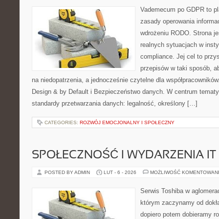
Vademecum po GDPR to plat
zasady operowania informac
wdrożeniu RODO. Strona je
realnych sytuacjach w inst
compliance. Jej cel to przys
przepisów w taki sposób, a
na niedopatrzenia, a jednocześnie czytelne dla współpracownikó
Design & by Default i Bezpieczeństwo danych. W centrum tematy
standardy przetwarzania danych: legalność, określony […]
CATEGORIES:
ROZWÓJ EMOCJONALNY I SPOŁECZNY
SPOŁECZNOŚĆ I WYDARZENIA IT
POSTED BY ADMIN
LUT - 6 - 2026
MOŻLIWOŚĆ KOMENTOWAN
Serwis Toshiba w aglomeracj
którym zaczynamy od dokład
dopiero potem dobieramy roz