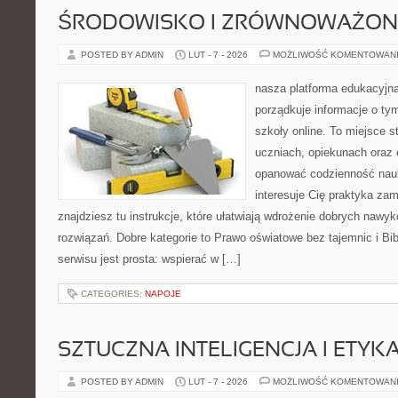
ŚRODOWISKO I ZRÓWNOWAŻON
POSTED BY ADMIN
LUT - 7 - 2026
MOŻLIWOŚĆ KOMENTOWAN
nasza platforma edukacyjna
porządkuje informacje o ty
szkoły online. To miejsce 
uczniach, opiekunach oraz 
opanować codzienność nauki
interesuje Cię praktyka zam
znajdziesz tu instrukcje, które ułatwiają wdrożenie dobrych naw
rozwiązań. Dobre kategorie to Prawo oświatowe bez tajemnic i Bib
serwisu jest prosta: wspierać w […]
CATEGORIES:
NAPOJE
SZTUCZNA INTELIGENCJA I ETYK
POSTED BY ADMIN
LUT - 7 - 2026
MOŻLIWOŚĆ KOMENTOWAN