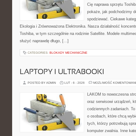
Cię naprawa sprzętu Toshib
pokaże, jak podchodzimy d
spodziewać. Ciekawe katego
Ekologia i Zrównoważona Elektronika. Nasza działalność koncentr
Toshiba, w tym szczególnie na rodzinie Satellite. Modele multimed
służyć naprawdę długo, […]
CATEGORIES:
BLOKADY MECHANICZNE
LAPTOPY I ULTRABOOKI
POSTED BY ADMIN
LUT - 6 - 2026
MOŻLIWOŚĆ KOMENTOWAN
LAKOM to nowoczesna stro
oraz serwisowi urządzeń, k
codziennych zadaniach. To
o osobach, które chcą wybi
tych, którzy potrzebują sp
komputer zwalnia. Inne kate