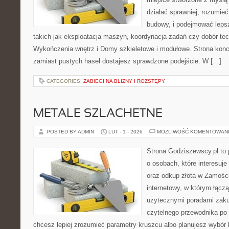
działać sprawniej, rozumieć
budowy, i podejmować leps
takich jak eksploatacja maszyn, koordynacja zadań czy dobór te
Wykończenia wnętrz i Domy szkieletowe i modułowe. Strona konce
zamiast pustych haseł dostajesz sprawdzone podejście. W […]
CATEGORIES:
ZABIEGI NA BLIZNY I ROZSTĘPY
METALE SZLACHETNE
POSTED BY ADMIN
LUT - 1 - 2026
MOŻLIWOŚĆ KOMENTOWAN
Strona Godziszewscy.pl to 
o osobach, które interesuje 
oraz odkup złota w Zamościu
internetowy, w którym łączą
użytecznymi poradami zaku
czytelnego przewodnika po 
chcesz lepiej zrozumieć parametry kruszcu albo planujesz wybór bi