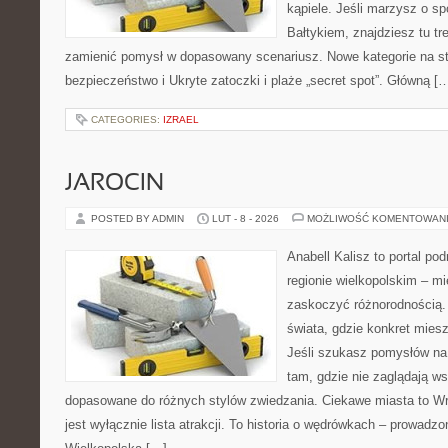
kąpiele. Jeśli marzysz o 
Bałtykiem, znajdziesz tu tr
zamienić pomysł w dopasowany scenariusz. Nowe kategorie na str
bezpieczeństwo i Ukryte zatoczki i plaże „secret spot”. Główną [
CATEGORIES:
IZRAEL
JAROCIN
POSTED BY ADMIN
LUT - 8 - 2026
MOŻLIWOŚĆ KOMENTOWAN
Anabell Kalisz to portal po
regionie wielkopolskim – mie
zaskoczyć różnorodnością. 
świata, gdzie konkret mies
Jeśli szukasz pomysłów na
tam, gdzie nie zaglądają ws
dopasowane do różnych stylów zwiedzania. Ciekawe miasta to Wr
jest wyłącznie lista atrakcji. To historia o wędrówkach – prowadz