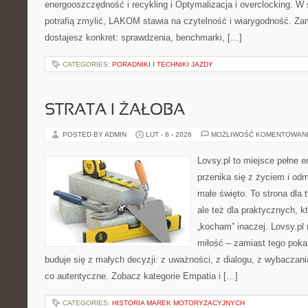
energooszczędność i recykling i Optymalizacja i overclocking. W
potrafią zmylić, LAKOM stawia na czytelność i wiarygodność. Za
dostajesz konkret: sprawdzenia, benchmarki, […]
CATEGORIES:
PORADNIKI I TECHNIKI JAZDY
STRATA I ŻAŁOBA
POSTED BY ADMIN
LUT - 6 - 2026
MOŻLIWOŚĆ KOMENTOWAN
Lovsy.pl to miejsce pełne e
przenika się z życiem i od
małe święto. To strona dla 
ale też dla praktycznych, k
„kocham” inaczej. Lovsy.pl
miłość – zamiast tego pokaz
buduje się z małych decyzji: z uważności, z dialogu, z wybaczani
co autentyczne. Zobacz kategorie Empatia i […]
CATEGORIES:
HISTORIA MAREK MOTORYZACYJNYCH