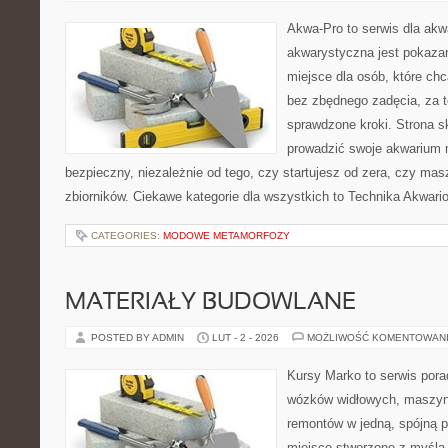
Akwa-Pro to serwis dla akw
akwarystyczna jest pokazan
miejsce dla osób, które ch
bez zbędnego zadęcia, za t
sprawdzone kroki. Strona s
prowadzić swoje akwarium 
bezpieczny, niezależnie od tego, czy startujesz od zera, czy masz
zbiorników. Ciekawe kategorie dla wszystkich to Technika Akwari
CATEGORIES:
MODOWE METAMORFOZY
MATERIAŁY BUDOWLANE
POSTED BY ADMIN
LUT - 2 - 2026
MOŻLIWOŚĆ KOMENTOWAN
Kursy Marko to serwis pora
wózków widłowych, maszyn
remontów w jedną, spójną p
miejsce stworzone z myślą 