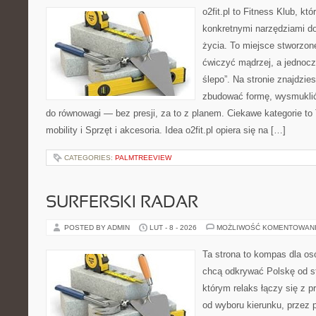
o2fit.pl to Fitness Klub, kt
konkretnymi narzędziami do
życia. To miejsce stworzon
ćwiczyć mądrzej, a jednocze
ślepo”. Na stronie znajdzie
zbudować formę, wysmuklić
do równowagi — bez presji, za to z planem. Ciekawe kategorie to 
mobility i Sprzęt i akcesoria. Idea o2fit.pl opiera się na […]
CATEGORIES:
PALMTREEVIEW
SURFERSKI RADAR
POSTED BY ADMIN
LUT - 8 - 2026
MOŻLIWOŚĆ KOMENTOWAN
Ta strona to kompas dla osó
chcą odkrywać Polskę od st
którym relaks łączy się z
od wyboru kierunku, przez 