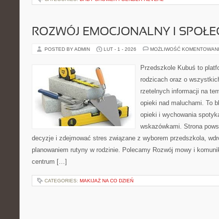
ROZWÓJ EMOCJONALNY I SPOŁE
POSTED BY ADMIN
LUT - 1 - 2026
MOŻLIWOŚĆ KOMENTOWAN
Przedszkole Kubuś to plat
rodzicach oraz o wszystkich
rzetelnych informacji na te
opieki nad maluchami. To b
opieki i wychowania spotyk
wskazówkami. Strona powsta
decyzje i zdejmować stres związane z wyborem przedszkola, wdr
planowaniem rutyny w rodzinie. Polecamy Rozwój mowy i komunik
centrum […]
CATEGORIES:
MAKIJAŻ NA CO DZIEŃ