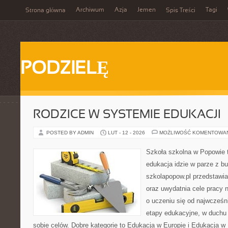
Archiwum
Azja
Jemen
Tagi
Strona główna
Spis Treści
PODZIELĘ
RODZICE W SYSTEMIE EDUKACJI
POSTED BY ADMIN
LUT - 12 - 2026
MOŻLIWOŚĆ KOMENTOWA
Szkoła szkolna w Popowie t
edukacja idzie w parze z b
szkolapopow.pl przedstawia
oraz uwydatnia cele pracy na
o uczeniu się od najwcześni
etapy edukacyjne, w duchu 
sobie celów. Dobre kategorie to Edukacja w Europie i Edukacja w