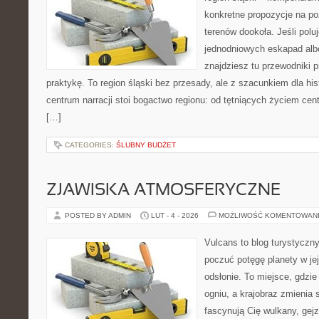
konkretne propozycje na po
terenów dookoła. Jeśli pol
jednodniowych eskapad albo
znajdziesz tu przewodniki p
praktykę. To region śląski bez przesady, ale z szacunkiem dla hist
centrum narracji stoi bogactwo regionu: od tętniących życiem cen
[…]
CATEGORIES:
ŚLUBNY BUDŻET
ZJAWISKA ATMOSFERYCZNE
POSTED BY ADMIN
LUT - 4 - 2026
MOŻLIWOŚĆ KOMENTOWAN
Vulcans to blog turystyczny
poczuć potęgę planety w jej
odsłonie. To miejsce, gdzie 
ogniu, a krajobraz zmienia 
fascynują Cię wulkany, gej