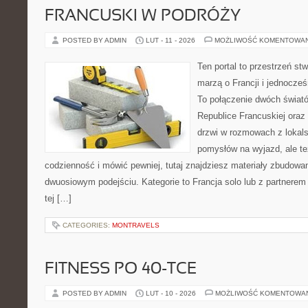
FRANCUSKI W PODRÓŻY
POSTED BY ADMIN
LUT - 11 - 2026
MOŻLIWOŚĆ KOMENTOWA
Ten portal to przestrzeń st
marzą o Francji i jednocześ
To połączenie dwóch świat
Republice Francuskiej oraz 
drzwi w rozmowach z lokals
pomysłów na wyjazd, ale t
codzienność i mówić pewniej, tutaj znajdziesz materiały zbudowa
dwuosiowym podejściu. Kategorie to Francja solo lub z partnerem 
tej […]
CATEGORIES:
MONTRAVELS
FITNESS PO 40-TCE
POSTED BY ADMIN
LUT - 10 - 2026
MOŻLIWOŚĆ KOMENTOWA