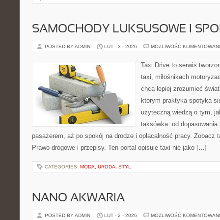
SAMOCHODY LUKSUSOWE I SP
POSTED BY ADMIN
LUT - 3 - 2026
MOŻLIWOŚĆ KOMENTOWAN
Taxi Drive to serwis tworz
taxi, miłośnikach motoryzac
chcą lepiej zrozumieć świa
którym praktyka spotyka si
użyteczną wiedzą o tym, j
taksówka: od dopasowania p
pasażerem, aż po spokój na drodze i opłacalność pracy. Zobacz t
Prawo drogowe i przepisy. Ten portal opisuje taxi nie jako […]
CATEGORIES:
MODA, URODA, STYL
NANO AKWARIA
POSTED BY ADMIN
LUT - 2 - 2026
MOŻLIWOŚĆ KOMENTOWAN