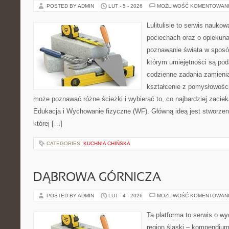
POSTED BY ADMIN
LUT - 5 - 2026
MOŻLIWOŚĆ KOMENTOWAN
Lulitulisie to serwis nauko
pociechach oraz o opiekuna
poznawanie świata w sposób
którym umiejętności są pod
codzienne zadania zamieniaj
kształcenie z pomysłowośc
może poznawać różne ścieżki i wybierać to, co najbardziej zacie
Edukacja i Wychowanie fizyczne (WF). Główną ideą jest stworzeni
której […]
CATEGORIES:
KUCHNIA CHIŃSKA
DĄBROWA GÓRNICZA
POSTED BY ADMIN
LUT - 4 - 2026
MOŻLIWOŚĆ KOMENTOWAN
Ta platforma to serwis o w
region śląski – kompendiu