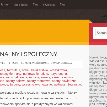
Jemen
Tagi
Tagi
Spis Treści
Wybierać
SUB
NALNY I SPOŁECZNY
Nawyki tworz
Większość lu
ROZWÓJ
 LUT - 1 - 2026
MOŻLIWOŚĆ KOMENTOWANIA
ZOSTAŁA
wiele czynno
EMOCJONALNY
przebudzenia
I
ness
,
formuła 1
,
hokej
,
kajakarstwo
,
koszykówka
,
SPOŁECZNY
sięgamy po t
otocykle
,
narty
,
nurkowanie
,
odzież turystyczna
,
zaczynamy p
nie
,
rajdy
,
rekreacja
,
rodzina
,
rowery
,
saneczkarstwo
,
organizujemy
port
,
sporty halowe
,
sporty motorowe
,
sporty powietrzne
,
wynikiem ka
bowce
,
trybuny
,
wczesne wychowanie
,
wellness
,
żeglarstwo
raczej efekt
długo, aż st
tworzone z myślą o rodzicach oraz o wszystkich, którzy
funkcjonowa
sprzymierze
a temat przedszkoli i placówek opieki nad maluchami. To
psychiczną, 
 wychowania spotyka się z praktycznymi wskazówkami.
jeśli utrwala