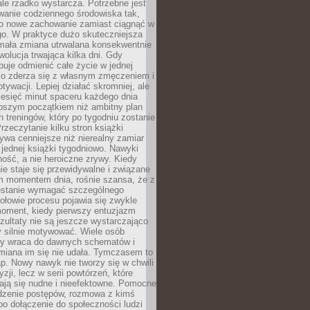
ale rzadko wystarcza. Potrzebne jest
wanie codziennego środowiska tak,
ło nowe zachowanie zamiast ciągnąć w
go. W praktyce dużo skuteczniejsza
 mała zmiana utrwalana konsekwentnie
ewolucja trwająca kilka dni. Gdy
buje odmienić całe życie w jednej
bko zderza się z własnym zmęczeniem i
ywacji. Lepiej działać skromniej, ale
ziesięć minut spaceru każdego dnia
pszym początkiem niż ambitny plan
 treningów, który po tygodniu zostanie
rzeczytanie kilku stron książki
ywa cenniejsze niż nierealny zamiar
 jednej książki tygodniowo. Nawyki
rność, a nie heroiczne zrywy. Kiedy
ie staje się przewidywalne i związane
m momentem dnia, rośnie szansa, że z
stanie wymagać szczególnego
ołowie procesu pojawia się zwykle
moment, kiedy pierwszy entuzjazm
zultaty nie są jeszcze wystarczająco
y silnie motywować. Wiele osób
dy wraca do dawnych schematów i
miana im się nie udała. Tymczasem to
ap. Nowy nawyk nie tworzy się w chwili
zji, lecz w serii powtórzeń, które
ją się nudne i nieefektowne. Pomocne
edzenie postępów, rozmowa z kimś
o dołączenie do społeczności ludzi