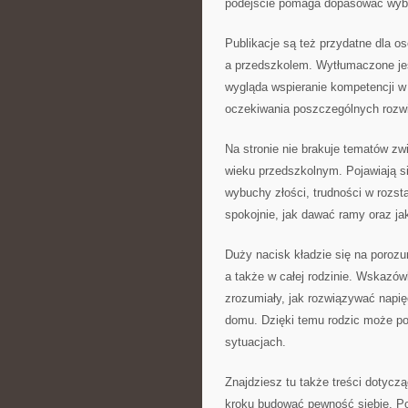
podejście pomaga dopasować wybór
Publikacje są też przydatne dla o
a przedszkolem. Wytłumaczone jes
wygląda wspieranie kompetencji w 
oczekiwania poszczególnych rozwi
Na stronie nie brakuje tematów zw
wieku przedszkolnym. Pojawiają si
wybuchy złości, trudności w rozsta
spokojnie, jak dawać ramy oraz j
Duży nacisk kładzie się na porozu
a także w całej rodzinie. Wskazó
zrozumiały, jak rozwiązywać napię
domu. Dzięki temu rodzic może p
sytuacjach.
Znajdziesz tu także treści dotyczą
kroku budować pewność siebie. Poj