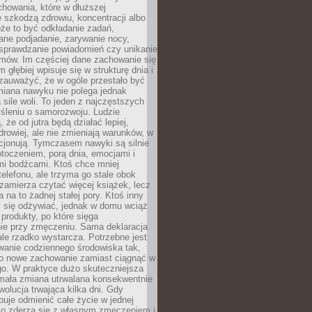
howania, które w dłuższej
 szkodzą zdrowiu, koncentracji albo
że to być odkładanie zadań,
ane podjadanie, zarywanie nocy,
sprawdzanie powiadomień czy unikanie
zmów. Im częściej dane zachowanie się
 głębiej wpisuje się w strukturę dnia i
 zauważyć, że w ogóle przestało być
iana nawyku nie polega jednak
 sile woli. To jeden z najczęstszych
śleniu o samorozwoju. Ludzie
 że od jutra będą działać lepiej,
zdrowiej, ale nie zmieniają warunków, w
cjonują. Tymczasem nawyki są silnie
toczeniem, porą dnia, emocjami i
mi bodźcami. Ktoś chce mniej
telefonu, ale trzyma go stale obok
 zamierza czytać więcej książek, lecz
 na to żadnej stałej pory. Ktoś inny
ej się odżywiać, jednak w domu wciąż
produkty, po które sięga
ie przy zmęczeniu. Sama deklaracja
ale rzadko wystarcza. Potrzebne jest
wanie codziennego środowiska tak,
ło nowe zachowanie zamiast ciągnąć w
go. W praktyce dużo skuteczniejsza
 mała zmiana utrwalana konsekwentnie
ewolucja trwająca kilka dni. Gdy
buje odmienić całe życie w jednej
bko zderza się z własnym zmęczeniem i