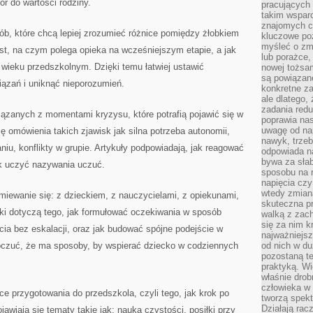
 do wartości rodziny.
pracujących
takim wspar
znajomych 
sób, które chcą lepiej zrozumieć różnice pomiędzy żłobkiem
kluczowe poz
myśleć o zm
t, na czym polega opieka na wcześniejszym etapie, a jak
lub porażce,
wieku przedszkolnym. Dzięki temu łatwiej ustawić
nowej tożsa
są powiązan
ązań i uniknąć nieporozumień.
konkretne za
ale dlatego,
zadania redu
iązanych z momentami kryzysu, które potrafią pojawić się w
poprawia nas
uwagę od nap
ę omówienia takich zjawisk jak silna potrzeba autonomii,
nawyk, trzeb
niu, konflikty w grupie. Artykuły podpowiadają, jak reagować
odpowiada n
bywa za słab
ak uczyć nazywania uczuć.
sposobu na r
napięcia cz
wtedy zmian
miewanie się: z dzieckiem, z nauczycielami, z opiekunami,
skuteczna pr
wki dotyczą tego, jak formułować oczekiwania w sposób
walką z zac
się za nim k
cia bez eskalacji, oraz jak budować spójne podejście w
najważniejsz
oczuć, że ma sposoby, by wspierać dziecko w codziennych
od nich w du
pozostaną te
praktyką. Wi
właśnie drob
człowieka w
ce przygotowania do przedszkola, czyli tego, jak krok po
tworzą spekt
Działają rac
awiają się tematy takie jak: nauka czystości, posiłki przy