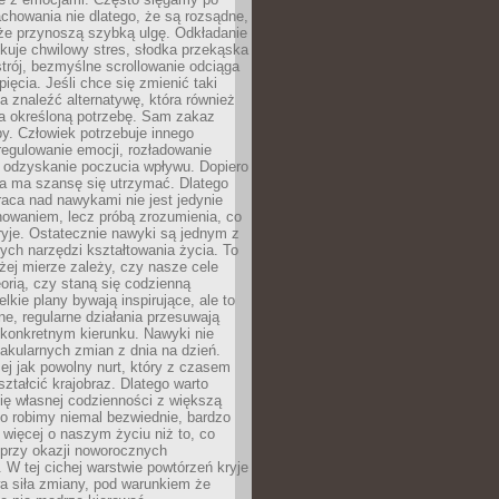
chowania nie dlatego, że są rozsądne,
 że przynoszą szybką ulgę. Odkładanie
kuje chwilowy stres, słodka przekąska
trój, bezmyślne scrollowanie odciąga
ięcia. Jeśli chce się zmienić taki
a znaleźć alternatywę, która również
a określoną potrzebę. Sam zakaz
y. Człowiek potrzebuje innego
egulowanie emocji, rozładowanie
y odzyskanie poczucia wpływu. Dopiero
a ma szansę się utrzymać. Dlatego
aca nad nawykami nie jest jedynie
howaniem, lecz próbą zrozumienia, co
ryje. Ostatecznie nawyki są jednym z
ych narzędzi kształtowania życia. To
żej mierze zależy, czy nasze cele
orią, czy staną się codzienną
elkie plany bywają inspirujące, ale to
ne, regularne działania przesuwają
 konkretnym kierunku. Nawyki nie
akularnych zmian z dnia na dzień.
zej jak powolny nurt, który z czasem
ształcić krajobraz. Dlatego warto
ię własnej codzienności z większą
o robimy niemal bezwiednie, bardzo
więcej o naszym życiu niż to, co
 przy okazji noworocznych
 W tej cichej warstwie powtórzeń kryje
a siła zmiany, pod warunkiem że