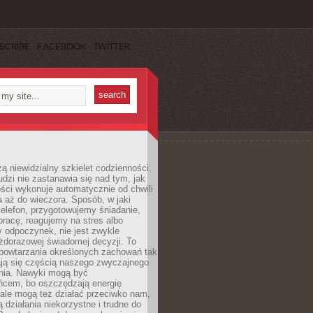
SCRIBE
FACEBOOK
TWITTER
ą niewidzialny szkielet codzienności.
dzi nie zastanawia się nad tym, jak
ści wykonuje automatycznie od chwili
 aż do wieczora. Sposób, w jaki
elefon, przygotowujemy śniadanie,
racę, reagujemy na stres albo
 odpoczynek, nie jest zwykle
żdorazowej świadomej decyzji. To
 powtarzania określonych zachowań tak
ają się częścią naszego zwyczajnego
nia. Nawyki mogą być
ńcem, bo oszczędzają energię
ale mogą też działać przeciwko nam,
ją działania niekorzystne i trudne do