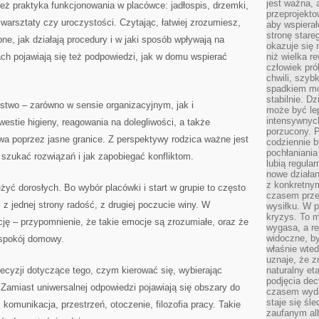
jest ważna, 
też praktyka funkcjonowania w placówce: jadłospis, drzemki,
przeprojekto
arsztaty czy uroczystości. Czytając, łatwiej zrozumiesz,
aby wspiera
stronę stare
e, jak działają procedury i w jaki sposób wpływają na
okazuje się
ch pojawiają się też podpowiedzi, jak w domu wspierać
niż wielka r
człowiek pró
chwili, szy
spadkiem mot
stabilnie. D
stwo – zarówno w sensie organizacyjnym, jak i
może być le
intensywnych
stie higieny, reagowania na dolegliwości, a także
porzucony. P
a poprzez jasne granice. Z perspektywy rodzica ważne jest
codziennie b
pochłaniania
e szukać rozwiązań i jak zapobiegać konfliktom.
lubią regula
nowe działan
z konkretny
żyć dorosłych. Bo wybór placówki i start w grupie to często
czasem prze
z jednej strony radość, z drugiej poczucie winy. W
wysiłku. W p
kryzys. To 
cję – przypomnienie, że takie emocje są zrozumiałe, oraz że
wygasa, a re
widoczne, b
 spokój domowy.
właśnie wte
uznaje, że z
decyzji dotyczące tego, czym kierować się, wybierając
naturalny et
podjęcia decy
Zamiast uniwersalnej odpowiedzi pojawiają się obszary do
czasem wyda
staje się śl
 komunikacja, przestrzeń, otoczenie, filozofia pracy. Takie
zaufanym alb