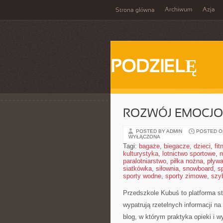
Archiwum
Azja
Strona główna
PODZIELĘ
ROZWÓJ EMOCJO
POSTED BY ADMIN
POSTED ON
WYŁĄCZONA
Tagi:
bagaże
,
biegacze
,
dzieci
,
fit
kulturystyka
,
lotnictwo sportowe
,
m
paralotniarstwo
,
piłka nożna
,
pływa
siatkówka
,
siłownia
,
snowboard
,
s
sporty wodne
,
sporty zimowe
,
szy
Przedszkole Kubuś
to platforma s
wypatrują rzetelnych informacji n
blog, w którym praktyka opieki i