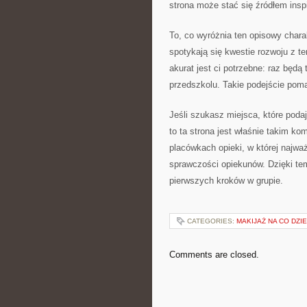
strona może stać się źródłem inspi
To, co wyróżnia ten opisowy chara
spotykają się kwestie rozwoju z t
akurat jest ci potrzebne: raz będą
przedszkolu. Takie podejście pom
Jeśli szukasz miejsca, które poda
to ta strona jest właśnie takim k
placówkach opieki, w której najwa
sprawczości opiekunów. Dzięki t
pierwszych kroków w grupie.
CATEGORIES:
MAKIJAŻ NA CO DZI
Comments are closed.