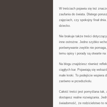
W treściach pojawia się też znacze
zaufania do świata. Dlatego porus
zajęciach, czy spokojny finał dni
dziecko.
Nie brakuje także treści dotycząc
inne ostrożne. Jedno szybko wchod
porównywanie zwykle nie pomaga, 
temu opisy i porady są otwarte na
Na blogu znajdziesz również refle
ciągłych kar. Pojawiają się wskaz
małe kroki. To podejście wspiera 
zarówno w przedszkolu.
Całość treści jest pomyślana tak, 
dostajesz realne rozwiązania. Jed
świadomość, że rodzicielstwo to ni