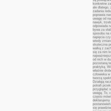
konkretne za
ale dlatego,
zadania redu
poprawia nas
uwagę od nap
nawyk, trzeb
odpowiada n
bywa za słab
sposobu na r
napięcia cz
wtedy zmian
skuteczna pr
walką z zac
się za nim k
najważniejsz
od nich w du
pozostaną te
praktyką. Wi
właśnie drob
człowieka w
tworzą spekt
Działają rac
potrafi przek
przyglądać s
uwagą. To, c
często mówi 
deklarujemy
postanowień.
się prawdziw