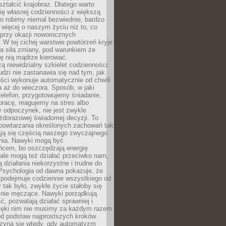
ształcić krajobraz. Dlatego warto
ię własnej codzienności z większą
o robimy niemal bezwiednie, bardzo
więcej o naszym życiu niż to, co
 przy okazji noworocznych
 W tej cichej warstwie powtórzeń kryje
a siła zmiany, pod warunkiem że
ę nią mądrze kierować.
ą niewidzialny szkielet codzienności.
dzi nie zastanawia się nad tym, jak
ści wykonuje automatycznie od chwili
 aż do wieczora. Sposób, w jaki
elefon, przygotowujemy śniadanie,
racę, reagujemy na stres albo
 odpoczynek, nie jest zwykle
żdorazowej świadomej decyzji. To
 powtarzania określonych zachowań tak
ają się częścią naszego zwyczajnego
nia. Nawyki mogą być
ńcem, bo oszczędzają energię
ale mogą też działać przeciwko nam,
ją działania niekorzystne i trudne do
 Psychologia od dawna pokazuje, że
 podejmuje codziennie wszystkiego od
tak było, zwykłe życie stałoby się
lnie męczące. Nawyki porządkują
ć, pozwalają działać sprawniej i
zięki nim nie musimy za każdym razem
od podstaw najprostszych kroków.
zyna się wtedy, gdy automatyzm