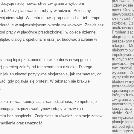
przerwania.
ać decyzje i zdejmować stres związane z wyborem
człowiek nie
nowa. Gdyby 
 a także z planowaniem rutyny w rodzinie. Polecamy
niewyobraża
wój niemowląt. W centrum uwagi są najmłodsi – ich tempo
rzeczywistoś
szybciej. D
pierać je w najważniejszym okresie rozwojowym. Znajdziesz
analizować 
od pracy w placówce przedszkolnej i w opiece dziennej.
Problem zac
obejmuje zac
glądać dialog z opiekunami oraz jak budować zaufanie w
perspektywie
relacjom. Mo
niekontrolow
impulsywne 
trudnych ro
zy chcą lepiej zrozumieć pierwsze dni w nowej grupie.
powtarza, tym
ej przebieg zależy od temperamentu dziecka. Dlatego
tym trudniej
wyborem. Zm
gie: jak zbudować pozytywne skojarzenia, jak rozmawiać, co
wyłącznie na
ać, gdy pojawią się protest. W tekstach nie brakuje
błędów w my
postanawiają,
.
sprawniej i 
których funk
związane z o
ecka: mowa, koordynacja, samodzielność, kompetencje
powtarzalny
korzystać z 
pomagają rozpoznawać typowe etapy w rozwoju i
siebie. Ktoś
ku bez pośpiechu. Znajdziesz tu również inspiracje zabaw i
nie wyznacza
planuje lepi
 myślenie oraz uważność.
ma pod ręką 
automatyczn