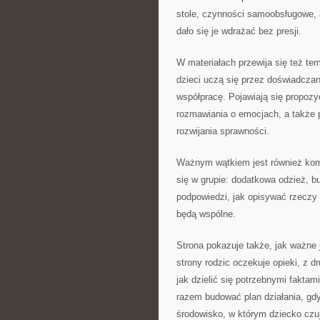
stole, czynności samoobsługowe, 
dało się je wdrażać bez presji.
W materiałach przewija się też t
dzieci uczą się przez doświadcza
współpracę. Pojawiają się propozy
rozmawiania o emocjach, a także 
rozwijania sprawności.
Ważnym wątkiem jest również komp
się w grupie: dodatkowa odzież, bu
podpowiedzi, jak opisywać rzeczy
będą wspólne.
Strona pokazuje także, jak ważne
strony rodzic oczekuje opieki, z dr
jak dzielić się potrzebnymi faktam
razem budować plan działania, gdy
środowisko, w którym dziecko czuj