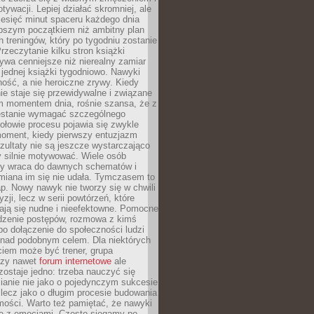
ywacji. Lepiej działać skromniej, ale
ziesięć minut spaceru każdego dnia
pszym początkiem niż ambitny plan
 treningów, który po tygodniu zostanie
rzeczytanie kilku stron książki
ywa cenniejsze niż nierealny zamiar
 jednej książki tygodniowo. Nawyki
rność, a nie heroiczne zrywy. Kiedy
ie staje się przewidywalne i związane
m momentem dnia, rośnie szansa, że z
stanie wymagać szczególnego
ołowie procesu pojawia się zwykle
moment, kiedy pierwszy entuzjazm
zultaty nie są jeszcze wystarczająco
y silnie motywować. Wiele osób
dy wraca do dawnych schematów i
miana im się nie udała. Tymczasem to
ap. Nowy nawyk nie tworzy się w chwili
zji, lecz w serii powtórzeń, które
ją się nudne i nieefektowne. Pomocne
edzenie postępów, rozmowa z kimś
o dołączenie do społeczności ludzi
 nad podobnym celem. Dla niektórych
ciem może być trener, grupa
czy nawet
forum internetowe
ale
ostaje jedno: trzeba nauczyć się
ianie nie jako o pojedynczym sukcesie
 lecz jako o długim procesie budowania
mości. Warto też pamiętać, że nawyki
e z emocjami. Często sięgamy po