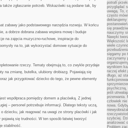
potrafi przek
a także zgłaszanie potrzeb. Wskazówki są podane tak, by
przyglądać s
uwagą. To, c
często mówi 
deklarujemy
postanowień.
emat zabawy jako podstawowego narzędzia rozwoju. W końcu
się prawdziw
nie, a dobrze dobrana zabawa wspiera mowę i buduje
nauczymy si
Nawyki tworz
cje na zajęcia muzyczno-ruchowe, inspiracje do
Większość lu
wiele czynno
pomysły na to, jak wykorzystać domowe sytuacje do
przebudzenia
sięgamy po t
zaczynamy p
organizujemy
letowanie rzeczy. Tematy obejmują to, co zwykle przydaje
wynikiem ka
raczej efekt
ty na zmianę, butelka, ulubiony drobiazg. Pojawiają się
długo, aż st
 oraz jak przygotować dziecko do tego, że pewne elementy
funkcjonowa
sprzymierze
psychiczną, 
jeśli utrwala
przerwania.
 jest współpraca pomiędzy domem a placówką. Z jednej
człowiek nie
ugiej – personel potrzebuje informacji. Dlatego teksty uczą,
nowa. Gdyby 
niewyobraża
i o dziecku, jak reagować na uwagi ze strony placówki i jak
rzeczywistoś
szybciej. D
 pojawią się trudności. W ten sposób łatwiej tworzyć
analizować 
e stabilność.
Problem zac