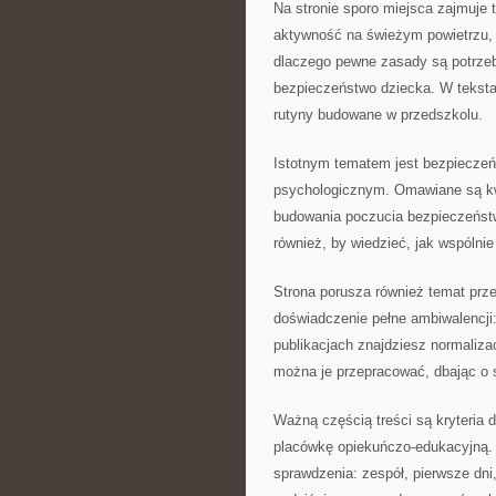
Na stronie sporo miejsca zajmuje 
aktywność na świeżym powietrzu, w
dlaczego pewne zasady są potrzebn
bezpieczeństwo dziecka. W teksta
rutyny budowane w przedszkolu.
Istotnym tematem jest bezpieczeń
psychologicznym. Omawiane są kwe
budowania poczucia bezpieczeństw
również, by wiedzieć, jak wspólni
Strona porusza również temat prze
doświadczenie pełne ambiwalencji: 
publikacjach znajdziesz normaliza
można je przepracować, dbając o
Ważną częścią treści są kryteria 
placówkę opiekuńczo-edukacyjną. 
sprawdzenia: zespół, pierwsze dni,