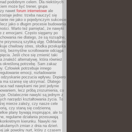
 nad podobnym celem. Dla niektórych
ciem może być trener, grupa
czy nawet
forum internetowe
ale
ostaje jedno: trzeba nauczyć się
ianie nie jako o pojedynczym sukcesie
 lecz jako o długim procesie budowania
mości. Warto też pamiętać, że nawyki
e z emocjami. Często sięgamy po
chowania nie dlatego, że są rozsądne,
 że przynoszą szybką ulgę. Odkładanie
kuje chwilowy stres, słodka przekąska
trój, bezmyślne scrollowanie odciąga
ięcia. Jeśli chce się zmienić taki
a znaleźć alternatywę, która również
a określoną potrzebę. Sam zakaz
y. Człowiek potrzebuje innego
egulowanie emocji, rozładowanie
y odzyskanie poczucia wpływu. Dopiero
a ma szansę się utrzymać. Dlatego
aca nad nawykami nie jest jedynie
howaniem, lecz próbą zrozumienia, co
ryje. Ostatecznie nawyki są jednym z
ych narzędzi kształtowania życia. To
żej mierze zależy, czy nasze cele
orią, czy staną się codzienną
elkie plany bywają inspirujące, ale to
ne, regularne działania przesuwają
 konkretnym kierunku. Nawyki nie
akularnych zmian z dnia na dzień.
zej jak powolny nurt, który z czasem