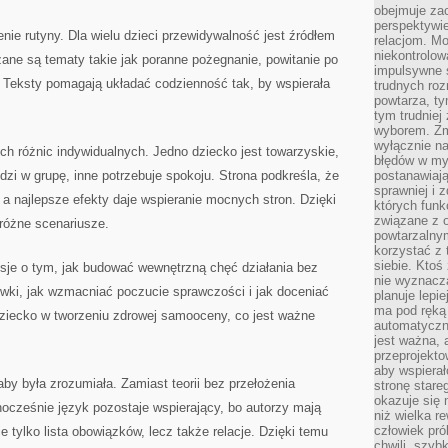
obejmuje zac
perspektywie
nie rutyny. Dla wielu dzieci przewidywalność jest źródłem
relacjom. Mo
niekontrolow
zane są tematy takie jak poranne pożegnanie, powitanie po
impulsywne 
a. Teksty pomagają układać codzienność tak, by wspierała
trudnych ro
powtarza, tym
tym trudniej
wyborem. Zm
wyłącznie na
ych różnic indywidualnych. Jedno dziecko jest towarzyskie,
błędów w my
zi w grupę, inne potrzebuje spokoju. Strona podkreśla, że
postanawiają,
sprawniej i 
a najlepsze efekty daje wspieranie mocnych stron. Dzięki
których funk
związane z o
 różne scenariusze.
powtarzalny
korzystać z 
siebie. Ktoś
ksje o tym, jak budować wewnętrzną chęć działania bez
nie wyznacza
ówki, jak wzmacniać poczucie sprawczości i jak doceniać
planuje lepi
ma pod ręką 
dziecko w tworzeniu zdrowej samooceny, co jest ważne
automatyczn
jest ważna, 
przeprojekto
aby wspiera
aby była zrozumiała. Zamiast teorii bez przełożenia
stronę stare
okazuje się
nocześnie język pozostaje wspierający, bo autorzy mają
niż wielka r
człowiek pró
e tylko lista obowiązków, lecz także relacje. Dzięki temu
chwili, szy