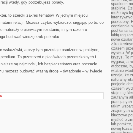
racji wtedy, gdy potrzebujesz porady.
spadkiem mot
stabilnie. D
może być le
kter, to szeroki zakres tematów. W jednym miejscu
intensywnych
porzucony. P
ematami relacji. Możesz czytać wybiórczo, sięgając po to, co
codziennie b
 to materiały o pierwszym rozstaniu, innym razem o
pochłaniania
lubią regula
aga budować wiedzę krok po kroku.
nowe działan
z konkretny
czasem prze
je wskazówki, a przy tym pozostaje osadzone w praktyce,
wysiłku. W p
ompendium. To przestrzeń o placówkach przedszkolnych i
kryzys. To 
wygasa, a re
żniejsze są najmłodsi, ich bezpieczeństwo oraz poczucie
widoczne, b
właśnie wte
emu możesz budować własną drogę – świadomie – w świecie
uznaje, że z
naturalny et
podjęcia decy
czasem wyda
staje się śl
EŃ
zaufanym alb
pracujących
takim wspar
znajomych 
kluczowe poz
myśleć o zm
lub porażce,
nowej tożsa
są powiązan