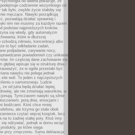
 Psychologia od dawna pokazuje, że
 podejmuje codziennie wszystkiego od
tak było, zwykłe życie stałoby się
lnie męczące. Nawyki porządkują
ć, pozwalają działać sprawniej i
zięki nim nie musimy za każdym razem
od podstaw najprostszych kroków.
zyna się wtedy, gdy automatyzm
howania, które w dłuższej
 szkodzą zdrowiu, koncentracji albo
że to być odkładanie zadań,
ane podjadanie, zarywanie nocy,
sprawdzanie powiadomień czy unikanie
zmów. Im częściej dane zachowanie się
 głębiej wpisuje się w strukturę dnia i
 zauważyć, że w ogóle przestało być
iana nawyku nie polega jednak
 sile woli. To jeden z najczęstszych
śleniu o samorozwoju. Ludzie
 że od jutra będą działać lepiej,
zdrowiej, ale nie zmieniają warunków, w
cjonują. Tymczasem nawyki są silnie
toczeniem, porą dnia, emocjami i
mi bodźcami. Ktoś chce mniej
telefonu, ale trzyma go stale obok
 zamierza czytać więcej książek, lecz
 na to żadnej stałej pory. Ktoś inny
ej się odżywiać, jednak w domu wciąż
produkty, po które sięga
ie przy zmęczeniu. Sama deklaracja