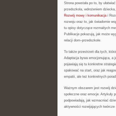
Strona powstała po to, by ułatwi
przedszkola, wdrożeniem dziecka,
Rozwój mowy i komunikacja
i Roz
rozwoju oraz to, jak świadomie ws
tu opisy dotyczące rozmaitych met
Publikacje pokazują, jak może wy
relacji dom–przedszkole.
To także przestrzeń dla tych, któr
Adaptacja bywa emocjonująca, a j
pojawiają się tu konkretne strate
spakować na start, oraz jak reagow
empatii, ale też konkretnych porad
Ważnym obszarem jest rozwój dzi
społeczne oraz emocje. Artykuły 
podpowiadają, jak wzmacniać dziec
aktywności rozwijających twórcze