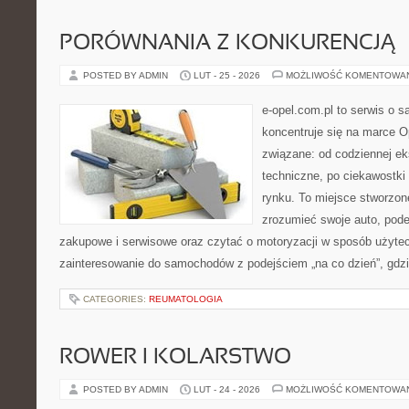
PORÓWNANIA Z KONKURENCJĄ
POSTED BY ADMIN
LUT - 25 - 2026
MOŻLIWOŚĆ KOMENTOWA
e-opel.com.pl to serwis o 
koncentruje się na marce Op
związane: od codziennej eks
techniczne, po ciekawostki
rynku. To miejsce stworzone
zrozumieć swoje auto, pode
zakupowe i serwisowe oraz czytać o motoryzacji w sposób użytec
zainteresowanie do samochodów z podejściem „na co dzień”, gdzie 
CATEGORIES:
REUMATOLOGIA
ROWER I KOLARSTWO
POSTED BY ADMIN
LUT - 24 - 2026
MOŻLIWOŚĆ KOMENTOWA