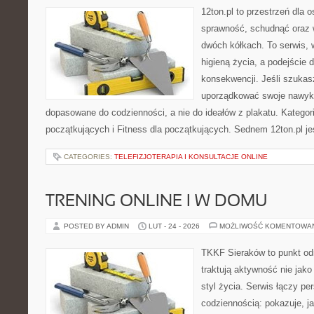
12ton.pl to przestrzeń dla 
sprawność, schudnąć oraz w
dwóch kółkach. To serwis, w
higieną życia, a podejście 
konsekwencji. Jeśli szukas
uporządkować swoje nawyki, 
dopasowane do codzienności, a nie do ideałów z plakatu. Kategori
początkujących i Fitness dla początkujących. Sednem 12ton.pl je
CATEGORIES:
TELEFIZJOTERAPIA I KONSULTACJE ONLINE
TRENING ONLINE I W DOMU
POSTED BY ADMIN
LUT - 24 - 2026
MOŻLIWOŚĆ KOMENTOWA
TKKF Sieraków to punkt odn
traktują aktywność nie jako
styl życia. Serwis łączy p
codziennością: pokazuje, j