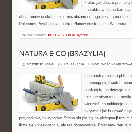
kroku, jak dbać o profilakty
charakter w duchu fair play.
chcą trenować skuteczniej, niezależnie od tego, czy są na etapie 
Polecamy Psychologia sportu i Planowanie treningu. W centrum 
CATEGORIES:
PORADY DLA KUPUJĄCYCH
NATURA & CO (BRAZYLIA)
POSTED BY ADMIN
LUT - 23 - 2026
MOŻLIWOŚĆ KOMENTOWA
johnmasters-polska.pl to se
interesują się światem bea
bardziej trafne decyzje zak
miejsce stworzone z myślą o
wiedzieć, co nakładają na s
aktywne i jak budować ruty
przypadkowych wyborów. Strona skupia się na pielęgnacji rozumia
liczy się konsekwencja, ale też dopasowanie. Polecamy Natura & 