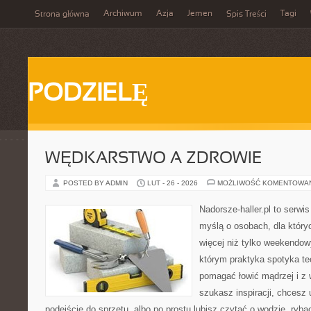
Archiwum
Azja
Jemen
Tagi
Strona główna
Spis Treści
PODZIELĘ
WĘDKARSTWO A ZDROWIE
POSTED BY ADMIN
LUT - 26 - 2026
MOŻLIWOŚĆ KOMENTOWA
Nadorsze-haller.pl to serwi
myślą o osobach, dla który
więcej niż tylko weekendo
którym praktyka spotyka te
pomagać łowić mądrzej i z 
szukasz inspiracji, chcesz
podejście do sprzętu, albo po prostu lubisz czytać o wodzie, ryba