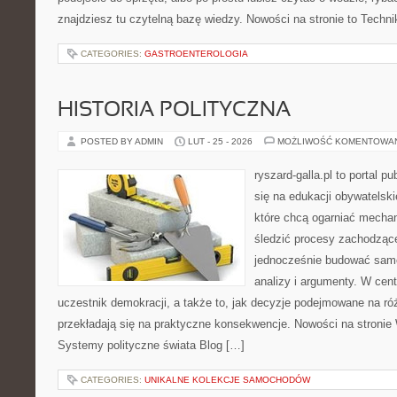
znajdziesz tu czytelną bazę wiedzy. Nowości na stronie to Techni
CATEGORIES:
GASTROENTEROLOGIA
HISTORIA POLITYCZNA
POSTED BY ADMIN
LUT - 25 - 2026
MOŻLIWOŚĆ KOMENTOWA
ryszard-galla.pl to portal p
się na edukacji obywatelski
które chcą ogarniać mecha
śledzić procesy zachodzące
jednocześnie budować samo
analizy i argumenty. W cen
uczestnik demokracji, a także to, jak decyzje podejmowane na r
przekładają się na praktyczne konsekwencje. Nowości na stronie
Systemy polityczne świata Blog […]
CATEGORIES:
UNIKALNE KOLEKCJE SAMOCHODÓW