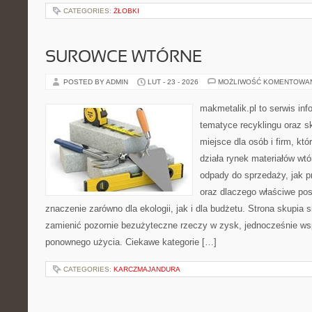
CATEGORIES:
ŻŁOBKI
SUROWCE WTÓRNE
POSTED BY ADMIN
LUT - 23 - 2026
MOŻLIWOŚĆ KOMENTOWA
makmetalik.pl to serwis in
tematyce recyklingu oraz 
miejsce dla osób i firm, któ
działa rynek materiałów wt
odpady do sprzedaży, jak pr
oraz dlaczego właściwe po
znaczenie zarówno dla ekologii, jak i dla budżetu. Strona skupia s
zamienić pozornie bezużyteczne rzeczy w zysk, jednocześnie ws
ponownego użycia. Ciekawe kategorie […]
CATEGORIES:
KARCZMAJANDURA