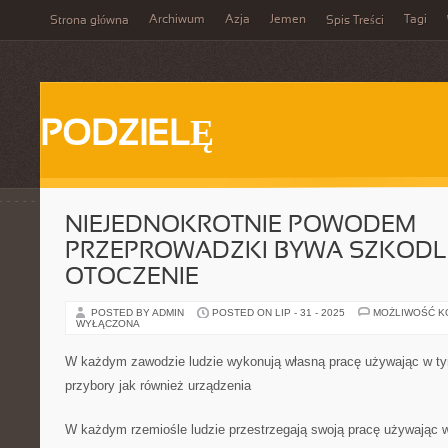
Archiwum
Azja
Jemen
Tagi
Strona główna
Spis Treści
PODZIELĘ
NIEJEDNOKROTNIE POWODEM
PRZEPROWADZKI BYWA SZKODL
OTOCZENIE
POSTED BY ADMIN
POSTED ON LIP - 31 - 2025
MOŻLIWOŚĆ 
WYŁĄCZONA
W każdym zawodzie ludzie wykonują własną pracę używając w ty
przybory jak również urządzenia
W każdym rzemiośle ludzie przestrzegają swoją pracę używając w