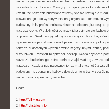
narzędzia jak również urządzenia. Jak najbardziej mają one na ce
wszystkich pracobiorców. Maszyny rodzaju koparka to podstawa 
kwestii, że narzędzia budowlane w różny sposób różnią się międ
poświęcone jest do wykonywania innej czynności. Też można wyr
budowlanych ilu profesjonalistów absorbuje się daną budową, co p
naczepa Krone. W zależności od pracy jaką zajmuje się fachowiec
on posiadać. Selekcjonując ekipę budowlaną każda osoba, która m
wykonanie swojego domu dowiaduje się czy ma ona wszystkie po
narzędzi budowlanych wyróżnić wolno między innymi: szuflę, pozio
dużo innych. Transport to sprzedaż naczep. Każda czynność potr
narzędzia budowlanego, które powinno znajdować się zawsze pod 
narzędzie. Każdy z nas na pewno nie raz miał styczność z wszel
budowlanymi. Jednak nie każdy człowiek umie w trafny sposób po
narzędziami. Zapraszamy na zobacz.
źródło:
———————————
1.
http://fuji-mig.com
2.
http://fukstyles.info