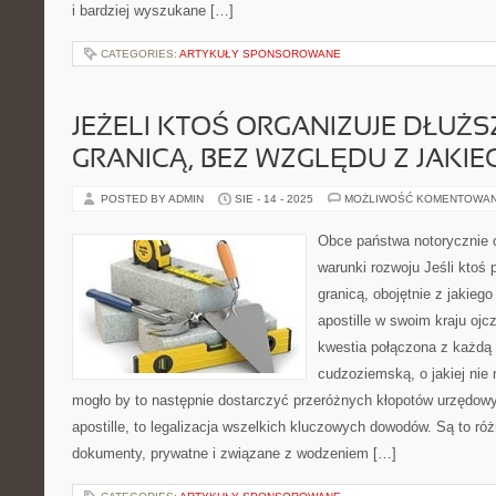
i bardziej wyszukane […]
CATEGORIES:
ARTYKUŁY SPONSOROWANE
JEŻELI KTOŚ ORGANIZUJE DŁUŻS
GRANICĄ, BEZ WZGLĘDU Z JAKI
POSTED BY ADMIN
SIE - 14 - 2025
MOŻLIWOŚĆ KOMENTOWA
Obce państwa notorycznie o
warunki rozwoju Jeśli ktoś 
granicą, obojętnie z jakieg
apostille w swoim kraju oj
kwestia połączona z każdą
cudzoziemską, o jakiej ni
mogło by to następnie dostarczyć przeróżnych kłopotów urzędowy
apostille, to legalizacja wszelkich kluczowych dowodów. Są to ró
dokumenty, prywatne i związane z wodzeniem […]