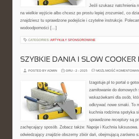
Jeśli szukasz natchnienia 
na wielkie wyjście albo chcesz po prostu lepiej zrozumieć, co dzia
znajdziesz tu sprawdzone podejście i czytelne instrukcje. Polecam
wodoodporności […]
CATEGORIES:
ARTYKUŁY SPONSOROWANE
SZYBKIE DANIA I SLOW COOKER
POSTED BY ADMIN
GRU - 2 - 2025
MOŻLIWOŚĆ KOMENTOWAN
Izagotuje.pl to portal o got
zamiłowanie do domowych 
wskazówkami dla osób, któr
odkrywać nowe smaki. To m
kuchnia rodzinna spotyka si
sprawdzone receptury są pr
zachęcający sposób. Zobacz także: Napoje i Kuchnia luksusowa. 
odwiedzający znajdzie obszerny zbiór dań, obejmującą zarówno sz