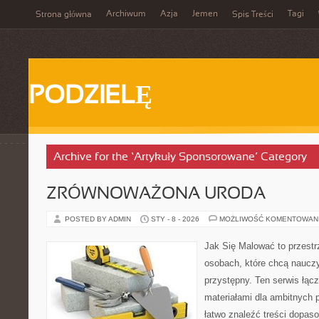
Archiwum
Azja
Jemen
Tagi
Strona główna
Spis Treści
PODZIELĘ
Archive for the ‘Artykuły Sponsorowane’ Category
ZRÓWNOWAŻONA URODA
POSTED BY ADMIN
STY - 8 - 2026
MOŻLIWOŚĆ KOMENTOWAN
Jak Się Malować to przestr
osobach, które chcą naucz
przystępny. Ten serwis łąc
materiałami dla ambitnych 
łatwo znaleźć treści dopas