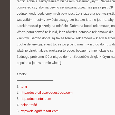
radzić sobie z zarządzaniem biznesem restauracyjnym. Najważniej
pomyśleć czy aby na pewno serwowana przez nas pizza jest OK.
Jednak kiedy będziemy mieli pewność, że z pizzerią jest wszyst
wszystkim musimy zwrócić uwagę, że bardzo istotne jest to, aby 
zareklamować pizzerię na mieście. Dobre są kubki reklamowe, natu
Warto porozdawać te kubki, lecz również parasole reklamowe dla 
klientów. Bardzo dobre są także torebki reklamowe – kiedy bierz
trochę denerwujące jest to, że po prostu musimy iść do domu z 
właśnie dzięki jakiejś większej torebce, będziemy mieli okazję sc
żadnego problemu iść z nią do domu. Sposobów dzięki którym nas
popularna jest w sumie więcej.
źródło:
———————————
1.
tutaj
2.
http://desoreillesavecdestrous.com
3.
http://dochentai.com
4.
pełna treść
5.
http://elsiegriffithsart.com