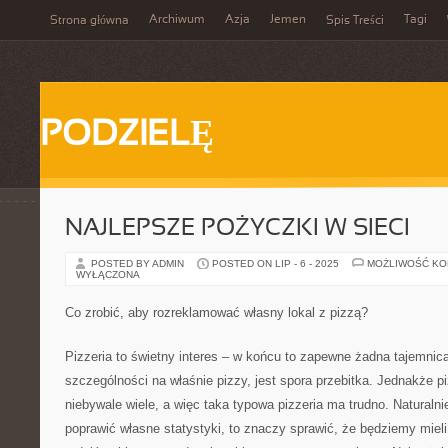
Archiwum
Azja
Jemen
Tagi
Strona główna
Spis Treści
PODZIELĘ
NAJLEPSZE POŻYCZKI W SIECI
POSTED BY ADMIN
POSTED ON LIP - 6 - 2025
MOŻLIWOŚĆ K
WYŁĄCZONA
Co zrobić, aby rozreklamować własny lokal z pizzą?
Pizzeria to świetny interes – w końcu to zapewne żadna tajemnica,
szczególności na właśnie pizzy, jest spora przebitka. Jednakże pi
niebywale wiele, a więc taka typowa pizzeria ma trudno. Natural
poprawić własne statystyki, to znaczy sprawić, że będziemy mieli