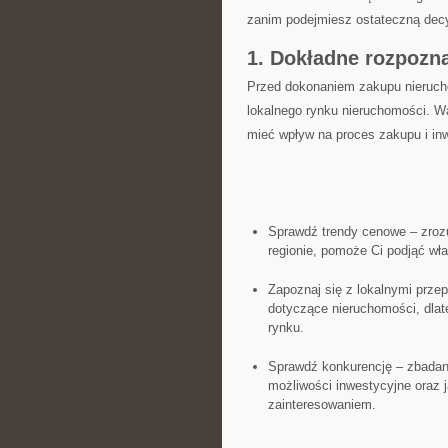
zanim podejmiesz ostateczną decy
1. Dokładne rozpozna
Przed dokonaniem zakupu nierucho
lokalnego rynku nieruchomości. Wa
mieć wpływ⁢ na proces zakupu i ⁢inw
Sprawdź trendy cenowe‌ – zrozu
regionie, pomoże Ci podjąć​ wł
Zapoznaj się‌ z‌ lokalnymi prze
dotyczące nieruchomości, dlat
rynku.
Sprawdź konkurencję – zbadanie
możliwości inwestycyjne ⁤oraz
zainteresowaniem.