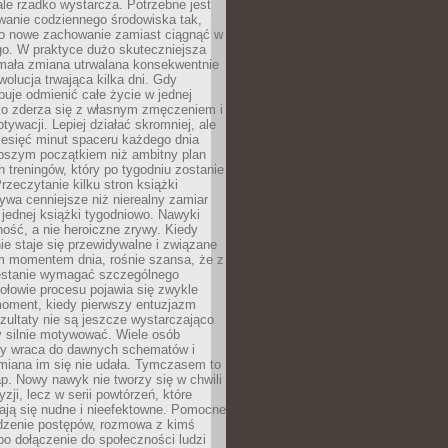
ale rzadko wystarcza. Potrzebne jest
wanie codziennego środowiska tak,
ło nowe zachowanie zamiast ciągnąć w
go. W praktyce dużo skuteczniejsza
 mała zmiana utrwalana konsekwentnie
ewolucja trwająca kilka dni. Gdy
buje odmienić całe życie w jednej
bko zderza się z własnym zmęczeniem i
ywacji. Lepiej działać skromniej, ale
ziesięć minut spaceru każdego dnia
pszym początkiem niż ambitny plan
 treningów, który po tygodniu zostanie
rzeczytanie kilku stron książki
ywa cenniejsze niż nierealny zamiar
 jednej książki tygodniowo. Nawyki
rność, a nie heroiczne zrywy. Kiedy
ie staje się przewidywalne i związane
m momentem dnia, rośnie szansa, że z
stanie wymagać szczególnego
ołowie procesu pojawia się zwykle
moment, kiedy pierwszy entuzjazm
zultaty nie są jeszcze wystarczająco
y silnie motywować. Wiele osób
dy wraca do dawnych schematów i
miana im się nie udała. Tymczasem to
ap. Nowy nawyk nie tworzy się w chwili
zji, lecz w serii powtórzeń, które
ją się nudne i nieefektowne. Pomocne
edzenie postępów, rozmowa z kimś
o dołączenie do społeczności ludzi