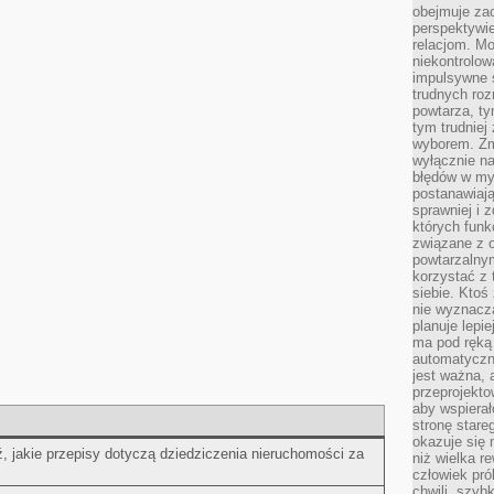
obejmuje zac
perspektywie
relacjom. Mo
niekontrolow
impulsywne 
trudnych ro
powtarza, tym
tym trudniej
wyborem. Zm
wyłącznie na
błędów w my
postanawiają,
sprawniej i 
których funk
związane z o
powtarzalny
korzystać z 
siebie. Ktoś
nie wyznacza
planuje lepi
ma pod ręką 
automatyczn
jest ważna, 
przeprojekto
aby wspiera
stronę stare
okazuje się
 jakie⁣ przepisy ‍dotyczą dziedziczenia nieruchomości za
niż wielka r
człowiek pró
chwili, szy