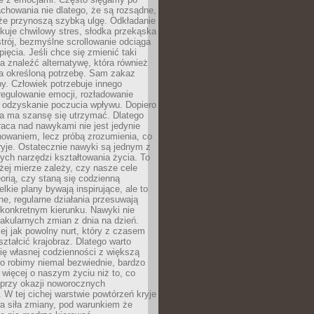
chowania nie dlatego, że są rozsądne,
 że przynoszą szybką ulgę. Odkładanie
kuje chwilowy stres, słodka przekąska
trój, bezmyślne scrollowanie odciąga
ięcia. Jeśli chce się zmienić taki
a znaleźć alternatywę, która również
a określoną potrzebę. Sam zakaz
y. Człowiek potrzebuje innego
egulowanie emocji, rozładowanie
y odzyskanie poczucia wpływu. Dopiero
a ma szansę się utrzymać. Dlatego
aca nad nawykami nie jest jedynie
howaniem, lecz próbą zrozumienia, co
ryje. Ostatecznie nawyki są jednym z
ych narzędzi kształtowania życia. To
żej mierze zależy, czy nasze cele
orią, czy staną się codzienną
elkie plany bywają inspirujące, ale to
ne, regularne działania przesuwają
 konkretnym kierunku. Nawyki nie
akularnych zmian z dnia na dzień.
zej jak powolny nurt, który z czasem
ształcić krajobraz. Dlatego warto
ię własnej codzienności z większą
o robimy niemal bezwiednie, bardzo
więcej o naszym życiu niż to, co
 przy okazji noworocznych
 W tej cichej warstwie powtórzeń kryje
a siła zmiany, pod warunkiem że