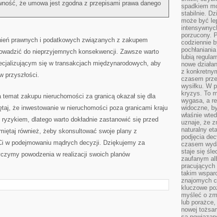
wność, że umowa jest ⁢zgodna z przepisami prawa danego
spadkiem mot
stabilnie. D
może być le
intensywnych
porzucony. P
nień prawnych i ‍podatkowych związanych z zakupem
codziennie b
pochłaniania
rowadzić do‌ nieprzyjemnych konsekwencji. Zawsze warto
lubią regula
ecjalizującym się w transakcjach międzynarodowych, aby⁣
nowe działan
z konkretny
⁣ przyszłości.
czasem prze
wysiłku. W p
kryzys. To 
 temat zakupu nieruchomości za granicą okazał się dla
wygasa, a re
taj, że ‌inwestowanie w nieruchomości poza granicami‍ kraju
widoczne, b
właśnie wte
ryzykiem, dlatego warto dokładnie zastanowić się przed
uznaje, że z
naturalny et
miętaj również, żeby skonsultować swoje plany z
podjęcia decy
 Ci w podejmowaniu mądrych decyzji. Dziękujemy za‍
czasem wyda
staje się śl
życzymy powodzenia w realizacji ‍swoich planów
zaufanym alb
pracujących
takim wspar
znajomych 
kluczowe poz
myśleć o zm
lub porażce,
nowej tożsa
są powiązan