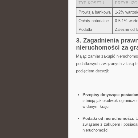
TYP KOSZTU
PRZYBLIŻO
Prowizja bankowa
1-2%​ wartoś
Opłaty notarialne
0.5-1% warto
Podatki
Zależne od‍ 
3. Zagadnienia praw
nieruchomości za gr
Mając⁢ zamiar zakupić nieruchomoś
podatkowych związanych z taką tr
podjęciem decyzji:
Przepisy dotyczące posiadan
‍istnieją jakiekolwiek ogranic
w danym kraju.
Podatki ​od nieruchomości:
Up
związane⁢ z zakupem i posiadan
nieruchomości.