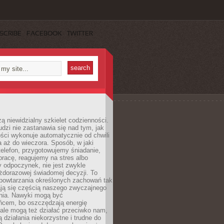
SCRIBE
FACEBOOK
TWITTER
ą niewidzialny szkielet codzienności.
dzi nie zastanawia się nad tym, jak
ści wykonuje automatycznie od chwili
 aż do wieczora. Sposób, w jaki
elefon, przygotowujemy śniadanie,
racę, reagujemy na stres albo
 odpoczynek, nie jest zwykle
żdorazowej świadomej decyzji. To
 powtarzania określonych zachowań tak
ają się częścią naszego zwyczajnego
nia. Nawyki mogą być
ńcem, bo oszczędzają energię
ale mogą też działać przeciwko nam,
ją działania niekorzystne i trudne do