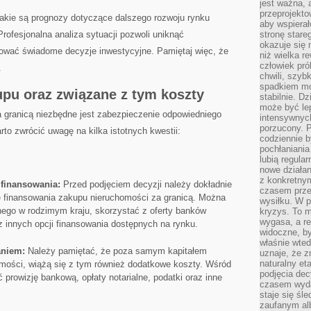
jest ważna, 
przeprojekto
akie są prognozy ⁤dotyczące dalszego rozwoju rynku
aby wspiera
rofesjonalna analiza sytuacji pozwoli uniknąć
stronę stare
okazuje się
ować świadome decyzje inwestycyjne. Pamiętaj więc, że
niż wielka r
człowiek pró
.
chwili, szy
spadkiem mot
upu oraz związane z tym koszty
stabilnie. D
może być le
 granicą niezbędne jest zabezpieczenie odpowiedniego
intensywnych
porzucony. P
o zwrócić uwagę na kilka⁢ istotnych‌ kwestii:
codziennie b
pochłaniania
lubią regula
nowe działan
z konkretny
‍finansowania:
Przed podjęciem decyzji należy dokładnie
czasem prze
 finansowania ⁣zakupu nieruchomości za granicą. Można
wysiłku. W p
znego w ⁤rodzimym kraju, skorzystać z oferty banków
kryzys. To 
wygasa, a re
 innych opcji ‌finansowania dostępnych‌ na rynku.
widoczne, b
właśnie wte
aniem:
Należy pamiętać,⁤ że poza samym kapitałem
uznaje, że z
naturalny et
mości, wiążą się z tym również dodatkowe koszty. Wśród
podjęcia decy
prowizję bankową, opłaty‌ notarialne, podatki oraz inne
czasem wyda
staje się śl
zaufanym alb