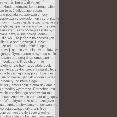
howania, które w dłuższej
 szkodzą zdrowiu, koncentracji albo
że to być odkładanie zadań,
ane podjadanie, zarywanie nocy,
sprawdzanie powiadomień czy unikanie
zmów. Im częściej dane zachowanie się
 głębiej wpisuje się w strukturę dnia i
 zauważyć, że w ogóle przestało być
iana nawyku nie polega jednak
 sile woli. To jeden z najczęstszych
śleniu o samorozwoju. Ludzie
 że od jutra będą działać lepiej,
zdrowiej, ale nie zmieniają warunków, w
cjonują. Tymczasem nawyki są silnie
toczeniem, porą dnia, emocjami i
mi bodźcami. Ktoś chce mniej
telefonu, ale trzyma go stale obok
 zamierza czytać więcej książek, lecz
 na to żadnej stałej pory. Ktoś inny
ej się odżywiać, jednak w domu wciąż
produkty, po które sięga
ie przy zmęczeniu. Sama deklaracja
ale rzadko wystarcza. Potrzebne jest
wanie codziennego środowiska tak,
ło nowe zachowanie zamiast ciągnąć w
go. W praktyce dużo skuteczniejsza
 mała zmiana utrwalana konsekwentnie
ewolucja trwająca kilka dni. Gdy
buje odmienić całe życie w jednej
bko zderza się z własnym zmęczeniem i