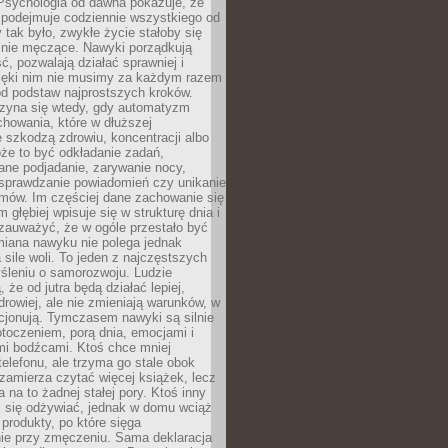
 Psychologia od dawna pokazuje, że
 podejmuje codziennie wszystkiego od
tak było, zwykłe życie stałoby się
lnie męczące. Nawyki porządkują
ć, pozwalają działać sprawniej i
zięki nim nie musimy za każdym razem
od podstaw najprostszych kroków.
zyna się wtedy, gdy automatyzm
howania, które w dłuższej
 szkodzą zdrowiu, koncentracji albo
że to być odkładanie zadań,
ane podjadanie, zarywanie nocy,
sprawdzanie powiadomień czy unikanie
zmów. Im częściej dane zachowanie się
 głębiej wpisuje się w strukturę dnia i
 zauważyć, że w ogóle przestało być
iana nawyku nie polega jednak
 sile woli. To jeden z najczęstszych
śleniu o samorozwoju. Ludzie
 że od jutra będą działać lepiej,
zdrowiej, ale nie zmieniają warunków, w
cjonują. Tymczasem nawyki są silnie
toczeniem, porą dnia, emocjami i
mi bodźcami. Ktoś chce mniej
telefonu, ale trzyma go stale obok
 zamierza czytać więcej książek, lecz
 na to żadnej stałej pory. Ktoś inny
ej się odżywiać, jednak w domu wciąż
produkty, po które sięga
ie przy zmęczeniu. Sama deklaracja