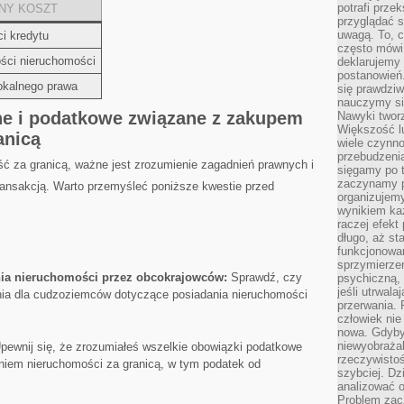
potrafi przek
NY KOSZT
przyglądać s
uwagą. To, c
ci kredytu
często mówi 
ści nieruchomości
deklarujemy
postanowień.
lokalnego prawa
się prawdziw
nauczymy si
ne i podatkowe związane z zakupem
Nawyki tworz
Większość lu
anicą
wiele czynno
przebudzenia
ć​ za granicą, ważne jest zrozumienie ⁢zagadnień prawnych i
sięgamy po t
zaczynamy p
ansakcją. Warto ‌przemyśleć poniższe kwestie przed
organizujemy
wynikiem ka
raczej efekt
długo, aż st
funkcjonowa
sprzymierze
ia nieruchomości przez ⁤obcokrajowców:
Sprawdź, czy
psychiczną, 
jeśli utrwala
zenia dla ‌cudzoziemców dotyczące posiadania nieruchomości
przerwania.
człowiek nie
nowa. Gdyby 
niewyobraża
ewnij się, że zrozumiałeś wszelkie⁣ obowiązki podatkowe⁤
rzeczywistoś
iem ⁣nieruchomości‍ za granicą, w tym podatek od⁤
szybciej. D
analizować 
Problem zac