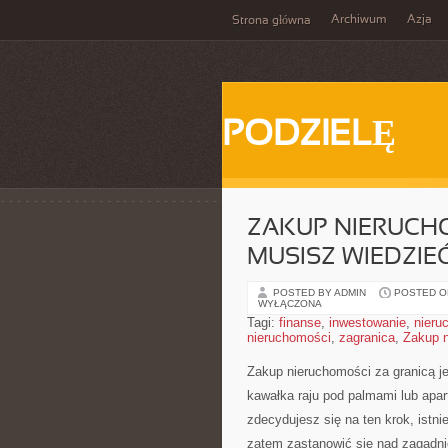
Archiwum
Azja
Strona główna
PODZIELĘ
ZAKUP NIERUCHO
MUSISZ WIEDZIE
POSTED BY ADMIN
POSTED ON
WYŁĄCZONA
Tagi:
finanse
,
inwestowanie
,
nieru
nieruchomości
,
zagranica
,
Zakup 
Zakup nieruchomości za granicą 
kawałka raju pod‌ palmami lub apa
zdecydujesz się na ten krok, istni
zatem ⁤zastanowić się nad zagadn