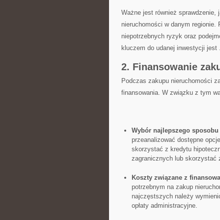
Ważne jest również sprawdzenie, j
nieruchomości w​ danym regionie. P
niepotrzebnych ryzyk oraz podejm
kluczem⁣ do udanej⁤ inwestycji jest 
2. Finansowanie zak
Podczas zakupu ‌nieruchomości za
finansowania. W związku z tym wart
Wybór najlepszego sposobu 
przeanalizować dostępne opcje
skorzystać ⁤z‌ kredytu hipotec
zagranicznych lub skorzystać z
Koszty związane z finansow
potrzebnym⁤ na zakup nierucho
najczęstszych należy wymienić 
opłaty ⁣administracyjne.