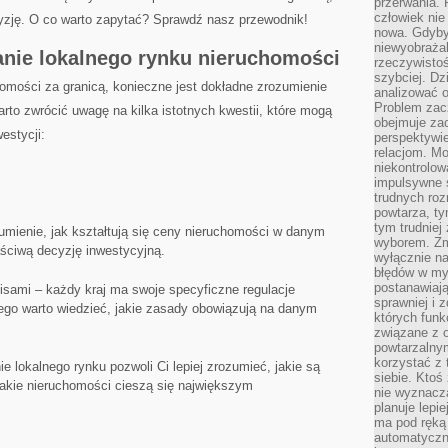
przerwania.
człowiek nie
zję. O co warto zapytać? ‍Sprawdź nasz⁤ przewodnik!
nowa. Gdyby 
niewyobraża
nie‍ lokalnego rynku nieruchomości
rzeczywistoś
szybciej. D
mości za granicą, konieczne‍ jest dokładne zrozumienie
analizować 
Problem zac
rto zwrócić uwagę na kilka istotnych kwestii, które mogą
obejmuje zac
estycji:
perspektywie
relacjom. Mo
niekontrolow
impulsywne 
trudnych ro
powtarza, tym
tym trudniej
mienie, jak kształtują ⁢się ceny nieruchomości w ⁤danym
wyborem. Zm
aściwą decyzję inwestycyjną.
wyłącznie na
błędów w my
postanawiają,
pisami – każdy kraj ma swoje ⁣specyficzne regulacje
sprawniej i 
ego warto wiedzieć, jakie zasady obowiązują na danym
których funk
związane z o
powtarzalny
korzystać z 
 lokalnego rynku pozwoli Ci lepiej zrozumieć, jakie są
siebie. Ktoś
 jakie nieruchomości cieszą się największym
nie wyznacza
planuje lepi
ma pod ręką 
automatyczn