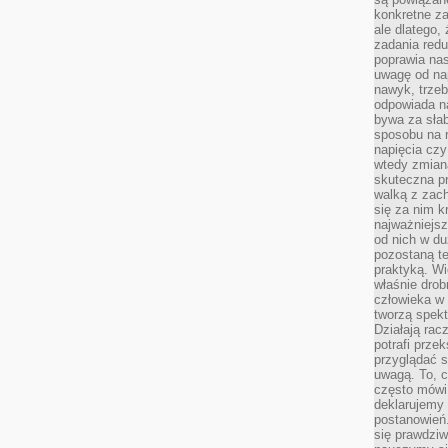
konkretne za
ale dlatego,
zadania redu
poprawia nas
uwagę od nap
nawyk, trzeb
odpowiada n
bywa za słab
sposobu na r
napięcia cz
wtedy zmian
skuteczna pr
walką z zac
się za nim k
najważniejsz
od nich w du
pozostaną te
praktyką. Wi
właśnie drob
człowieka w
tworzą spekt
Działają rac
potrafi przek
przyglądać s
uwagą. To, c
często mówi 
deklarujemy
postanowień.
się prawdziw