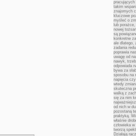
pracujących
takim wspar
znajomych 
kluczowe poz
myśleć o zm
lub porażce,
nowej tożsa
są powiązan
konkretne za
ale dlatego,
zadania redu
poprawia nas
uwagę od nap
nawyk, trzeb
odpowiada n
bywa za słab
sposobu na r
napięcia cz
wtedy zmian
skuteczna pr
walką z zac
się za nim k
najważniejsz
od nich w du
pozostaną te
praktyką. Wi
właśnie drob
człowieka w
tworzą spekt
Działają rac