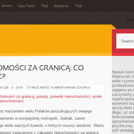
Jemen
Tagi
Tagi
Spis Treści
Wybierać
SUB
MOŚCI ZA GRANICĄ: CO
Nawyki tworz
Ć?
Większość lu
wiele czynno
przebudzenia
ZAKUP
 CZE - 3 - 2025
MOŻLIWOŚĆ KOMENTOWANIA
ZOSTAŁA
sięgamy po t
NIERUCHOMOŚCI
ZA
zaczynamy p
chomości za granicą
,
porady
,
prawnik nieruchomości
,
rynek
GRANICĄ:
organizujemy
nieruchomości
CO
wynikiem ka
MUSISZ
WIEDZIEĆ?
raczej efekt
jest marzeniem wielu Polaków poszukujących swojego
długo, aż st
funkcjonowa
rtamentu w europejskiej metropolii. Jednak, zanim
sprzymierze
eje wiele ważnych kwestii, o których musisz wiedzieć. Warto
psychiczną, 
jeśli utrwala
ieniami ⁢związanymi z zakupem nieruchomości za granicą,