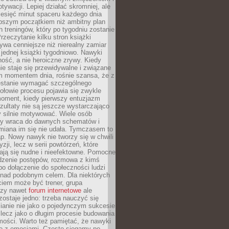
ywacji. Lepiej działać skromniej, ale
ziesięć minut spaceru każdego dnia
pszym początkiem niż ambitny plan
 treningów, który po tygodniu zostanie
rzeczytanie kilku stron książki
ywa cenniejsze niż nierealny zamiar
 jednej książki tygodniowo. Nawyki
rność, a nie heroiczne zrywy. Kiedy
ie staje się przewidywalne i związane
m momentem dnia, rośnie szansa, że z
stanie wymagać szczególnego
ołowie procesu pojawia się zwykle
moment, kiedy pierwszy entuzjazm
zultaty nie są jeszcze wystarczająco
y silnie motywować. Wiele osób
dy wraca do dawnych schematów i
miana im się nie udała. Tymczasem to
ap. Nowy nawyk nie tworzy się w chwili
zji, lecz w serii powtórzeń, które
ją się nudne i nieefektowne. Pomocne
edzenie postępów, rozmowa z kimś
o dołączenie do społeczności ludzi
 nad podobnym celem. Dla niektórych
ciem może być trener, grupa
czy nawet
forum internetowe
ale
ostaje jedno: trzeba nauczyć się
ianie nie jako o pojedynczym sukcesie
 lecz jako o długim procesie budowania
mości. Warto też pamiętać, że nawyki
e z emocjami. Często sięgamy po