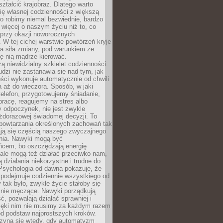
ształcić krajobraz. Dlatego warto
ię własnej codzienności z większą
o robimy niemal bezwiednie, bardzo
więcej o naszym życiu niż to, co
 przy okazji noworocznych
 W tej cichej warstwie powtórzeń kryje
a siła zmiany, pod warunkiem że
ę nią mądrze kierować.
ą niewidzialny szkielet codzienności.
dzi nie zastanawia się nad tym, jak
ści wykonuje automatycznie od chwili
 aż do wieczora. Sposób, w jaki
elefon, przygotowujemy śniadanie,
racę, reagujemy na stres albo
 odpoczynek, nie jest zwykle
żdorazowej świadomej decyzji. To
 powtarzania określonych zachowań tak
ają się częścią naszego zwyczajnego
nia. Nawyki mogą być
ńcem, bo oszczędzają energię
ale mogą też działać przeciwko nam,
ją działania niekorzystne i trudne do
 Psychologia od dawna pokazuje, że
 podejmuje codziennie wszystkiego od
tak było, zwykłe życie stałoby się
lnie męczące. Nawyki porządkują
ć, pozwalają działać sprawniej i
zięki nim nie musimy za każdym razem
od podstaw najprostszych kroków.
zyna się wtedy, gdy automatyzm