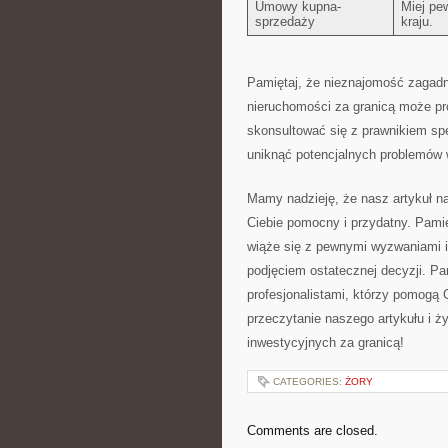
Umowy kupna-
Miej pe
sprzedaży
⁤kraju.
Pamiętaj, że nieznajomość ⁤zagad
‍nieruchomości za granicą może p
skonsultować się z prawnikiem sp
uniknąć potencjalnych problemów w
Mamy nadzieję, że nasz artykuł na
Ciebie pomocny i przydatny. Pamię
wiąże się z pewnymi wyzwaniami i 
podjęciem ostatecznej decyzji. Pa
profesjonalistami, którzy pomogą
przeczytanie ⁣naszego artykułu i 
inwestycyjnych​ za granicą!
CATEGORIES:
ŻORY
Comments are closed.