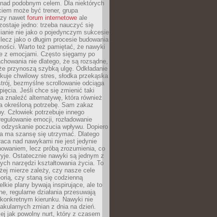
 nad podobnym celem. Dla niektórych
ciem może być trener, grupa
czy nawet
forum internetowe
ale
ostaje jedno: trzeba nauczyć się
ianie nie jako o pojedynczym sukcesie
 lecz jako o długim procesie budowania
mości. Warto też pamiętać, że nawyki
e z emocjami. Często sięgamy po
chowania nie dlatego, że są rozsądne,
 że przynoszą szybką ulgę. Odkładanie
kuje chwilowy stres, słodka przekąska
trój, bezmyślne scrollowanie odciąga
ięcia. Jeśli chce się zmienić taki
a znaleźć alternatywę, która również
a określoną potrzebę. Sam zakaz
y. Człowiek potrzebuje innego
egulowanie emocji, rozładowanie
y odzyskanie poczucia wpływu. Dopiero
a ma szansę się utrzymać. Dlatego
aca nad nawykami nie jest jedynie
howaniem, lecz próbą zrozumienia, co
ryje. Ostatecznie nawyki są jednym z
ych narzędzi kształtowania życia. To
żej mierze zależy, czy nasze cele
orią, czy staną się codzienną
elkie plany bywają inspirujące, ale to
ne, regularne działania przesuwają
 konkretnym kierunku. Nawyki nie
akularnych zmian z dnia na dzień.
zej jak powolny nurt, który z czasem