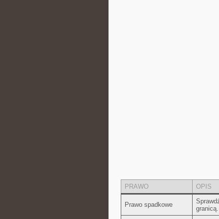
PRAWO
OPIS
Sprawdź,
Prawo spadkowe
granicą.