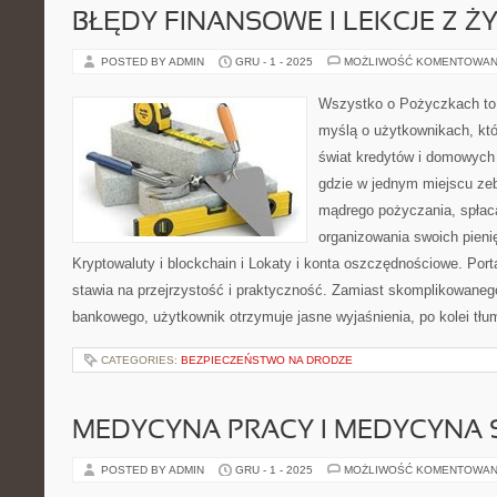
BŁĘDY FINANSOWE I LEKCJE Z ŻYC
POSTED BY ADMIN
GRU - 1 - 2025
MOŻLIWOŚĆ KOMENTOWAN
Wszystko o Pożyczkach to p
myślą o użytkownikach, któ
świat kredytów i domowych 
gdzie w jednym miejscu zeb
mądrego pożyczania, spłac
organizowania swoich pien
Kryptowaluty i blockchain i Lokaty i konta oszczędnościowe. Po
stawia na przejrzystość i praktyczność. Zamiast skomplikowaneg
bankowego, użytkownik otrzymuje jasne wyjaśnienia, po kolei tłu
CATEGORIES:
BEZPIECZEŃSTWO NA DRODZE
MEDYCYNA PRACY I MEDYCYNA
POSTED BY ADMIN
GRU - 1 - 2025
MOŻLIWOŚĆ KOMENTOWAN