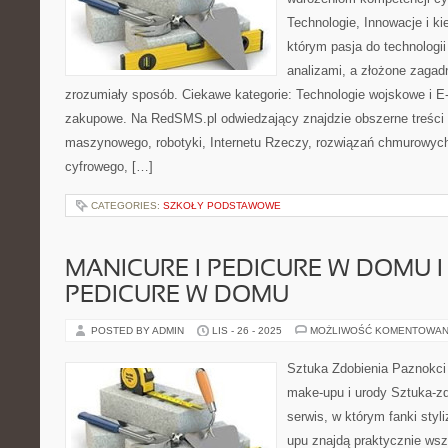
Technologie, Innowacje i ki
którym pasja do technologi
analizami, a złożone zagad
zrozumiały sposób. Ciekawe kategorie: Technologie wojskowe i E
zakupowe. Na RedSMS.pl odwiedzający znajdzie obszerne treści 
maszynowego, robotyki, Internetu Rzeczy, rozwiązań chmurowyc
cyfrowego, […]
CATEGORIES:
SZKOŁY PODSTAWOWE
MANICURE I PEDICURE W DOMU I
PEDICURE W DOMU
POSTED BY ADMIN
LIS - 26 - 2025
MOŻLIWOŚĆ KOMENTOWAN
Sztuka Zdobienia Paznokci –
make-upu i urody Sztuka-zd
serwis, w którym fanki styl
upu znajdą praktycznie wsz