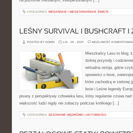
na poziomie mentalnym, interpersonalnym […]
CATEGORIES:
WEGAŃSKIE I WEGETARIAŃSKIE ŚWIĘTA
LEŚNY SURVIVAL I BUSHCRAFT I 
POSTED BY ADMIN
LIS - 29 - 2025
MOŻLIWOŚĆ KOMENTOWAN
Mieszkańcy Lasu to blog, kt
dzikiej przyrody i codzienn
wirtualna ostoja, gdzie czy
opowieści o lesie, zwierzęt
które zachodzą w zielonej g
lesie i Leśne legendy Europy
pisany z perspektywy człowieka lasu, który regularnie czuwa nad 
większość ludzi nigdy nie zobaczy podczas krótkiego […]
CATEGORIES:
SEZONOWE WĘDRÓWKI I AKTYWNOŚCI