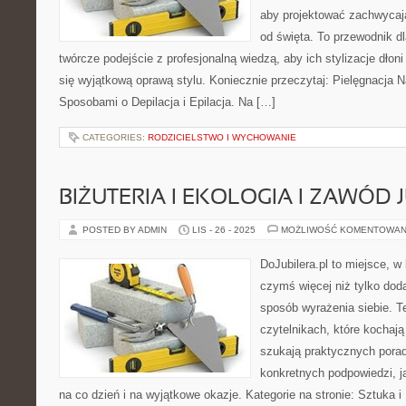
aby projektować zachwycają
od święta. To przewodnik d
twórcze podejście z profesjonalną wiedzą, aby ich stylizacje dłoni
się wyjątkową oprawą stylu. Koniecznie przeczytaj: Pielęgnacja
Sposobami o Depilacja i Epilacja. Na […]
CATEGORIES:
RODZICIELSTWO I WYCHOWANIE
BIŻUTERIA I EKOLOGIA I ZAWÓD 
POSTED BY ADMIN
LIS - 26 - 2025
MOŻLIWOŚĆ KOMENTOWAN
DoJubilera.pl to miejsce, w
czymś więcej niż tylko dod
sposób wyrażenia siebie. T
czytelnikach, które kochają 
szukają praktycznych porad
konkretnych podpowiedzi, j
na co dzień i na wyjątkowe okazje. Kategorie na stronie: Sztuka i 