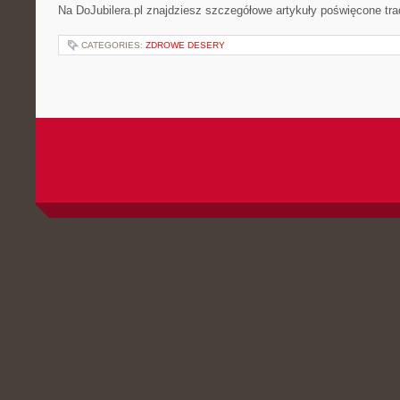
Na DoJubilera.pl znajdziesz szczegółowe artykuły poświęcone t
CATEGORIES:
ZDROWE DESERY