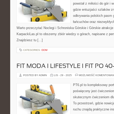
powstał z miłości do gór i 
gdzie entuzjaści szlaków z
odkrywania polskich pasm g
łańcuchów oraz niezwykłych
Warto przeczytać Noclegi i Schroniska Górskie i Górskie atrakcje
KarpackiLas.pl to obszerny zbiór wiedzy o górach, napisane z pe
Znajdziesz tu […]
CATEGORIES:
DOM
FIT MODA I LIFESTYLE I FIT PO 40
POSTED BY ADMIN
LIS - 29 - 2025
MOŻLIWOŚĆ KOMENTOWAN
PT6.pl to kompleksowy porta
poświęcony jest ćwiczenio
skutecznym ćwiczeniom dl
To przestrzeń, gdzie nowic
ruchu znajdą praktyczne ins