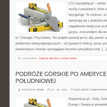
LCL-Laryngolog.pl – serwi
myślą o pacjentach, które 
laryngologii. To centrum, w
spotykają się z praktyką k
zagadnienia medyczne są 
języku, zrozumiałym dla ws
to: Chirurgia i Psychiatria. Ten projekt powstał po to, aby pomóc
problemów otolaryngologicznych – od typowych infekcji, przez pr
poważniejsze choroby wymagające leczenia specjalistycznej. […]
CATEGORIES:
ŚWIĘTE MIEJSCA I SANKTUARIA
PODRÓŻE GÓRSKIE PO AMERYCE
POŁUDNIOWEJ
POSTED BY ADMIN
LIS - 29 - 2025
MOŻLIWOŚĆ KOMENTOWAN
KarpackiLas.pl – Góry, Szl
Europy i Świata to przewodn