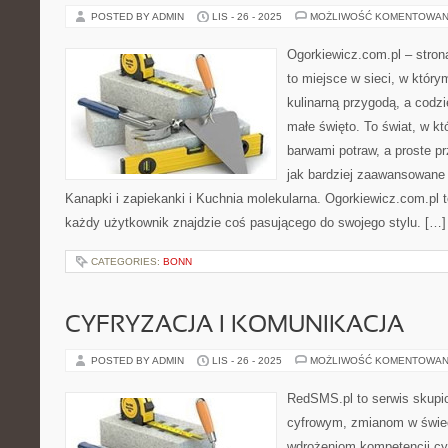
POSTED BY ADMIN
LIS - 26 - 2025
MOŻLIWOŚĆ KOMENTOWAN
Ogorkiewicz.com.pl – stron
to miejsce w sieci, w który
kulinarną przygodą, a codzi
małe święto. To świat, w k
barwami potraw, a proste p
jak bardziej zaawansowane 
Kanapki i zapiekanki i Kuchnia molekularna. Ogorkiewicz.com.pl to
każdy użytkownik znajdzie coś pasującego do swojego stylu. […]
CATEGORIES:
BONN
CYFRYZACJA I KOMUNIKACJA
POSTED BY ADMIN
LIS - 26 - 2025
MOŻLIWOŚĆ KOMENTOWAN
RedSMS.pl to serwis skupi
cyfrowym, zmianom w świe
wdrożeniom kompetencji c