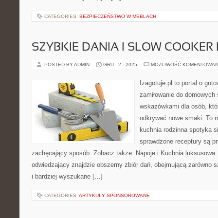
CATEGORIES:
BEZPIECZEŃSTWO W MEBLACH
SZYBKIE DANIA I SLOW COOKER
POSTED BY ADMIN
GRU - 2 - 2025
MOŻLIWOŚĆ KOMENTOWAN
Izagotuje.pl to portal o got
zamiłowanie do domowych 
wskazówkami dla osób, któr
odkrywać nowe smaki. To m
kuchnia rodzinna spotyka si
sprawdzone receptury są pr
zachęcający sposób. Zobacz także: Napoje i Kuchnia luksusowa. 
odwiedzający znajdzie obszerny zbiór dań, obejmującą zarówno sz
i bardziej wyszukane […]
CATEGORIES:
ARTYKUŁY SPONSOROWANE