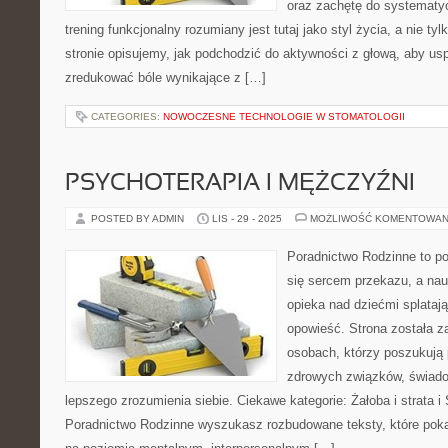
oraz zachętę do systematy
trening funkcjonalny rozumiany jest tutaj jako styl życia, a nie ty
stronie opisujemy, jak podchodzić do aktywności z głową, aby usp
zredukować bóle wynikające z […]
CATEGORIES:
NOWOCZESNE TECHNOLOGIE W STOMATOLOGII
PSYCHOTERAPIA I MĘŻCZYŹNI
POSTED BY ADMIN
LIS - 29 - 2025
MOŻLIWOŚĆ KOMENTOWAN
Poradnictwo Rodzinne to por
się sercem przekazu, a nau
opieka nad dziećmi splatają
opowieść. Strona została z
osobach, którzy poszukuj
zdrowych związków, świado
lepszego zrozumienia siebie. Ciekawe kategorie: Żałoba i strata i
Poradnictwo Rodzinne wyszukasz rozbudowane teksty, które pokazu