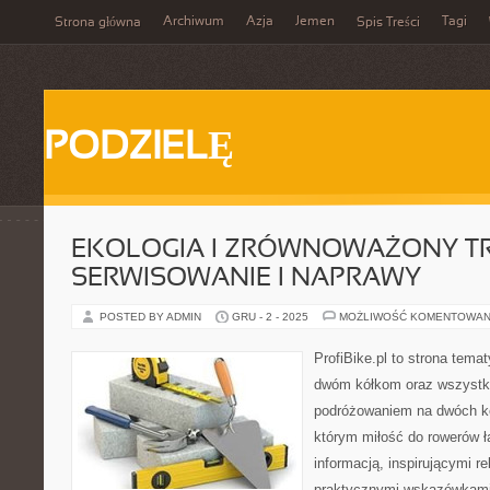
Archiwum
Azja
Jemen
Tagi
Strona główna
Spis Treści
PODZIELĘ
EKOLOGIA I ZRÓWNOWAŻONY TR
SERWISOWANIE I NAPRAWY
POSTED BY ADMIN
GRU - 2 - 2025
MOŻLIWOŚĆ KOMENTOWAN
ProfiBike.pl to strona tem
dwóm kółkom oraz wszystki
podróżowaniem na dwóch kó
którym miłość do rowerów łą
informacją, inspirującymi re
praktycznymi wskazówkami