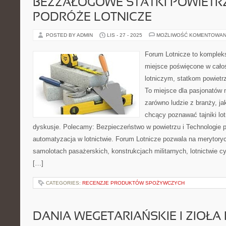
BEZZAŁOGOWE STATKI POWIETRZ
PODRÓŻE LOTNICZE
POSTED BY ADMIN
LIS - 27 - 2025
MOŻLIWOŚĆ KOMENTOWAN
Forum Lotnicze to komple
miejsce poświęcone w całoś
lotniczym, statkom powietr
To miejsce dla pasjonatów 
zarówno ludzie z branży, ja
chcący poznawać tajniki lo
dyskusje. Polecamy: Bezpieczeństwo w powietrzu i Technologie pr
automatyzacja w lotnictwie. Forum Lotnicze pozwala na merytory
samolotach pasażerskich, konstrukcjach militarnych, lotnictwie c
[…]
CATEGORIES:
RECENZJE PRODUKTÓW SPOŻYWCZYCH
DANIA WEGETARIAŃSKIE I ZIOŁA