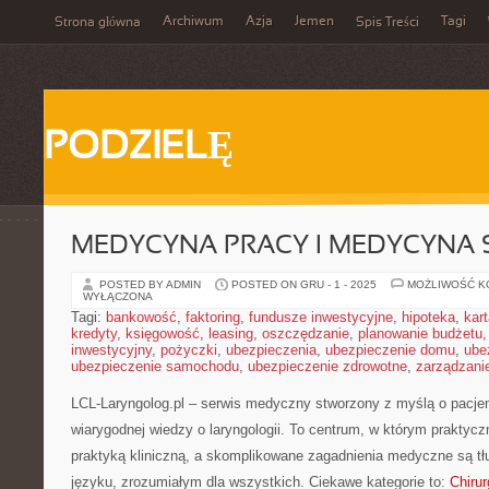
Archiwum
Azja
Jemen
Tagi
Strona główna
Spis Treści
PODZIELĘ
MEDYCYNA PRACY I MEDYCYNA
POSTED BY ADMIN
POSTED ON GRU - 1 - 2025
MOŻLIWOŚĆ 
WYŁĄCZONA
Tagi:
bankowość
,
faktoring
,
fundusze inwestycyjne
,
hipoteka
,
kar
kredyty
,
księgowość
,
leasing
,
oszczędzanie
,
planowanie budżetu
inwestycyjny
,
pożyczki
,
ubezpieczenia
,
ubezpieczenie domu
,
ube
ubezpieczenie samochodu
,
ubezpieczenie zdrowotne
,
zarządzani
LCL-Laryngolog.pl – serwis medyczny stworzony z myślą o pacjen
wiarygodnej wiedzy o laryngologii. To centrum, w którym praktycz
praktyką kliniczną, a skomplikowane zagadnienia medyczne są 
języku, zrozumiałym dla wszystkich. Ciekawe kategorie to:
Chirur