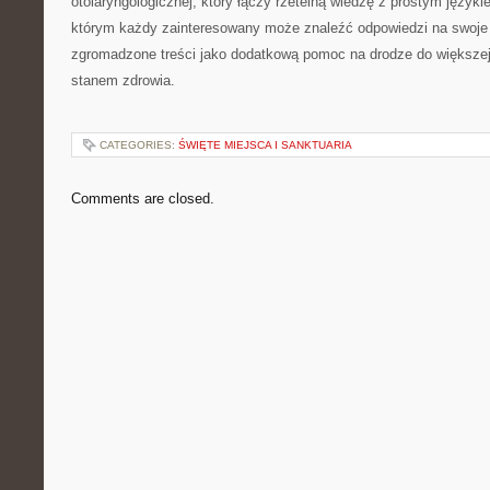
otolaryngologicznej, który łączy rzetelną wiedzę z prostym języki
którym każdy zainteresowany może znaleźć odpowiedzi na swoje p
zgromadzone treści jako dodatkową pomoc na drodze do większej
stanem zdrowia.
CATEGORIES:
ŚWIĘTE MIEJSCA I SANKTUARIA
Comments are closed.