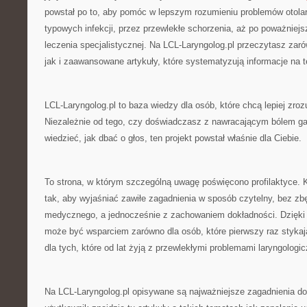
powstał po to, aby pomóc w lepszym rozumieniu problemów otola
typowych infekcji, przez przewlekłe schorzenia, aż po poważnie
leczenia specjalistycznej. Na LCL-Laryngolog.pl przeczytasz zar
jak i zaawansowane artykuły, które systematyzują informacje na te
LCL-Laryngolog.pl to baza wiedzy dla osób, które chcą lepiej zro
Niezależnie od tego, czy doświadczasz z nawracającym bólem ga
wiedzieć, jak dbać o głos, ten projekt powstał właśnie dla Ciebie.
To strona, w którym szczególną uwagę poświęcono profilaktyce. K
tak, aby wyjaśniać zawiłe zagadnienia w sposób czytelny, bez z
medycznego, a jednocześnie z zachowaniem dokładności. Dzięki 
może być wsparciem zarówno dla osób, które pierwszy raz stykają
dla tych, które od lat żyją z przewlekłymi problemami laryngologi
Na LCL-Laryngolog.pl opisywane są najważniejsze zagadnienia d