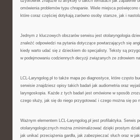
użytkownik znajdzie tu artykuły o takich tematach jak zapalenie 
omówienia problemów typu chrapanie. Wiele miejsca poświęcono 
które coraz częściej dotykają zarówno osoby starsze, jak i nastol
Jednym z kluczowych obszarów serwisu jest otolaryngologia dzie
znaleźć odpowiedzi na pytania dotyczące powtarzających się angi
kiedy warto udać się z dzieckiem do specjalisty. Teksty są przy
w podejmowaniu codziennych decyzji związanych ze zdrowiem na
LCL-Laryngolog.pl to także mapa po diagnostyce, które często bu
serwisie znajdziesz opisy takich badań jak audiometria oraz wyja
laryngoskopia. Każde z tych badań jest omówione w sposób zrozu
czego służy, jak się do niego przygotować i czego można się po 
Ważnym elementem LCL-Laryngolog.pl jest profilaktyka. Serwis p
otolaryngologicznych można zminimalizować dzięki prostym działa
jak unikać przeciążenia gardła, jak zabezpieczać słuch oraz w ja