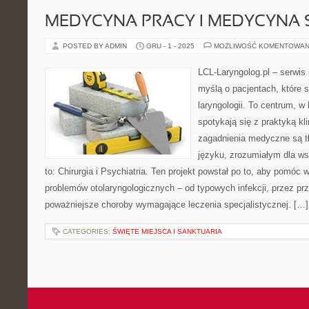
MEDYCYNA PRACY I MEDYCYNA
POSTED BY ADMIN
GRU - 1 - 2025
MOŻLIWOŚĆ KOMENTOWAN
LCL-Laryngolog.pl – serwi
myślą o pacjentach, które 
laryngologii. To centrum, w
spotykają się z praktyką k
zagadnienia medyczne są 
języku, zrozumiałym dla ws
to: Chirurgia i Psychiatria. Ten projekt powstał po to, aby pomóc
problemów otolaryngologicznych – od typowych infekcji, przez pr
poważniejsze choroby wymagające leczenia specjalistycznej. […]
CATEGORIES:
ŚWIĘTE MIEJSCA I SANKTUARIA