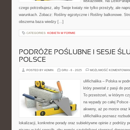
wskazówek. Na DzikiParape
czego potrzebujesz, aby Twoje kwiaty nie tylko przeżyły, ale na
warunkach. Zobacz: Rośliny egzotyczne i Rośliny balkonowe. Stro
obszerna baza wiedzy […]
CATEGORIES:
KOBIETA W FORMIE
PODRÓŻE POŚLUBNE I SESJE ŚL
POLSCE
POSTED BY ADMIN
GRU - 6 - 2025
MOŻLIWOŚĆ KOMENTOWAN
uMichalika – Polska w podr
który powstał z pasji do po
To przestrzeń, w którym czy
na wypady po całej Polsce
akweny, aż po morze oraz k
uMichalika poznasz rozbud
lokalizacji, konkretne porady oraz subiektywne opinie z podróży p
pisany w taki sposób, aby pomóc czytelnikowi stworzyć dopasowa