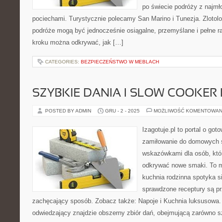
po świecie podróży z najmł
pociechami. Turystycznie polecamy San Marino i Tunezja. Zlotolo
podróże mogą być jednocześnie osiągalne, przemyślane i pełne ra
kroku można odkrywać, jak […]
CATEGORIES:
BEZPIECZEŃSTWO W MEBLACH
SZYBKIE DANIA I SLOW COOKER
POSTED BY ADMIN
GRU - 2 - 2025
MOŻLIWOŚĆ KOMENTOWAN
Izagotuje.pl to portal o got
zamiłowanie do domowych 
wskazówkami dla osób, któr
odkrywać nowe smaki. To m
kuchnia rodzinna spotyka si
sprawdzone receptury są pr
zachęcający sposób. Zobacz także: Napoje i Kuchnia luksusowa. 
odwiedzający znajdzie obszerny zbiór dań, obejmującą zarówno sz