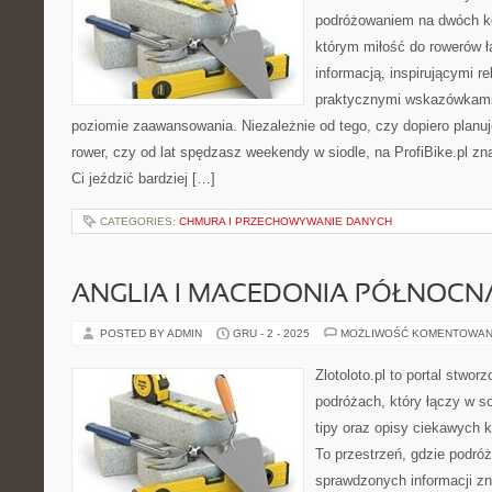
podróżowaniem na dwóch kó
którym miłość do rowerów łą
informacją, inspirującymi re
praktycznymi wskazówkami
poziomie zaawansowania. Niezależnie od tego, czy dopiero planu
rower, czy od lat spędzasz weekendy w siodle, na ProfiBike.pl zn
Ci jeździć bardziej […]
CATEGORIES:
CHMURA I PRZECHOWYWANIE DANYCH
ANGLIA I MACEDONIA PÓŁNOCN
POSTED BY ADMIN
GRU - 2 - 2025
MOŻLIWOŚĆ KOMENTOWAN
Zlotoloto.pl to portal stwo
podróżach, który łączy w s
tipy oraz opisy ciekawych 
To przestrzeń, gdzie podró
sprawdzonych informacji z