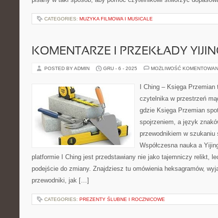
CATEGORIES:
MUZYKA FILMOWA I MUSICALE
KOMENTARZE I PRZEKŁADY YIJIN
POSTED BY ADMIN
GRU - 6 - 2025
MOŻLIWOŚĆ KOMENTOWAN
I Ching – Księga Przemian t
czytelnika w przestrzeń mą
gdzie Księga Przemian spot
spojrzeniem, a język znakó
przewodnikiem w szukaniu
Współczesna nauka a Yijing 
platformie I Ching jest przedstawiany nie jako tajemniczy relikt, l
podejście do zmiany. Znajdziesz tu omówienia heksagramów, wyja
przewodniki, jak […]
CATEGORIES:
PREZENTY ŚLUBNE I ROCZNICOWE