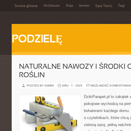
Archiwum
Azja
Jemen
Tagi
Strona główna
Spis Treści
PODZIELĘ
NATURALNE NAWOZY I ŚRODKI
ROŚLIN
POSTED BY ADMIN
GRU - 7 - 2025
MOŻLIWOŚĆ KOMENTOWAN
DzikiParapet.pl to zakątek 
pokojowe wychodzą na pierw
bohaterami każdego domu. 
o czytelnikach, które chcą
zieloną oazę, pełną natchni