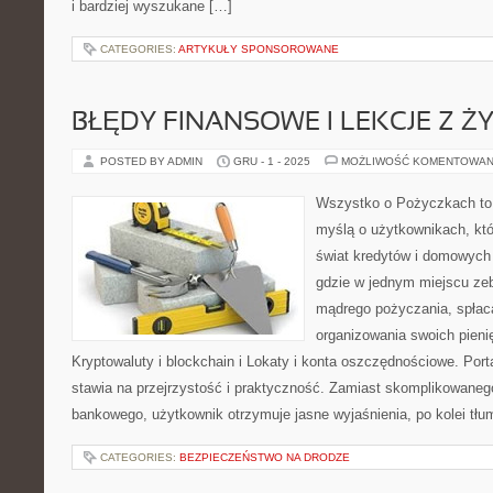
i bardziej wyszukane […]
CATEGORIES:
ARTYKUŁY SPONSOROWANE
BŁĘDY FINANSOWE I LEKCJE Z ŻYC
POSTED BY ADMIN
GRU - 1 - 2025
MOŻLIWOŚĆ KOMENTOWAN
Wszystko o Pożyczkach to p
myślą o użytkownikach, któ
świat kredytów i domowych 
gdzie w jednym miejscu zeb
mądrego pożyczania, spłac
organizowania swoich pien
Kryptowaluty i blockchain i Lokaty i konta oszczędnościowe. Po
stawia na przejrzystość i praktyczność. Zamiast skomplikowaneg
bankowego, użytkownik otrzymuje jasne wyjaśnienia, po kolei tłu
CATEGORIES:
BEZPIECZEŃSTWO NA DRODZE