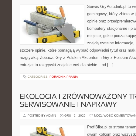
Serwis GryPoradnik.pl to w
gamingowy, który zbiera w 
opinie oraz przedpremierowe
komputery stacjonarne i pl
miejsce, gdzie początkując
znajdą rzetelne informacje
szczere opinie, które pomagają wybrać odpowiedni tytuł oraz mak
rozgrywką. Zobacz: Gry z Polskim Akcentem i Gry z Polskim Akce
entuzjasta rozgrywki znajdzie coś dla siebie – od […]
CATEGORIES:
PORADNIK PRANIA
EKOLOGIA I ZRÓWNOWAŻONY TR
SERWISOWANIE I NAPRAWY
POSTED BY ADMIN
GRU - 2 - 2025
MOŻLIWOŚĆ KOMENTOWAN
ProfiBike.pl to strona tem
dwóm kółkom oraz wszystki