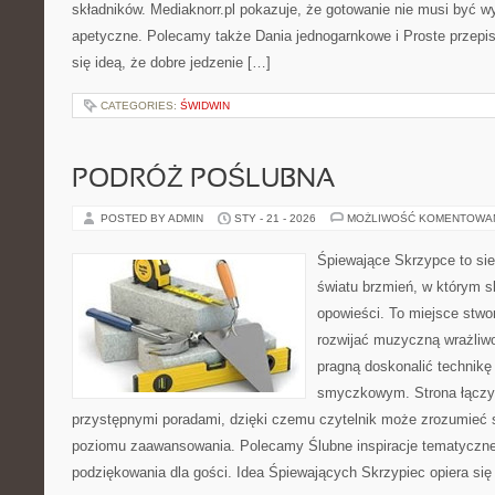
składników. Mediaknorr.pl pokazuje, że gotowanie nie musi być w
apetyczne. Polecamy także Dania jednogarnkowe i Proste przepisy
się ideą, że dobre jedzenie […]
CATEGORIES:
ŚWIDWIN
PODRÓŻ POŚLUBNA
POSTED BY ADMIN
STY - 21 - 2026
MOŻLIWOŚĆ KOMENTOWA
Śpiewające Skrzypce to sie
światu brzmień, w którym s
opowieści. To miejsce stwo
rozwijać muzyczną wrażliwo
pragną doskonalić technikę
smyczkowym. Strona łączy
przystępnymi poradami, dzięki czemu czytelnik może zrozumieć 
poziomu zaawansowania. Polecamy Ślubne inspiracje tematyczne 
podziękowania dla gości. Idea Śpiewających Skrzypiec opiera się