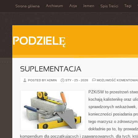
Archiwum
Azja
Jemen
Tagi
Strona główna
Spis Treści
PODZIELĘ
SUPLEMENTACJA
POSTED BY ADMIN
STY - 25 - 2026
MOŻLIWOŚĆ KOMENTOWA
PZKiSW to przestrzeń stwor
kochają kalistenikę oraz uli
sprawdzonych wskazówek,
konieczności posiadania pro
tego marzysz o zdrowszym c
dokładnie po to, by prowadz
kompendium dla początkujących i zaawansowanych, dla tych, któr