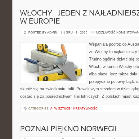
WŁOCHY – JEDEN Z NAJŁADNIEJ
W EUROPIE
POSTED BY ADMIN
GRU - 3 - 2025
MOŻLIWOŚĆ KOMENTOWAN
Wspaniała podróż do Austra
że Włochy to najładniejszy 
Trudno ogólnie dziwić się 
Włoch, w końcu Włochy ofer
albo plaże, lecz także dały
przepyszne potrawy bądź s
skupić się na zwiedzaniu Italii. Prawdziwym strzałem w dziesiątkę
dostać się za pośrednictwem linii lotniczych. Z polskich miast k
CATEGORIES:
AI W SZTUCE I KREATYWNOŚCI
POZNAJ PIĘKNO NORWEGII