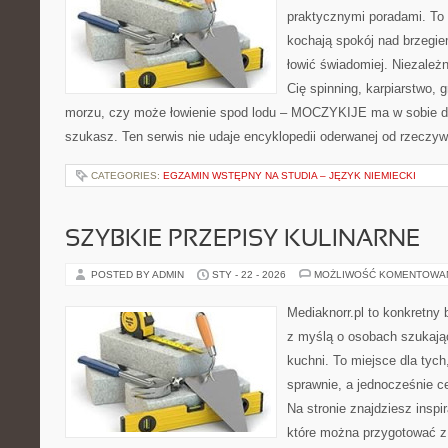
praktycznymi poradami. To 
kochają spokój nad brzegie
łowić świadomiej. Niezależn
Cię spinning, karpiarstwo,
morzu, czy może łowienie spod lodu – MOCZYKIJE ma w sobie dok
szukasz. Ten serwis nie udaje encyklopedii oderwanej od rzeczywi
CATEGORIES:
EGZAMIN WSTĘPNY NA STUDIA – JĘZYK NIEMIECKI
SZYBKIE PRZEPISY KULINARNE
POSTED BY ADMIN
STY - 22 - 2026
MOŻLIWOŚĆ KOMENTOWA
Mediaknorr.pl to konkretny b
z myślą o osobach szukają
kuchni. To miejsce dla tyc
sprawnie, a jednocześnie 
Na stronie znajdziesz inspi
które można przygotować z