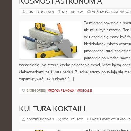
KOSMOS I ASTRONOMIA
POSTED BY ADMIN
STY - 18 - 2026
MOŻLIWOŚĆ KOMENTOWA
To miejsce powstało z pros
nie musi być sztywna. Ten 
że uczenie się może być fa
kiedykolwiek miałeś wrażen
przegadane, tutaj znajdzies
pomagają poukładać nawet 
zagadnienia. Na stronie czeka połączenie treści, które łączą cod
ciekawostkami ze świata badań. Z jednej strony pojawiają się mater
zapamiętywać, jak budować […]
CATEGORIES:
MUZYKA FILMOWA I MUSICALE
KULTURA KOKTAJLI
POSTED BY ADMIN
STY - 17 - 2026
MOŻLIWOŚĆ KOMENTOWA
zrobdrinka.pl to wygodne mi