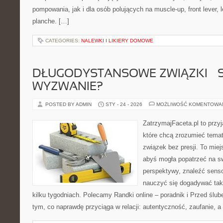
pompowania, jak i dla osób polujących na muscle-up, front lever,
planche. […]
CATEGORIES:
NALEWKI I LIKIERY DOMOWE
DŁUGODYSTANSOWE ZWIĄZKI – 
WYZWANIE?
POSTED BY ADMIN
STY - 24 - 2026
MOŻLIWOŚĆ KOMENTOWA
ZatrzymajFaceta.pl to przyj
które chcą zrozumieć tema
związek bez presji. To mie
abyś mogła popatrzeć na sw
perspektywy, znaleźć sens
nauczyć się dogadywać tak,
kilku tygodniach. Polecamy Randki online – poradnik i Przed ślub
tym, co naprawdę przyciąga w relacji: autentyczność, zaufanie, a