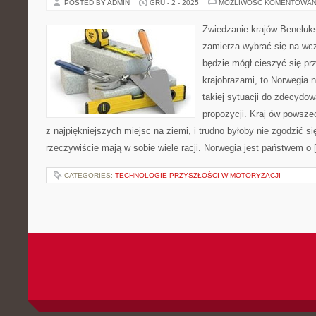
POSTED BY ADMIN
GRU - 2 - 2025
MOŻLIWOŚĆ KOMENTOWAN
Zwiedzanie krajów Beneluks
zamierza wybrać się na wc
będzie mógł cieszyć się p
krajobrazami, to Norwegia n
takiej sytuacji do zdecydo
propozycji. Kraj ów powsze
z najpiękniejszych miejsc na ziemi, i trudno byłoby nie zgodzić si
rzeczywiście mają w sobie wiele racji. Norwegia jest państwem o
CATEGORIES:
TECHNOLOGIE PRZYSZŁOŚCI W MOTORYZACJI