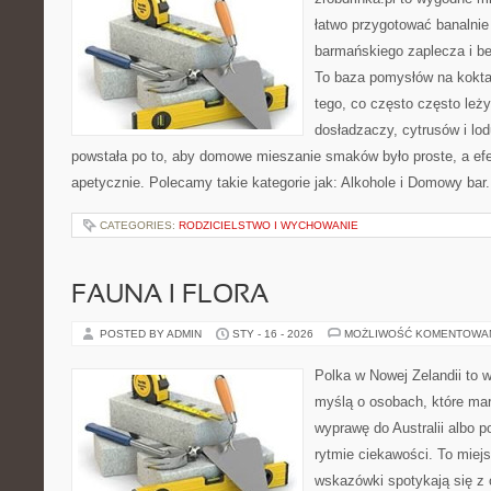
łatwo przygotować banalnie
barmańskiego zaplecza i b
To baza pomysłów na koktajl
tego, co często często leż
dosładzaczy, cytrusów i lo
powstała po to, aby domowe mieszanie smaków było proste, a ef
apetycznie. Polecamy takie kategorie jak: Alkohole i Domowy bar
CATEGORIES:
RODZICIELSTWO I WYCHOWANIE
FAUNA I FLORA
POSTED BY ADMIN
STY - 16 - 2026
MOŻLIWOŚĆ KOMENTOWA
Polka w Nowej Zelandii to 
myślą o osobach, które mar
wyprawę do Australii albo p
rytmie ciekawości. To miej
wskazówki spotykają się z 