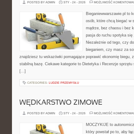
POSTED BY ADMIN
STY - 24 - 2026
MOŻLIWOŚĆ KOMENTOWA
Bieganiewwarszawie.pl to 
osób, które chcą biegać w s
mądrze, bez chaosu i bez ko
pasja do ruchu spotyka si
Niezależnie od tego, czy d
bieganiem, czy masz za sob
znajdziesz tu wskazówki pomagające poprawić ekonomię biegu, z
stabilną bazę. Ciekawe kategorie to Dietetyka i Recenzje sprzętu
[…]
CATEGORIES:
LUDZIE PRZEMYSŁU
WĘDKARSTWO ZIMOWE
POSTED BY ADMIN
STY - 24 - 2026
MOŻLIWOŚĆ KOMENTOWA
MOCZYKIJE to autonomiczn
który powstał po to, aby łą