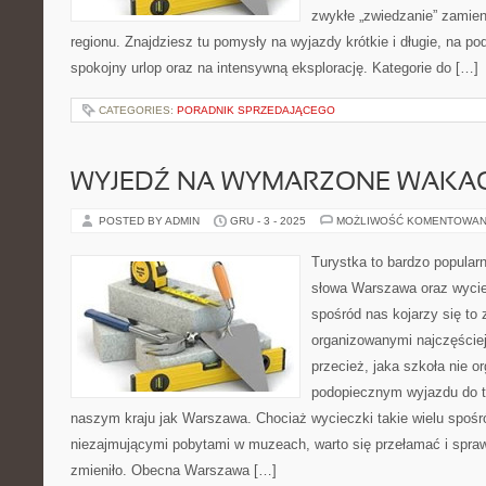
zwykłe „zwiedzanie” zamien
regionu. Znajdziesz tu pomysły na wyjazdy krótkie i długie, na 
spokojny urlop oraz na intensywną eksplorację. Kategorie do […]
CATEGORIES:
PORADNIK SPRZEDAJĄCEGO
WYJEDŹ NA WYMARZONE WAKAC
POSTED BY ADMIN
GRU - 3 - 2025
MOŻLIWOŚĆ KOMENTOWAN
Turystka to bardzo popula
słowa Warszawa oraz wyci
spośród nas kojarzy się to
organizowanymi najczęście
przecież, jaka szkoła nie o
podopiecznym wyjazdu do 
naszym kraju jak Warszawa. Chociaż wycieczki takie wielu spośr
niezajmującymi pobytami w muzeach, warto się przełamać i spraw
zmieniło. Obecna Warszawa […]