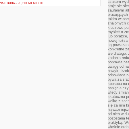
czasem wyda
A STUDIA – JĘZYK NIEMIECKI
staje się śl
zaufanym alb
pracujących
takim wspar
znajomych 
kluczowe poz
myśleć o zm
lub porażce,
nowej tożsa
są powiązan
konkretne za
ale dlatego,
zadania redu
poprawia nas
uwagę od nap
nawyk, trzeb
odpowiada n
bywa za słab
sposobu na r
napięcia cz
wtedy zmian
skuteczna pr
walką z zac
się za nim k
najważniejsz
od nich w du
pozostaną te
praktyką. Wi
właśnie drob