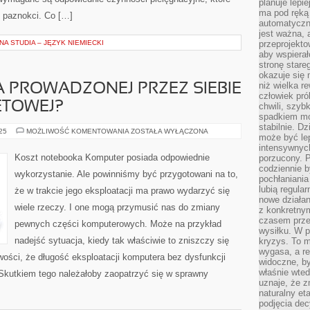
planuje lepi
ma pod ręką 
 paznokci. Co […]
automatyczn
jest ważna, 
A STUDIA – JĘZYK NIEMIECKI
przeprojekto
aby wspiera
stronę stare
okazuje się
niż wielka r
A PROWADZONEJ PRZEZ SIEBIE
człowiek pró
ETOWEJ?
chwili, szy
spadkiem mot
stabilnie. D
JAK
025
MOŻLIWOŚĆ KOMENTOWANIA
ZOSTAŁA WYŁĄCZONA
może być le
ZARABIAĆ
NA
intensywnych
PROWADZONEJ
Koszt notebooka Komputer posiada odpowiednie
porzucony. P
PRZEZ
codziennie b
SIEBIE
wykorzystanie. Ale powinniśmy być przygotowani na to,
STRONIE
pochłaniania
INTERNETOWEJ?
lubią regula
że w trakcie jego eksploatacji ma prawo wydarzyć się
nowe działan
wiele rzeczy. I one mogą przymusić nas do zmiany
z konkretny
czasem prze
pewnych części komputerowych. Może na przykład
wysiłku. W p
nadejść sytuacja, kiedy tak właściwie to zniszczy się
kryzys. To 
wygasa, a re
wości, że długość eksploatacji komputera bez dysfunkcji
widoczne, b
właśnie wte
Skutkiem tego należałoby zaopatrzyć się w sprawny
uznaje, że z
naturalny et
podjęcia decy