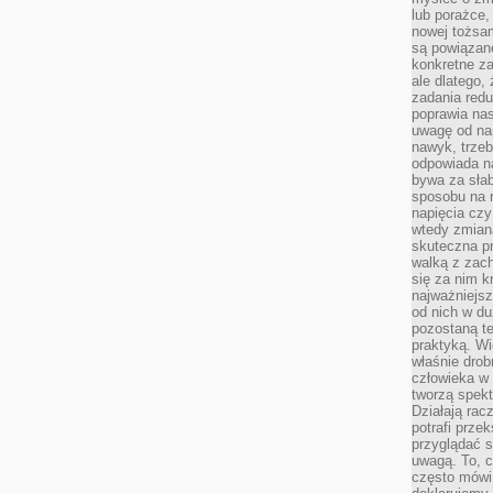
lub porażce,
nowej tożsa
są powiązan
konkretne za
ale dlatego,
zadania redu
poprawia nas
uwagę od nap
nawyk, trzeb
odpowiada n
bywa za słab
sposobu na r
napięcia cz
wtedy zmian
skuteczna pr
walką z zac
się za nim k
najważniejsz
od nich w du
pozostaną te
praktyką. Wi
właśnie drob
człowieka w
tworzą spekt
Działają rac
potrafi przek
przyglądać s
uwagą. To, c
często mówi 