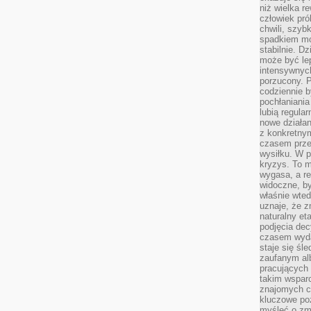
niż wielka r
człowiek pró
chwili, szy
spadkiem mot
stabilnie. D
może być le
intensywnych
porzucony. P
codziennie b
pochłaniania
lubią regula
nowe działan
z konkretny
czasem prze
wysiłku. W p
kryzys. To 
wygasa, a re
widoczne, b
właśnie wte
uznaje, że z
naturalny et
podjęcia decy
czasem wyda
staje się śl
zaufanym alb
pracujących
takim wspar
znajomych 
kluczowe poz
myśleć o zm