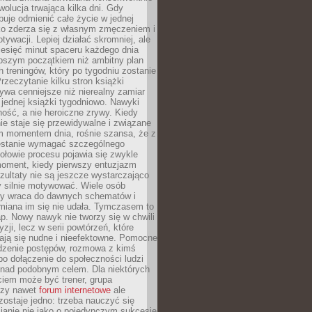
ewolucja trwająca kilka dni. Gdy
buje odmienić całe życie w jednej
bko zderza się z własnym zmęczeniem i
ywacji. Lepiej działać skromniej, ale
ziesięć minut spaceru każdego dnia
pszym początkiem niż ambitny plan
 treningów, który po tygodniu zostanie
rzeczytanie kilku stron książki
ywa cenniejsze niż nierealny zamiar
 jednej książki tygodniowo. Nawyki
rność, a nie heroiczne zrywy. Kiedy
ie staje się przewidywalne i związane
m momentem dnia, rośnie szansa, że z
stanie wymagać szczególnego
ołowie procesu pojawia się zwykle
moment, kiedy pierwszy entuzjazm
zultaty nie są jeszcze wystarczająco
y silnie motywować. Wiele osób
dy wraca do dawnych schematów i
miana im się nie udała. Tymczasem to
ap. Nowy nawyk nie tworzy się w chwili
zji, lecz w serii powtórzeń, które
ją się nudne i nieefektowne. Pomocne
edzenie postępów, rozmowa z kimś
o dołączenie do społeczności ludzi
 nad podobnym celem. Dla niektórych
ciem może być trener, grupa
czy nawet
forum internetowe
ale
ostaje jedno: trzeba nauczyć się
ianie nie jako o pojedynczym sukcesie