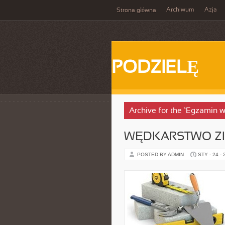
Archiwum
Azja
Strona główna
PODZIELĘ
Archive for the ‘Egzamin w
WĘDKARSTWO Z
POSTED BY ADMIN
STY - 24 -