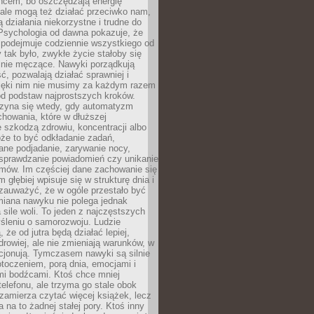
ńcem, bo oszczędzają energię
ale mogą też działać przeciwko nam,
ją działania niekorzystne i trudne do
 Psychologia od dawna pokazuje, że
 podejmuje codziennie wszystkiego od
tak było, zwykłe życie stałoby się
lnie męczące. Nawyki porządkują
ć, pozwalają działać sprawniej i
zięki nim nie musimy za każdym razem
od podstaw najprostszych kroków.
zyna się wtedy, gdy automatyzm
howania, które w dłuższej
 szkodzą zdrowiu, koncentracji albo
że to być odkładanie zadań,
ane podjadanie, zarywanie nocy,
sprawdzanie powiadomień czy unikanie
zmów. Im częściej dane zachowanie się
 głębiej wpisuje się w strukturę dnia i
 zauważyć, że w ogóle przestało być
iana nawyku nie polega jednak
 sile woli. To jeden z najczęstszych
śleniu o samorozwoju. Ludzie
 że od jutra będą działać lepiej,
zdrowiej, ale nie zmieniają warunków, w
cjonują. Tymczasem nawyki są silnie
toczeniem, porą dnia, emocjami i
mi bodźcami. Ktoś chce mniej
telefonu, ale trzyma go stale obok
 zamierza czytać więcej książek, lecz
 na to żadnej stałej pory. Ktoś inny