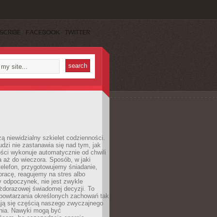
SCRIBE
FACEBOOK
TWITTER
ą niewidzialny szkielet codzienności.
dzi nie zastanawia się nad tym, jak
ści wykonuje automatycznie od chwili
 aż do wieczora. Sposób, w jaki
elefon, przygotowujemy śniadanie,
racę, reagujemy na stres albo
 odpoczynek, nie jest zwykle
żdorazowej świadomej decyzji. To
 powtarzania określonych zachowań tak
ają się częścią naszego zwyczajnego
nia. Nawyki mogą być