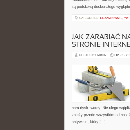
są podstawą doskonałego wyglądu
CATEGORIES:
EGZAMIN WSTĘPNY N
JAK ZARABIAĆ N
STRONIE INTERN
POSTED BY ADMIN
LIP - 5 - 2
nam dysk twardy. Nie ulega wątpli
zależy przede wszystkim od nas. 
antywirus, który […]