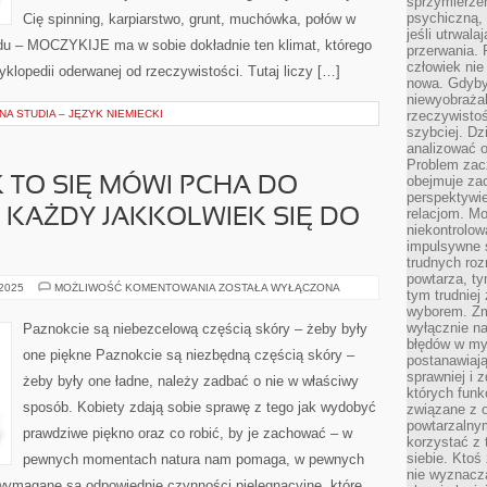
sprzymierze
psychiczną, 
Cię spinning, karpiarstwo, grunt, muchówka, połów w
jeśli utrwala
du – MOCZYKIJE ma w sobie dokładnie ten klimat, którego
przerwania.
człowiek nie
klopedii oderwanej od rzeczywistości. Tutaj liczy […]
nowa. Gdyby 
niewyobraża
A STUDIA – JĘZYK NIEMIECKI
rzeczywistoś
szybciej. D
analizować 
Problem zac
obejmuje zac
 TO SIĘ MÓWI PCHA DO
perspektywie
relacjom. Mo
E KAŻDY JAKKOLWIEK SIĘ DO
niekontrolow
impulsywne 
trudnych ro
powtarza, tym
SPORO
 2025
MOŻLIWOŚĆ KOMENTOWANIA
ZOSTAŁA WYŁĄCZONA
tym trudniej
OSÓB
wyborem. Zm
JAK
TO
wyłącznie na
Paznokcie są niebezcelową częścią skóry – żeby były
SIĘ
błędów w my
MÓWI
one piękne Paznokcie są niezbędną częścią skóry –
PCHA
postanawiają,
DO
sprawniej i 
żeby były one ładne, należy zadbać o nie w właściwy
BIZNESU,
których funk
ALE
sposób. Kobiety zdają sobie sprawę z tego jak wydobyć
NIE
związane z o
KAŻDY
powtarzalny
JAKKOLWIEK
prawdziwe piękno oraz co robić, by je zachować – w
korzystać z 
SIĘ
DO
siebie. Ktoś
pewnych momentach natura nam pomaga, w pewnych
TEGO
nie wyznacza
NADAJĘ
wymagane są odpowiednie czynności pielęgnacyjne, które