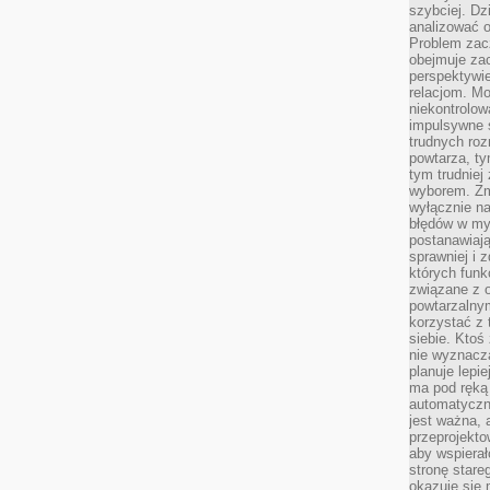
szybciej. D
analizować 
Problem zac
obejmuje zac
perspektywie
relacjom. Mo
niekontrolow
impulsywne 
trudnych ro
powtarza, tym
tym trudniej
wyborem. Zm
wyłącznie na
błędów w my
postanawiają,
sprawniej i 
których funk
związane z o
powtarzalny
korzystać z 
siebie. Ktoś
nie wyznacza
planuje lepi
ma pod ręką 
automatyczn
jest ważna, 
przeprojekto
aby wspiera
stronę stare
okazuje się