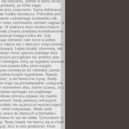
ej się odżywiać, jednak w domu wciąż
produkty, po które sięga
ie przy zmęczeniu. Sama deklaracja
ale rzadko wystarcza. Potrzebne jest
wanie codziennego środowiska tak,
ło nowe zachowanie zamiast ciągnąć w
go. W praktyce dużo skuteczniejsza
 mała zmiana utrwalana konsekwentnie
ewolucja trwająca kilka dni. Gdy
buje odmienić całe życie w jednej
bko zderza się z własnym zmęczeniem i
ywacji. Lepiej działać skromniej, ale
ziesięć minut spaceru każdego dnia
pszym początkiem niż ambitny plan
 treningów, który po tygodniu zostanie
rzeczytanie kilku stron książki
ywa cenniejsze niż nierealny zamiar
 jednej książki tygodniowo. Nawyki
rność, a nie heroiczne zrywy. Kiedy
ie staje się przewidywalne i związane
m momentem dnia, rośnie szansa, że z
stanie wymagać szczególnego
ołowie procesu pojawia się zwykle
moment, kiedy pierwszy entuzjazm
zultaty nie są jeszcze wystarczająco
y silnie motywować. Wiele osób
dy wraca do dawnych schematów i
miana im się nie udała. Tymczasem to
ap. Nowy nawyk nie tworzy się w chwili
zji, lecz w serii powtórzeń, które