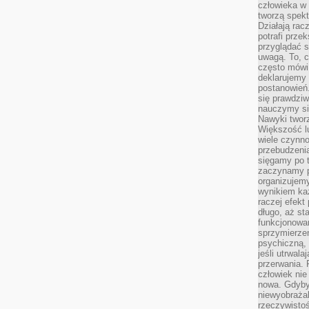
człowieka w
tworzą spekt
Działają rac
potrafi przek
przyglądać s
uwagą. To, c
często mówi 
deklarujemy
postanowień.
się prawdziw
nauczymy si
Nawyki tworz
Większość lu
wiele czynno
przebudzenia
sięgamy po t
zaczynamy p
organizujemy
wynikiem ka
raczej efekt
długo, aż st
funkcjonowa
sprzymierze
psychiczną, 
jeśli utrwala
przerwania.
człowiek nie
nowa. Gdyby 
niewyobraża
rzeczywistoś