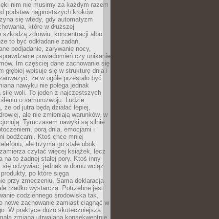
zięki nim nie musimy za każdym razem
od podstaw najprostszych kroków.
zyna się wtedy, gdy automatyzm
howania, które w dłuższej
 szkodzą zdrowiu, koncentracji albo
że to być odkładanie zadań,
ane podjadanie, zarywanie nocy,
sprawdzanie powiadomień czy unikanie
zmów. Im częściej dane zachowanie się
 głębiej wpisuje się w strukturę dnia i
 zauważyć, że w ogóle przestało być
iana nawyku nie polega jednak
 sile woli. To jeden z najczęstszych
śleniu o samorozwoju. Ludzie
 że od jutra będą działać lepiej,
zdrowiej, ale nie zmieniają warunków, w
cjonują. Tymczasem nawyki są silnie
toczeniem, porą dnia, emocjami i
mi bodźcami. Ktoś chce mniej
telefonu, ale trzyma go stale obok
 zamierza czytać więcej książek, lecz
 na to żadnej stałej pory. Ktoś inny
ej się odżywiać, jednak w domu wciąż
produkty, po które sięga
ie przy zmęczeniu. Sama deklaracja
ale rzadko wystarcza. Potrzebne jest
wanie codziennego środowiska tak,
ło nowe zachowanie zamiast ciągnąć w
go. W praktyce dużo skuteczniejsza
 mała zmiana utrwalana konsekwentnie