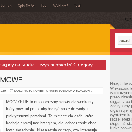
Jemen
Tagi
Tagi
Spis Treści
Wybierać
SUB
stępny na studia – Język niemiecki’ Category
IMOWE
Nawyki tworz
Większość lu
WĘDKARSTWO
 2026
MOŻLIWOŚĆ KOMENTOWANIA
ZOSTAŁA WYŁĄCZONA
wiele czynno
ZIMOWE
przebudzenia
sięgamy po t
MOCZYKIJE to autonomiczny serwis dla wędkarzy,
zaczynamy p
który powstał po to, aby łączyć pasję do wody z
organizujemy
wynikiem ka
praktycznymi poradami. To miejsce dla osób, które
raczej efekt
kochają spokój nad brzegiem, ale jednocześnie chcą
długo, aż st
funkcjonowa
łowić świadomiej. Niezależnie od tego, czy interesuje