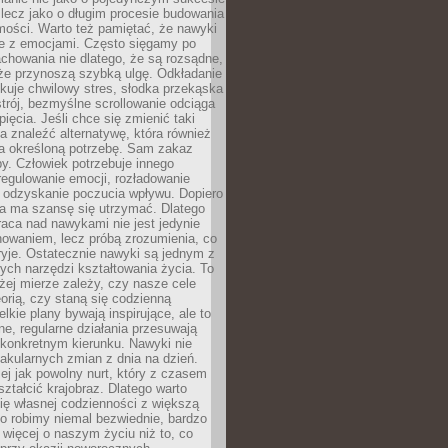
 lecz jako o długim procesie budowania
mości. Warto też pamiętać, że nawyki
e z emocjami. Często sięgamy po
chowania nie dlatego, że są rozsądne,
 że przynoszą szybką ulgę. Odkładanie
kuje chwilowy stres, słodka przekąska
trój, bezmyślne scrollowanie odciąga
ięcia. Jeśli chce się zmienić taki
a znaleźć alternatywę, która również
a określoną potrzebę. Sam zakaz
y. Człowiek potrzebuje innego
egulowanie emocji, rozładowanie
y odzyskanie poczucia wpływu. Dopiero
a ma szansę się utrzymać. Dlatego
aca nad nawykami nie jest jedynie
howaniem, lecz próbą zrozumienia, co
ryje. Ostatecznie nawyki są jednym z
ych narzędzi kształtowania życia. To
żej mierze zależy, czy nasze cele
orią, czy staną się codzienną
elkie plany bywają inspirujące, ale to
ne, regularne działania przesuwają
 konkretnym kierunku. Nawyki nie
akularnych zmian z dnia na dzień.
zej jak powolny nurt, który z czasem
ształcić krajobraz. Dlatego warto
ię własnej codzienności z większą
o robimy niemal bezwiednie, bardzo
więcej o naszym życiu niż to, co