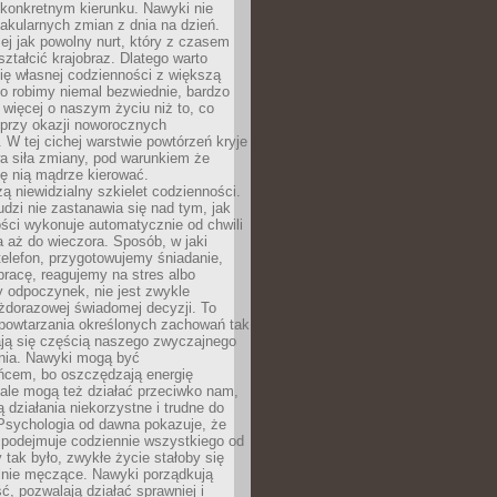
 konkretnym kierunku. Nawyki nie
akularnych zmian z dnia na dzień.
zej jak powolny nurt, który z czasem
ształcić krajobraz. Dlatego warto
ię własnej codzienności z większą
o robimy niemal bezwiednie, bardzo
więcej o naszym życiu niż to, co
 przy okazji noworocznych
 W tej cichej warstwie powtórzeń kryje
a siła zmiany, pod warunkiem że
ę nią mądrze kierować.
ą niewidzialny szkielet codzienności.
dzi nie zastanawia się nad tym, jak
ści wykonuje automatycznie od chwili
 aż do wieczora. Sposób, w jaki
elefon, przygotowujemy śniadanie,
racę, reagujemy na stres albo
 odpoczynek, nie jest zwykle
żdorazowej świadomej decyzji. To
 powtarzania określonych zachowań tak
ają się częścią naszego zwyczajnego
nia. Nawyki mogą być
ńcem, bo oszczędzają energię
ale mogą też działać przeciwko nam,
ją działania niekorzystne i trudne do
 Psychologia od dawna pokazuje, że
 podejmuje codziennie wszystkiego od
tak było, zwykłe życie stałoby się
lnie męczące. Nawyki porządkują
ć, pozwalają działać sprawniej i