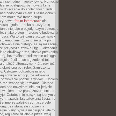
ją się nudne i nieefektowne. Pomocne
edzenie postępów, rozmowa z kimś
o dołączenie do społeczności ludzi
 nad podobnym celem. Dla niektórych
ciem może być trener, grupa
czy nawet
forum internetowe
ale
ostaje jedno: trzeba nauczyć się
ianie nie jako o pojedynczym sukcesie
 lecz jako o długim procesie budowania
mości. Warto też pamiętać, że nawyki
e z emocjami. Często sięgamy po
chowania nie dlatego, że są rozsądne,
 że przynoszą szybką ulgę. Odkładanie
kuje chwilowy stres, słodka przekąska
trój, bezmyślne scrollowanie odciąga
ięcia. Jeśli chce się zmienić taki
a znaleźć alternatywę, która również
a określoną potrzebę. Sam zakaz
y. Człowiek potrzebuje innego
egulowanie emocji, rozładowanie
y odzyskanie poczucia wpływu. Dopiero
a ma szansę się utrzymać. Dlatego
aca nad nawykami nie jest jedynie
howaniem, lecz próbą zrozumienia, co
ryje. Ostatecznie nawyki są jednym z
ych narzędzi kształtowania życia. To
żej mierze zależy, czy nasze cele
orią, czy staną się codzienną
elkie plany bywają inspirujące, ale to
ne, regularne działania przesuwają