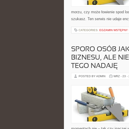
morzu, czy może łowienie spod lo
szukasz. Ten serwis nie udaje ency
CATEGORIES:
EGZAMIN WSTĘPNY N
SPORO OSÓB JAK
BIZNESU, ALE NI
TEGO NADAJĘ
POSTED BY ADMIN
WRZ - 23 -
momentach nie – tak czy inaczej 