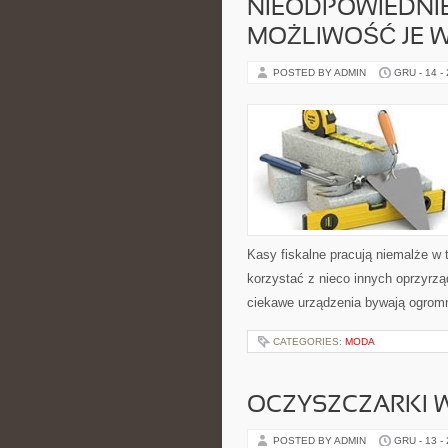
NIEODPOWIEDNIE
MOŻLIWOŚĆ JE 
POSTED BY ADMIN
GRU - 14 -
Kasy fiskalne pracują niemalże w 
korzystać z nieco innych oprzyrzą
ciekawe urządzenia bywają ogromni
CATEGORIES:
MODA
OCZYSZCZARKI 
POSTED BY ADMIN
GRU - 13 -