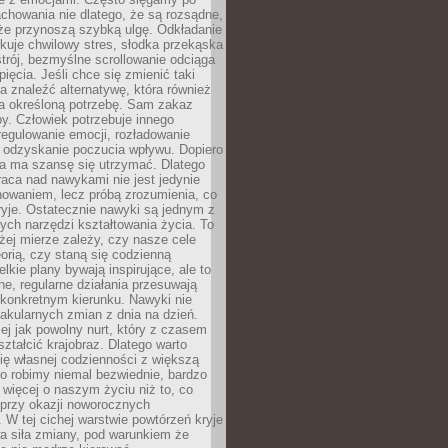
chowania nie dlatego, że są rozsądne,
 że przynoszą szybką ulgę. Odkładanie
kuje chwilowy stres, słodka przekąska
trój, bezmyślne scrollowanie odciąga
ięcia. Jeśli chce się zmienić taki
a znaleźć alternatywę, która również
a określoną potrzebę. Sam zakaz
y. Człowiek potrzebuje innego
egulowanie emocji, rozładowanie
y odzyskanie poczucia wpływu. Dopiero
a ma szansę się utrzymać. Dlatego
aca nad nawykami nie jest jedynie
howaniem, lecz próbą zrozumienia, co
ryje. Ostatecznie nawyki są jednym z
ych narzędzi kształtowania życia. To
żej mierze zależy, czy nasze cele
orią, czy staną się codzienną
elkie plany bywają inspirujące, ale to
ne, regularne działania przesuwają
 konkretnym kierunku. Nawyki nie
akularnych zmian z dnia na dzień.
zej jak powolny nurt, który z czasem
ształcić krajobraz. Dlatego warto
ię własnej codzienności z większą
o robimy niemal bezwiednie, bardzo
więcej o naszym życiu niż to, co
 przy okazji noworocznych
 W tej cichej warstwie powtórzeń kryje
a siła zmiany, pod warunkiem że