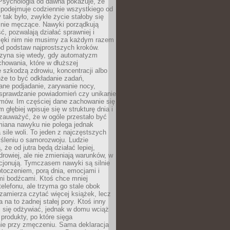
 Psychologia od dawna pokazuje, że
 podejmuje codziennie wszystkiego od
tak było, zwykłe życie stałoby się
lnie męczące. Nawyki porządkują
ć, pozwalają działać sprawniej i
zięki nim nie musimy za każdym razem
od podstaw najprostszych kroków.
zyna się wtedy, gdy automatyzm
howania, które w dłuższej
 szkodzą zdrowiu, koncentracji albo
że to być odkładanie zadań,
ane podjadanie, zarywanie nocy,
sprawdzanie powiadomień czy unikanie
zmów. Im częściej dane zachowanie się
 głębiej wpisuje się w strukturę dnia i
 zauważyć, że w ogóle przestało być
iana nawyku nie polega jednak
 sile woli. To jeden z najczęstszych
śleniu o samorozwoju. Ludzie
 że od jutra będą działać lepiej,
zdrowiej, ale nie zmieniają warunków, w
cjonują. Tymczasem nawyki są silnie
toczeniem, porą dnia, emocjami i
mi bodźcami. Ktoś chce mniej
telefonu, ale trzyma go stale obok
 zamierza czytać więcej książek, lecz
 na to żadnej stałej pory. Ktoś inny
ej się odżywiać, jednak w domu wciąż
produkty, po które sięga
ie przy zmęczeniu. Sama deklaracja