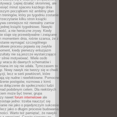
ywacji. Lepiej działać skromniej, ale
ziesięć minut spaceru każdego dnia
pszym początkiem niż ambitny plan
 treningów, który po tygodniu zostanie
rzeczytanie kilku stron książki
ywa cenniejsze niż nierealny zamiar
 jednej książki tygodniowo. Nawyki
rność, a nie heroiczne zrywy. Kiedy
ie staje się przewidywalne i związane
m momentem dnia, rośnie szansa, że z
stanie wymagać szczególnego
ołowie procesu pojawia się zwykle
moment, kiedy pierwszy entuzjazm
zultaty nie są jeszcze wystarczająco
y silnie motywować. Wiele osób
dy wraca do dawnych schematów i
miana im się nie udała. Tymczasem to
ap. Nowy nawyk nie tworzy się w chwili
zji, lecz w serii powtórzeń, które
ją się nudne i nieefektowne. Pomocne
edzenie postępów, rozmowa z kimś
o dołączenie do społeczności ludzi
 nad podobnym celem. Dla niektórych
ciem może być trener, grupa
czy nawet
forum internetowe
ale
ostaje jedno: trzeba nauczyć się
ianie nie jako o pojedynczym sukcesie
 lecz jako o długim procesie budowania
mości. Warto też pamiętać, że nawyki
e z emocjami. Często sięgamy po