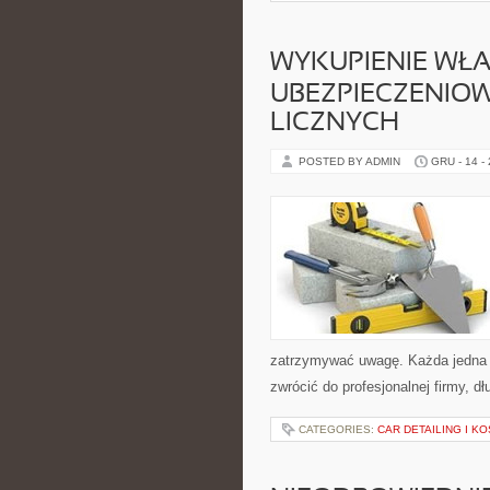
WYKUPIENIE WŁA
UBEZPIECZENIO
LICZNYCH
POSTED BY ADMIN
GRU - 14 -
zatrzymywać uwagę. Każda jedna f
zwrócić do profesjonalnej firmy, dł
CATEGORIES:
CAR DETAILING I K