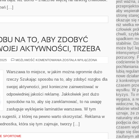
jest ważna, 
przeprojekto
zeń […]
aby wspiera
stronę stare
okazuje się
niż wielka r
człowiek pró
chwili, szy
spadkiem mot
BU NA TO, ABY ZDOBYĆ
stabilnie. D
może być le
OJEJ AKTYWNOŚCI, TRZEBA
intensywnych
porzucony. P
SZUKAJĄC
 2025
MOŻLIWOŚĆ KOMENTOWANIA
ZOSTAŁA WYŁĄCZONA
codziennie b
SPOSOBU
pochłaniania
NA
TO,
lubią regula
Warszawa to miejsce, w jakim można ogromnie dużo
ABY
nowe działan
ZDOBYĆ
rzeczy Szukając sposobu na to, aby zdobyć rozgłos dla
z konkretny
ROZGŁOS
DLA
czasem prze
swojej aktywności, jest konieczne zainwestować w
SWOJEJ
wysiłku. W p
AKTYWNOŚCI,
odpowiedniej jakości reklamę. Jakkolwiek jest dużo
TRZEBA
kryzys. To 
wygasa, a re
sposobów na to, aby się zareklamować, to na uwagę
widoczne, b
właśnie wte
zasługuje wyklejanie laminatów warszawa. W tym
uznaje, że z
ch sugestii, z której na pewno warto skorzystać. Reklama w
naturalny et
podjęcia decy
Jednostka, która się tym zajmuje, tworzy […]
czasem wyda
staje się śl
zaufanym alb
CJE SPORTOWE