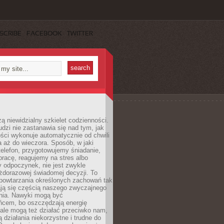
SCRIBE
FACEBOOK
TWITTER
ą niewidzialny szkielet codzienności.
dzi nie zastanawia się nad tym, jak
ści wykonuje automatycznie od chwili
 aż do wieczora. Sposób, w jaki
elefon, przygotowujemy śniadanie,
racę, reagujemy na stres albo
 odpoczynek, nie jest zwykle
żdorazowej świadomej decyzji. To
 powtarzania określonych zachowań tak
ają się częścią naszego zwyczajnego
nia. Nawyki mogą być
ńcem, bo oszczędzają energię
ale mogą też działać przeciwko nam,
ją działania niekorzystne i trudne do