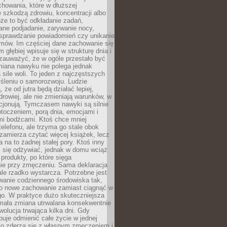
howania, które w dłuższej
 szkodzą zdrowiu, koncentracji albo
że to być odkładanie zadań,
ane podjadanie, zarywanie nocy,
sprawdzanie powiadomień czy unikanie
zmów. Im częściej dane zachowanie się
 głębiej wpisuje się w strukturę dnia i
 zauważyć, że w ogóle przestało być
iana nawyku nie polega jednak
 sile woli. To jeden z najczęstszych
śleniu o samorozwoju. Ludzie
 że od jutra będą działać lepiej,
zdrowiej, ale nie zmieniają warunków, w
cjonują. Tymczasem nawyki są silnie
toczeniem, porą dnia, emocjami i
mi bodźcami. Ktoś chce mniej
telefonu, ale trzyma go stale obok
 zamierza czytać więcej książek, lecz
 na to żadnej stałej pory. Ktoś inny
ej się odżywiać, jednak w domu wciąż
produkty, po które sięga
ie przy zmęczeniu. Sama deklaracja
ale rzadko wystarcza. Potrzebne jest
wanie codziennego środowiska tak,
ło nowe zachowanie zamiast ciągnąć w
go. W praktyce dużo skuteczniejsza
 mała zmiana utrwalana konsekwentnie
ewolucja trwająca kilka dni. Gdy
buje odmienić całe życie w jednej
bko zderza się z własnym zmęczeniem i