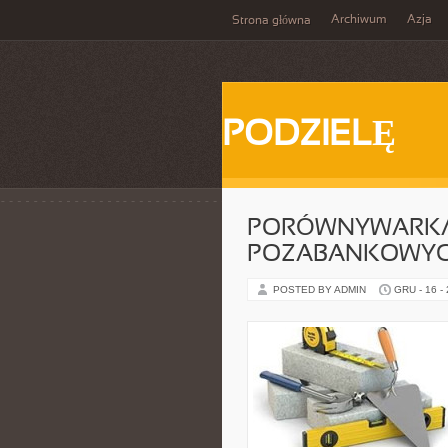
Archiwum
Azja
Strona główna
PODZIELĘ
PORÓWNYWARKA
POZABANKOWY
POSTED BY ADMIN
GRU - 16 -