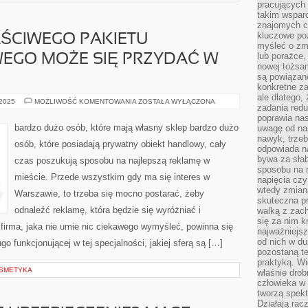
pracujących
takim wspar
znajomych 
kluczowe poz
ŚCIWEGO PAKIETU
myśleć o zm
lub porażce,
WEGO MOŻE SIĘ PRZYDAĆ W
nowej tożsa
są powiązan
konkretne za
ale dlatego,
WYKUPIENIE
 2025
MOŻLIWOŚĆ KOMENTOWANIA
ZOSTAŁA WYŁĄCZONA
zadania redu
WŁAŚCIWEGO
PAKIETU
poprawia nas
UBEZPIECZENIOWEGO
bardzo dużo osób, które mają własny sklep bardzo dużo
uwagę od nap
MOŻE
nawyk, trzeb
SIĘ
osób, które posiadają prywatny obiekt handlowy, cały
PRZYDAĆ
odpowiada n
W
bywa za słab
czas poszukują sposobu na najlepszą reklamę w
LICZNYCH
sposobu na r
mieście. Przede wszystkim gdy ma się interes w
napięcia cz
wtedy zmian
Warszawie, to trzeba się mocno postarać, żeby
skuteczna pr
odnaleźć reklamę, która będzie się wyróżniać i
walką z zac
się za nim k
irma, jaka nie umie nic ciekawego wymyśleć, powinna się
najważniejsz
od nich w du
ugo funkcjonującej w tej specjalności, jakiej sferą są […]
pozostaną te
praktyką. Wi
OSMETYKA
właśnie drob
człowieka w
tworzą spekt
Działają rac