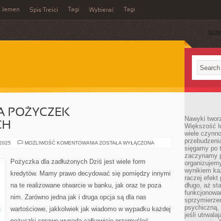
Jemen
Tagi
Tagi
Spis Treści
Wybierać
SUB
 POŻYCZEK
Nawyki tworz
CH
Większość lu
wiele czynno
przebudzenia
PORÓWNYWARKA
 2025
MOŻLIWOŚĆ KOMENTOWANIA
ZOSTAŁA WYŁĄCZONA
sięgamy po t
POŻYCZEK
POZABANKOWYCH
zaczynamy p
Pożyczka dla zadłużonych Dziś jest wiele form
organizujemy
wynikiem ka
kredytów. Mamy prawo decydować się pomiędzy innymi
raczej efekt
na te realizowane otwarcie w banku, jak oraz te poza
długo, aż st
funkcjonowa
nim. Zarówno jedna jak i druga opcja są dla nas
sprzymierze
psychiczną, 
wartościowe, jakkolwiek jak wiadomo w wypadku każdej
jeśli utrwala
pożyczki sprawę wypada całkowicie przemyśleć.