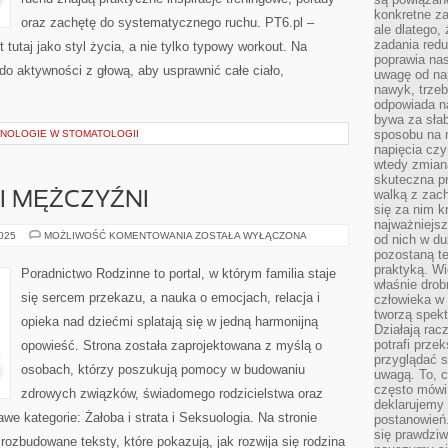
konkretne za
oraz zachętę do systematycznego ruchu. PT6.pl –
ale dlatego,
zadania redu
 tutaj jako styl życia, a nie tylko typowy workout. Na
poprawia nas
 do aktywności z głową, aby usprawnić całe ciało,
uwagę od nap
nawyk, trzeb
odpowiada n
bywa za słab
sposobu na r
NOLOGIE W STOMATOLOGII
napięcia cz
wtedy zmian
skuteczna pr
walką z zac
I MĘŻCZYŹNI
się za nim k
najważniejsz
PSYCHOTERAPIA
2025
MOŻLIWOŚĆ KOMENTOWANIA
ZOSTAŁA WYŁĄCZONA
od nich w du
I
pozostaną te
MĘŻCZYŹNI
praktyką. Wi
Poradnictwo Rodzinne to portal, w którym familia staje
właśnie drob
się sercem przekazu, a nauka o emocjach, relacja i
człowieka w
tworzą spekt
opieka nad dziećmi splatają się w jedną harmonijną
Działają rac
potrafi przek
opowieść. Strona została zaprojektowana z myślą o
przyglądać s
osobach, którzy poszukują pomocy w budowaniu
uwagą. To, c
często mówi 
zdrowych związków, świadomego rodzicielstwa oraz
deklarujemy
we kategorie: Żałoba i strata i Seksuologia. Na stronie
postanowień.
się prawdziw
zbudowane teksty, które pokazują, jak rozwija się rodzina