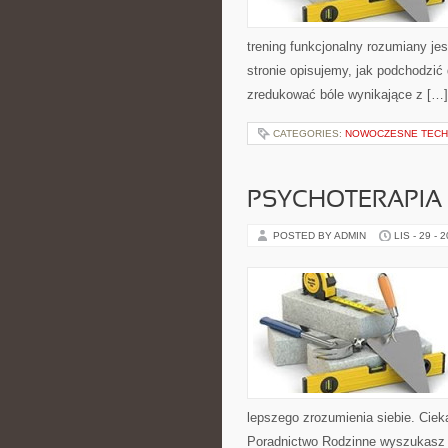
trening funkcjonalny rozumiany jest
stronie opisujemy, jak podchodzić
zredukować bóle wynikające z […]
CATEGORIES:
NOWOCZESNE TECH
PSYCHOTERAPIA 
POSTED BY ADMIN
LIS - 29 - 
lepszego zrozumienia siebie. Cieka
Poradnictwo Rodzinne wyszukasz ro