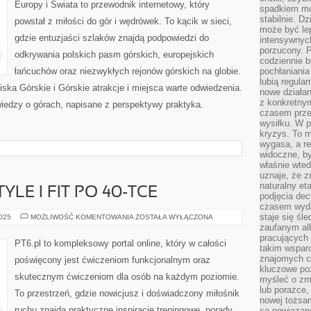
Europy i Świata to przewodnik internetowy, który
spadkiem mot
stabilnie. D
powstał z miłości do gór i wędrówek. To kącik w sieci,
może być le
gdzie entuzjaści szlaków znajdą podpowiedzi do
intensywnych
porzucony. P
odkrywania polskich pasm górskich, europejskich
codziennie b
łańcuchów oraz niezwykłych rejonów górskich na globie.
pochłaniania
lubią regula
iska Górskie i Górskie atrakcje i miejsca warte odwiedzenia.
nowe działan
z konkretny
wiedzy o górach, napisane z perspektywy praktyka.
czasem prze
wysiłku. W p
kryzys. To 
wygasa, a re
widoczne, b
właśnie wte
uznaje, że z
naturalny et
TYLE I FIT PO 40-TCE
podjęcia decy
czasem wyda
staje się śl
FIT
2025
MOŻLIWOŚĆ KOMENTOWANIA
ZOSTAŁA WYŁĄCZONA
MODA
zaufanym alb
I
pracujących
LIFESTYLE
PT6.pl to kompleksowy portal online, który w całości
I
takim wspar
FIT
znajomych 
poświęcony jest ćwiczeniom funkcjonalnym oraz
PO
kluczowe poz
40-
skutecznym ćwiczeniom dla osób na każdym poziomie.
TCE
myśleć o zm
lub porażce,
To przestrzeń, gdzie nowicjusz i doświadczony miłośnik
nowej tożsa
ruchu znajdą praktyczne inspiracje treningowe, porady
są powiązan