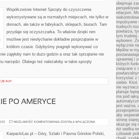
WIRNIKOWE
obejmuje zac
perspektywie
Współcześnie Internet Sprzęty do czyszczenia
relacjom. Mo
wykorzystywane są w rozmaitych miejscach, nie tylko w
niekontrolow
impulsywne 
domach, ale także w fabrykach, sklepach, biurach. Tam
trudnych ro
powtarza, tym
przydaje się oczyszczarka. To właśnie dzięki nim
tym trudniej
możliwe jest niesłychanie dokładne posprzątanie w
wyborem. Zm
wyłącznie na
krótkim czasie. Gdybyśmy pragnęli wykonywać co
błędów w my
nie zajęłoby nam to dużo godzin a oraz tak sprzątanie nie
postanawiają,
sprawniej i 
iu narzędzi. Dlatego też należałoby w takie sprzęty
których funk
związane z o
powtarzalny
korzystać z 
CJE AUT
siebie. Ktoś
nie wyznacza
planuje lepi
ma pod ręką 
IE PO AMERYCE
automatyczn
jest ważna, 
przeprojekto
aby wspiera
stronę stare
PODRÓŻE
2025
MOŻLIWOŚĆ KOMENTOWANIA
ZOSTAŁA WYŁĄCZONA
okazuje się
GÓRSKIE
PO
niż wielka r
AMERYCE
KarpackiLas.pl – Góry, Szlaki i Pasma Górskie Polski,
człowiek pró
POŁUDNIOWEJ
chwili, szy