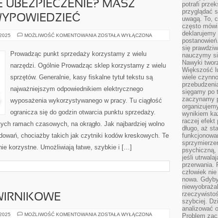
 UBEZPIECZENIE? MASZ
potrafi przek
przyglądać s
WYPOWIEDZIEĆ
uwagą. To, c
często mówi 
deklarujemy
NIEODPOWIEDNIE
 2025
MOŻLIWOŚĆ KOMENTOWANIA
ZOSTAŁA WYŁĄCZONA
postanowień.
UBEZPIECZENIE?
MASZ
się prawdziw
MOŻLIWOŚĆ
Prowadząc punkt sprzedaży korzystamy z wielu
nauczymy si
JE
WYPOWIEDZIEĆ
Nawyki tworz
narzędzi. Ogólnie Prowadząc sklep korzystamy z wielu
Większość lu
sprzętów. Generalnie, kasy fiskalne tytuł tekstu są
wiele czynno
przebudzenia
najważniejszym odpowiednikiem elektrycznego
sięgamy po t
zaczynamy p
wyposażenia wykorzystywanego w pracy. Tu ciągłość
organizujemy
ogranicza się do godzin otwarcia punktu sprzedaży.
wynikiem ka
raczej efekt
tych ramach czasowych, na okrągło. Jak najbardziej wolno
długo, aż st
dowań, chociażby takich jak czytniki kodów kreskowych. Te
funkcjonowa
sprzymierze
e korzystne. Umożliwiają łatwe, szybkie i […]
psychiczną, 
jeśli utrwala
przerwania.
człowiek nie
nowa. Gdyby 
niewyobraża
rzeczywistoś
WIRNIKOWE
szybciej. D
analizować 
OCZYSZCZARKI
 2025
MOŻLIWOŚĆ KOMENTOWANIA
ZOSTAŁA WYŁĄCZONA
Problem zac