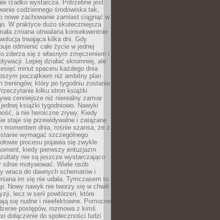
ale rzadko wystarcza. Potrzebne jest
wanie codziennego środowiska tak,
ło nowe zachowanie zamiast ciągnąć w
go. W praktyce dużo skuteczniejsza
 mała zmiana utrwalana konsekwentnie
ewolucja trwająca kilka dni. Gdy
buje odmienić całe życie w jednej
bko zderza się z własnym zmęczeniem i
ywacji. Lepiej działać skromniej, ale
ziesięć minut spaceru każdego dnia
pszym początkiem niż ambitny plan
 treningów, który po tygodniu zostanie
rzeczytanie kilku stron książki
ywa cenniejsze niż nierealny zamiar
 jednej książki tygodniowo. Nawyki
rność, a nie heroiczne zrywy. Kiedy
ie staje się przewidywalne i związane
m momentem dnia, rośnie szansa, że z
stanie wymagać szczególnego
ołowie procesu pojawia się zwykle
moment, kiedy pierwszy entuzjazm
zultaty nie są jeszcze wystarczająco
y silnie motywować. Wiele osób
dy wraca do dawnych schematów i
miana im się nie udała. Tymczasem to
ap. Nowy nawyk nie tworzy się w chwili
zji, lecz w serii powtórzeń, które
ją się nudne i nieefektowne. Pomocne
edzenie postępów, rozmowa z kimś
o dołączenie do społeczności ludzi