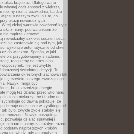
ształcić krajobraz. Dlatego warto
ię własnej codzienności z większą
o robimy niemal bezwiednie, bardzo
więcej o naszym życiu niż to, co
 przy okazji noworocznych
 W tej cichej warstwie powtórzeń kryje
a siła zmiany, pod warunkiem że
ę nią mądrze kierować.
ą niewidzialny szkielet codzienności.
dzi nie zastanawia się nad tym, jak
ści wykonuje automatycznie od chwili
 aż do wieczora. Sposób, w jaki
elefon, przygotowujemy śniadanie,
racę, reagujemy na stres albo
 odpoczynek, nie jest zwykle
żdorazowej świadomej decyzji. To
 powtarzania określonych zachowań tak
ają się częścią naszego zwyczajnego
nia. Nawyki mogą być
ńcem, bo oszczędzają energię
ale mogą też działać przeciwko nam,
ją działania niekorzystne i trudne do
 Psychologia od dawna pokazuje, że
 podejmuje codziennie wszystkiego od
tak było, zwykłe życie stałoby się
lnie męczące. Nawyki porządkują
ć, pozwalają działać sprawniej i
zięki nim nie musimy za każdym razem
od podstaw najprostszych kroków.
zyna się wtedy, gdy automatyzm