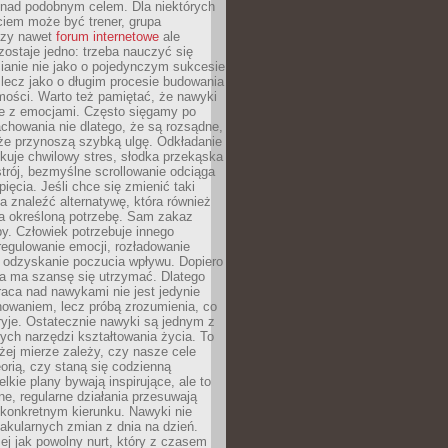
 nad podobnym celem. Dla niektórych
ciem może być trener, grupa
czy nawet
forum internetowe
ale
ostaje jedno: trzeba nauczyć się
ianie nie jako o pojedynczym sukcesie
 lecz jako o długim procesie budowania
mości. Warto też pamiętać, że nawyki
e z emocjami. Często sięgamy po
chowania nie dlatego, że są rozsądne,
 że przynoszą szybką ulgę. Odkładanie
kuje chwilowy stres, słodka przekąska
trój, bezmyślne scrollowanie odciąga
ięcia. Jeśli chce się zmienić taki
a znaleźć alternatywę, która również
a określoną potrzebę. Sam zakaz
y. Człowiek potrzebuje innego
egulowanie emocji, rozładowanie
y odzyskanie poczucia wpływu. Dopiero
a ma szansę się utrzymać. Dlatego
aca nad nawykami nie jest jedynie
howaniem, lecz próbą zrozumienia, co
ryje. Ostatecznie nawyki są jednym z
ych narzędzi kształtowania życia. To
żej mierze zależy, czy nasze cele
orią, czy staną się codzienną
elkie plany bywają inspirujące, ale to
ne, regularne działania przesuwają
 konkretnym kierunku. Nawyki nie
akularnych zmian z dnia na dzień.
zej jak powolny nurt, który z czasem