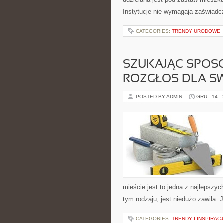
Instytucje nie wymagają zaświadc
CATEGORIES:
TRENDY URODOWE
SZUKAJĄC SPOSO
ROZGŁOS DLA SW
POSTED BY ADMIN
GRU - 14 -
mieście jest to jedna z najlepszy
tym rodzaju, jest niedużo zawiła. 
CATEGORIES:
TRENDY I INSPIRA