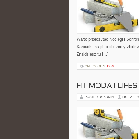
Warto przeczytać Noclegi i Schron
KarpackiLas.pl to obszerny zbiór 
Znajdziesz tu […]
CATEGORIES:
DOM
FIT MODA I LIFES
POSTED BY ADMIN
LIS - 29 - 