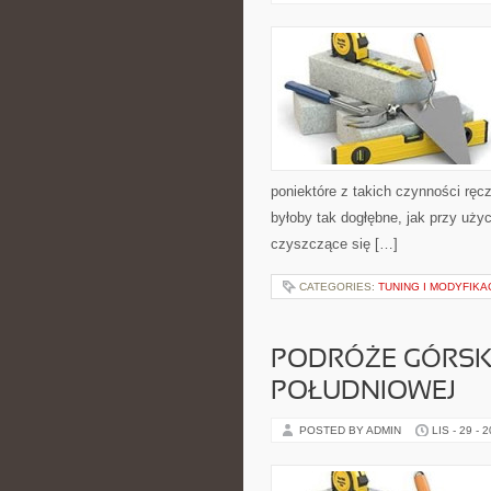
poniektóre z takich czynności ręcz
byłoby tak dogłębne, jak przy użyc
czyszczące się […]
CATEGORIES:
TUNING I MODYFIKA
PODRÓŻE GÓRSK
POŁUDNIOWEJ
POSTED BY ADMIN
LIS - 29 - 