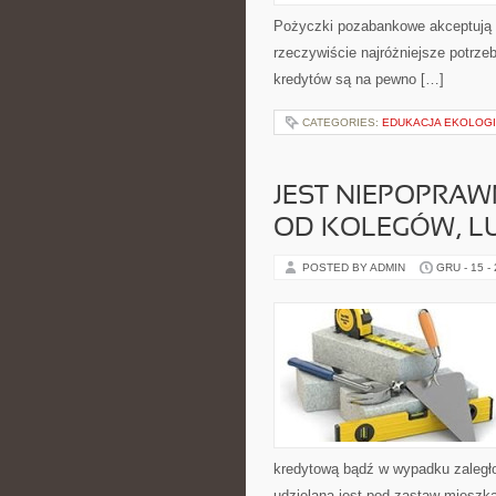
Pożyczki pozabankowe akceptują n
rzeczywiście najróżniejsze potrze
kredytów są na pewno […]
CATEGORIES:
EDUKACJA EKOLOGI
JEST NIEPOPRAW
OD KOLEGÓW, LU
POSTED BY ADMIN
GRU - 15 -
kredytową bądź w wypadku zaległo
udzielana jest pod zastaw mieszka