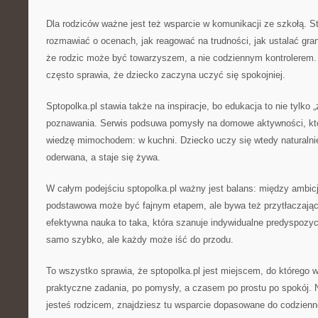
Dla rodziców ważne jest też wsparcie w komunikacji ze szkołą. 
rozmawiać o ocenach, jak reagować na trudności, jak ustalać gra
że rodzic może być towarzyszem, a nie codziennym kontrolerem.
często sprawia, że dziecko zaczyna uczyć się spokojniej.
Sptopolka.pl stawia także na inspiracje, bo edukacja to nie tylko 
poznawania. Serwis podsuwa pomysły na domowe aktywności, któ
wiedzę mimochodem: w kuchni. Dziecko uczy się wtedy naturalnie
oderwana, a staje się żywa.
W całym podejściu sptopolka.pl ważny jest balans: między ambic
podstawowa może być fajnym etapem, ale bywa też przytłaczając
efektywna nauka to taka, która szanuje indywidualne predyspozyc
samo szybko, ale każdy może iść do przodu.
To wszystko sprawia, że sptopolka.pl jest miejscem, do którego wr
praktyczne zadania, po pomysły, a czasem po prostu po spokój. N
jesteś rodzicem, znajdziesz tu wsparcie dopasowane do codzienn