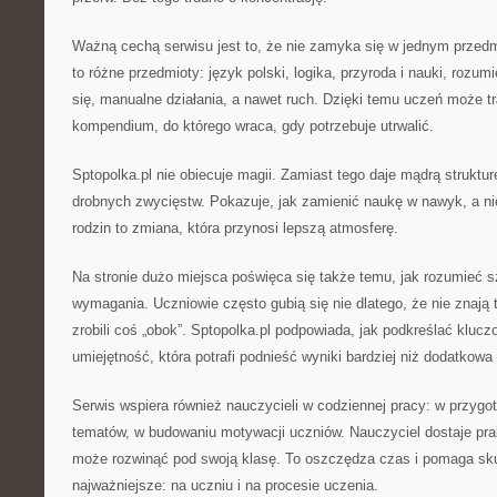
Ważną cechą serwisu jest to, że nie zamyka się w jednym przed
to różne przedmioty: język polski, logika, przyroda i nauki, rozum
się, manualne działania, a nawet ruch. Dzięki temu uczeń może t
kompendium, do którego wraca, gdy potrzebuje utrwalić.
Sptopolka.pl nie obiecuje magii. Zamiast tego daje mądrą struktu
drobnych zwycięstw. Pokazuje, jak zamienić naukę w nawyk, a ni
rodzin to zmiana, która przynosi lepszą atmosferę.
Na stronie dużo miejsca poświęca się także temu, jak rozumieć s
wymagania. Uczniowie często gubią się nie dlatego, że nie znają t
zrobili coś „obok”. Sptopolka.pl podpowiada, jak podkreślać klucz
umiejętność, która potrafi podnieść wyniki bardziej niż dodatkow
Serwis wspiera również nauczycieli w codziennej pracy: w przygot
tematów, w budowaniu motywacji uczniów. Nauczyciel dostaje pr
może rozwinąć pod swoją klasę. To oszczędza czas i pomaga sku
najważniejsze: na uczniu i na procesie uczenia.