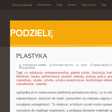
Archiwum
Azja
Jemen
Tagi
Strona główna
Spis Treści
PODZIELĘ
PLASTYKA
POSTED BY ADMIN
POSTED ON STY - 11 - 2026
MOŻLIWOŚĆ 
WYŁĄCZONA
Tagi:
cv
,
edukacja
,
entrepreneurship
,
galerie sztuki
,
ilustracja
,
kar
literatura
,
nauka
,
performance
,
pisanie
,
plakaty
,
poezja
,
praca
,
pr
zawodowy
,
studia
,
szkoła
,
sztuka nowoczesna
,
technologie eduk
zatrudnienie
,
zawody
sptopolka.pl to nowoczesna platforma poświęcona temu, co w sz
najważniejsze: treściom do nauki, pomysłom na ciekawe zajęci
rozwijaniu umiejętności. To miejsce, w którym uczeń może sprawd
narzędzia do mądrego wspierania, a pedagog dostanie materiały go