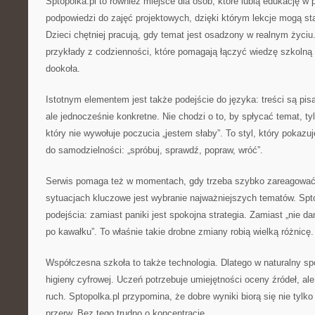
Sptopolka.pl to również miejsce dla osób, które lubią edukację w 
podpowiedzi do zajęć projektowych, dzięki którym lekcje mogą sta
Dzieci chętniej pracują, gdy temat jest osadzony w realnym życiu
przykłady z codzienności, które pomagają łączyć wiedzę szkolną 
dookoła.
Istotnym elementem jest także podejście do języka: treści są pis
ale jednocześnie konkretne. Nie chodzi o to, by spłycać temat, t
który nie wywołuje poczucia „jestem słaby”. To styl, który pokazu
do samodzielności: „spróbuj, sprawdź, popraw, wróć”.
Serwis pomaga też w momentach, gdy trzeba szybko zareagować:
sytuacjach kluczowe jest wybranie najważniejszych tematów. Spto
podejścia: zamiast paniki jest spokojna strategia. Zamiast „nie da
po kawałku”. To właśnie takie drobne zmiany robią wielką różnicę.
Współczesna szkoła to także technologia. Dlatego w naturalny sp
higieny cyfrowej. Uczeń potrzebuje umiejętności oceny źródeł, al
ruch. Sptopolka.pl przypomina, że dobre wyniki biorą się nie tylko
przerw. Bez tego trudno o koncentrację.