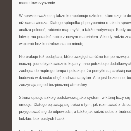
mądre towarzyszenie.
W serwisie ważne są także kompetencje szkolne, które często de
niż sama wiedza. Dlatego sptopolka.pl przypomina o takich spraw
analiza poleceń, robienie map myśli, a także motywacja. Kiedy uc
łatwiej mu poradzić sobie z nowym materiałem. A kiedy rodzic zn
wspierać bez kontrolowania co minutę.
Nie brakuje też podejścia, które uwzględnia różne tempo rozwoju
inaczej: jedno błyskawicznie kojarzy, inne potrzebuje dodatkowyc
zachęca do mądrego tempa i pokazuje, że pomyłki są częścią nauk
budować w dziecku chęć zadawania pytań. A to jest bezcenne, b
zaczynają się od bezpiecznej atmosfery.
Strona opisuje szkołę podstawową jako system, w której liczy się n
emocje. Dlatego pojawiają się treści o tym, jak rozmawiać z dziec
przygotować się do odpowiedzi, a także jak radzić sobie z trudnoś
ludzkie: bez pustych haseł.