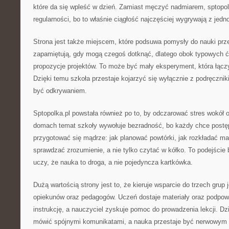
które da się wpleść w dzień. Zamiast męczyć nadmiarem, sptopo
regularności, bo to właśnie ciągłość najczęściej wygrywają z je
Strona jest także miejscem, które podsuwa pomysły do nauki przez
zapamiętują, gdy mogą czegoś dotknąć, dlatego obok typowych ć
propozycje projektów. To może być mały eksperyment, która łąc
Dzięki temu szkoła przestaje kojarzyć się wyłącznie z podręczni
być odkrywaniem.
Sptopolka.pl powstała również po to, by odczarować stres wokół o
domach temat szkoły wywołuje bezradność, bo każdy chce postę
przygotować się mądrze: jak planować powtórki, jak rozkładać mate
sprawdzać zrozumienie, a nie tylko czytać w kółko. To podejście
uczy, że nauka to droga, a nie pojedyncza kartkówka.
Dużą wartością strony jest to, że kieruje wsparcie do trzech grup 
opiekunów oraz pedagogów. Uczeń dostaje materiały oraz podpowi
instrukcję, a nauczyciel zyskuje pomoc do prowadzenia lekcji. 
mówić spójnymi komunikatami, a nauka przestaje być nerwowym g