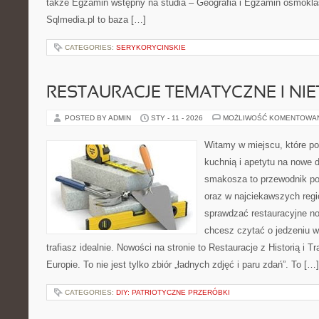
także Egzamin wstępny na studia – Geografia i Egzamin ósmokla
Sqlmedia.pl to baza […]
CATEGORIES:
SERYKORYCINSKIE
RESTAURACJE TEMATYCZNE I NI
POSTED BY ADMIN
STY - 11 - 2026
MOŻLIWOŚĆ KOMENTOWA
Witamy w miejscu, które p
kuchnią i apetytu na nowe 
smakosza to przewodnik po
oraz w najciekawszych regio
sprawdzać restauracyjne no
chcesz czytać o jedzeniu w
trafiasz idealnie. Nowości na stronie to Restauracje z Historią i T
Europie. To nie jest tylko zbiór „ładnych zdjęć i paru zdań”. To […]
CATEGORIES:
DIY: PATRIOTYCZNE PRZERÓBKI