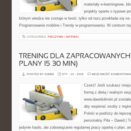
materiały e-learningowe, bl
projekty oparte o typowe pr
którym wiedza nie zostaje w teorii, tylko od razu przekłada się n
Programowanie mobilne i Trendy w programowaniu. W centrum tej
CATEGORIES:
PIECZYWO I WYPIEKI
TRENING DLA ZAPRACOWANYCH 
PLANY 15–30 MIN)
POSTED BY ADMIN
STY - 10 - 2026
MOŻLIWOŚĆ KOMENTOWA
Cześć! Jeśli szukasz miejsc
formą z dietą i realnym wsp
www.dawidulinski.pl został
aby wspierać osoby z region
Polski w podróży do lepszej
personalny Piła – Dawid | Tre
jedynie hasło, ale zobowiązanie regularnej pracy opartej o plan, a