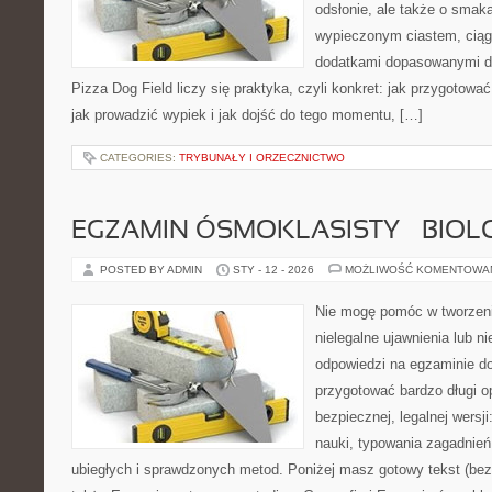
odsłonie, ale także o smaka
wypieczonym ciastem, ciąg
dodatkami dopasowanymi do
Pizza Dog Field liczy się praktyka, czyli konkret: jak przygotować
jak prowadzić wypiek i jak dojść do tego momentu, […]
CATEGORIES:
TRYBUNAŁY I ORZECZNICTWO
EGZAMIN ÓSMOKLASISTY – BIOL
POSTED BY ADMIN
STY - 12 - 2026
MOŻLIWOŚĆ KOMENTOWA
Nie mogę pomóc w tworzeniu
nielegalne ujawnienia lub 
odpowiedzi na egzaminie do
przygotować bardzo długi o
bezpiecznej, legalnej wersj
nauki, typowania zagadnień
ubiegłych i sprawdzonych metod. Poniżej masz gotowy tekst (be