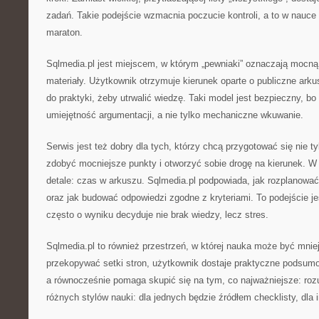
zadań. Takie podejście wzmacnia poczucie kontroli, a to w nauce d
maraton.
Sqlmedia.pl jest miejscem, w którym „pewniaki” oznaczają mocną
materiały. Użytkownik otrzymuje kierunek oparte o publiczne ark
do praktyki, żeby utrwalić wiedzę. Taki model jest bezpieczny, bo
umiejętność argumentacji, a nie tylko mechaniczne wkuwanie.
Serwis jest też dobry dla tych, którzy chcą przygotować się nie ty
zdobyć mocniejsze punkty i otworzyć sobie drogę na kierunek. W t
detale: czas w arkuszu. Sqlmedia.pl podpowiada, jak rozplanować
oraz jak budować odpowiedzi zgodne z kryteriami. To podejście j
często o wyniku decyduje nie brak wiedzy, lecz stres.
Sqlmedia.pl to również przestrzeń, w której nauka może być mni
przekopywać setki stron, użytkownik dostaje praktyczne podsum
a równocześnie pomaga skupić się na tym, co najważniejsze: roz
różnych stylów nauki: dla jednych będzie źródłem checklisty, dla 