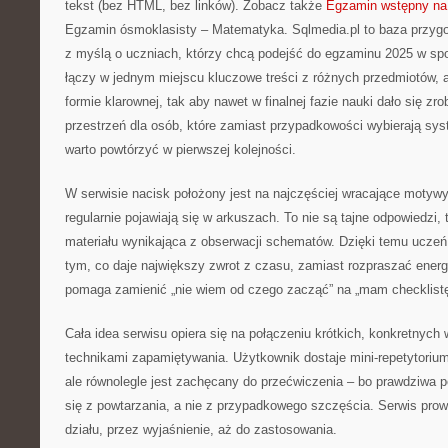
tekst (bez HTML, bez linków). Zobacz także
Egzamin wstępny na 
Egzamin ósmoklasisty – Matematyka. Sqlmedia.pl to baza przyg
z myślą o uczniach, którzy chcą podejść do egzaminu 2025 w sp
łączy w jednym miejscu kluczowe treści z różnych przedmiotów, a
formie klarownej, tak aby nawet w finalnej fazie nauki dało się zro
przestrzeń dla osób, które zamiast przypadkowości wybierają sys
warto powtórzyć w pierwszej kolejności.
W serwisie nacisk położony jest na najczęściej wracające motywy,
regularnie pojawiają się w arkuszach. To nie są tajne odpowiedzi,
materiału wynikająca z obserwacji schematów. Dzięki temu ucze
tym, co daje największy zwrot z czasu, zamiast rozpraszać energi
pomaga zamienić „nie wiem od czego zacząć” na „mam checklistę
Cała idea serwisu opiera się na połączeniu krótkich, konkretnych 
technikami zapamiętywania. Użytkownik dostaje mini-repetytorium 
ale równolegle jest zachęcany do przećwiczenia – bo prawdziwa 
się z powtarzania, a nie z przypadkowego szczęścia. Serwis prow
działu, przez wyjaśnienie, aż do zastosowania.