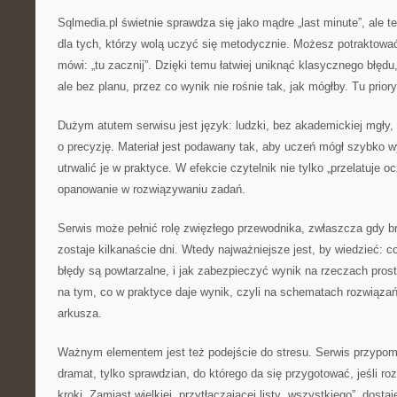
Sqlmedia.pl świetnie sprawdza się jako mądre „last minute”, ale 
dla tych, którzy wolą uczyć się metodycznie. Możesz potraktować
mówi: „tu zacznij”. Dzięki temu łatwiej uniknąć klasycznego błęd
ale bez planu, przez co wynik nie rośnie tak, jak mógłby. Tu prio
Dużym atutem serwisu jest język: ludzki, bez akademickiej mgły, 
o precyzję. Materiał jest podawany tak, aby uczeń mógł szybko 
utrwalić je w praktyce. W efekcie czytelnik nie tylko „przelatuje oc
opanowanie w rozwiązywaniu zadań.
Serwis może pełnić rolę zwięzłego przewodnika, zwłaszcza gdy b
zostaje kilkanaście dni. Wtedy najważniejsze jest, by wiedzieć: 
błędy są powtarzalne, i jak zabezpieczyć wynik na rzeczach prost
na tym, co w praktyce daje wynik, czyli na schematach rozwiązań
arkusza.
Ważnym elementem jest też podejście do stresu. Serwis przypomi
dramat, tylko sprawdzian, do którego da się przygotować, jeśli roz
kroki. Zamiast wielkiej, przytłaczającej listy „wszystkiego”, dosta