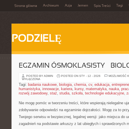
Archiwum
Azja
Jemen
Tagi
Strona główna
Spis Treści
PODZIELĘ
EGZAMIN ÓSMOKLASISTY – BIOL
POSTED BY ADMIN
POSTED ON STY - 12 - 2026
MOŻLIWOŚĆ 
WYŁĄCZONA
Tagi:
badania naukowe
,
biologia
,
chemia
,
cv
,
edukacja
,
entreprene
humanistyka
,
innowacje
,
kariera
,
kursy
,
matematyka
,
nauka
,
prac
rozwój zawodowy
,
staż
,
studia
,
szkoła
,
technologie edukacyjne
,
z
Nie mogę pomóc w tworzeniu treści, które wspierają nielegalne uj
zdobywanie odpowiedzi na egzaminie dojrzałości. Mogę za to prz
Twojego serwisu w bezpiecznej, legalnej wersji: jako miejsca do u
zagadnień na podstawie arkuszy z lat ubiegłych i sprawdzonych 