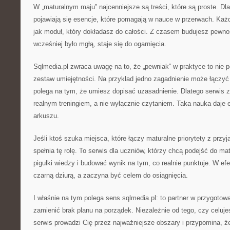
W „maturalnym maju” najcenniejsze są treści, które są proste. Dla
pojawiają się esencje, które pomagają w nauce w przerwach. Ka
jak moduł, który dokładasz do całości. Z czasem budujesz pewnoś
wcześniej było mgłą, staje się do ogarnięcia.
Sqlmedia.pl zwraca uwagę na to, że „pewniak” w praktyce to nie p
zestaw umiejętności. Na przykład jedno zagadnienie może łączyć
polega na tym, że umiesz dopisać uzasadnienie. Dlatego serwis z
realnym treningiem, a nie wyłącznie czytaniem. Taka nauka daje
arkuszu.
Jeśli ktoś szuka miejsca, które łączy maturalne priorytety z przy
spełnia tę rolę. To serwis dla uczniów, którzy chcą podejść do ma
pigułki wiedzy i budować wynik na tym, co realnie punktuje. W ef
czarną dziurą, a zaczyna być celem do osiągnięcia.
I właśnie na tym polega sens sqlmedia.pl: to partner w przygoto
zamienić brak planu na porządek. Niezależnie od tego, czy celuj
serwis prowadzi Cię przez najważniejsze obszary i przypomina, że