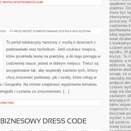
I Z NIEPEŁNOSPRAWNOŚCIAMI
spadkiem mot
stabilnie. D
może być le
intensywnych
porzucony. P
codziennie b
pochłaniania
PLASTYKA
 2026
MOŻLIWOŚĆ KOMENTOWANIA
ZOSTAŁA WYŁĄCZONA
lubią regula
nowe działan
To portal edukacyjny tworzony z myślą o dzieciach z
z konkretny
czasem prze
podstawówki oraz technikum. Jeśli szukasz miejsca,
wysiłku. W p
które przekłada teorię na praktykę, a do tego pomaga w
kryzys. To 
wygasa, a re
codziennej nauce, jesteś w dobrym miejscu. Treści są
widoczne, b
właśnie wte
przygotowane tak, aby wspierały zarówno tych, którzy
uznaje, że z
chcą zrozumieć podstawy, jak i osoby, które celują w
naturalny et
podjęcia decy
i Geografia. Na stronie znajdziesz wyjaśnienia tematów,
czasem wyda
ortografii i czytania ze zrozumieniem, […]
staje się śl
zaufanym alb
pracujących
CZNICTWO
takim wspar
znajomych 
kluczowe poz
myśleć o zm
I BIZNESOWY DRESS CODE
lub porażce,
nowej tożsa
są powiązan