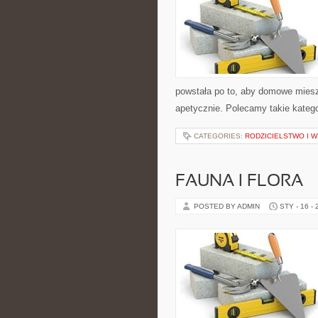
powstała po to, aby domowe miesz
apetycznie. Polecamy takie katego
CATEGORIES:
RODZICIELSTWO I 
FAUNA I FLORA
POSTED BY ADMIN
STY - 16 -