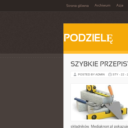
Archiwum
Azja
Strona główna
PODZIELĘ
SZYBKIE PRZEPI
POSTED BY ADMIN
STY - 22 -
składników. Mediaknorr.pl pokazuj