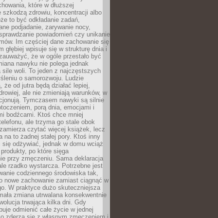
howania, które w dłuższej
 szkodzą zdrowiu, koncentracji albo
że to być odkładanie zadań,
ane podjadanie, zarywanie nocy,
sprawdzanie powiadomień czy unikanie
zmów. Im częściej dane zachowanie się
 głębiej wpisuje się w strukturę dnia i
 zauważyć, że w ogóle przestało być
iana nawyku nie polega jednak
 sile woli. To jeden z najczęstszych
śleniu o samorozwoju. Ludzie
 że od jutra będą działać lepiej,
zdrowiej, ale nie zmieniają warunków, w
cjonują. Tymczasem nawyki są silnie
toczeniem, porą dnia, emocjami i
mi bodźcami. Ktoś chce mniej
telefonu, ale trzyma go stale obok
 zamierza czytać więcej książek, lecz
 na to żadnej stałej pory. Ktoś inny
ej się odżywiać, jednak w domu wciąż
produkty, po które sięga
ie przy zmęczeniu. Sama deklaracja
ale rzadko wystarcza. Potrzebne jest
wanie codziennego środowiska tak,
ło nowe zachowanie zamiast ciągnąć w
go. W praktyce dużo skuteczniejsza
 mała zmiana utrwalana konsekwentnie
ewolucja trwająca kilka dni. Gdy
buje odmienić całe życie w jednej
bko zderza się z własnym zmęczeniem i