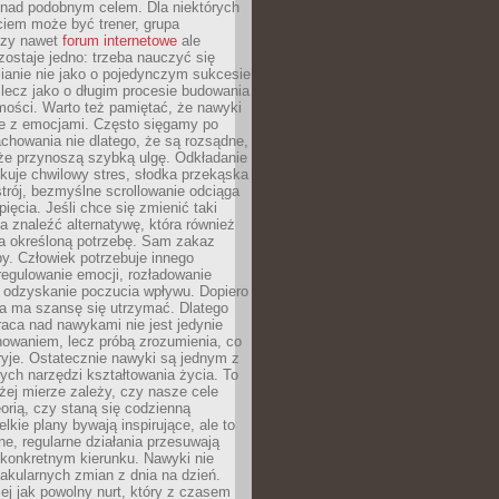
 nad podobnym celem. Dla niektórych
ciem może być trener, grupa
czy nawet
forum internetowe
ale
ostaje jedno: trzeba nauczyć się
ianie nie jako o pojedynczym sukcesie
 lecz jako o długim procesie budowania
mości. Warto też pamiętać, że nawyki
e z emocjami. Często sięgamy po
chowania nie dlatego, że są rozsądne,
 że przynoszą szybką ulgę. Odkładanie
kuje chwilowy stres, słodka przekąska
trój, bezmyślne scrollowanie odciąga
ięcia. Jeśli chce się zmienić taki
a znaleźć alternatywę, która również
a określoną potrzebę. Sam zakaz
y. Człowiek potrzebuje innego
egulowanie emocji, rozładowanie
y odzyskanie poczucia wpływu. Dopiero
a ma szansę się utrzymać. Dlatego
aca nad nawykami nie jest jedynie
howaniem, lecz próbą zrozumienia, co
ryje. Ostatecznie nawyki są jednym z
ych narzędzi kształtowania życia. To
żej mierze zależy, czy nasze cele
orią, czy staną się codzienną
elkie plany bywają inspirujące, ale to
ne, regularne działania przesuwają
 konkretnym kierunku. Nawyki nie
akularnych zmian z dnia na dzień.
zej jak powolny nurt, który z czasem