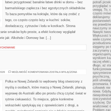
łatwo przygotować banalnie łatwe drinki w domu – bez
potrafi przek
przyglądać s
barmańskiego zaplecza i bez egzotycznych składników.
uwagą. To, c
często mówi 
To baza pomysłów na koktajle, które da się zrobić z
deklarujemy
tego, co często często leży w kuchni: soków,
postanowień.
się prawdziw
dosładzaczy, cytrusów i lodu w kostkach. Strona
nauczymy si
anie smaków było proste, a efekt końcowy wyglądał
Nawyki tworz
Większość lu
rie jak: Alkohole i Domowy bar. […]
wiele czynno
przebudzenia
sięgamy po t
WYCHOWANIE
zaczynamy p
organizujemy
wynikiem ka
raczej efekt
długo, aż st
funkcjonowa
FAUNA
 2026
MOŻLIWOŚĆ KOMENTOWANIA
ZOSTAŁA WYŁĄCZONA
sprzymierze
I
psychiczną, 
FLORA
jeśli utrwala
Polka w Nowej Zelandii to wędrowny blog stworzony z
przerwania.
myślą o osobach, które marzą o Nowej Zelandii, planują
człowiek nie
nowa. Gdyby 
wyprawę do Australii albo po prostu chcą czytać świat w
niewyobraża
rzeczywistoś
rytmie ciekawości. To miejsce, gdzie konkretne
szybciej. D
wskazówki spotykają się z opowieściami z drogi, a
analizować 
Problem zac