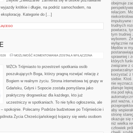
zwykłe „zwiedzanie” zamienia się w bliskie poznawanie
obejmuje zac
 wyjazdy krótkie i długie, na podróż samochodem, na
perspektywie
relacjom. Mo
 eksplorację. Kategorie do […]
niekontrolow
impulsywne 
trudnych ro
AJĄCEGO
powtarza, tym
tym trudniej
wyborem. Zm
wyłącznie na
E
błędów w my
postanawiają,
NOCLEGI
 2026
MOŻLIWOŚĆ KOMENTOWANIA
ZOSTAŁA WYŁĄCZONA
sprawniej i 
I
których funk
HOTELE
związane z o
WŻCh Trójmiasto to przestrzeń spotkania osób
powtarzalny
poszukujących Boga, którzy pragną rozwijać relację z
korzystać z 
siebie. Ktoś
Bogiem w realnym życiu. Strona internetowa tej grupy w
nie wyznacza
planuje lepi
Gdańsku, Gdyni i Sopocie została pomyślana jako
ma pod ręką 
praktyczny drogowskaz dla każdego, kto już
automatyczn
jest ważna, 
uczestniczy w spotkaniach. To nie tylko ogłoszenia, ale
przeprojekto
i – spokojnie. Polecamy Podróże budżetowe po Trójmieście i
aby wspiera
stronę stare
lnota Życia Chrześcijańskiego) kojarzy się wielu osobom
okazuje się
niż wielka r
człowiek pró
chwili, szy