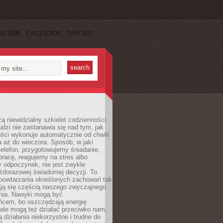
SCRIBE
FACEBOOK
TWITTER
ą niewidzialny szkielet codzienności.
dzi nie zastanawia się nad tym, jak
ści wykonuje automatycznie od chwili
 aż do wieczora. Sposób, w jaki
elefon, przygotowujemy śniadanie,
racę, reagujemy na stres albo
 odpoczynek, nie jest zwykle
żdorazowej świadomej decyzji. To
 powtarzania określonych zachowań tak
ają się częścią naszego zwyczajnego
nia. Nawyki mogą być
ńcem, bo oszczędzają energię
ale mogą też działać przeciwko nam,
ją działania niekorzystne i trudne do