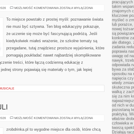
pracujących
takim wspar
KOSMOS
 2026
MOŻLIWOŚĆ KOMENTOWANIA
ZOSTAŁA WYŁĄCZONA
znajomych 
I
ASTRONOMIA
kluczowe poz
To miejsce powstało z prostej myśli: poznawanie świata
myśleć o zm
lub porażce,
nie musi być sztywna. Ten blog edukacyjny pokazuje,
nowej tożsa
są powiązan
że uczenie się może być fascynującą podróżą. Jeśli
konkretne za
kiedykolwiek miałeś wrażenie, że szkolne tematy są
ale dlatego,
zadania redu
przegadane, tutaj znajdziesz prostsze wyjaśnienia, które
poprawia nas
pomagają poukładać nawet najbardziej skomplikowane
uwagę od nap
nawyk, trzeb
ączenie treści, które łączą codzienną edukację z
odpowiada n
bywa za słab
ednej strony pojawiają się materiały o tym, jak lepiej
sposobu na r
napięcia cz
wtedy zmian
skuteczna pr
MUSICALE
walką z zac
się za nim k
najważniejsz
od nich w du
LI
pozostaną te
praktyką. Wi
KULTURA
 2026
MOŻLIWOŚĆ KOMENTOWANIA
ZOSTAŁA WYŁĄCZONA
właśnie drob
KOKTAJLI
człowieka w
tworzą spekt
zrobdrinka.pl to wygodne miejsce dla osób, które chcą
Działają rac