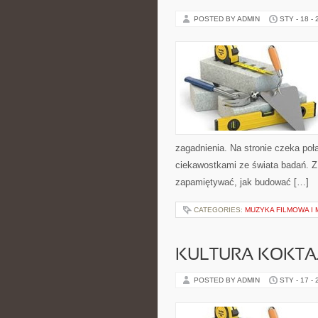
POSTED BY ADMIN
STY - 18 -
zagadnienia. Na stronie czeka poł
ciekawostkami ze świata badań. Z j
zapamiętywać, jak budować […]
CATEGORIES:
MUZYKA FILMOWA I 
KULTURA KOKTAJ
POSTED BY ADMIN
STY - 17 -