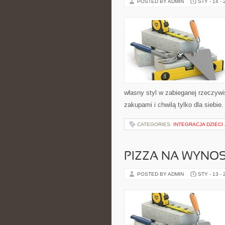
POSTED BY ADMIN
STY - 14 -
własny styl w zabieganej rzeczyw
zakupami i chwilą tylko dla siebie
CATEGORIES:
INTEGRACJA DZIEC
PIZZA NA WYNOS
POSTED BY ADMIN
STY - 13 -