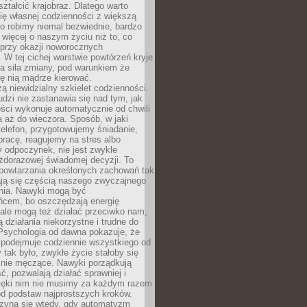
ształcić krajobraz. Dlatego warto
ię własnej codzienności z większą
o robimy niemal bezwiednie, bardzo
więcej o naszym życiu niż to, co
 przy okazji noworocznych
 W tej cichej warstwie powtórzeń kryje
a siła zmiany, pod warunkiem że
ę nią mądrze kierować.
ą niewidzialny szkielet codzienności.
dzi nie zastanawia się nad tym, jak
ści wykonuje automatycznie od chwili
 aż do wieczora. Sposób, w jaki
elefon, przygotowujemy śniadanie,
racę, reagujemy na stres albo
 odpoczynek, nie jest zwykle
żdorazowej świadomej decyzji. To
 powtarzania określonych zachowań tak
ają się częścią naszego zwyczajnego
nia. Nawyki mogą być
ńcem, bo oszczędzają energię
ale mogą też działać przeciwko nam,
ją działania niekorzystne i trudne do
 Psychologia od dawna pokazuje, że
 podejmuje codziennie wszystkiego od
tak było, zwykłe życie stałoby się
lnie męczące. Nawyki porządkują
ć, pozwalają działać sprawniej i
zięki nim nie musimy za każdym razem
od podstaw najprostszych kroków.
zyna się wtedy, gdy automatyzm