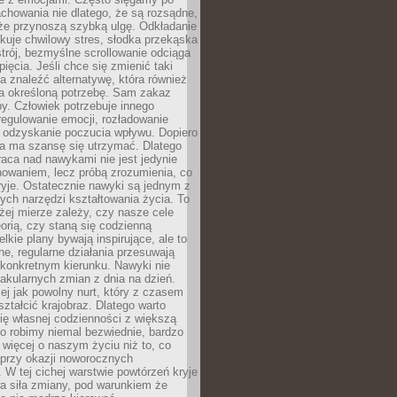
chowania nie dlatego, że są rozsądne,
 że przynoszą szybką ulgę. Odkładanie
kuje chwilowy stres, słodka przekąska
trój, bezmyślne scrollowanie odciąga
ięcia. Jeśli chce się zmienić taki
a znaleźć alternatywę, która również
a określoną potrzebę. Sam zakaz
y. Człowiek potrzebuje innego
egulowanie emocji, rozładowanie
y odzyskanie poczucia wpływu. Dopiero
a ma szansę się utrzymać. Dlatego
aca nad nawykami nie jest jedynie
howaniem, lecz próbą zrozumienia, co
ryje. Ostatecznie nawyki są jednym z
ych narzędzi kształtowania życia. To
żej mierze zależy, czy nasze cele
orią, czy staną się codzienną
elkie plany bywają inspirujące, ale to
ne, regularne działania przesuwają
 konkretnym kierunku. Nawyki nie
akularnych zmian z dnia na dzień.
zej jak powolny nurt, który z czasem
ształcić krajobraz. Dlatego warto
ię własnej codzienności z większą
o robimy niemal bezwiednie, bardzo
więcej o naszym życiu niż to, co
 przy okazji noworocznych
 W tej cichej warstwie powtórzeń kryje
a siła zmiany, pod warunkiem że