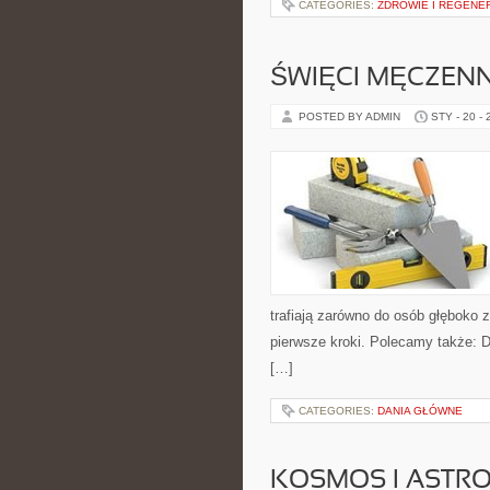
CATEGORIES:
ZDROWIE I REGENE
ŚWIĘCI MĘCZENN
POSTED BY ADMIN
STY - 20 -
trafiają zarówno do osób głęboko z
pierwsze kroki. Polecamy także: Do
[…]
CATEGORIES:
DANIA GŁÓWNE
KOSMOS I ASTR