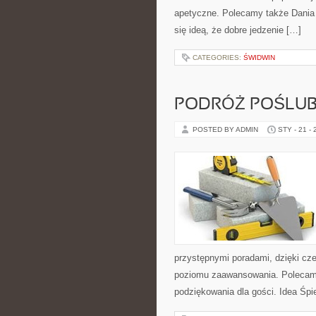
apetyczne. Polecamy także Dania j
się ideą, że dobre jedzenie […]
CATEGORIES:
ŚWIDWIN
PODRÓŻ POŚLU
POSTED BY ADMIN
STY - 21 -
przystępnymi poradami, dzięki cz
poziomu zaawansowania. Polecamy 
podziękowania dla gości. Idea Śpi