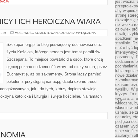
jest ważna, 
RACJA
przeprojekto
aby wspiera
stronę stare
okazuje się
ICY I ICH HEROICZNA WIARA
niż wielka r
człowiek pró
ŚWIĘCI
 2026
MOŻLIWOŚĆ KOMENTOWANIA
ZOSTAŁA WYŁĄCZONA
chwili, szy
MĘCZENNICY
spadkiem mot
I
stabilnie. D
ICH
Szczepan.org.pl to blog poświęcony duchowości oraz
HEROICZNA
może być le
WIARA
życiu Kościoła, którego sercem jest temat parafii św.
intensywnych
porzucony. P
Szczepana. To miejsce powstało dla osób, które chcą
codziennie b
pochłaniania
głębiej poznać codzienność wiary: od ciszy serca, przez
lubią regula
Eucharystię, aż po sakramenty. Strona łączy pamięć
nowe działan
z konkretny
pokoleń z przystępną narracją, dzięki czemu treści
czasem prze
aangażowanych, jak i do tych, którzy dopiero stawiają
wysiłku. W p
kryzys. To 
ktryna katolicka i Liturgia i święta kościelne. Na łamach
wygasa, a re
widoczne, b
właśnie wte
uznaje, że z
naturalny et
podjęcia decy
czasem wyda
staje się śl
ONOMIA
zaufanym alb