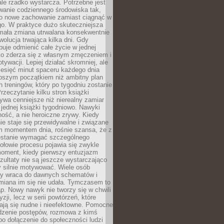
ale rzadko wystarcza. Potrzebne jest
wanie codziennego środowiska tak,
ło nowe zachowanie zamiast ciągnąć w
go. W praktyce dużo skuteczniejsza
 mała zmiana utrwalana konsekwentnie
ewolucja trwająca kilka dni. Gdy
buje odmienić całe życie w jednej
bko zderza się z własnym zmęczeniem i
ywacji. Lepiej działać skromniej, ale
ziesięć minut spaceru każdego dnia
pszym początkiem niż ambitny plan
 treningów, który po tygodniu zostanie
rzeczytanie kilku stron książki
ywa cenniejsze niż nierealny zamiar
 jednej książki tygodniowo. Nawyki
rność, a nie heroiczne zrywy. Kiedy
ie staje się przewidywalne i związane
m momentem dnia, rośnie szansa, że z
stanie wymagać szczególnego
ołowie procesu pojawia się zwykle
moment, kiedy pierwszy entuzjazm
zultaty nie są jeszcze wystarczająco
y silnie motywować. Wiele osób
dy wraca do dawnych schematów i
miana im się nie udała. Tymczasem to
ap. Nowy nawyk nie tworzy się w chwili
zji, lecz w serii powtórzeń, które
ją się nudne i nieefektowne. Pomocne
edzenie postępów, rozmowa z kimś
o dołączenie do społeczności ludzi