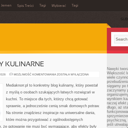
Jemen
Tagi
Tagi
Spis Treści
Wybierać
SUB
SY KULINARNE
Nawyki tworz
Większość lu
SZYBKIE
 2026
MOŻLIWOŚĆ KOMENTOWANIA
ZOSTAŁA WYŁĄCZONA
wiele czynno
PRZEPISY
KULINARNE
przebudzenia
Mediaknorr.pl to konkretny blog kulinarny, który powstał
sięgamy po t
zaczynamy p
z myślą o osobach szukających łatwych rozwiązań w
organizujemy
wynikiem ka
kuchni. To miejsce dla tych, którzy chcą gotować
raczej efekt
sprawnie, a jednocześnie cenią smak domowych potraw.
długo, aż st
funkcjonowa
Na stronie znajdziesz inspiracje na uniwersalne dania,
sprzymierze
które można przygotować z ogólnodostępnych
psychiczną, 
jeśli utrwala
e, że gotowanie nie musi być wymagające, aby efekty były