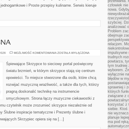
przerwania.
człowiek nie
ednogarnkowe i Proste przepisy kulinarne. Serwis kieruje
nowa. Gdyby 
niewyobraża
rzeczywistoś
szybciej. D
analizować 
Problem zac
obejmuje zac
perspektywie
BNA
relacjom. Mo
niekontrolow
impulsywne 
PODRÓŻ
 2026
MOŻLIWOŚĆ KOMENTOWANIA
ZOSTAŁA WYŁĄCZONA
POŚLUBNA
trudnych ro
powtarza, tym
Śpiewające Skrzypce to sieciowy portal poświęcony
tym trudniej
wyborem. Zm
światu brzmień, w którym skrzypce stają się centrum
wyłącznie na
opowieści. To miejsce stworzone dla osób, które chcą
błędów w my
postanawiają,
rozwijać muzyczną wrażliwość, a także dla tych, którzy
sprawniej i 
pragną doskonalić technikę na instrumencie
których funk
związane z o
smyczkowym. Strona łączy muzyczne ciekawostki z
powtarzalny
korzystać z 
emu czytelnik może zrozumieć skrzypce niezależnie od
siebie. Ktoś
Ślubne inspiracje tematyczne i Prezenty ślubne i
nie wyznacza
planuje lepi
ewających Skrzypiec opiera się na […]
ma pod ręką 
automatyczn