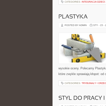
CATEGORIES:
INTEGRACJA DZIEC
PLASTYKA
POSTED BY ADMIN
STY - 15 -
wysokie oceny. Polecamy Plastyka 
które zwykle sprawiają kłopot: od 
CATEGORIES:
TRYBUNAŁY I ORZE
STYL DO PRACY 