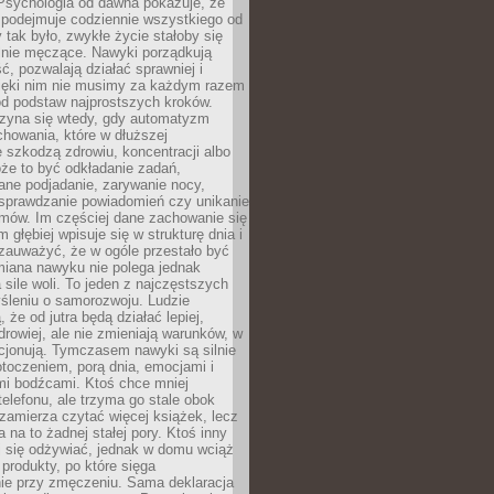
 Psychologia od dawna pokazuje, że
 podejmuje codziennie wszystkiego od
tak było, zwykłe życie stałoby się
lnie męczące. Nawyki porządkują
ć, pozwalają działać sprawniej i
zięki nim nie musimy za każdym razem
od podstaw najprostszych kroków.
zyna się wtedy, gdy automatyzm
howania, które w dłuższej
 szkodzą zdrowiu, koncentracji albo
że to być odkładanie zadań,
ane podjadanie, zarywanie nocy,
sprawdzanie powiadomień czy unikanie
zmów. Im częściej dane zachowanie się
 głębiej wpisuje się w strukturę dnia i
 zauważyć, że w ogóle przestało być
iana nawyku nie polega jednak
 sile woli. To jeden z najczęstszych
śleniu o samorozwoju. Ludzie
 że od jutra będą działać lepiej,
zdrowiej, ale nie zmieniają warunków, w
cjonują. Tymczasem nawyki są silnie
toczeniem, porą dnia, emocjami i
mi bodźcami. Ktoś chce mniej
telefonu, ale trzyma go stale obok
 zamierza czytać więcej książek, lecz
 na to żadnej stałej pory. Ktoś inny
ej się odżywiać, jednak w domu wciąż
produkty, po które sięga
ie przy zmęczeniu. Sama deklaracja