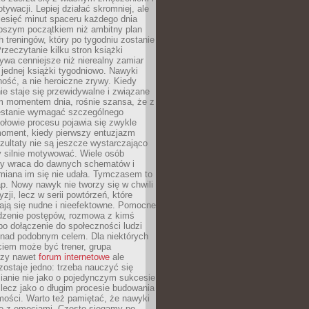
ywacji. Lepiej działać skromniej, ale
ziesięć minut spaceru każdego dnia
pszym początkiem niż ambitny plan
 treningów, który po tygodniu zostanie
rzeczytanie kilku stron książki
ywa cenniejsze niż nierealny zamiar
 jednej książki tygodniowo. Nawyki
rność, a nie heroiczne zrywy. Kiedy
ie staje się przewidywalne i związane
m momentem dnia, rośnie szansa, że z
stanie wymagać szczególnego
ołowie procesu pojawia się zwykle
moment, kiedy pierwszy entuzjazm
zultaty nie są jeszcze wystarczająco
y silnie motywować. Wiele osób
dy wraca do dawnych schematów i
miana im się nie udała. Tymczasem to
ap. Nowy nawyk nie tworzy się w chwili
zji, lecz w serii powtórzeń, które
ją się nudne i nieefektowne. Pomocne
edzenie postępów, rozmowa z kimś
o dołączenie do społeczności ludzi
 nad podobnym celem. Dla niektórych
ciem może być trener, grupa
czy nawet
forum internetowe
ale
ostaje jedno: trzeba nauczyć się
ianie nie jako o pojedynczym sukcesie
 lecz jako o długim procesie budowania
mości. Warto też pamiętać, że nawyki
e z emocjami. Często sięgamy po