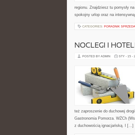
regionu. Znajdziesz tu pomysły na
spokojny urlop oraz na intensywną
CATEGORIES:
PORADNIK SPRZED
NOCLEGI I HOTEL
POSTED BY ADMIN
STY - 15 -
też zaproszenie do duchowej drog
Gastronomia Pomorza. WŻCh (Wspó
z duchowością ignacjańską. I […]