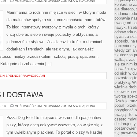
STYL
 2026
MOŻLIWOŚĆ KOMENTOWANIA
ZOSTAŁA WYŁĄCZONA
DO
konkretne za
PRACY
ale dlatego,
I
Mammamia to rodzinne miejsce w sieci, w którym moda
zadania redu
BIZNESOWY
DRESS
poprawia nas
dla maluchów spotyka się z codziennością mam i tatów.
CODE
uwagę od nap
To blog internetowy tworzony z myślą o tych, którzy
nawyk, trzeb
odpowiada n
chcą ubierać siebie i swoje pociechy praktycznie, a
bywa za słab
sposobu na r
jednocześnie stylowo. Znajdziesz tu treści o ubraniach,
napięcia cz
dodatkach i trendach, ale też o tym, jak odnaleźć
wtedy zmian
skuteczna pr
istości: między przedszkolem, szkołą, pracą, spacerem,
walką z zac
. Kategorie do zobaczenia […]
się za nim k
najważniejsz
od nich w du
I Z NIEPEŁNOSPRAWNOŚCIAMI
pozostaną te
praktyką. Wi
właśnie drob
człowieka w
 I DOSTAWA
tworzą spekt
Działają rac
potrafi przek
PIZZA
 2026
MOŻLIWOŚĆ KOMENTOWANIA
ZOSTAŁA WYŁĄCZONA
NA
przyglądać s
WYNOS
uwagą. To, c
I
Pizza Dog Field to miejsce stworzone dla pasjonatów
często mówi 
DOSTAWA
deklarujemy
pizzy, którzy chcą odkrywać wszystko, co wiąże się z
postanowień.
tym uwielbianym plackiem. To portal o pizzy w każdej
się prawdziw