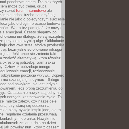
 nad podobnym celem. Dla niektórych
ciem może być trener, grupa
czy nawet
forum internetowe
ale
ostaje jedno: trzeba nauczyć się
ianie nie jako o pojedynczym sukcesie
 lecz jako o długim procesie budowania
mości. Warto też pamiętać, że nawyki
e z emocjami. Często sięgamy po
chowania nie dlatego, że są rozsądne,
 że przynoszą szybką ulgę. Odkładanie
kuje chwilowy stres, słodka przekąska
trój, bezmyślne scrollowanie odciąga
ięcia. Jeśli chce się zmienić taki
a znaleźć alternatywę, która również
a określoną potrzebę. Sam zakaz
y. Człowiek potrzebuje innego
egulowanie emocji, rozładowanie
y odzyskanie poczucia wpływu. Dopiero
a ma szansę się utrzymać. Dlatego
aca nad nawykami nie jest jedynie
howaniem, lecz próbą zrozumienia, co
ryje. Ostatecznie nawyki są jednym z
ych narzędzi kształtowania życia. To
żej mierze zależy, czy nasze cele
orią, czy staną się codzienną
elkie plany bywają inspirujące, ale to
ne, regularne działania przesuwają
 konkretnym kierunku. Nawyki nie
akularnych zmian z dnia na dzień.
zej jak powolny nurt, który z czasem