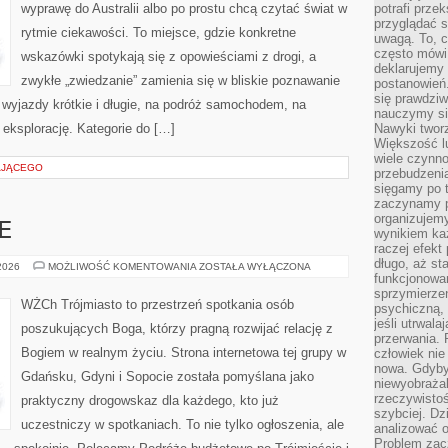
wyprawę do Australii albo po prostu chcą czytać świat w
potrafi przek
przyglądać s
rytmie ciekawości. To miejsce, gdzie konkretne
uwagą. To, c
często mówi 
wskazówki spotykają się z opowieściami z drogi, a
deklarujemy
zwykłe „zwiedzanie” zamienia się w bliskie poznawanie
postanowień.
się prawdziw
 wyjazdy krótkie i długie, na podróż samochodem, na
nauczymy si
 eksplorację. Kategorie do […]
Nawyki tworz
Większość lu
wiele czynno
AJĄCEGO
przebudzenia
sięgamy po t
zaczynamy p
organizujemy
E
wynikiem ka
raczej efekt
długo, aż st
NOCLEGI
 2026
MOŻLIWOŚĆ KOMENTOWANIA
ZOSTAŁA WYŁĄCZONA
I
funkcjonowa
HOTELE
sprzymierze
WŻCh Trójmiasto to przestrzeń spotkania osób
psychiczną, 
jeśli utrwala
poszukujących Boga, którzy pragną rozwijać relację z
przerwania.
Bogiem w realnym życiu. Strona internetowa tej grupy w
człowiek nie
nowa. Gdyby 
Gdańsku, Gdyni i Sopocie została pomyślana jako
niewyobraża
rzeczywistoś
praktyczny drogowskaz dla każdego, kto już
szybciej. D
uczestniczy w spotkaniach. To nie tylko ogłoszenia, ale
analizować 
Problem zac