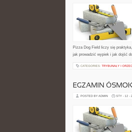
Pizza Dog Field liczy się praktyka
jak prowadzić wypiek i jak dojść 
CATEGORIES:
TRYBUNAŁY I ORZE
EGZAMIN ÓSMOKL
POSTED BY ADMIN
STY - 12 -