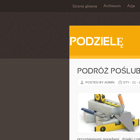
Archiwum
Azja
Strona główna
PODZIELĘ
PODRÓŻ POŚLU
POSTED BY ADMIN
STY - 21 -
przystępnymi poradami, dzięki cz