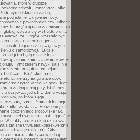
howania, które w dłuższej
 szkodzą zdrowiu, koncentracji albo
że to być odkładanie zadań,
ane podjadanie, zarywanie nocy,
sprawdzanie powiadomień czy unikanie
zmów. Im częściej dane zachowanie się
 głębiej wpisuje się w strukturę dnia i
 zauważyć, że w ogóle przestało być
iana nawyku nie polega jednak
 sile woli. To jeden z najczęstszych
śleniu o samorozwoju. Ludzie
 że od jutra będą działać lepiej,
zdrowiej, ale nie zmieniają warunków, w
cjonują. Tymczasem nawyki są silnie
toczeniem, porą dnia, emocjami i
mi bodźcami. Ktoś chce mniej
telefonu, ale trzyma go stale obok
 zamierza czytać więcej książek, lecz
 na to żadnej stałej pory. Ktoś inny
ej się odżywiać, jednak w domu wciąż
produkty, po które sięga
ie przy zmęczeniu. Sama deklaracja
ale rzadko wystarcza. Potrzebne jest
wanie codziennego środowiska tak,
ło nowe zachowanie zamiast ciągnąć w
go. W praktyce dużo skuteczniejsza
 mała zmiana utrwalana konsekwentnie
ewolucja trwająca kilka dni. Gdy
buje odmienić całe życie w jednej
bko zderza się z własnym zmęczeniem i