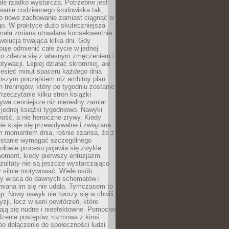
ale rzadko wystarcza. Potrzebne jest
wanie codziennego środowiska tak,
ło nowe zachowanie zamiast ciągnąć w
go. W praktyce dużo skuteczniejsza
 mała zmiana utrwalana konsekwentnie
ewolucja trwająca kilka dni. Gdy
buje odmienić całe życie w jednej
bko zderza się z własnym zmęczeniem i
ywacji. Lepiej działać skromniej, ale
ziesięć minut spaceru każdego dnia
pszym początkiem niż ambitny plan
 treningów, który po tygodniu zostanie
rzeczytanie kilku stron książki
ywa cenniejsze niż nierealny zamiar
 jednej książki tygodniowo. Nawyki
rność, a nie heroiczne zrywy. Kiedy
ie staje się przewidywalne i związane
m momentem dnia, rośnie szansa, że z
stanie wymagać szczególnego
ołowie procesu pojawia się zwykle
moment, kiedy pierwszy entuzjazm
zultaty nie są jeszcze wystarczająco
y silnie motywować. Wiele osób
dy wraca do dawnych schematów i
miana im się nie udała. Tymczasem to
ap. Nowy nawyk nie tworzy się w chwili
zji, lecz w serii powtórzeń, które
ją się nudne i nieefektowne. Pomocne
edzenie postępów, rozmowa z kimś
o dołączenie do społeczności ludzi