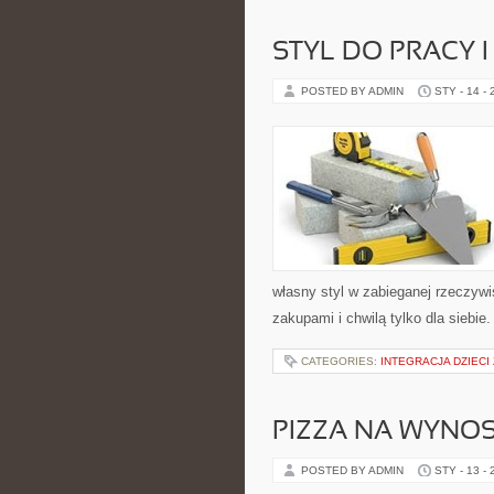
STYL DO PRACY 
POSTED BY ADMIN
STY - 14 -
własny styl w zabieganej rzeczyw
zakupami i chwilą tylko dla siebie
CATEGORIES:
INTEGRACJA DZIEC
PIZZA NA WYNOS
POSTED BY ADMIN
STY - 13 -