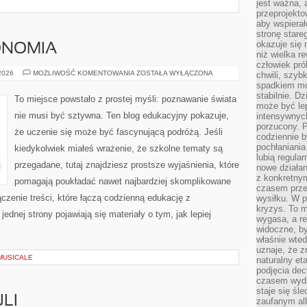
jest ważna, 
przeprojekto
aby wspiera
stronę stare
okazuje się
ONOMIA
niż wielka r
człowiek pró
KOSMOS
 2026
MOŻLIWOŚĆ KOMENTOWANIA
ZOSTAŁA WYŁĄCZONA
chwili, szy
I
spadkiem mot
ASTRONOMIA
stabilnie. D
To miejsce powstało z prostej myśli: poznawanie świata
może być le
nie musi być sztywna. Ten blog edukacyjny pokazuje,
intensywnych
porzucony. P
że uczenie się może być fascynującą podróżą. Jeśli
codziennie b
pochłaniania
kiedykolwiek miałeś wrażenie, że szkolne tematy są
lubią regula
przegadane, tutaj znajdziesz prostsze wyjaśnienia, które
nowe działan
z konkretny
pomagają poukładać nawet najbardziej skomplikowane
czasem prze
ączenie treści, które łączą codzienną edukację z
wysiłku. W p
kryzys. To 
ednej strony pojawiają się materiały o tym, jak lepiej
wygasa, a re
widoczne, b
właśnie wte
uznaje, że z
MUSICALE
naturalny et
podjęcia decy
czasem wyda
staje się śl
LI
zaufanym alb