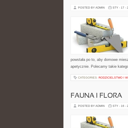
POSTED BY ADMIN
STY - 17 -
powstała po to, aby domowe miesz
apetycznie. Polecamy takie katego
CATEGORIES:
RODZICIELSTWO I 
FAUNA I FLORA
POSTED BY ADMIN
STY - 16 -