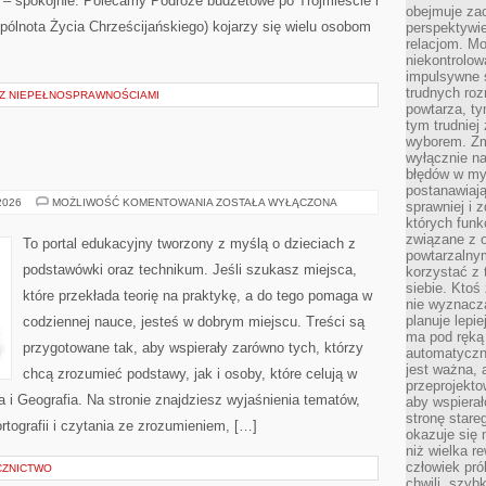
i – spokojnie. Polecamy Podróże budżetowe po Trójmieście i
obejmuje zac
lnota Życia Chrześcijańskiego) kojarzy się wielu osobom
perspektywie
relacjom. Mo
niekontrolow
impulsywne 
trudnych ro
I Z NIEPEŁNOSPRAWNOŚCIAMI
powtarza, tym
tym trudniej
wyborem. Zm
wyłącznie na
błędów w my
postanawiają,
PLASTYKA
 2026
MOŻLIWOŚĆ KOMENTOWANIA
ZOSTAŁA WYŁĄCZONA
sprawniej i 
których funk
związane z o
To portal edukacyjny tworzony z myślą o dzieciach z
powtarzalny
podstawówki oraz technikum. Jeśli szukasz miejsca,
korzystać z 
siebie. Ktoś
które przekłada teorię na praktykę, a do tego pomaga w
nie wyznacza
planuje lepi
codziennej nauce, jesteś w dobrym miejscu. Treści są
ma pod ręką 
przygotowane tak, aby wspierały zarówno tych, którzy
automatyczn
jest ważna, 
chcą zrozumieć podstawy, jak i osoby, które celują w
przeprojekto
i Geografia. Na stronie znajdziesz wyjaśnienia tematów,
aby wspiera
stronę stare
ortografii i czytania ze zrozumieniem, […]
okazuje się
niż wielka r
człowiek pró
CZNICTWO
chwili, szy