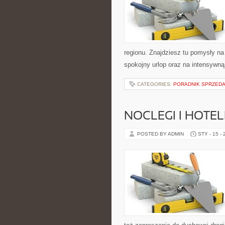
regionu. Znajdziesz tu pomysły na
spokojny urlop oraz na intensywną
CATEGORIES:
PORADNIK SPRZED
NOCLEGI I HOTEL
POSTED BY ADMIN
STY - 15 -