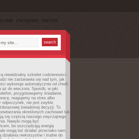
SCRIBE
FACEBOOK
TWITTER
ą niewidzialny szkielet codzienności.
dzi nie zastanawia się nad tym, jak
ści wykonuje automatycznie od chwili
 aż do wieczora. Sposób, w jaki
elefon, przygotowujemy śniadanie,
racę, reagujemy na stres albo
 odpoczynek, nie jest zwykle
żdorazowej świadomej decyzji. To
 powtarzania określonych zachowań tak
ają się częścią naszego zwyczajnego
nia. Nawyki mogą być
ńcem, bo oszczędzają energię
ale mogą też działać przeciwko nam,
ją działania niekorzystne i trudne do