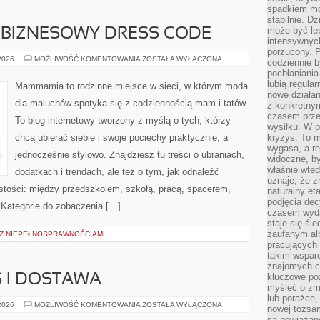
spadkiem mot
stabilnie. D
może być le
I BIZNESOWY DRESS CODE
intensywnych
porzucony. P
STYL
 2026
MOŻLIWOŚĆ KOMENTOWANIA
ZOSTAŁA WYŁĄCZONA
codziennie b
DO
pochłaniania
PRACY
I
lubią regula
Mammamia to rodzinne miejsce w sieci, w którym moda
BIZNESOWY
nowe działan
DRESS
dla maluchów spotyka się z codziennością mam i tatów.
z konkretny
CODE
czasem prze
To blog internetowy tworzony z myślą o tych, którzy
wysiłku. W p
chcą ubierać siebie i swoje pociechy praktycznie, a
kryzys. To 
wygasa, a re
jednocześnie stylowo. Znajdziesz tu treści o ubraniach,
widoczne, b
właśnie wte
dodatkach i trendach, ale też o tym, jak odnaleźć
uznaje, że z
istości: między przedszkolem, szkołą, pracą, spacerem,
naturalny et
podjęcia decy
. Kategorie do zobaczenia […]
czasem wyda
staje się śl
zaufanym alb
I Z NIEPEŁNOSPRAWNOŚCIAMI
pracujących
takim wspar
znajomych 
kluczowe poz
 I DOSTAWA
myśleć o zm
lub porażce,
PIZZA
 2026
MOŻLIWOŚĆ KOMENTOWANIA
ZOSTAŁA WYŁĄCZONA
nowej tożsa
NA
są powiązan
WYNOS