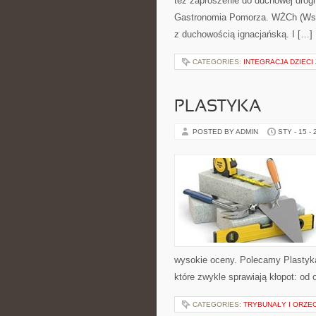
też zaproszenie do duchowej drog
Gastronomia Pomorza. WŻCh (Wspó
z duchowością ignacjańską. I […]
CATEGORIES:
INTEGRACJA DZIEC
PLASTYKA
POSTED BY ADMIN
STY - 15 -
wysokie oceny. Polecamy Plastyka 
które zwykle sprawiają kłopot: od 
CATEGORIES:
TRYBUNAŁY I ORZE