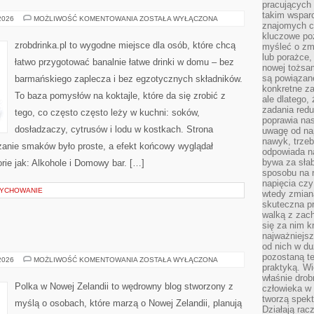
pracujących
takim wspar
KULTURA
 2026
MOŻLIWOŚĆ KOMENTOWANIA
ZOSTAŁA WYŁĄCZONA
znajomych 
KOKTAJLI
kluczowe poz
zrobdrinka.pl to wygodne miejsce dla osób, które chcą
myśleć o zm
lub porażce,
łatwo przygotować banalnie łatwe drinki w domu – bez
nowej tożsa
są powiązan
barmańskiego zaplecza i bez egzotycznych składników.
konkretne za
To baza pomysłów na koktajle, które da się zrobić z
ale dlatego,
zadania redu
tego, co często często leży w kuchni: soków,
poprawia nas
dosładzaczy, cytrusów i lodu w kostkach. Strona
uwagę od nap
nawyk, trzeb
anie smaków było proste, a efekt końcowy wyglądał
odpowiada n
bywa za słab
rie jak: Alkohole i Domowy bar. […]
sposobu na r
napięcia cz
WYCHOWANIE
wtedy zmian
skuteczna pr
walką z zac
się za nim k
najważniejsz
od nich w du
pozostaną te
FAUNA
 2026
MOŻLIWOŚĆ KOMENTOWANIA
ZOSTAŁA WYŁĄCZONA
praktyką. Wi
I
FLORA
właśnie drob
Polka w Nowej Zelandii to wędrowny blog stworzony z
człowieka w
tworzą spekt
myślą o osobach, które marzą o Nowej Zelandii, planują
Działają rac