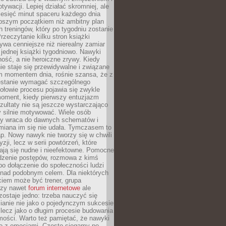
ywacji. Lepiej działać skromniej, ale
ziesięć minut spaceru każdego dnia
pszym początkiem niż ambitny plan
 treningów, który po tygodniu zostanie
rzeczytanie kilku stron książki
ywa cenniejsze niż nierealny zamiar
 jednej książki tygodniowo. Nawyki
rność, a nie heroiczne zrywy. Kiedy
ie staje się przewidywalne i związane
m momentem dnia, rośnie szansa, że z
stanie wymagać szczególnego
ołowie procesu pojawia się zwykle
moment, kiedy pierwszy entuzjazm
zultaty nie są jeszcze wystarczająco
y silnie motywować. Wiele osób
dy wraca do dawnych schematów i
miana im się nie udała. Tymczasem to
ap. Nowy nawyk nie tworzy się w chwili
zji, lecz w serii powtórzeń, które
ją się nudne i nieefektowne. Pomocne
edzenie postępów, rozmowa z kimś
o dołączenie do społeczności ludzi
 nad podobnym celem. Dla niektórych
ciem może być trener, grupa
czy nawet
forum internetowe
ale
ostaje jedno: trzeba nauczyć się
ianie nie jako o pojedynczym sukcesie
 lecz jako o długim procesie budowania
mości. Warto też pamiętać, że nawyki
e z emocjami. Często sięgamy po