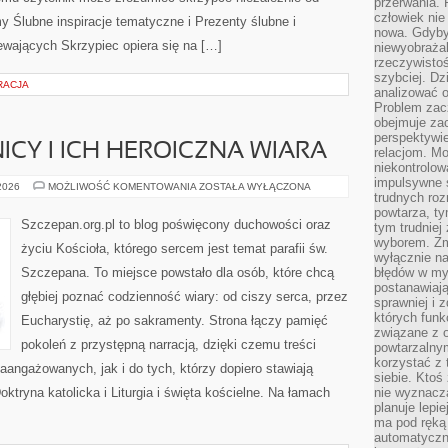
przerwania.
człowiek nie
Ślubne inspiracje tematyczne i Prezenty ślubne i
nowa. Gdyby 
ewających Skrzypiec opiera się na […]
niewyobraża
rzeczywistoś
szybciej. D
RACJA
analizować 
Problem zac
obejmuje zac
perspektywie
ICY I ICH HEROICZNA WIARA
relacjom. Mo
niekontrolow
impulsywne 
ŚWIĘCI
 2026
MOŻLIWOŚĆ KOMENTOWANIA
ZOSTAŁA WYŁĄCZONA
trudnych ro
MĘCZENNICY
I
powtarza, tym
ICH
Szczepan.org.pl to blog poświęcony duchowości oraz
tym trudniej
HEROICZNA
WIARA
wyborem. Zm
życiu Kościoła, którego sercem jest temat parafii św.
wyłącznie na
Szczepana. To miejsce powstało dla osób, które chcą
błędów w my
postanawiają,
głębiej poznać codzienność wiary: od ciszy serca, przez
sprawniej i 
których funk
Eucharystię, aż po sakramenty. Strona łączy pamięć
związane z o
pokoleń z przystępną narracją, dzięki czemu treści
powtarzalny
korzystać z 
aangażowanych, jak i do tych, którzy dopiero stawiają
siebie. Ktoś
ktryna katolicka i Liturgia i święta kościelne. Na łamach
nie wyznacza
planuje lepi
ma pod ręką 
automatyczn