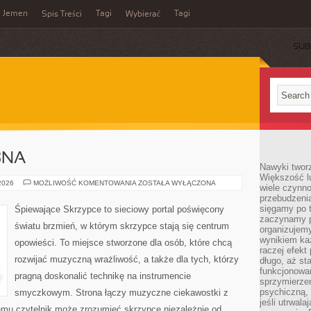
Jemen
Tagi
Tagi
Spis Treści
Wybierać
SUB
BNA
Nawyki tworz
Większość lu
PODRÓŻ
 2026
MOŻLIWOŚĆ KOMENTOWANIA
ZOSTAŁA WYŁĄCZONA
wiele czynno
POŚLUBNA
przebudzenia
sięgamy po t
Śpiewające Skrzypce to sieciowy portal poświęcony
zaczynamy p
światu brzmień, w którym skrzypce stają się centrum
organizujemy
wynikiem ka
opowieści. To miejsce stworzone dla osób, które chcą
raczej efekt
rozwijać muzyczną wrażliwość, a także dla tych, którzy
długo, aż st
funkcjonowa
pragną doskonalić technikę na instrumencie
sprzymierze
psychiczną, 
smyczkowym. Strona łączy muzyczne ciekawostki z
jeśli utrwala
emu czytelnik może zrozumieć skrzypce niezależnie od