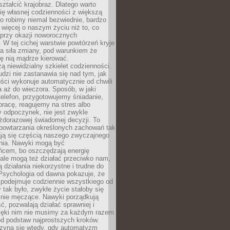
ształcić krajobraz. Dlatego warto
ię własnej codzienności z większą
o robimy niemal bezwiednie, bardzo
więcej o naszym życiu niż to, co
 przy okazji noworocznych
 W tej cichej warstwie powtórzeń kryje
a siła zmiany, pod warunkiem że
ę nią mądrze kierować.
ą niewidzialny szkielet codzienności.
dzi nie zastanawia się nad tym, jak
ści wykonuje automatycznie od chwili
 aż do wieczora. Sposób, w jaki
elefon, przygotowujemy śniadanie,
racę, reagujemy na stres albo
 odpoczynek, nie jest zwykle
żdorazowej świadomej decyzji. To
 powtarzania określonych zachowań tak
ają się częścią naszego zwyczajnego
nia. Nawyki mogą być
ńcem, bo oszczędzają energię
ale mogą też działać przeciwko nam,
ją działania niekorzystne i trudne do
 Psychologia od dawna pokazuje, że
 podejmuje codziennie wszystkiego od
tak było, zwykłe życie stałoby się
lnie męczące. Nawyki porządkują
ć, pozwalają działać sprawniej i
zięki nim nie musimy za każdym razem
od podstaw najprostszych kroków.
zyna się wtedy, gdy automatyzm