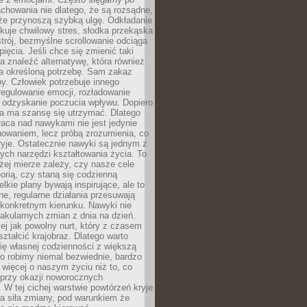
chowania nie dlatego, że są rozsądne,
 że przynoszą szybką ulgę. Odkładanie
kuje chwilowy stres, słodka przekąska
trój, bezmyślne scrollowanie odciąga
ięcia. Jeśli chce się zmienić taki
a znaleźć alternatywę, która również
a określoną potrzebę. Sam zakaz
y. Człowiek potrzebuje innego
egulowanie emocji, rozładowanie
y odzyskanie poczucia wpływu. Dopiero
a ma szansę się utrzymać. Dlatego
aca nad nawykami nie jest jedynie
howaniem, lecz próbą zrozumienia, co
ryje. Ostatecznie nawyki są jednym z
ych narzędzi kształtowania życia. To
żej mierze zależy, czy nasze cele
orią, czy staną się codzienną
elkie plany bywają inspirujące, ale to
ne, regularne działania przesuwają
 konkretnym kierunku. Nawyki nie
akularnych zmian z dnia na dzień.
zej jak powolny nurt, który z czasem
ształcić krajobraz. Dlatego warto
ię własnej codzienności z większą
o robimy niemal bezwiednie, bardzo
więcej o naszym życiu niż to, co
 przy okazji noworocznych
 W tej cichej warstwie powtórzeń kryje
a siła zmiany, pod warunkiem że