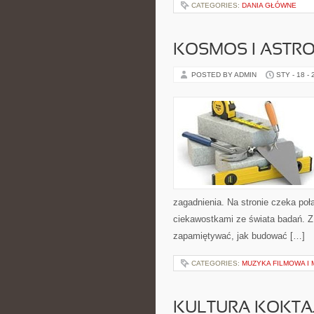
CATEGORIES:
DANIA GŁÓWNE
KOSMOS I ASTR
POSTED BY ADMIN
STY - 18 -
zagadnienia. Na stronie czeka poł
ciekawostkami ze świata badań. Z j
zapamiętywać, jak budować […]
CATEGORIES:
MUZYKA FILMOWA I 
KULTURA KOKTAJ