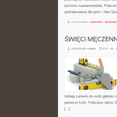
poziomu zaawansowania. Polecamy 
podziękowania dla gości. Idea Śpi
CATEGORIES:
ZDROWIE I REGENE
ŚWIĘCI MĘCZENN
POSTED BY ADMIN
STY - 20 -
trafiają zarówno do osób głęboko z
pierwsze kroki. Polecamy także: Do
[…]