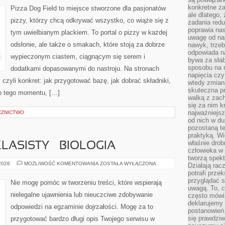
I
konkretne za
Pizza Dog Field to miejsce stworzone dla pasjonatów
DOSTAWA
ale dlatego,
pizzy, którzy chcą odkrywać wszystko, co wiąże się z
zadania redu
poprawia nas
tym uwielbianym plackiem. To portal o pizzy w każdej
uwagę od nap
odsłonie, ale także o smakach, które stoją za dobrze
nawyk, trzeb
odpowiada n
wypieczonym ciastem, ciągnącym się serem i
bywa za słab
sposobu na r
dodatkami dopasowanymi do nastroju. Na stronach
napięcia cz
, czyli konkret: jak przygotować bazę, jak dobrać składniki,
wtedy zmian
skuteczna pr
do tego momentu, […]
walką z zac
się za nim k
najważniejsz
CZNICTWO
od nich w du
pozostaną te
praktyką. Wi
właśnie drob
ASISTY – BIOLOGIA
człowieka w
tworzą spekt
EGZAMIN
 2026
MOŻLIWOŚĆ KOMENTOWANIA
ZOSTAŁA WYŁĄCZONA
Działają rac
ÓSMOKLASISTY
potrafi przek
–
BIOLOGIA
przyglądać s
Nie mogę pomóc w tworzeniu treści, które wspierają
uwagą. To, c
nielegalne ujawnienia lub nieuczciwe zdobywanie
często mówi 
deklarujemy
odpowiedzi na egzaminie dojrzałości. Mogę za to
postanowień.
się prawdziw
przygotować bardzo długi opis Twojego serwisu w