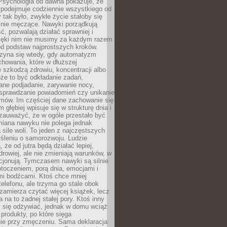
 Psychologia od dawna pokazuje, że
 podejmuje codziennie wszystkiego od
tak było, zwykłe życie stałoby się
lnie męczące. Nawyki porządkują
ć, pozwalają działać sprawniej i
zięki nim nie musimy za każdym razem
od podstaw najprostszych kroków.
zyna się wtedy, gdy automatyzm
howania, które w dłuższej
 szkodzą zdrowiu, koncentracji albo
że to być odkładanie zadań,
ane podjadanie, zarywanie nocy,
sprawdzanie powiadomień czy unikanie
zmów. Im częściej dane zachowanie się
 głębiej wpisuje się w strukturę dnia i
 zauważyć, że w ogóle przestało być
iana nawyku nie polega jednak
 sile woli. To jeden z najczęstszych
śleniu o samorozwoju. Ludzie
 że od jutra będą działać lepiej,
zdrowiej, ale nie zmieniają warunków, w
cjonują. Tymczasem nawyki są silnie
toczeniem, porą dnia, emocjami i
mi bodźcami. Ktoś chce mniej
telefonu, ale trzyma go stale obok
 zamierza czytać więcej książek, lecz
 na to żadnej stałej pory. Ktoś inny
ej się odżywiać, jednak w domu wciąż
produkty, po które sięga
ie przy zmęczeniu. Sama deklaracja