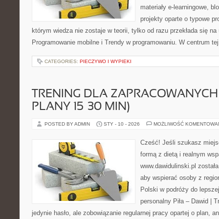
materiały e-learningowe, bl
projekty oparte o typowe pr
którym wiedza nie zostaje w teorii, tylko od razu przekłada się n
Programowanie mobilne i Trendy w programowaniu. W centrum tej
CATEGORIES:
PIECZYWO I WYPIEKI
TRENING DLA ZAPRACOWANYCH 
PLANY 15–30 MIN)
POSTED BY ADMIN
STY - 10 - 2026
MOŻLIWOŚĆ KOMENTOWA
Cześć! Jeśli szukasz miejsc
formą z dietą i realnym wsp
www.dawidulinski.pl został
aby wspierać osoby z region
Polski w podróży do lepszej
personalny Piła – Dawid | Tre
jedynie hasło, ale zobowiązanie regularnej pracy opartej o plan, a