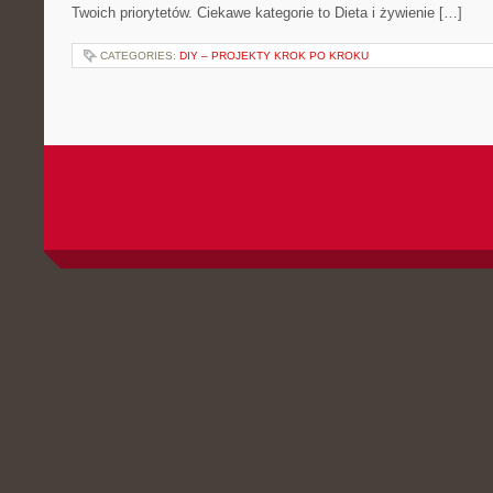
Twoich priorytetów. Ciekawe kategorie to Dieta i żywienie […]
CATEGORIES:
DIY – PROJEKTY KROK PO KROKU