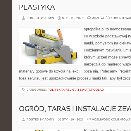
PLASTYKA
POSTED BY ADMIN
STY - 11 - 2026
MOŻLIWOŚĆ KOMENTOWA
sptopolka.pl to nowoczesna
co w szkole podstawowej na
nauki, pomysłom na ciekaw
codziennym rozwijaniu umie
którym uczeń może sprawdzi
narzędzia do mądrego wspie
materiały gotowe do użycia na lekcji i poza nią. Polecamy Projekt
Ideą serwisu jest uporządkowanie procesu nauki tak, aby był zroz
CATEGORIES:
POLITYKA A RELIGIA I ŚWIATOPOGLĄD
OGRÓD, TARAS I INSTALACJE Z
POSTED BY ADMIN
STY - 10 - 2026
MOŻLIWOŚĆ KOMENTOWA
Rymar to przestrzeń stworz