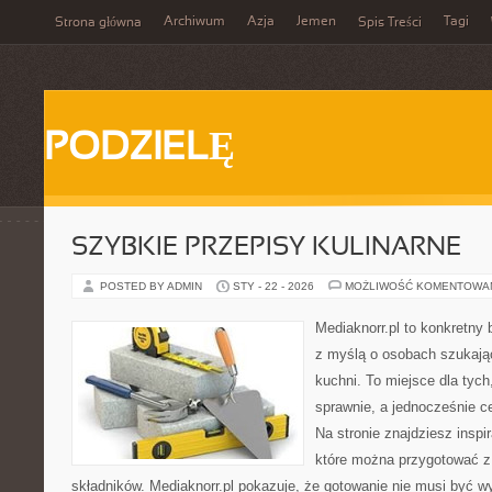
Archiwum
Azja
Jemen
Tagi
Strona główna
Spis Treści
PODZIELĘ
SZYBKIE PRZEPISY KULINARNE
POSTED BY ADMIN
STY - 22 - 2026
MOŻLIWOŚĆ KOMENTOWA
Mediaknorr.pl to konkretny b
z myślą o osobach szukają
kuchni. To miejsce dla tyc
sprawnie, a jednocześnie 
Na stronie znajdziesz inspi
które można przygotować z
składników. Mediaknorr.pl pokazuje, że gotowanie nie musi być w