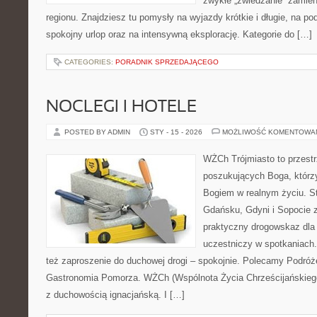
zwykłe „zwiedzanie” zamien
regionu. Znajdziesz tu pomysły na wyjazdy krótkie i długie, na 
spokojny urlop oraz na intensywną eksplorację. Kategorie do […]
CATEGORIES:
PORADNIK SPRZEDAJĄCEGO
NOCLEGI I HOTELE
POSTED BY ADMIN
STY - 15 - 2026
MOŻLIWOŚĆ KOMENTOWA
WŻCh Trójmiasto to przest
poszukujących Boga, którzy
Bogiem w realnym życiu. St
Gdańsku, Gdyni i Sopocie 
praktyczny drogowskaz dla 
uczestniczy w spotkaniach. 
też zaproszenie do duchowej drogi – spokojnie. Polecamy Podróż
Gastronomia Pomorza. WŻCh (Wspólnota Życia Chrześcijańskiego
z duchowością ignacjańską. I […]