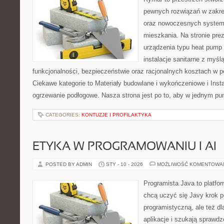
pewnych rozwiązań w zakre
oraz nowoczesnych systemó
mieszkania. Na stronie pre
urządzenia typu heat pump 
instalacje sanitarne z myśl
funkcjonalności, bezpieczeństwie oraz racjonalnych kosztach w pe
Ciekawe kategorie to Materiały budowlane i wykończeniowe i Insta
ogrzewanie podłogowe. Nasza strona jest po to, aby w jednym pu
CATEGORIES:
KONTUZJE I PROFILAKTYKA
ETYKA W PROGRAMOWANIU I AI
POSTED BY ADMIN
STY - 10 - 2026
MOŻLIWOŚĆ KOMENTOWA
Programista Java to platfo
chcą uczyć się Javy krok p
programistyczną, ale też dl
aplikacje i szukają spraw