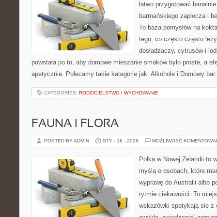
łatwo przygotować banalnie
barmańskiego zaplecza i b
To baza pomysłów na koktajl
tego, co często często leż
dosładzaczy, cytrusów i lo
powstała po to, aby domowe mieszanie smaków było proste, a ef
apetycznie. Polecamy takie kategorie jak: Alkohole i Domowy bar
CATEGORIES:
RODZICIELSTWO I WYCHOWANIE
FAUNA I FLORA
POSTED BY ADMIN
STY - 16 - 2026
MOŻLIWOŚĆ KOMENTOWA
Polka w Nowej Zelandii to 
myślą o osobach, które mar
wyprawę do Australii albo p
rytmie ciekawości. To miej
wskazówki spotykają się z 