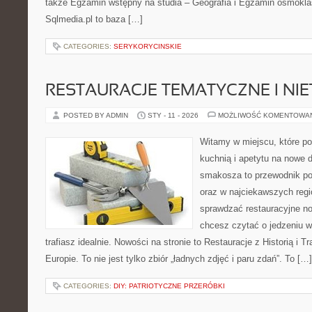
także Egzamin wstępny na studia – Geografia i Egzamin ósmokla
Sqlmedia.pl to baza […]
CATEGORIES:
SERYKORYCINSKIE
RESTAURACJE TEMATYCZNE I NI
POSTED BY ADMIN
STY - 11 - 2026
MOŻLIWOŚĆ KOMENTOWA
Witamy w miejscu, które p
kuchnią i apetytu na nowe 
smakosza to przewodnik po
oraz w najciekawszych regio
sprawdzać restauracyjne no
chcesz czytać o jedzeniu w
trafiasz idealnie. Nowości na stronie to Restauracje z Historią i T
Europie. To nie jest tylko zbiór „ładnych zdjęć i paru zdań”. To […]
CATEGORIES:
DIY: PATRIOTYCZNE PRZERÓBKI