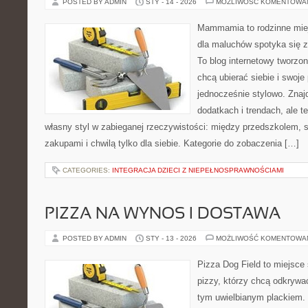
POSTED BY ADMIN
STY - 14 - 2026
MOŻLIWOŚĆ KOMENTOWA
Mammamia to rodzinne miej
dla maluchów spotyka się z
To blog internetowy tworzon
chcą ubierać siebie i swoje
jednocześnie stylowo. Znajd
dodatkach i trendach, ale t
własny styl w zabieganej rzeczywistości: między przedszkolem, 
zakupami i chwilą tylko dla siebie. Kategorie do zobaczenia […]
CATEGORIES:
INTEGRACJA DZIECI Z NIEPEŁNOSPRAWNOŚCIAMI
PIZZA NA WYNOS I DOSTAWA
POSTED BY ADMIN
STY - 13 - 2026
MOŻLIWOŚĆ KOMENTOWA
Pizza Dog Field to miejsce
pizzy, którzy chcą odkrywa
tym uwielbianym plackiem. 