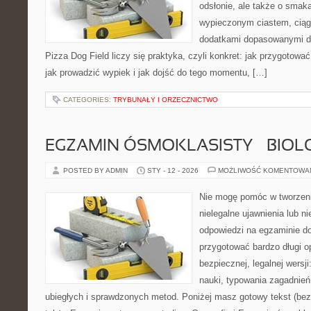
odsłonie, ale także o smaka
wypieczonym ciastem, ciąg
dodatkami dopasowanymi do
Pizza Dog Field liczy się praktyka, czyli konkret: jak przygotować
jak prowadzić wypiek i jak dojść do tego momentu, […]
CATEGORIES:
TRYBUNAŁY I ORZECZNICTWO
EGZAMIN ÓSMOKLASISTY – BIOL
POSTED BY ADMIN
STY - 12 - 2026
MOŻLIWOŚĆ KOMENTOWA
Nie mogę pomóc w tworzeniu
nielegalne ujawnienia lub 
odpowiedzi na egzaminie do
przygotować bardzo długi o
bezpiecznej, legalnej wersj
nauki, typowania zagadnień
ubiegłych i sprawdzonych metod. Poniżej masz gotowy tekst (be