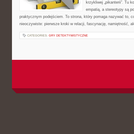
krzykliwej „pikanterii”. Tu k
empatią, a stereotypy są 
praktycznym podejściem. To strona, który pomaga nazywać to, c
nieoczywiste: pierwsze kroki w relacji, fascynację, namiętność, a
CATEGORIES:
GRY DETEKTYWISTYCZNE