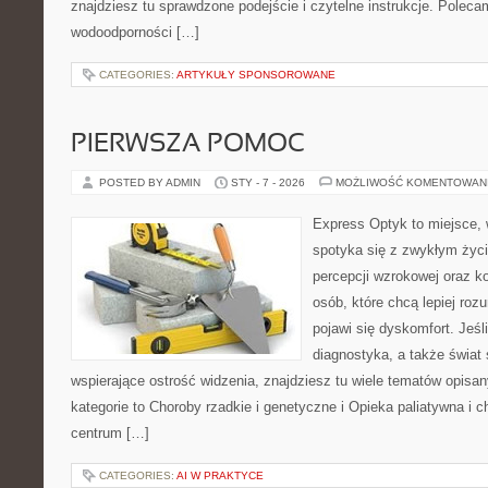
znajdziesz tu sprawdzone podejście i czytelne instrukcje. Polecam
wodoodporności […]
CATEGORIES:
ARTYKUŁY SPONSOROWANE
PIERWSZA POMOC
POSTED BY ADMIN
STY - 7 - 2026
MOŻLIWOŚĆ KOMENTOWAN
Express Optyk to miejsce,
spotyka się z zwykłym życ
percepcji wzrokowej oraz k
osób, które chcą lepiej ro
pojawi się dyskomfort. Jeśl
diagnostyka, a także świat
wspierające ostrość widzenia, znajdziesz tu wiele tematów opisa
kategorie to Choroby rzadkie i genetyczne i Opieka paliatywna i 
centrum […]
CATEGORIES:
AI W PRAKTYCE