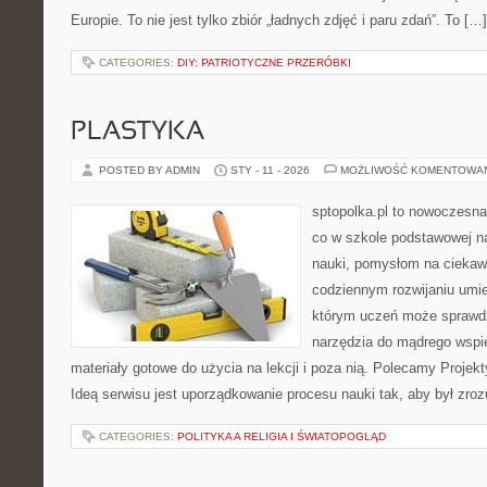
Europie. To nie jest tylko zbiór „ładnych zdjęć i paru zdań”. To […]
CATEGORIES:
DIY: PATRIOTYCZNE PRZERÓBKI
PLASTYKA
POSTED BY ADMIN
STY - 11 - 2026
MOŻLIWOŚĆ KOMENTOWA
sptopolka.pl to nowoczesna
co w szkole podstawowej na
nauki, pomysłom na ciekaw
codziennym rozwijaniu umie
którym uczeń może sprawdzi
narzędzia do mądrego wspie
materiały gotowe do użycia na lekcji i poza nią. Polecamy Projekt
Ideą serwisu jest uporządkowanie procesu nauki tak, aby był zroz
CATEGORIES:
POLITYKA A RELIGIA I ŚWIATOPOGLĄD