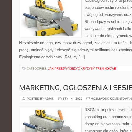
KącikOgrodniczy.pl to prze
pasjonatów roślin i zieleni,
swój ogród, warzywnik oraz
Strona łączy w sobie bazę 
warzywach i roślinach balk
inspiruje do eksperymentow
Niezależnie od tego, czy masz duży ogród, znajdziesz tu treści,
pracę, ominąć błędy i cieszyć się zdrowymi roślinami bez zbędn
Ekologiczne ogrodnictwo i Rośliny […]
CATEGORIES:
JAK PRZEZWYCIĘŻYĆ KRYZYSY TRENINGOWE
MARKETING, OGŁOSZENIA I SESJ
POSTED BY ADMIN
STY - 4 - 2026
MOŻLIWOŚĆ KOMENTOWAN
RSGN.pl to pełny serwis, k
konsulting oraz pomnażani
domy od pierwszego kroku do
stworzone dla osób, które