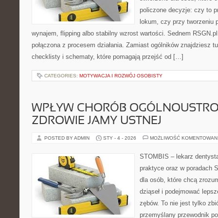
policzone decyzje: czy to 
lokum, czy przy tworzeniu p
wynajem, flipping albo stabilny wzrost wartości. Sednem RSGN.pl
połączona z procesem działania. Zamiast ogólników znajdziesz tu
checklisty i schematy, które pomagają przejść od […]
CATEGORIES:
MOTYWACJA I ROZWÓJ OSOBISTY
WPŁYW CHORÓB OGÓLNOUSTRO
ZDROWIE JAMY USTNEJ
POSTED BY ADMIN
STY - 4 - 2026
MOŻLIWOŚĆ KOMENTOWAN
STOMBIS – lekarz dentysta
praktyce oraz w poradach S
dla osób, które chcą zrozu
dziąseł i podejmować lepsz
zębów. To nie jest tylko zb
przemyślany przewodnik po