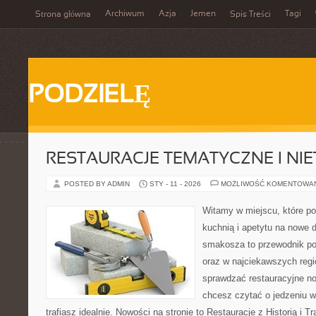
Archiwum
Azja
Jemen
Tagi
Strona główna
Spis Treści
PODZIELĘ
RESTAURACJE TEMATYCZNE I NI
POSTED BY ADMIN
STY - 11 - 2026
MOŻLIWOŚĆ KOMENTOWA
Witamy w miejscu, które p
kuchnią i apetytu na nowe 
smakosza to przewodnik po
oraz w najciekawszych regio
sprawdzać restauracyjne no
chcesz czytać o jedzeniu w
trafiasz idealnie. Nowości na stronie to Restauracje z Historią i T