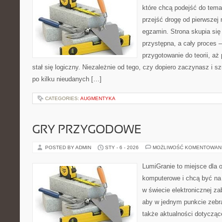
które chcą podejść do tema
przejść drogę od pierwszej 
egzamin. Strona skupia się
przystępna, a cały proces 
przygotowanie do teorii, a
stał się logiczny. Niezależnie od tego, czy dopiero zaczynasz i s
po kilku nieudanych […]
CATEGORIES:
AUGMENTYKA
GRY PRZYGODOWE
POSTED BY ADMIN
STY - 6 - 2026
MOŻLIWOŚĆ KOMENTOWAN
LumiGranie to miejsce dla o
komputerowe i chcą być na 
w świecie elektronicznej za
aby w jednym punkcie zebrać
także aktualności dotyczące