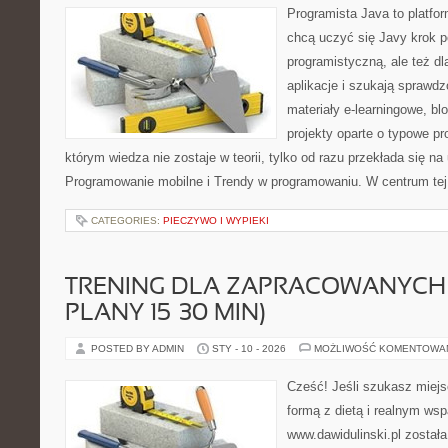
Programista Java to platfo
chcą uczyć się Javy krok p
programistyczną, ale też dl
aplikacje i szukają spraw
materiały e-learningowe, bl
projekty oparte o typowe pr
którym wiedza nie zostaje w teorii, tylko od razu przekłada się n
Programowanie mobilne i Trendy w programowaniu. W centrum tej
CATEGORIES:
PIECZYWO I WYPIEKI
TRENING DLA ZAPRACOWANYCH 
PLANY 15–30 MIN)
POSTED BY ADMIN
STY - 10 - 2026
MOŻLIWOŚĆ KOMENTOWA
Cześć! Jeśli szukasz miejsc
formą z dietą i realnym wsp
www.dawidulinski.pl został