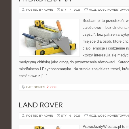
POSTED BY ADMIN
STY - 7 - 2026
MOŻLIWOŚĆ KOMENTOWAN
Bodbam.pl to przestrzeń, w 
całościowo – bez dzielenia 
części”, bez patrzenia wył
miejsce dla osób, które chc
ciało, emocje i codzienne n
którzy interesują się medyc
medycyną chińską jako drogą do przywracania równowagi. Kategori
mindfulness i Psychosomatyka. Na stronie znajdziesz treści, któr
całościowe z […]
CATEGORIES:
ŻŁOBKI
LAND ROVER
POSTED BY ADMIN
STY - 6 - 2026
MOŻLIWOŚĆ KOMENTOWAN
PrawoJazdyWroclaw.pl to m