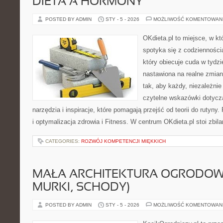
DIETA A HORMONY
POSTED BY ADMIN
STY - 5 - 2026
MOŻLIWOŚĆ KOMENTOWAN
OKdieta.pl to miejsce, w 
spotyka się z codziennością
który obiecuje cuda w tydzi
nastawiona na realne zmian
tak, aby każdy, niezależnie
czytelne wskazówki dotycz
narzędzia i inspiracje, które pomagają przejść od teorii do rutyny
i optymalizacja zdrowia i Fitness. W centrum OKdieta.pl stoi zbi
CATEGORIES:
ROZWÓJ KOMPETENCJI MIĘKKICH
MAŁA ARCHITEKTURA OGRODOWA
MURKI, SCHODY)
POSTED BY ADMIN
STY - 5 - 2026
MOŻLIWOŚĆ KOMENTOWAN