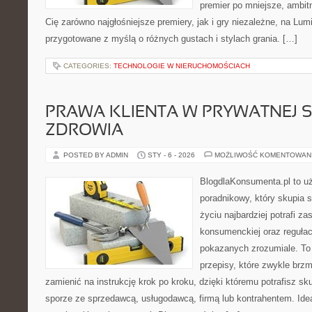
premier po mniejsze, ambitne
Cię zarówno najgłośniejsze premiery, jak i gry niezależne, na Lum
przygotowane z myślą o różnych gustach i stylach grania. […]
CATEGORIES:
TECHNOLOGIE W NIERUCHOMOŚCIACH
PRAWA KLIENTA W PRYWATNEJ S
ZDROWIA
POSTED BY ADMIN
STY - 6 - 2026
MOŻLIWOŚĆ KOMENTOWAN
BlogdlaKonsumenta.pl to u
poradnikowy, który skupia 
życiu najbardziej potrafi z
konsumenckiej oraz reguła
pokazanych zrozumiale. To 
przepisy, które zwykle brzm
zamienić na instrukcję krok po kroku, dzięki któremu potrafisz s
sporze ze sprzedawcą, usługodawcą, firmą lub kontrahentem. Idea