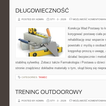
DŁUGOWIECZNOŚĆ
POSTED BY ADMIN
STY - 3 - 2026
MOŻLIWOŚĆ KOMENTOWAN
Korekcja Wad Postawy to ko
korygować postawę ciała p
rehabilitację oraz wsparcie
powstało z myślą o osobach,
kręgosłup proszą o uwagę, 
działać bezpiecznie i meto
stabilną sylwetkę. Zobacz także Farmakologia i Postawa u dzieci 
stronie znajdziesz dokładne materiały o tym, skąd biorą się niep
CATEGORIES:
TANIEC
TRENING OUTDOOROWY
POSTED BY ADMIN
STY - 3 - 2026
MOŻLIWOŚĆ KOMENTOWAN