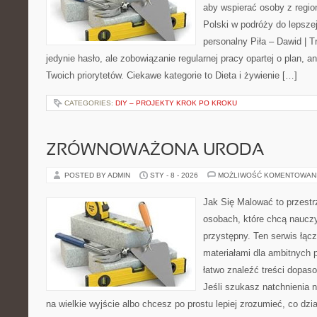
aby wspierać osoby z region
Polski w podróży do lepszej
personalny Piła – Dawid | Tre
jedynie hasło, ale zobowiązanie regularnej pracy opartej o plan, a
Twoich priorytetów. Ciekawe kategorie to Dieta i żywienie […]
CATEGORIES:
DIY – PROJEKTY KROK PO KROKU
ZRÓWNOWAŻONA URODA
POSTED BY ADMIN
STY - 8 - 2026
MOŻLIWOŚĆ KOMENTOWAN
Jak Się Malować to przestr
osobach, które chcą naucz
przystępny. Ten serwis łąc
materiałami dla ambitnych 
łatwo znaleźć treści dopas
Jeśli szukasz natchnienia 
na wielkie wyjście albo chcesz po prostu lepiej zrozumieć, co dzia