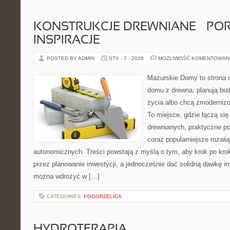
KONSTRUKCJE DREWNIANE – POR
INSPIRACJE
POSTED BY ADMIN
STY - 7 - 2026
MOŻLIWOŚĆ KOMENTOWAN
Mazurskie Domy to strona d
domu z drewna, planują bu
życia albo chcą zmodernizo
To miejsce, gdzie łączą się
drewnianych, praktyczne po
coraz popularniejsze rozwi
autonomicznych. Treści powstają z myślą o tym, aby krok po kro
przez planowanie inwestycji, a jednocześnie dać solidną dawkę ins
można wdrożyć w […]
CATEGORIES:
POGORZELICA
HYDROTERAPIA