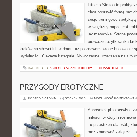
Fitness Station to praktycz
chcą poprawić formę bez c
sesje treningowe spotykają
wewnętrzny napęd jest tra
jak metodyka. Strona powst
prowadzić użytkownika krok
kroków na siłowni lub w domu, aż po zaawansowane budowanie sp
wydolności. Ciekawe kategorie: Nowoczesne urządzenia na siłowni
CATEGORIES:
AKCESORIA SAMOCHODOWE – CO WARTO MIEĆ
PRZYGODY EROTYCZNE
POSTED BY ADMIN
STY - 3 - 2026
MOŻLIWOŚĆ KOMENTOWAN
Anonserek.pl to serwis o z
miłości, w którym rozmowa 
To przestrzeń dla osób, któ
oraz zbudować związek – be