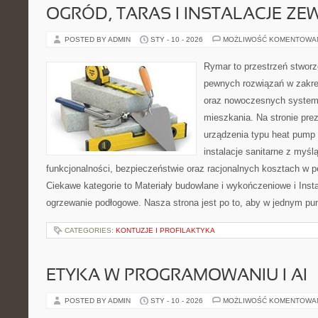
OGRÓD, TARAS I INSTALACJE Z
POSTED BY ADMIN
STY - 10 - 2026
MOŻLIWOŚĆ KOMENTOWA
Rymar to przestrzeń stworz
pewnych rozwiązań w zakre
oraz nowoczesnych systemó
mieszkania. Na stronie pre
urządzenia typu heat pump 
instalacje sanitarne z myśl
funkcjonalności, bezpieczeństwie oraz racjonalnych kosztach w pe
Ciekawe kategorie to Materiały budowlane i wykończeniowe i Insta
ogrzewanie podłogowe. Nasza strona jest po to, aby w jednym pu
CATEGORIES:
KONTUZJE I PROFILAKTYKA
ETYKA W PROGRAMOWANIU I AI
POSTED BY ADMIN
STY - 10 - 2026
MOŻLIWOŚĆ KOMENTOWA