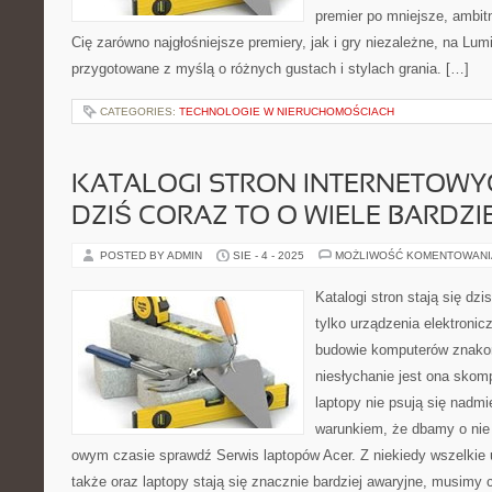
premier po mniejsze, ambitne
Cię zarówno najgłośniejsze premiery, jak i gry niezależne, na Lum
przygotowane z myślą o różnych gustach i stylach grania. […]
CATEGORIES:
TECHNOLOGIE W NIERUCHOMOŚCIACH
KATALOGI STRON INTERNETOWYC
DZIŚ CORAZ TO O WIELE BARDZIE
POSTED BY ADMIN
SIE - 4 - 2025
MOŻLIWOŚĆ KOMENTOWAN
Katalogi stron stają się dzi
tylko urządzenia elektronic
budowie komputerów znakomi
niesłychanie jest ona sko
laptopy nie psują się nadmi
warunkiem, że dbamy o nie
owym czasie sprawdź Serwis laptopów Acer. Z niekiedy wszelkie 
także oraz laptopy stają się znacznie bardziej awaryjne, musimy c