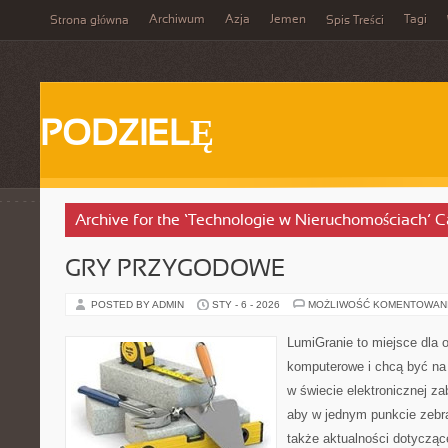
Archiwum
Azja
Jemen
Tagi
Strona główna
Spis Treści
PODZIELĘ
Archive for the ‘Technologie w Nieruchomościach’ C
GRY PRZYGODOWE
POSTED BY ADMIN
STY - 6 - 2026
MOŻLIWOŚĆ KOMENTOWAN
LumiGranie to miejsce dla o
komputerowe i chcą być na 
w świecie elektronicznej za
aby w jednym punkcie zebrać
także aktualności dotyczące