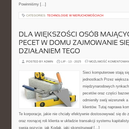
Powinniśmy […]
CATEGORIES:
TECHNOLOGIE W NIERUCHOMOŚCIACH
DLA WIĘKSZOŚCI OSÓB MAJĄC
PECET W DOMU ZAJMOWANIE SI
DZIAŁANIEM TEGO
POSTED BY ADMIN
LIP - 13 - 2025
MOŻLIWOŚĆ KOMENTOWAN
Sieci komputerowe stają si
jednostkach Przez większa
międzynarodowych rynkach f
pecetów oraz części bazow
odmieniły swój wizerunek a
klientów. Tutaj naprawa kom
Te korporacje, jakie nie chciały efektywnie dostosowywać się do
oraz rosnącej roli klienta w układzie transakcji systemu kapitalis
swoją pozycję, jak Kodak, jaki skonstruował […]