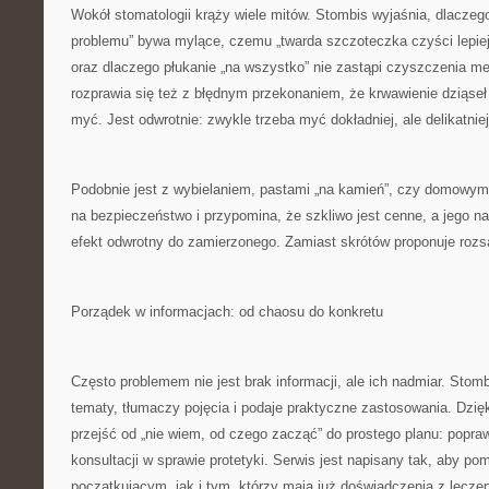
Wokół stomatologii krąży wiele mitów. Stombis wyjaśnia, dlaczego 
problemu” bywa mylące, czemu „twarda szczoteczka czyści lepiej
oraz dlaczego płukanie „na wszystko” nie zastąpi czyszczenia m
rozprawia się też z błędnym przekonaniem, że krwawienie dziąseł
myć. Jest odwrotnie: zwykle trzeba myć dokładniej, ale delikatniej
Podobnie jest z wybielaniem, pastami „na kamień”, czy domowym
na bezpieczeństwo i przypomina, że szkliwo jest cenne, a jego n
efekt odwrotny do zamierzonego. Zamiast skrótów proponuje rozs
Porządek w informacjach: od chaosu do konkretu
Często problemem nie jest brak informacji, ale ich nadmiar. Stombis
tematy, tłumaczy pojęcia i podaje praktyczne zastosowania. Dzię
przejść od „nie wiem, od czego zacząć” do prostego planu: popraw
konsultacji w sprawie protetyki. Serwis jest napisany tak, aby 
początkującym, jak i tym, którzy mają już doświadczenia z lecze