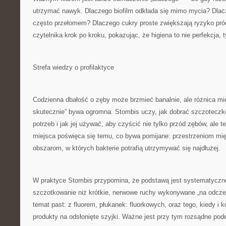
utrzymać nawyk. Dlaczego biofilm odkłada się mimo mycia? Dlac
często przełomem? Dlaczego cukry proste zwiększają ryzyko pró
czytelnika krok po kroku, pokazując, że higiena to nie perfekcja, 
Strefa wiedzy o profilaktyce
Codzienna dbałość o zęby może brzmieć banalnie, ale różnica mi
skutecznie” bywa ogromna. Stombis uczy, jak dobrać szczotecz
potrzeb i jak jej używać, aby czyścić nie tylko przód zębów, ale 
miejsca poświęca się temu, co bywa pomijane: przestrzeniom mi
obszarom, w których bakterie potrafią utrzymywać się najdłużej.
W praktyce Stombis przypomina, że podstawą jest systematyczn
szczotkowanie niż krótkie, nerwowe ruchy wykonywane „na odcze
temat past: z fluorem, płukanek: fluorkowych, oraz tego, kiedy i
produkty na odsłonięte szyjki. Ważne jest przy tym rozsądne pode