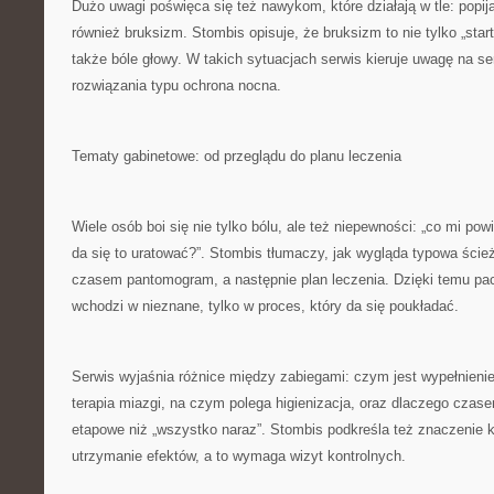
Dużo uwagi poświęca się też nawykom, które działają w tle: popij
również bruksizm. Stombis opisuje, że bruksizm to nie tylko „star
także bóle głowy. W takich sytuacjach serwis kieruje uwagę na sen
rozwiązania typu ochrona nocna.
Tematy gabinetowe: od przeglądu do planu leczenia
Wiele osób boi się nie tylko bólu, ale też niepewności: „co mi powi
da się to uratować?”. Stombis tłumaczy, jak wygląda typowa ście
czasem pantomogram, a następnie plan leczenia. Dzięki temu pac
wchodzi w nieznane, tylko w proces, który da się poukładać.
Serwis wyjaśnia różnice między zabiegami: czym jest wypełnienie
terapia miazgi, na czym polega higienizacja, oraz dlaczego czasem
etapowe niż „wszystko naraz”. Stombis podkreśla też znaczenie kon
utrzymanie efektów, a to wymaga wizyt kontrolnych.