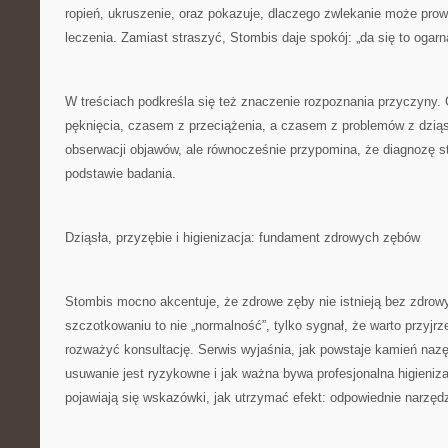
ropień, ukruszenie, oraz pokazuje, dlaczego zwlekanie może pro
leczenia. Zamiast straszyć, Stombis daje spokój: „da się to ogarną
W treściach podkreśla się też znaczenie rozpoznania przyczyny
pęknięcia, czasem z przeciążenia, a czasem z problemów z dzią
obserwacji objawów, ale równocześnie przypomina, że diagnozę st
podstawie badania.
Dziąsła, przyzębie i higienizacja: fundament zdrowych zębów
Stombis mocno akcentuje, że zdrowe zęby nie istnieją bez zdrowy
szczotkowaniu to nie „normalność”, tylko sygnał, że warto przyjrz
rozważyć konsultację. Serwis wyjaśnia, jak powstaje kamień naz
usuwanie jest ryzykowne i jak ważna bywa profesjonalna higieniz
pojawiają się wskazówki, jak utrzymać efekt: odpowiednie narzędz