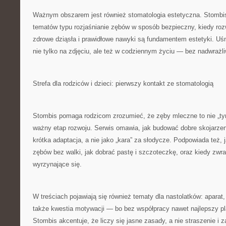
Ważnym obszarem jest również stomatologia estetyczna. Stombis
tematów typu rozjaśnianie zębów w sposób bezpieczny, kiedy roz
zdrowe dziąsła i prawidłowe nawyki są fundamentem estetyki. U
nie tylko na zdjęciu, ale też w codziennym życiu — bez nadwrażliw
Strefa dla rodziców i dzieci: pierwszy kontakt ze stomatologią
Stombis pomaga rodzicom zrozumieć, że zęby mleczne to nie „t
ważny etap rozwoju. Serwis omawia, jak budować dobre skojarzen
krótka adaptacja, a nie jako „kara” za słodycze. Podpowiada też,
zębów bez walki, jak dobrać pastę i szczoteczkę, oraz kiedy zw
wyrzynające się.
W treściach pojawiają się również tematy dla nastolatków: aparat, 
także kwestia motywacji — bo bez współpracy nawet najlepszy pl
Stombis akcentuje, że liczy się jasne zasady, a nie straszenie i 