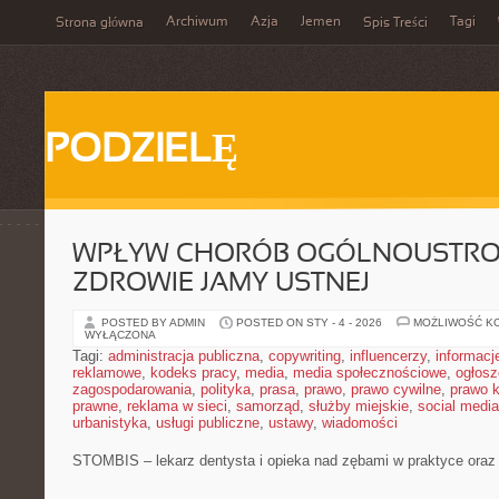
Archiwum
Azja
Jemen
Tagi
Strona główna
Spis Treści
PODZIELĘ
WPŁYW CHORÓB OGÓLNOUSTRO
ZDROWIE JAMY USTNEJ
POSTED BY ADMIN
POSTED ON STY - 4 - 2026
MOŻLIWOŚĆ K
WYŁĄCZONA
Tagi:
administracja publiczna
,
copywriting
,
influencerzy
,
informacj
reklamowe
,
kodeks pracy
,
media
,
media społecznościowe
,
ogłosz
zagospodarowania
,
polityka
,
prasa
,
prawo
,
prawo cywilne
,
prawo 
prawne
,
reklama w sieci
,
samorząd
,
służby miejskie
,
social media
urbanistyka
,
usługi publiczne
,
ustawy
,
wiadomości
STOMBIS – lekarz dentysta i opieka nad zębami w praktyce oraz