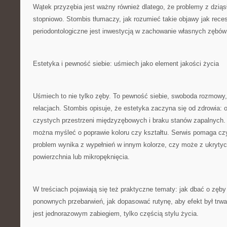
Wątek przyzębia jest ważny również dlatego, że problemy z dziąsł
stopniowo. Stombis tłumaczy, jak rozumieć takie objawy jak reces
periodontologiczne jest inwestycją w zachowanie własnych zębów 
Estetyka i pewność siebie: uśmiech jako element jakości życia
Uśmiech to nie tylko zęby. To pewność siebie, swoboda rozmowy,
relacjach. Stombis opisuje, że estetyka zaczyna się od zdrowia: o
czystych przestrzeni międzyzębowych i braku stanów zapalnych.
można myśleć o poprawie koloru czy kształtu. Serwis pomaga czy
problem wynika z wypełnień w innym kolorze, czy może z ukrytych
powierzchnia lub mikropęknięcia.
W treściach pojawiają się też praktyczne tematy: jak dbać o zęby 
ponownych przebarwień, jak dopasować rutynę, aby efekt był trwał
jest jednorazowym zabiegiem, tylko częścią stylu życia.