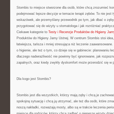
Stombis to miejsce stworzone dla osób, które chcą zrozumieć kon
podejmować lepsze decyzje w temacie terapii zębów. To nie jest t
wskazówek, ale przemyślany przewodnik po tym, jak dbać o zęby 
przygotować się do wizyty u stomatologa i jak rozróżniać praktyc
Ciekawe kategorie to
Testy i Recenzje Produktów do Higieny Jam
Produktów do Higieny Jamy Ustnej. W centrum Stombis stoi idea,
łatwiejsza, tańsza i mniej stresująca niż leczenie zaawansowane. 
o higienie, ale też o tym, co dzieje się w gabinecie: planowaniu l
dlaczego nadwrażliwość nie powinny być ignorowane, jak rozpoz
zapalnych, oraz kiedy zwykły dyskomfort może przerodzić się w
Dla kogo jest Stombis?
Stombis jest dla wszystkich, którzy mają zęby i chcą je zachować
spokojną sytuację i chcą ją utrzymać, ale też dla osób, które zma
noszą nakładki, rozważają mosty, albo są w trakcie leczenia peri
miejsce dla rodziców, którzy chcą zadbać o pierwsze wizyty dziec