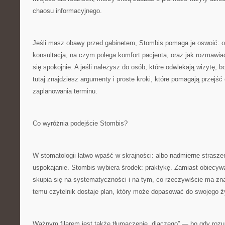
chaosu informacyjnego.
Jeśli masz obawy przed gabinetem, Stombis pomaga je oswoić: op
konsultacja, na czym polega komfort pacjenta, oraz jak rozmawiać
się spokojnie. A jeśli należysz do osób, które odwlekają wizytę, bo
tutaj znajdziesz argumenty i proste kroki, które pomagają przejść
zaplanowania terminu.
Co wyróżnia podejście Stombis?
W stomatologii łatwo wpaść w skrajności: albo nadmierne strasze
uspokajanie. Stombis wybiera środek: praktykę. Zamiast obiecyw
skupia się na systematyczności i na tym, co rzeczywiście ma zna
temu czytelnik dostaje plan, który może dopasować do swojego ży
Ważnym filarem jest także tłumaczenie „dlaczego” — bo gdy roz