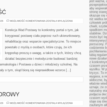
jest ważna, 
przeprojekto
aby wspiera
ŚĆ
stronę stare
okazuje się
niż wielka r
DŁUGOWIECZNOŚĆ
026
MOŻLIWOŚĆ KOMENTOWANIA
ZOSTAŁA WYŁĄCZONA
człowiek pró
chwili, szy
spadkiem mot
Korekcja Wad Postawy to konkretny portal o tym, jak
stabilnie. D
korygować postawę ciała poprzez ruch ukierunkowany,
może być le
intensywnych
rehabilitację oraz wsparcie specjalistyczne. To miejsce
porzucony. P
powstało z myślą o osobach, które czują, że ich
codziennie b
pochłaniania
kręgosłup proszą o uwagę, a także o tych, którzy chcą
lubią regula
nowe działan
działać bezpiecznie i metodycznie budować bardziej
z konkretny
armakologia i Postawa u dzieci i młodzieży szkolnej. Na
czasem prze
wysiłku. W p
iały o tym, skąd biorą się nieprawidłowe wzorce […]
kryzys. To 
wygasa, a re
widoczne, b
właśnie wte
uznaje, że z
naturalny et
OOROWY
podjęcia decy
czasem wyda
staje się śl
TRENING
026
MOŻLIWOŚĆ KOMENTOWANIA
ZOSTAŁA WYŁĄCZONA
zaufanym alb
OUTDOOROWY