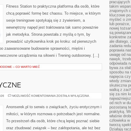
pracujących
Fitness Station to praktyczna platforma dla osób, które
takim wspar
znajomych 
chcą poprawić formę bez chaosu. To miejsce, w którym
kluczowe poz
myśleć o zm
sesje treningowe spotykają się z żywieniem, a
lub porażce,
wewnętrzny napęd jest traktowana tak samo poważnie
nowej tożsa
są powiązan
jak metodyka. Strona powstała z myślą o tym, by
konkretne za
prowadzić użytkownika krok po kroku: od pierwszych
ale dlatego,
zadania redu
 po zaawansowane budowanie sprawności, mięśni i
poprawia nas
uwagę od nap
woczesne urządzenia na siłowni i Trening outdoorowy. […]
nawyk, trzeb
odpowiada n
ODOWE – CO WARTO MIEĆ
bywa za słab
sposobu na r
napięcia cz
wtedy zmian
YCZNE
skuteczna pr
walką z zac
się za nim k
PRZYGODY
026
MOŻLIWOŚĆ KOMENTOWANIA
ZOSTAŁA WYŁĄCZONA
najważniejsz
EROTYCZNE
od nich w du
Anonserek.pl to serwis o związkach, życiu erotycznym i
pozostaną te
praktyką. Wi
miłości, w którym rozmowa o potrzebach jest normalne.
właśnie drob
człowieka w
To przestrzeń dla osób, które chcą lepiej poznać siebie
tworzą spekt
oraz zbudować związek – bez zakłopotania, ale też bez
Działają rac