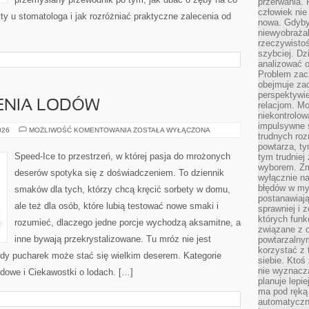
przerwania.
człowiek nie
ty u stomatologa i jak rozróżniać praktyczne zalecenia od
nowa. Gdyby 
niewyobraża
rzeczywistoś
szybciej. D
analizować 
Problem zac
obejmuje zac
perspektywie
IENIA LODÓW
relacjom. Mo
niekontrolow
impulsywne 
SPRZĘT
026
MOŻLIWOŚĆ KOMENTOWANIA
ZOSTAŁA WYŁĄCZONA
trudnych ro
DO
ROBIENIA
powtarza, tym
LODÓW
Speed-Ice to przestrzeń, w której pasja do mrożonych
tym trudniej
wyborem. Zm
deserów spotyka się z doświadczeniem. To dziennik
wyłącznie na
błędów w my
smaków dla tych, którzy chcą kręcić sorbety w domu,
postanawiają,
ale też dla osób, które lubią testować nowe smaki i
sprawniej i 
których funk
rozumieć, dlaczego jedne porcje wychodzą aksamitne, a
związane z o
inne bywają przekrystalizowane. Tu mróz nie jest
powtarzalny
korzystać z 
żdy pucharek może stać się wielkim deserem. Kategorie
siebie. Ktoś
nie wyznacza
dowe i Ciekawostki o lodach. […]
planuje lepi
ma pod ręką 
automatyczn