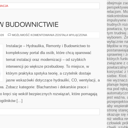
obejmuje zac
RACJA
perspektywie
relacjom. Mo
niekontrolow
impulsywne 
 W BUDOWNICTWIE
trudnych ro
powtarza, tym
tym trudniej
KAMIEŃ
026
MOŻLIWOŚĆ KOMENTOWANIA
ZOSTAŁA WYŁĄCZONA
wyborem. Zm
I
CEGŁA
wyłącznie na
W
Instalacje – Hydraulika, Remonty i Budownictwo to
błędów w my
BUDOWNICTWIE
postanawiają,
kompleksowy portal dla osób, które chcą opanować
sprawniej i 
których funk
temat instalacji oraz modernizacji – od szybkich
związane z o
interwencji po większe przebudowy. To miejsce, w
powtarzalny
korzystać z 
którym praktyka spotyka teorię, a czytelnik dostaje
siebie. Ktoś
jasne wskazówki dotyczące hydrauliki, CO, wentylacji, a
nie wyznacza
planuje lepi
a. Zobacz kategorie: Blacharstwo i dekarskie prace i
ma pod ręką 
automatyczn
 kręci się wokół bezpiecznych rozwiązań, które pomagają
jest ważna, 
ogólników […]
przeprojekto
aby wspiera
stronę stare
okazuje się
niż wielka r
człowiek pró
chwili, szy