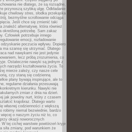
chowania nie dlatego, że są rozsądne,
 że przynoszą szybką ulgę. Odkładanie
kuje chwilowy stres, słodka przekąska
trój, bezmyślne scrollowanie odciąga
ięcia. Jeśli chce się zmienić taki
a znaleźć alternatywę, która również
a określoną potrzebę. Sam zakaz
y. Człowiek potrzebuje innego
egulowanie emocji, rozładowanie
y odzyskanie poczucia wpływu. Dopiero
a ma szansę się utrzymać. Dlatego
aca nad nawykami nie jest jedynie
howaniem, lecz próbą zrozumienia, co
ryje. Ostatecznie nawyki są jednym z
ych narzędzi kształtowania życia. To
żej mierze zależy, czy nasze cele
orią, czy staną się codzienną
elkie plany bywają inspirujące, ale to
ne, regularne działania przesuwają
 konkretnym kierunku. Nawyki nie
akularnych zmian z dnia na dzień.
zej jak powolny nurt, który z czasem
ształcić krajobraz. Dlatego warto
ię własnej codzienności z większą
o robimy niemal bezwiednie, bardzo
więcej o naszym życiu niż to, co
 przy okazji noworocznych
 W tej cichej warstwie powtórzeń kryje
a siła zmiany, pod warunkiem że