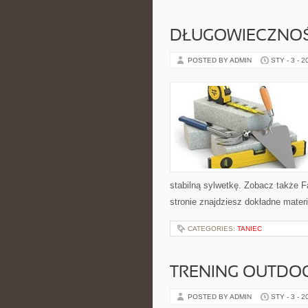
DŁUGOWIECZNO
POSTED BY ADMIN
STY - 3 - 2
stabilną sylwetkę. Zobacz także F
stronie znajdziesz dokładne mater
CATEGORIES:
TANIEC
TRENING OUTD
POSTED BY ADMIN
STY - 3 - 2