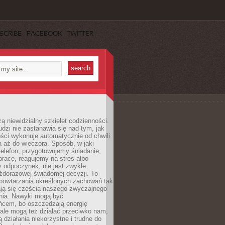
SCRIBE
FACEBOOK
TWITTER
ą niewidzialny szkielet codzienności.
dzi nie zastanawia się nad tym, jak
ści wykonuje automatycznie od chwili
 aż do wieczora. Sposób, w jaki
elefon, przygotowujemy śniadanie,
racę, reagujemy na stres albo
 odpoczynek, nie jest zwykle
żdorazowej świadomej decyzji. To
 powtarzania określonych zachowań tak
ają się częścią naszego zwyczajnego
nia. Nawyki mogą być
ńcem, bo oszczędzają energię
ale mogą też działać przeciwko nam,
ją działania niekorzystne i trudne do