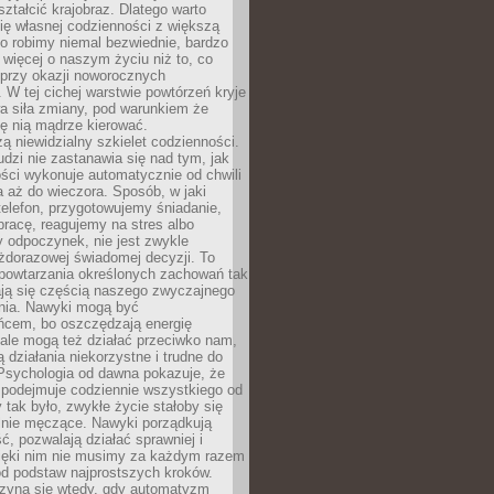
ształcić krajobraz. Dlatego warto
ię własnej codzienności z większą
o robimy niemal bezwiednie, bardzo
więcej o naszym życiu niż to, co
 przy okazji noworocznych
 W tej cichej warstwie powtórzeń kryje
a siła zmiany, pod warunkiem że
ę nią mądrze kierować.
ą niewidzialny szkielet codzienności.
dzi nie zastanawia się nad tym, jak
ści wykonuje automatycznie od chwili
 aż do wieczora. Sposób, w jaki
elefon, przygotowujemy śniadanie,
racę, reagujemy na stres albo
 odpoczynek, nie jest zwykle
żdorazowej świadomej decyzji. To
 powtarzania określonych zachowań tak
ają się częścią naszego zwyczajnego
nia. Nawyki mogą być
ńcem, bo oszczędzają energię
ale mogą też działać przeciwko nam,
ją działania niekorzystne i trudne do
 Psychologia od dawna pokazuje, że
 podejmuje codziennie wszystkiego od
tak było, zwykłe życie stałoby się
lnie męczące. Nawyki porządkują
ć, pozwalają działać sprawniej i
zięki nim nie musimy za każdym razem
od podstaw najprostszych kroków.
zyna się wtedy, gdy automatyzm