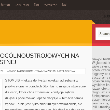
Jemen
Tagi
Tagi
Spis Treści
Wybierać
SUB
 OGÓLNOUSTROJOWYCH NA
Nawyki tworz
STNEJ
Większość lu
wiele czynno
przebudzenia
WPŁYW
026
MOŻLIWOŚĆ KOMENTOWANIA
ZOSTAŁA WYŁĄCZONA
sięgamy po t
CHORÓB
OGÓLNOUSTROJOWYCH
zaczynamy p
NA
STOMBIS – lekarz dentysta i opieka nad zębami w
organizujemy
ZDROWIE
JAMY
wynikiem ka
praktyce oraz w poradach Stombis to miejsce stworzone
USTNEJ
raczej efekt
dla osób, które chcą zrozumieć kondycję zębów i
długo, aż st
funkcjonowa
dziąseł i podejmować lepsze decyzje w temacie terapii
sprzymierze
psychiczną, 
zębów. To nie jest tylko zbiór luźnych wskazówek, ale
jeśli utrwala
przemyślany przewodnik po tym, jak dbać o zęby na co