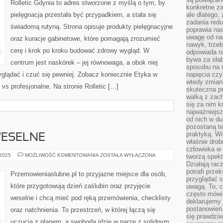
Rolletic Gdynia to adres stworzone z myślą o tym, by
konkretne za
pielęgnacja przestała być przypadkiem, a stała się
ale dlatego,
zadania redu
świadomą rutyną. Strona opisuje produkty pielęgnacyjne
poprawia nas
uwagę od nap
oraz kuracje gabinetowe, które pomagają zrozumieć
nawyk, trzeb
cerę i krok po kroku budować zdrowy wygląd. W
odpowiada n
bywa za słab
centrum jest naskórek – jej równowaga, a obok niej
sposobu na r
wyglądać i czuć się pewniej. Zobacz koniecznie Etyka w
napięcia cz
wtedy zmian
vs profesjonalne. Na stronie Rolletic […]
skuteczna pr
walką z zac
się za nim k
najważniejsz
od nich w du
pozostaną te
praktyką. Wi
WESELNE
właśnie drob
człowieka w
MIEJSCA
 2025
MOŻLIWOŚĆ KOMENTOWANIA
ZOSTAŁA WYŁĄCZONA
tworzą spekt
I
Działają rac
SALE
potrafi przek
WESELNE
Przemowieniaslubne.pl to przyjazne miejsce dla osób,
przyglądać s
które przygotowują dzień zaślubin oraz przyjęcie
uwagą. To, c
często mówi 
weselne i chcą mieć pod ręką przemówienia, checklisty
deklarujemy
postanowień.
oraz natchnienia. To przestrzeń, w której łączą się
się prawdziw
uczucia z planem, a swoboda idzie w parze z solidnym