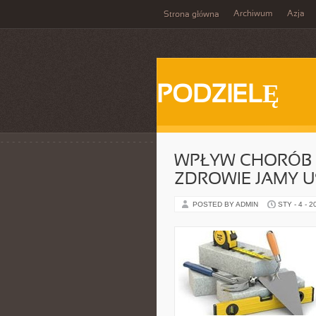
Archiwum
Azja
Strona główna
PODZIELĘ
WPŁYW CHORÓB
ZDROWIE JAMY U
POSTED BY ADMIN
STY - 4 - 2