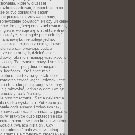
howania, które w dłuższej
 szkodzą zdrowiu, koncentracji albo
że to być odkładanie zadań,
ane podjadanie, zarywanie nocy,
sprawdzanie powiadomień czy unikanie
zmów. Im częściej dane zachowanie się
 głębiej wpisuje się w strukturę dnia i
 zauważyć, że w ogóle przestało być
iana nawyku nie polega jednak
 sile woli. To jeden z najczęstszych
śleniu o samorozwoju. Ludzie
 że od jutra będą działać lepiej,
zdrowiej, ale nie zmieniają warunków, w
cjonują. Tymczasem nawyki są silnie
toczeniem, porą dnia, emocjami i
mi bodźcami. Ktoś chce mniej
telefonu, ale trzyma go stale obok
 zamierza czytać więcej książek, lecz
 na to żadnej stałej pory. Ktoś inny
ej się odżywiać, jednak w domu wciąż
produkty, po które sięga
ie przy zmęczeniu. Sama deklaracja
ale rzadko wystarcza. Potrzebne jest
wanie codziennego środowiska tak,
ło nowe zachowanie zamiast ciągnąć w
go. W praktyce dużo skuteczniejsza
 mała zmiana utrwalana konsekwentnie
ewolucja trwająca kilka dni. Gdy
buje odmienić całe życie w jednej
bko zderza się z własnym zmęczeniem i