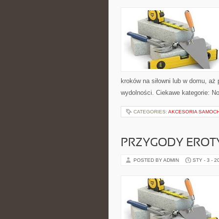
kroków na siłowni lub w domu, aż
wydolności. Ciekawe kategorie: No
CATEGORIES:
AKCESORIA SAMOCH
PRZYGODY EROT
POSTED BY ADMIN
STY - 3 - 2