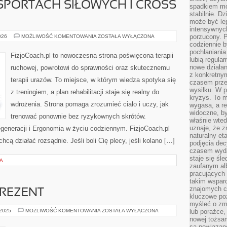
 SPORTACH SIŁOWYCH I CROSS
spadkiem mot
stabilnie. D
może być le
intensywnych
FIZJOTERAPIA
porzucony. P
026
MOŻLIWOŚĆ KOMENTOWANIA
ZOSTAŁA WYŁĄCZONA
W
codziennie b
SPORTACH
pochłaniania
SIŁOWYCH
FizjoCoach.pl to nowoczesna strona poświęcona terapii
I
lubią regula
CROSS
nowe działan
ruchowej, powrotowi do sprawności oraz skutecznemu
TRENINGU
z konkretny
terapii urazów. To miejsce, w którym wiedza spotyka się
czasem prze
wysiłku. W p
z treningiem, a plan rehabilitacji staje się realny do
kryzys. To 
wdrożenia. Strona pomaga zrozumieć ciało i uczy, jak
wygasa, a re
widoczne, b
trenować ponownie bez ryzykownych skrótów.
właśnie wte
uznaje, że z
generacji i Ergonomia w życiu codziennym. FizjoCoach.pl
naturalny et
hcą działać rozsądnie. Jeśli boli Cię plecy, jeśli kolano […]
podjęcia decy
czasem wyda
staje się śl
A
zaufanym alb
pracujących
takim wspar
znajomych 
PREZENT
kluczowe poz
myśleć o zm
KOSMETYKI
 2025
MOŻLIWOŚĆ KOMENTOWANIA
ZOSTAŁA WYŁĄCZONA
lub porażce,
NA
nowej tożsa
PREZENT
są powiązan