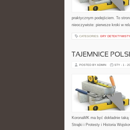
praktycznym podejściem. To stron
nieoczywiste: pierwsze kroki w rel
CATEGORIES:
GRY DETEKTYWIST
TAJEMNICE POLSK
POSTED BY ADMIN
STY - 1 - 2
KoronaMK ma być dokładnie taką 
Strajki i Protesty i Historia Wojsko