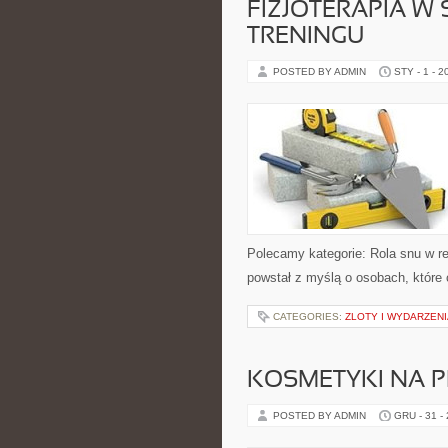
FIZJOTERAPIA W
TRENINGU
POSTED BY ADMIN
STY - 1 - 2
Polecamy kategorie: Rola snu w re
powstał z myślą o osobach, które c
CATEGORIES:
ZLOTY I WYDARZENI
KOSMETYKI NA 
POSTED BY ADMIN
GRU - 31 -