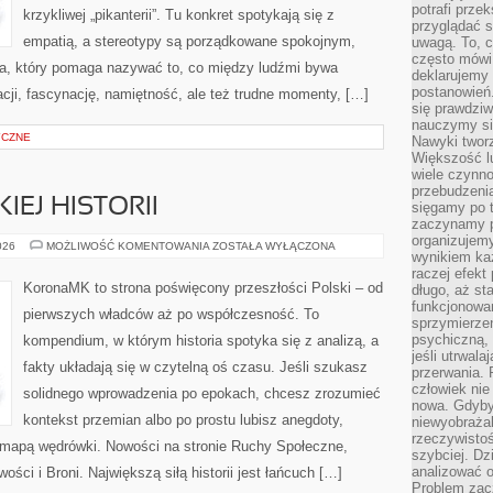
potrafi przek
krzykliwej „pikanterii”. Tu konkret spotykają się z
przyglądać s
empatią, a stereotypy są porządkowane spokojnym,
uwagą. To, c
często mówi 
a, który pomaga nazywać to, co między ludźmi bywa
deklarujemy
postanowień.
acji, fascynację, namiętność, ale też trudne momenty, […]
się prawdziw
nauczymy si
YCZNE
Nawyki tworz
Większość lu
wiele czynno
przebudzenia
IEJ HISTORII
sięgamy po t
zaczynamy p
organizujemy
TAJEMNICE
026
MOŻLIWOŚĆ KOMENTOWANIA
ZOSTAŁA WYŁĄCZONA
wynikiem ka
POLSKIEJ
HISTORII
raczej efekt
KoronaMK to strona poświęcony przeszłości Polski – od
długo, aż st
funkcjonowa
pierwszych władców aż po współczesność. To
sprzymierze
psychiczną, 
kompendium, w którym historia spotyka się z analizą, a
jeśli utrwala
fakty układają się w czytelną oś czasu. Jeśli szukasz
przerwania.
człowiek nie
solidnego wprowadzenia po epokach, chcesz zrozumieć
nowa. Gdyby 
kontekst przemian albo po prostu lubisz anegdoty,
niewyobraża
rzeczywistoś
mapą wędrówki. Nowości na stronie Ruchy Społeczne,
szybciej. D
analizować 
wości i Broni. Największą siłą historii jest łańcuch […]
Problem zac