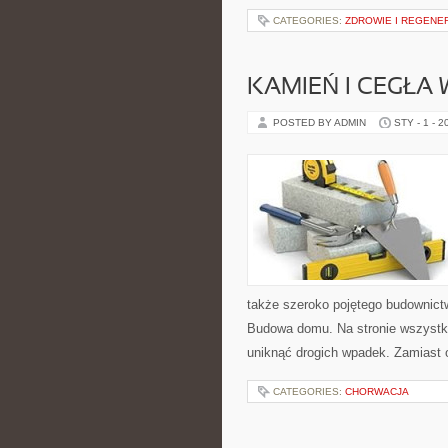
CATEGORIES:
ZDROWIE I REGENE
KAMIEŃ I CEGŁA
POSTED BY ADMIN
STY - 1 - 2
także szeroko pojętego budownictw
Budowa domu. Na stronie wszystko
uniknąć drogich wpadek. Zamiast 
CATEGORIES:
CHORWACJA