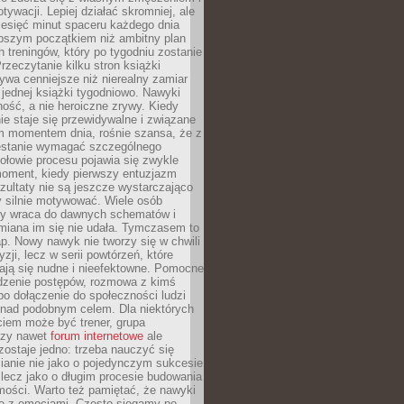
ywacji. Lepiej działać skromniej, ale
ziesięć minut spaceru każdego dnia
pszym początkiem niż ambitny plan
 treningów, który po tygodniu zostanie
rzeczytanie kilku stron książki
ywa cenniejsze niż nierealny zamiar
 jednej książki tygodniowo. Nawyki
rność, a nie heroiczne zrywy. Kiedy
ie staje się przewidywalne i związane
m momentem dnia, rośnie szansa, że z
stanie wymagać szczególnego
ołowie procesu pojawia się zwykle
moment, kiedy pierwszy entuzjazm
zultaty nie są jeszcze wystarczająco
y silnie motywować. Wiele osób
dy wraca do dawnych schematów i
miana im się nie udała. Tymczasem to
ap. Nowy nawyk nie tworzy się w chwili
zji, lecz w serii powtórzeń, które
ją się nudne i nieefektowne. Pomocne
edzenie postępów, rozmowa z kimś
o dołączenie do społeczności ludzi
 nad podobnym celem. Dla niektórych
ciem może być trener, grupa
czy nawet
forum internetowe
ale
ostaje jedno: trzeba nauczyć się
ianie nie jako o pojedynczym sukcesie
 lecz jako o długim procesie budowania
mości. Warto też pamiętać, że nawyki
e z emocjami. Często sięgamy po