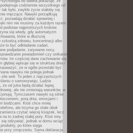
 Psychologia od dawna pokazuje, że
 podejmuje codziennie wszystkiego od
tak było, zwykłe życie stałoby się
lnie męczące. Nawyki porządkują
ć, pozwalają działać sprawniej i
zięki nim nie musimy za każdym razem
od podstaw najprostszych kroków.
zyna się wtedy, gdy automatyzm
howania, które w dłuższej
 szkodzą zdrowiu, koncentracji albo
że to być odkładanie zadań,
ane podjadanie, zarywanie nocy,
sprawdzanie powiadomień czy unikanie
zmów. Im częściej dane zachowanie się
 głębiej wpisuje się w strukturę dnia i
 zauważyć, że w ogóle przestało być
iana nawyku nie polega jednak
 sile woli. To jeden z najczęstszych
śleniu o samorozwoju. Ludzie
 że od jutra będą działać lepiej,
zdrowiej, ale nie zmieniają warunków, w
cjonują. Tymczasem nawyki są silnie
toczeniem, porą dnia, emocjami i
mi bodźcami. Ktoś chce mniej
telefonu, ale trzyma go stale obok
 zamierza czytać więcej książek, lecz
 na to żadnej stałej pory. Ktoś inny
ej się odżywiać, jednak w domu wciąż
produkty, po które sięga
ie przy zmęczeniu. Sama deklaracja