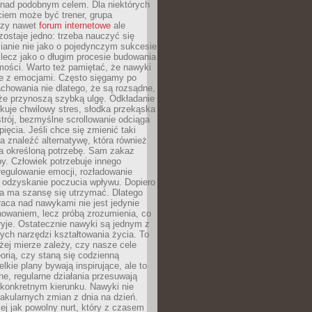
 nad podobnym celem. Dla niektórych
ciem może być trener, grupa
czy nawet
forum internetowe
ale
ostaje jedno: trzeba nauczyć się
ianie nie jako o pojedynczym sukcesie
 lecz jako o długim procesie budowania
mości. Warto też pamiętać, że nawyki
e z emocjami. Często sięgamy po
chowania nie dlatego, że są rozsądne,
 że przynoszą szybką ulgę. Odkładanie
kuje chwilowy stres, słodka przekąska
trój, bezmyślne scrollowanie odciąga
ięcia. Jeśli chce się zmienić taki
a znaleźć alternatywę, która również
a określoną potrzebę. Sam zakaz
y. Człowiek potrzebuje innego
egulowanie emocji, rozładowanie
y odzyskanie poczucia wpływu. Dopiero
a ma szansę się utrzymać. Dlatego
aca nad nawykami nie jest jedynie
howaniem, lecz próbą zrozumienia, co
ryje. Ostatecznie nawyki są jednym z
ych narzędzi kształtowania życia. To
żej mierze zależy, czy nasze cele
orią, czy staną się codzienną
elkie plany bywają inspirujące, ale to
ne, regularne działania przesuwają
 konkretnym kierunku. Nawyki nie
akularnych zmian z dnia na dzień.
zej jak powolny nurt, który z czasem