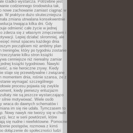
ale rzadko wystarcza. Potrzebne jest
wanie codziennego środowiska tak,
ło nowe zachowanie zamiast ciągnąć w
go. W praktyce dużo skuteczniejsza
 mała zmiana utrwalana konsekwentnie
ewolucja trwająca kilka dni. Gdy
buje odmienić całe życie w jednej
bko zderza się z własnym zmęczeniem i
ywacji. Lepiej działać skromniej, ale
ziesięć minut spaceru każdego dnia
pszym początkiem niż ambitny plan
 treningów, który po tygodniu zostanie
rzeczytanie kilku stron książki
ywa cenniejsze niż nierealny zamiar
 jednej książki tygodniowo. Nawyki
rność, a nie heroiczne zrywy. Kiedy
ie staje się przewidywalne i związane
m momentem dnia, rośnie szansa, że z
stanie wymagać szczególnego
ołowie procesu pojawia się zwykle
moment, kiedy pierwszy entuzjazm
zultaty nie są jeszcze wystarczająco
y silnie motywować. Wiele osób
dy wraca do dawnych schematów i
miana im się nie udała. Tymczasem to
ap. Nowy nawyk nie tworzy się w chwili
zji, lecz w serii powtórzeń, które
ją się nudne i nieefektowne. Pomocne
edzenie postępów, rozmowa z kimś
o dołączenie do społeczności ludzi