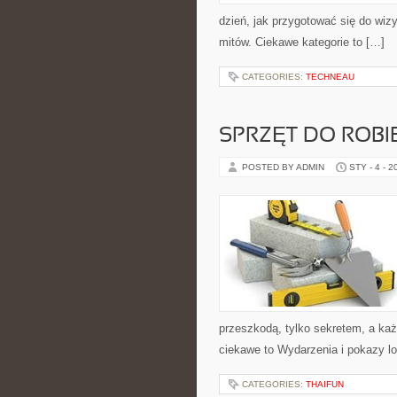
dzień, jak przygotować się do wizy
mitów. Ciekawe kategorie to […]
CATEGORIES:
TECHNEAU
SPRZĘT DO ROB
POSTED BY ADMIN
STY - 4 - 2
przeszkodą, tylko sekretem, a ka
ciekawe to Wydarzenia i pokazy lo
CATEGORIES:
THAIFUN