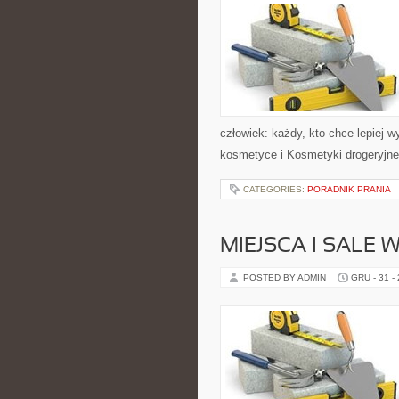
człowiek: każdy, kto chce lepiej 
kosmetyce i Kosmetyki drogeryjne 
CATEGORIES:
PORADNIK PRANIA
MIEJSCA I SALE 
POSTED BY ADMIN
GRU - 31 -