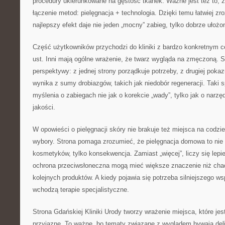
procedury ukierunkowane na gęstość tkanek. Ważne jest też to, 
łączenie metod: pielęgnacja + technologia. Dzięki temu łatwiej zr
najlepszy efekt daje nie jeden „mocny” zabieg, tylko dobrze ułożon
Część użytkowników przychodzi do kliniki z bardzo konkretnym c
ust. Inni mają ogólne wrażenie, że twarz wygląda na zmęczoną. S
perspektywy: z jednej strony porządkuje potrzeby, z drugiej poka
wynika z sumy drobiazgów, takich jak niedobór regeneracji. Taki
myślenia o zabiegach nie jak o korekcie „wady”, tylko jak o narzę
jakości.
W opowieści o pielęgnacji skóry nie brakuje też miejsca na codzi
wybory. Strona pomaga zrozumieć, że pielęgnacja domowa to nie
kosmetyków, tylko konsekwencja. Zamiast „więcej”, liczy się lepi
ochrona przeciwsłoneczna mogą mieć większe znaczenie niż cha
kolejnych produktów. A kiedy pojawia się potrzeba silniejszego ws
wchodzą terapie specjalistyczne.
Strona Gdańskiej Kliniki Urody tworzy wrażenie miejsca, które je
przyjazne. To ważne, bo tematy związane z wyglądem bywają del