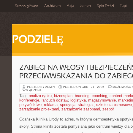
Archiwum
Azja
Jemen
Tagi
Strona główna
Spis Treści
PODZIELĘ
ZABIEGI NA WŁOSY I BEZPIECZEŃ
PRZECIWWSKAZANIA DO ZABIE
POSTED BY ADMIN
POSTED ON GRU - 21 - 2025
MOŻLIWOŚĆ 
WYŁĄCZONA
Tagi:
analiza rynku
,
biznesplan
,
branding
,
coaching
,
content mark
konferencje
,
łańcuch dostaw
,
logistyka
,
magazynowanie
,
marketi
przywództwo
,
reklama
,
spedycja
,
strategia.
,
szkolenia biznesowe
zarządzanie projektami
,
zarządzanie zasobami
,
zespół
Gdańska Klinika Urody to adres, w którym dermoestetyka spotyka
skóry. Strona kliniki została pomyślana jako centrum wiedzy dla o