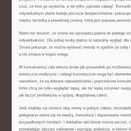
czuć, że ktoś go wysłucha, a nie tylko „sprzeda zabieg”. Komunik
indywidualnym planie buduje poczucie bezpieczeństwa i pokazuje,
między techniką a prawdziwą zmianą, którą jest poprawa pewności
Warto też docenić, że strona nie sprowadza piękna do jednego wz
indywidualność. Dla jednej osoby piękno to naturalny wygląd, dla i
Strona pokazuje, że można wybierać metody w zgodzie ze sobą i 
a nie zmiana w kogoś innego.
W konsekwencji cała witryna działa jak przewodnik po możliwości
estetyczna medycyna i zabiegi kosmetyczne mogą być elementem
warunkiem, że są dobrane odpowiedzialnie i poprzedzone konsulta
które chcą nie tylko wyglądać lepiej, ale też lepiej rozumieć swoją 
jak łączyć profilaktykę w spójną, długofalową całość.
Jeśli miałoby się streścić ideę strony w jednym zdaniu, brzmiała
pielęgnacja opiera się na wiedzy, konsultacji i dopasowaniu metod
przypadkowych trendach. I dokładnie taki klimat można poczuć, cz
przeglądając obszary zabiegowe i poznając podejście, w którym li