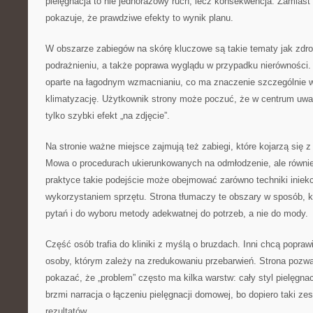
pielęgnacja to nie jednorazowy ruch, lecz konsekwencja. Zamiast
pokazuje, że prawdziwe efekty to wynik planu.
W obszarze zabiegów na skórę kluczowe są takie tematy jak zdro
podrażnieniu, a także poprawa wyglądu w przypadku nierówności.
oparte na łagodnym wzmacnianiu, co ma znaczenie szczególnie w
klimatyzację. Użytkownik strony może poczuć, że w centrum uwagi
tylko szybki efekt „na zdjęcie”.
Na stronie ważne miejsce zajmują też zabiegi, które kojarzą się 
Mowa o procedurach ukierunkowanych na odmłodzenie, ale również
praktyce takie podejście może obejmować zarówno techniki iniekcy
wykorzystaniem sprzętu. Strona tłumaczy te obszary w sposób, 
pytań i do wyboru metody adekwatnej do potrzeb, a nie do mody.
Część osób trafia do kliniki z myślą o bruzdach. Inni chcą popraw
osoby, którym zależy na zredukowaniu przebarwień. Strona pozwa
pokazać, że „problem” często ma kilka warstw: cały styl pielęgna
brzmi narracja o łączeniu pielęgnacji domowej, bo dopiero taki ze
rezultatów.