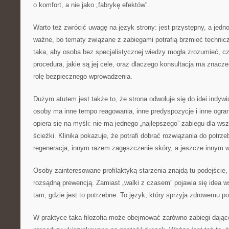
o komfort, a nie jako „fabrykę efektów”.
Warto też zwrócić uwagę na język strony: jest przystępny, a jedn
ważne, bo tematy związane z zabiegami potrafią brzmieć technicz
taka, aby osoba bez specjalistycznej wiedzy mogła zrozumieć, c
procedura, jakie są jej cele, oraz dlaczego konsultacja ma znacze
rolę bezpiecznego wprowadzenia.
Dużym atutem jest także to, że strona odwołuje się do idei indywi
osoby ma inne tempo reagowania, inne predyspozycje i inne ogran
opiera się na myśli: nie ma jednego „najlepszego” zabiegu dla ws
ścieżki. Klinika pokazuje, że potrafi dobrać rozwiązania do potr
regeneracja, innym razem zagęszczenie skóry, a jeszcze innym ws
Osoby zainteresowane profilaktyką starzenia znajdą tu podejście
rozsądną prewencją. Zamiast „walki z czasem” pojawia się idea w
tam, gdzie jest to potrzebne. To język, który sprzyja zdrowemu po
W praktyce taka filozofia może obejmować zarówno zabiegi dające