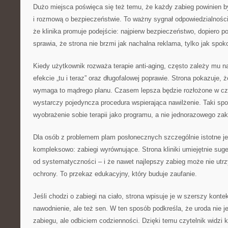
Dużo miejsca poświęca się też temu, że każdy zabieg powinien b
i rozmową o bezpieczeństwie. To ważny sygnał odpowiedzialnoś
że klinika promuje podejście: najpierw bezpieczeństwo, dopiero p
sprawia, że strona nie brzmi jak nachalna reklama, tylko jak spo
Kiedy użytkownik rozważa terapie anti-aging, często zależy mu 
efekcie „tu i teraz” oraz długofalowej poprawie. Strona pokazuje, 
wymaga to mądrego planu. Czasem lepsza będzie rozłożone w cza
wystarczy pojedyncza procedura wspierająca nawilżenie. Taki spo
wyobrażenie sobie terapii jako programu, a nie jednorazowego za
Dla osób z problemem plam posłonecznych szczególnie istotne je
kompleksowo: zabiegi wyrównujące. Strona kliniki umiejętnie sug
od systematyczności – i że nawet najlepszy zabieg może nie utrz
ochrony. To przekaz edukacyjny, który buduje zaufanie.
Jeśli chodzi o zabiegi na ciało, strona wpisuje je w szerszy kontek
nawodnienie, ale też sen. W ten sposób podkreśla, że uroda nie j
zabiegu, ale odbiciem codzienności. Dzięki temu czytelnik widzi k