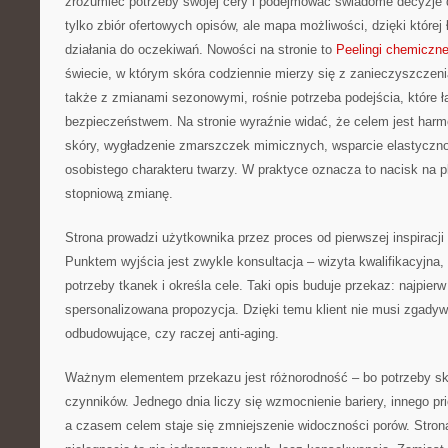
zrozumieć potrzeby swojej cery i podejmować świadome decyzje do
tylko zbiór ofertowych opisów, ale mapa możliwości, dzięki której
działania do oczekiwań. Nowości na stronie to
Peelingi chemiczn
świecie, w którym skóra codziennie mierzy się z zanieczyszczeni
także z zmianami sezonowymi, rośnie potrzeba podejścia, które ł
bezpieczeństwem. Na stronie wyraźnie widać, że celem jest harm
skóry, wygładzenie zmarszczek mimicznych, wsparcie elastyczno
osobistego charakteru twarzy. W praktyce oznacza to nacisk na 
stopniową zmianę.
Strona prowadzi użytkownika przez proces od pierwszej inspiracj
Punktem wyjścia jest zwykle konsultacja – wizyta kwalifikacyjna, 
potrzeby tkanek i określa cele. Taki opis buduje przekaz: najpier
spersonalizowana propozycja. Dzięki temu klient nie musi zgadyw
odbudowujące, czy raczej anti-aging.
Ważnym elementem przekazu jest różnorodność – bo potrzeby skó
czynników. Jednego dnia liczy się wzmocnienie bariery, innego pri
a czasem celem staje się zmniejszenie widoczności porów. Strona