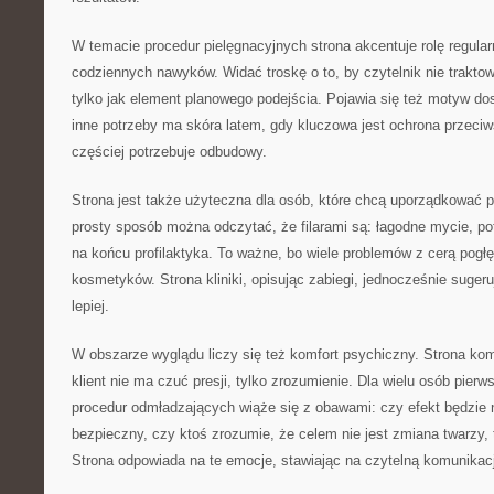
W temacie procedur pielęgnacyjnych strona akcentuje rolę regular
codziennych nawyków. Widać troskę o to, by czytelnik nie traktow
tylko jak element planowego podejścia. Pojawia się też motyw do
inne potrzeby ma skóra latem, gdy kluczowa jest ochrona przeciw
częściej potrzebuje odbudowy.
Strona jest także użyteczna dla osób, które chcą uporządkować p
prosty sposób można odczytać, że filarami są: łagodne mycie, po
na końcu profilaktyka. To ważne, bo wiele problemów z cerą pogł
kosmetyków. Strona kliniki, opisując zabiegi, jednocześnie suge
lepiej.
W obszarze wyglądu liczy się też komfort psychiczny. Strona kom
klient nie ma czuć presji, tylko zrozumienie. Dla wielu osób pier
procedur odmładzających wiąże się z obawami: czy efekt będzie n
bezpieczny, czy ktoś zrozumie, że celem nie jest zmiana twarzy,
Strona odpowiada na te emocje, stawiając na czytelną komunikac