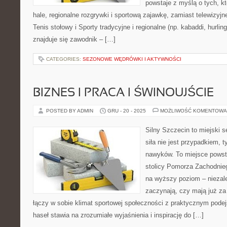
powstaje z myślą o tych, kt
hale, regionalne rozgrywki i sportową zajawkę, zamiast telewizyj
Tenis stołowy i Sporty tradycyjne i regionalne (np. kabaddi, hu
znajduje się zawodnik – […]
CATEGORIES:
SEZONOWE WĘDRÓWKI I AKTYWNOŚCI
BIZNES I PRACA I ŚWINOUJŚCIE
POSTED BY ADMIN
GRU - 20 - 2025
MOŻLIWOŚĆ KOMENTOWA
Silny Szczecin to miejski s
siła nie jest przypadkiem, 
nawyków. To miejsce powst
stolicy Pomorza Zachodnieg
na wyższy poziom – niezale
zaczynają, czy mają już za 
łączy w sobie klimat sportowej społeczności z praktycznym pode
haseł stawia na zrozumiałe wyjaśnienia i inspirację do […]