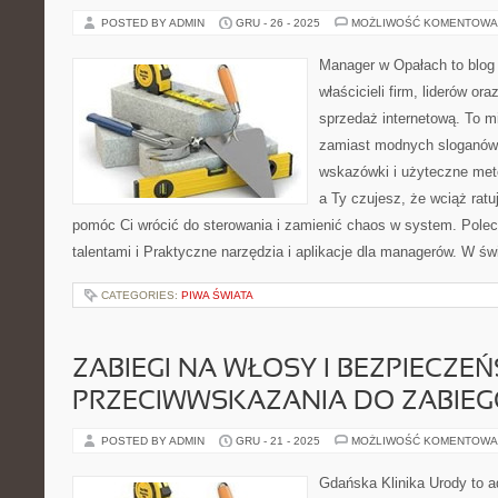
POSTED BY ADMIN
GRU - 26 - 2025
MOŻLIWOŚĆ KOMENTOWA
Manager w Opałach to blog
właścicieli firm, liderów or
sprzedaż internetową. To m
zamiast modnych sloganów
wskazówki i użyteczne meto
a Ty czujesz, że wciąż ratu
pomóc Ci wrócić do sterowania i zamienić chaos w system. Pole
talentami i Praktyczne narzędzia i aplikacje dla managerów. W św
CATEGORIES:
PIWA ŚWIATA
ZABIEGI NA WŁOSY I BEZPIECZEŃ
PRZECIWWSKAZANIA DO ZABIE
POSTED BY ADMIN
GRU - 21 - 2025
MOŻLIWOŚĆ KOMENTOWA
Gdańska Klinika Urody to a