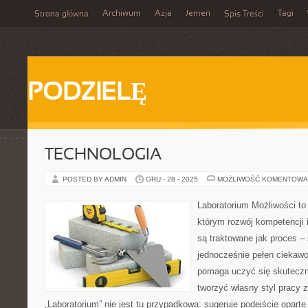
Archiwum
Azja
Jemen
Tagi
Strona główna
Spis Treści
PODZIELĘ
TECHNOLOGIA
POSTED BY ADMIN
GRU - 28 - 2025
MOŻLIWOŚĆ KOMENTOWA
Laboratorium Możliwości to 
którym rozwój kompetencji 
są traktowane jak proces –
jednocześnie pełen ciekawo
pomaga uczyć się skuteczn
tworzyć własny styl pracy 
„Laboratorium” nie jest tu przypadkowa: sugeruje podejście oparte