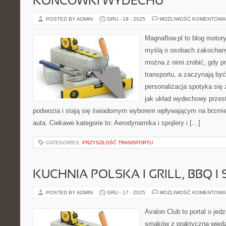
KOŃCÓWKI WYDECHU
POSTED BY ADMIN
GRU - 18 - 2025
MOŻLIWOŚĆ KOMENTOWA
Magnaflow.pl to blog motory
myślą o osobach zakochany
można z nimi zrobić, gdy p
transportu, a zaczynają by
personalizacja spotyka się 
jak układ wydechowy prze
podwozia i stają się świadomym wyborem wpływającym na brzmieni
auta. Ciekawe kategorie to: Aerodynamika i spojlery i […]
CATEGORIES:
PRZYSZŁOŚĆ TRANSPORTU
KUCHNIA POLSKA I GRILL, BBQ 
POSTED BY ADMIN
GRU - 17 - 2025
MOŻLIWOŚĆ KOMENTOWA
Avalon Club to portal o jedz
smaków z praktyczną wiedz