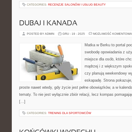
CATEGORIES:
RECENZJE SALONÓW I USŁUG BEAUTY
DUBAJ I KANADA
POSTED BY ADMIN
GRU - 19 - 2025
MOŻLIWOŚĆ KOMENTOWA
Matka w Berku to portal pod
swobodę opowiadania z uż
miejsce dla osób, które ch
mądrzej i z większym spoko
czy planują weekendowy wy
eskapadę. Strona pokazuje
proste nawet wtedy, gdy życie jest pełne obowiązków, a w kalend
tematy. To nie jest wyłącznie zbiór relacji, lecz kompas pomagaj
[…]
CATEGORIES:
TRENING DLA SPORTOWCÓW