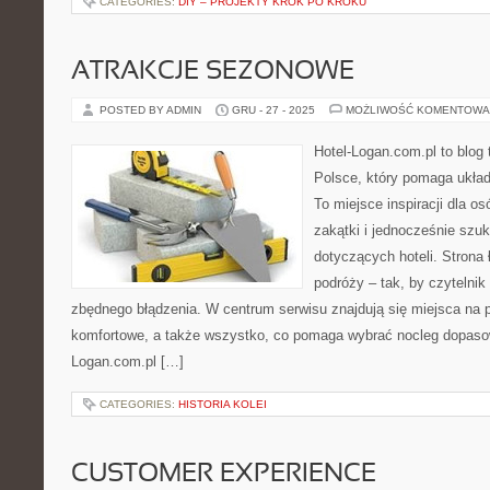
CATEGORIES:
DIY – PROJEKTY KROK PO KROKU
ATRAKCJE SEZONOWE
POSTED BY ADMIN
GRU - 27 - 2025
MOŻLIWOŚĆ KOMENTOWA
Hotel-Logan.com.pl to blog
Polsce, który pomaga ukła
To miejsce inspiracji dla o
zakątki i jednocześnie szu
dotyczących hoteli. Strona
podróży – tak, by czytelni
zbędnego błądzenia. W centrum serwisu znajdują się miejsca na p
komfortowe, a także wszystko, co pomaga wybrać nocleg dopaso
Logan.com.pl […]
CATEGORIES:
HISTORIA KOLEI
CUSTOMER EXPERIENCE