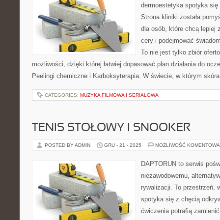
dermoestetyka spotyka się 
Strona kliniki została pom
dla osób, które chcą lepiej
cery i podejmować świadome
To nie jest tylko zbiór ofe
możliwości, dzięki której łatwiej dopasować plan działania do ocz
Peelingi chemiczne i Karboksyterapia. W świecie, w którym skóra
CATEGORIES:
MUZYKA FILMOWA I SERIALOWA
TENIS STOŁOWY I SNOOKER
POSTED BY ADMIN
GRU - 21 - 2025
MOŻLIWOŚĆ KOMENTOWA
DAPTORUN to serwis poświ
niezawodowemu, alternatyw
rywalizacji. To przestrzeń,
spotyka się z chęcią odkryw
ćwiczenia potrafią zamienić 