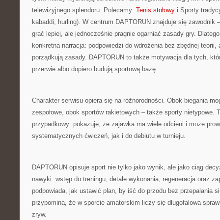
telewizyjnego splendoru. Polecamy:
Tenis stołowy
i Sporty tradycy
kabaddi, hurling). W centrum DAPTORUN znajduje się zawodnik – 
grać lepiej, ale jednocześnie pragnie ogarniać zasady gry. Dlatego
konkretna narracja: podpowiedzi do wdrożenia bez zbędnej teorii, 
porządkują zasady. DAPTORUN to także motywacja dla tych, któr
przerwie albo dopiero budują sportową bazę.
Charakter serwisu opiera się na różnorodności. Obok biegania mo
zespołowe, obok sportów rakietowych – także sporty nietypowe. T
przypadkowy: pokazuje, że zajawka ma wiele odcieni i może pro
systematycznych ćwiczeń, jak i do debiutu w turnieju.
DAPTORUN opisuje sport nie tylko jako wynik, ale jako ciąg decy
nawyki: wstęp do treningu, detale wykonania, regeneracja oraz z
podpowiada, jak ustawić plan, by iść do przodu bez przepalania s
przypomina, że w sporcie amatorskim liczy się długofalowa sprawn
zryw.