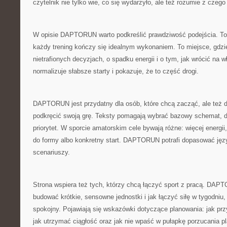
czytelnik nie tylko wie, co się wydarzyło, ale też rozumie z czego
W opisie DAPTORUN warto podkreślić prawdziwość podejścia. To n
każdy trening kończy się idealnym wykonaniem. To miejsce, gdzi
nietrafionych decyzjach, o spadku energii i o tym, jak wrócić na w
normalizuje słabsze starty i pokazuje, że to część drogi.
DAPTORUN jest przydatny dla osób, które chcą zacząć, ale też d
podkręcić swoją grę. Teksty pomagają wybrać bazowy schemat, do
priorytet. W sporcie amatorskim cele bywają różne: więcej energi
do formy albo konkretny start. DAPTORUN potrafi dopasować jęz
scenariuszy.
Strona wspiera też tych, którzy chcą łączyć sport z pracą. DAP
budować krótkie, sensowne jednostki i jak łączyć siłę w tygodniu,
spokojny. Pojawiają się wskazówki dotyczące planowania: jak prz
jak utrzymać ciągłość oraz jak nie wpaść w pułapkę porzucania p