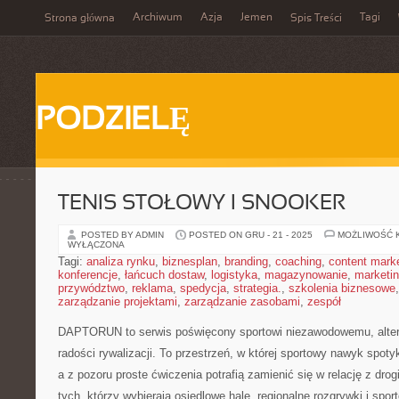
Archiwum
Azja
Jemen
Tagi
Strona główna
Spis Treści
PODZIELĘ
TENIS STOŁOWY I SNOOKER
POSTED BY ADMIN
POSTED ON GRU - 21 - 2025
MOŻLIWOŚĆ 
WYŁĄCZONA
Tagi:
analiza rynku
,
biznesplan
,
branding
,
coaching
,
content mark
konferencje
,
łańcuch dostaw
,
logistyka
,
magazynowanie
,
marketi
przywództwo
,
reklama
,
spedycja
,
strategia.
,
szkolenia biznesowe
zarządzanie projektami
,
zarządzanie zasobami
,
zespół
DAPTORUN to serwis poświęcony sportowi niezawodowemu, alte
radości rywalizacji. To przestrzeń, w której sportowy nawyk spoty
a z pozoru proste ćwiczenia potrafią zamienić się w relację z dro
tych, którzy wybierają osiedlowe hale, regionalne rozgrywki i spo