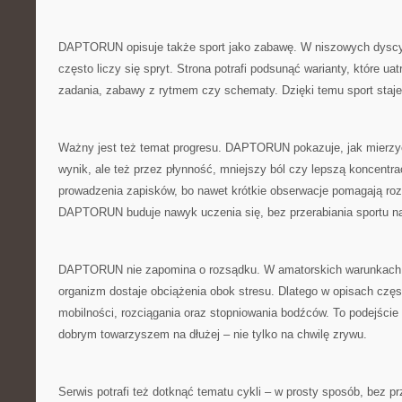
DAPTORUN opisuje także sport jako zabawę. W niszowych dyscyp
często liczy się spryt. Strona potrafi podsunąć warianty, które uatr
zadania, zabawy z rytmem czy schematy. Dzięki temu sport staje 
Ważny jest też temat progresu. DAPTORUN pokazuje, jak mierzyć
wynik, ale też przez płynność, mniejszy ból czy lepszą koncentr
prowadzenia zapisków, bo nawet krótkie obserwacje pomagają ro
DAPTORUN buduje nawyk uczenia się, bez przerabiania sportu n
DAPTORUN nie zapomina o rozsądku. W amatorskich warunkach ł
organizm dostaje obciążenia obok stresu. Dlatego w opisach częs
mobilności, rozciągania oraz stopniowania bodźców. To podejśc
dobrym towarzyszem na dłużej – nie tylko na chwilę zrywu.
Serwis potrafi też dotknąć tematu cykli – w prosty sposób, bez 