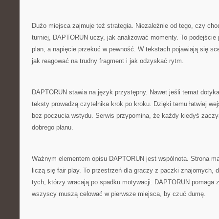
Dużo miejsca zajmuje też strategia. Niezależnie od tego, czy cho
turniej, DAPTORUN uczy, jak analizować momenty. To podejście
plan, a napięcie przekuć w pewność. W tekstach pojawiają się sce
jak reagować na trudny fragment i jak odzyskać rytm.
DAPTORUN stawia na język przystępny. Nawet jeśli temat dotyka
teksty prowadzą czytelnika krok po kroku. Dzięki temu łatwiej we
bez poczucia wstydu. Serwis przypomina, że każdy kiedyś zaczyna
dobrego planu.
Ważnym elementem opisu DAPTORUN jest wspólnota. Strona ma k
liczą się fair play. To przestrzeń dla graczy z paczki znajomych, 
tych, którzy wracają po spadku motywacji. DAPTORUN pomaga zn
wszyscy muszą celować w pierwsze miejsca, by czuć dumę.