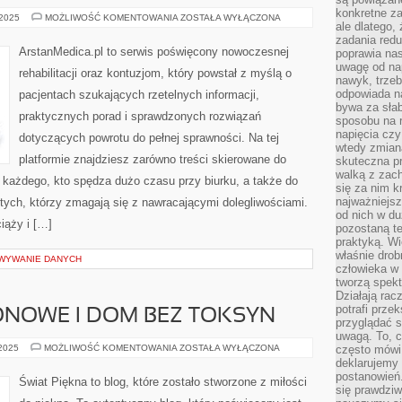
konkretne za
ORTOPEDIA
 2025
MOŻLIWOŚĆ KOMENTOWANIA
ZOSTAŁA WYŁĄCZONA
ale dlatego,
SPORTOWA
I
zadania redu
KONTUZJE
ArstanMedica.pl to serwis poświęcony nowoczesnej
poprawia nas
I
uwagę od nap
URAZY
rehabilitacji oraz kontuzjom, który powstał z myślą o
nawyk, trzeb
odpowiada n
pacjentach szukających rzetelnych informacji,
bywa za słab
praktycznych porad i sprawdzonych rozwiązań
sposobu na r
napięcia cz
dotyczących powrotu do pełnej sprawności. Na tej
wtedy zmian
platformie znajdziesz zarówno treści skierowane do
skuteczna pr
walką z zac
o każdego, kto spędza dużo czasu przy biurku, a także do
się za nim k
najważniejsz
tych, którzy zmagają się z nawracającymi dolegliwościami.
od nich w du
ciąży i […]
pozostaną te
praktyką. Wi
właśnie drob
OWYWANIE DANYCH
człowieka w
tworzą spekt
Działają rac
potrafi przek
ONOWE I DOM BEZ TOKSYN
przyglądać s
uwagą. To, c
KOSMETYKI
 2025
MOŻLIWOŚĆ KOMENTOWANIA
ZOSTAŁA WYŁĄCZONA
często mówi 
SEZONOWE
deklarujemy
I
postanowień.
DOM
Świat Piękna to blog, które zostało stworzone z miłości
BEZ
się prawdziw
TOKSYN