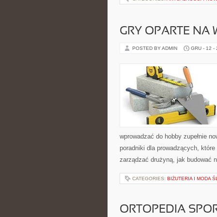
GRY OPARTE NA 
POSTED BY ADMIN
GRU - 12 -
wprowadzać do hobby zupełnie no
poradniki dla prowadzących, które
zarządzać drużyną, jak budować na
CATEGORIES:
BIŻUTERIA I MODA 
ORTOPEDIA SPOR