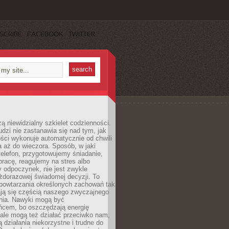
SCRIBE
FACEBOOK
TWITTER
ą niewidzialny szkielet codzienności.
dzi nie zastanawia się nad tym, jak
ści wykonuje automatycznie od chwili
 aż do wieczora. Sposób, w jaki
elefon, przygotowujemy śniadanie,
racę, reagujemy na stres albo
 odpoczynek, nie jest zwykle
żdorazowej świadomej decyzji. To
 powtarzania określonych zachowań tak
ają się częścią naszego zwyczajnego
nia. Nawyki mogą być
ńcem, bo oszczędzają energię
ale mogą też działać przeciwko nam,
ją działania niekorzystne i trudne do