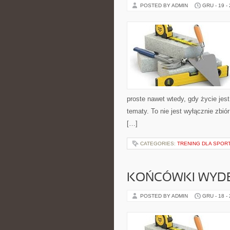
POSTED BY ADMIN
GRU - 19 -
proste nawet wtedy, gdy życie jes
tematy. To nie jest wyłącznie zbi
[…]
CATEGORIES:
TRENING DLA SPO
KOŃCÓWKI WYD
POSTED BY ADMIN
GRU - 18 -