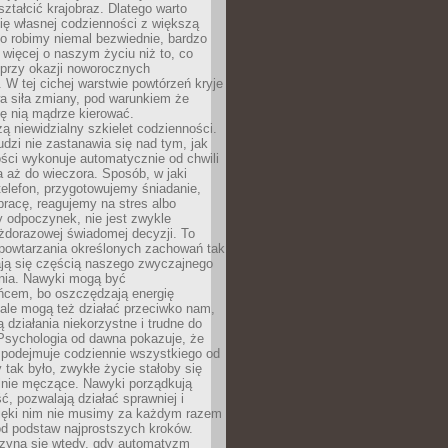
ształcić krajobraz. Dlatego warto
ię własnej codzienności z większą
o robimy niemal bezwiednie, bardzo
więcej o naszym życiu niż to, co
 przy okazji noworocznych
 W tej cichej warstwie powtórzeń kryje
a siła zmiany, pod warunkiem że
ę nią mądrze kierować.
ą niewidzialny szkielet codzienności.
dzi nie zastanawia się nad tym, jak
ści wykonuje automatycznie od chwili
 aż do wieczora. Sposób, w jaki
elefon, przygotowujemy śniadanie,
racę, reagujemy na stres albo
 odpoczynek, nie jest zwykle
żdorazowej świadomej decyzji. To
 powtarzania określonych zachowań tak
ają się częścią naszego zwyczajnego
nia. Nawyki mogą być
ńcem, bo oszczędzają energię
ale mogą też działać przeciwko nam,
ją działania niekorzystne i trudne do
 Psychologia od dawna pokazuje, że
 podejmuje codziennie wszystkiego od
tak było, zwykłe życie stałoby się
lnie męczące. Nawyki porządkują
ć, pozwalają działać sprawniej i
zięki nim nie musimy za każdym razem
od podstaw najprostszych kroków.
zyna się wtedy, gdy automatyzm