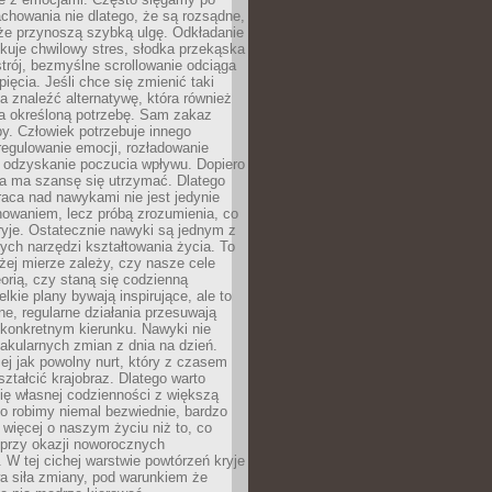
chowania nie dlatego, że są rozsądne,
 że przynoszą szybką ulgę. Odkładanie
kuje chwilowy stres, słodka przekąska
trój, bezmyślne scrollowanie odciąga
ięcia. Jeśli chce się zmienić taki
a znaleźć alternatywę, która również
a określoną potrzebę. Sam zakaz
y. Człowiek potrzebuje innego
egulowanie emocji, rozładowanie
y odzyskanie poczucia wpływu. Dopiero
a ma szansę się utrzymać. Dlatego
aca nad nawykami nie jest jedynie
howaniem, lecz próbą zrozumienia, co
ryje. Ostatecznie nawyki są jednym z
ych narzędzi kształtowania życia. To
żej mierze zależy, czy nasze cele
orią, czy staną się codzienną
elkie plany bywają inspirujące, ale to
ne, regularne działania przesuwają
 konkretnym kierunku. Nawyki nie
akularnych zmian z dnia na dzień.
zej jak powolny nurt, który z czasem
ształcić krajobraz. Dlatego warto
ię własnej codzienności z większą
o robimy niemal bezwiednie, bardzo
więcej o naszym życiu niż to, co
 przy okazji noworocznych
 W tej cichej warstwie powtórzeń kryje
a siła zmiany, pod warunkiem że