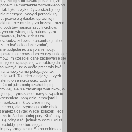
 Psychologia od dawna pokazuje, że
 podejmuje codziennie wszystkiego od
tak było, zwykłe życie stałoby się
lnie męczące. Nawyki porządkują
ć, pozwalają działać sprawniej i
zięki nim nie musimy za każdym razem
od podstaw najprostszych kroków.
zyna się wtedy, gdy automatyzm
howania, które w dłuższej
 szkodzą zdrowiu, koncentracji albo
że to być odkładanie zadań,
ane podjadanie, zarywanie nocy,
sprawdzanie powiadomień czy unikanie
zmów. Im częściej dane zachowanie się
 głębiej wpisuje się w strukturę dnia i
 zauważyć, że w ogóle przestało być
iana nawyku nie polega jednak
 sile woli. To jeden z najczęstszych
śleniu o samorozwoju. Ludzie
 że od jutra będą działać lepiej,
zdrowiej, ale nie zmieniają warunków, w
cjonują. Tymczasem nawyki są silnie
toczeniem, porą dnia, emocjami i
mi bodźcami. Ktoś chce mniej
telefonu, ale trzyma go stale obok
 zamierza czytać więcej książek, lecz
 na to żadnej stałej pory. Ktoś inny
ej się odżywiać, jednak w domu wciąż
produkty, po które sięga
ie przy zmęczeniu. Sama deklaracja