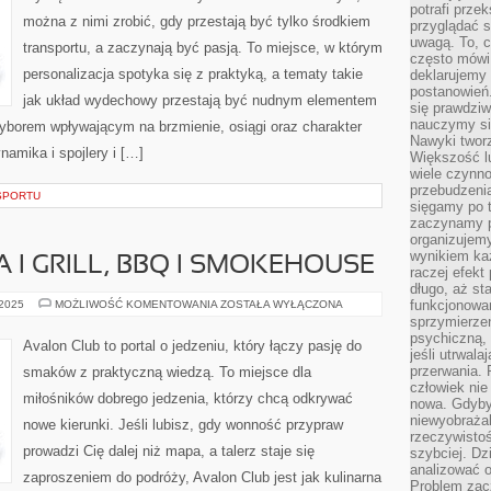
potrafi przek
można z nimi zrobić, gdy przestają być tylko środkiem
przyglądać s
uwagą. To, c
transportu, a zaczynają być pasją. To miejsce, w którym
często mówi 
personalizacja spotyka się z praktyką, a tematy takie
deklarujemy
postanowień.
jak układ wydechowy przestają być nudnym elementem
się prawdziw
nauczymy si
yborem wpływającym na brzmienie, osiągi oraz charakter
Nawyki tworz
namika i spojlery i […]
Większość lu
wiele czynno
przebudzenia
SPORTU
sięgamy po t
zaczynamy p
organizujemy
wynikiem ka
 I GRILL, BBQ I SMOKEHOUSE
raczej efekt
długo, aż st
KUCHNIA
funkcjonowa
 2025
MOŻLIWOŚĆ KOMENTOWANIA
ZOSTAŁA WYŁĄCZONA
POLSKA
sprzymierze
I
psychiczną, 
GRILL,
Avalon Club to portal o jedzeniu, który łączy pasję do
BBQ
jeśli utrwala
I
przerwania.
smaków z praktyczną wiedzą. To miejsce dla
SMOKEHOUSE
człowiek nie
miłośników dobrego jedzenia, którzy chcą odkrywać
nowa. Gdyby 
niewyobraża
nowe kierunki. Jeśli lubisz, gdy wonność przypraw
rzeczywistoś
prowadzi Cię dalej niż mapa, a talerz staje się
szybciej. D
analizować 
zaproszeniem do podróży, Avalon Club jest jak kulinarna
Problem zac