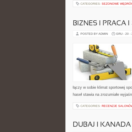
CATEGORIES:
SEZONOWE WĘDRÓW
BIZNES I PRACA 
POSTED BY ADMIN
GRU - 20 -
łączy w sobie klimat sportowej s
haseł stawia na zrozumiałe wyjaśni
CATEGORIES:
RECENZJE SALONÓW
DUBAJ I KANADA