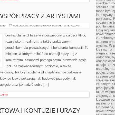
spadkiem mot
stabilnie. D
może być le
intensywnych
WSPÓŁPRACY Z ARTYSTAMI
porzucony. P
codziennie b
GRY
 2025
MOŻLIWOŚĆ KOMENTOWANIA
ZOSTAŁA WYŁĄCZONA
pochłaniania
OPARTE
lubią regula
NA
nowe działan
WSPÓŁPRACY
GryFabularne.pl to serwis poświęcony w całości RPG,
Z
z konkretny
ARTYSTAMI
rozgrywkom, realmom, a także praktycznym
czasem prze
wysiłku. W p
poradnikom dla prowadzących i bohaterów kampanii. To
kryzys. To 
wygasa, a re
miejsce, w którym miłość do narracji łączy się z
widoczne, b
konkretnymi zasobami pomagającymi prowadzić sesje
właśnie wte
uznaje, że z
RPG na zaawansowanym poziomie, a także
naturalny et
we osoby. Na GryFabularne.pl znajdziesz rozbudowane
podjęcia decy
czasem wyda
 krok po kroku pokazują, jak budować przygody, jak
staje się śl
zaufanym alb
pięcie oraz jak radzić sobie […]
pracujących
takim wspar
ŚLUBNA
znajomych 
kluczowe poz
myśleć o zm
lub porażce,
TOWA I KONTUZJE I URAZY
nowej tożsa
są powiązan