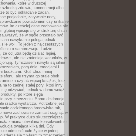
howania, które w dłuższej
 szkodzą zdrowiu, koncentracji albo
że to być odkładanie zadań,
ane podjadanie, zarywanie nocy,
sprawdzanie powiadomień czy unikanie
zmów. Im częściej dane zachowanie się
 głębiej wpisuje się w strukturę dnia i
 zauważyć, że w ogóle przestało być
iana nawyku nie polega jednak
 sile woli. To jeden z najczęstszych
śleniu o samorozwoju. Ludzie
 że od jutra będą działać lepiej,
zdrowiej, ale nie zmieniają warunków, w
cjonują. Tymczasem nawyki są silnie
toczeniem, porą dnia, emocjami i
mi bodźcami. Ktoś chce mniej
telefonu, ale trzyma go stale obok
 zamierza czytać więcej książek, lecz
 na to żadnej stałej pory. Ktoś inny
ej się odżywiać, jednak w domu wciąż
produkty, po które sięga
ie przy zmęczeniu. Sama deklaracja
ale rzadko wystarcza. Potrzebne jest
wanie codziennego środowiska tak,
ło nowe zachowanie zamiast ciągnąć w
go. W praktyce dużo skuteczniejsza
 mała zmiana utrwalana konsekwentnie
ewolucja trwająca kilka dni. Gdy
buje odmienić całe życie w jednej
bko zderza się z własnym zmęczeniem i