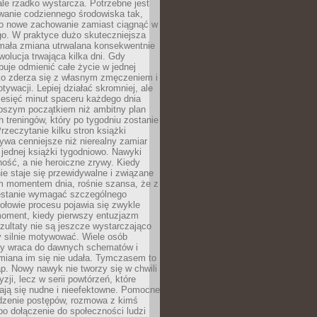
ale rzadko wystarcza. Potrzebne jest
wanie codziennego środowiska tak,
ło nowe zachowanie zamiast ciągnąć w
go. W praktyce dużo skuteczniejsza
 mała zmiana utrwalana konsekwentnie
ewolucja trwająca kilka dni. Gdy
buje odmienić całe życie w jednej
bko zderza się z własnym zmęczeniem i
ywacji. Lepiej działać skromniej, ale
ziesięć minut spaceru każdego dnia
pszym początkiem niż ambitny plan
 treningów, który po tygodniu zostanie
rzeczytanie kilku stron książki
ywa cenniejsze niż nierealny zamiar
 jednej książki tygodniowo. Nawyki
rność, a nie heroiczne zrywy. Kiedy
ie staje się przewidywalne i związane
m momentem dnia, rośnie szansa, że z
stanie wymagać szczególnego
ołowie procesu pojawia się zwykle
moment, kiedy pierwszy entuzjazm
zultaty nie są jeszcze wystarczająco
y silnie motywować. Wiele osób
dy wraca do dawnych schematów i
miana im się nie udała. Tymczasem to
ap. Nowy nawyk nie tworzy się w chwili
zji, lecz w serii powtórzeń, które
ją się nudne i nieefektowne. Pomocne
edzenie postępów, rozmowa z kimś
o dołączenie do społeczności ludzi