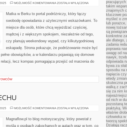
pracujących
DUBAJ
 2025
MOŻLIWOŚĆ KOMENTOWANIA
ZOSTAŁA WYŁĄCZONA
takim wspar
I
KANADA
znajomych 
Matka w Berku to portal podróżniczy, który łączy
kluczowe poz
myśleć o zm
swobodę opowiadania z użytecznymi wskazówkami. To
lub porażce,
miejsce dla osób, które chcą wyjeżdżać częściej,
nowej tożsa
są powiązan
mądrzej i z większym spokojem, niezależnie od tego,
konkretne za
ale dlatego,
czy planują weekendowy wypad, czy kilkutygodniową
zadania redu
eskapadę. Strona pokazuje, że podróżowanie może być
poprawia nas
uwagę od nap
t pełne obowiązków, a w kalendarzu pojawiają się domowe
nawyk, trzeb
ór relacji, lecz kompas pomagająca przejść od marzenia do
odpowiada n
bywa za słab
sposobu na r
napięcia cz
wtedy zmian
RTOWCÓW
skuteczna pr
walką z zac
się za nim k
najważniejsz
ECHU
od nich w du
pozostaną te
praktyką. Wi
KOŃCÓWKI
 2025
MOŻLIWOŚĆ KOMENTOWANIA
ZOSTAŁA WYŁĄCZONA
WYDECHU
właśnie drob
człowieka w
Magnaflow.pl to blog motoryzacyjny, który powstał z
tworzą spekt
Działają rac
myślą o osobach zakochanych w autach oraz w tym, co