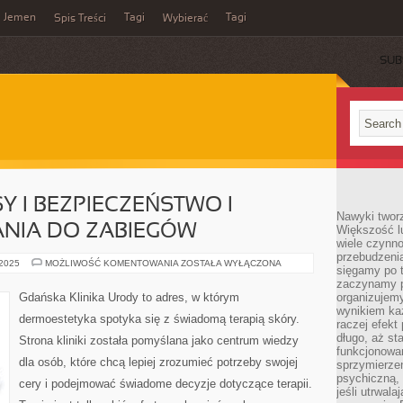
Jemen
Tagi
Tagi
Spis Treści
Wybierać
SUB
Y I BEZPIECZEŃSTWO I
Nawyki tworz
NIA DO ZABIEGÓW
Większość lu
wiele czynno
przebudzenia
ZABIEGI
 2025
MOŻLIWOŚĆ KOMENTOWANIA
ZOSTAŁA WYŁĄCZONA
sięgamy po t
NA
WŁOSY
zaczynamy p
I
Gdańska Klinika Urody to adres, w którym
organizujemy
BEZPIECZEŃSTWO
wynikiem ka
I
dermoestetyka spotyka się z świadomą terapią skóry.
PRZECIWWSKAZANIA
raczej efekt
DO
długo, aż st
Strona kliniki została pomyślana jako centrum wiedzy
ZABIEGÓW
funkcjonowa
dla osób, które chcą lepiej zrozumieć potrzeby swojej
sprzymierze
psychiczną, 
cery i podejmować świadome decyzje dotyczące terapii.
jeśli utrwala