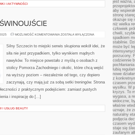
jest ważna, 
KI I AKTYWNOŚCI
przeprojekto
aby wspiera
stronę stare
okazuje się
I ŚWINOUJŚCIE
niż wielka r
człowiek pró
chwili, szy
BIZNES
 2025
MOŻLIWOŚĆ KOMENTOWANIA
ZOSTAŁA WYŁĄCZONA
spadkiem mot
I
PRACA
stabilnie. D
I
Silny Szczecin to miejski serwis skupiona wokół idei, że
może być le
ŚWINOUJŚCIE
intensywnych
siła nie jest przypadkiem, tylko wynikiem mądrych
porzucony. P
codziennie b
nawyków. To miejsce powstało z myślą o osobach z
pochłaniania
stolicy Pomorza Zachodniego i okolic, które chcą wejść
lubią regula
nowe działan
na wyższy poziom – niezależnie od tego, czy dopiero
z konkretny
zaczynają, czy mają już za sobą setki treningów. Strona
czasem prze
wysiłku. W p
połeczności z praktycznym podejściem: zamiast pustych
kryzys. To 
wygasa, a re
enia i inspirację do […]
widoczne, b
właśnie wte
 I USŁUG BEAUTY
uznaje, że z
naturalny et
podjęcia decy
czasem wyda
staje się śl
zaufanym alb