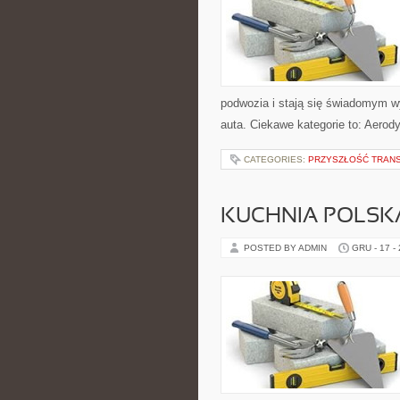
podwozia i stają się świadomym w
auta. Ciekawe kategorie to: Aerody
CATEGORIES:
PRZYSZŁOŚĆ TRAN
KUCHNIA POLSKA
POSTED BY ADMIN
GRU - 17 -