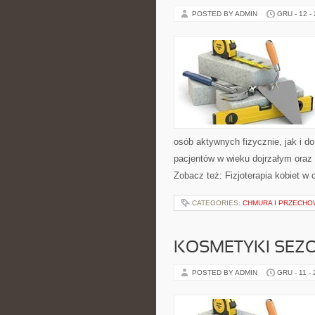
POSTED BY ADMIN
GRU - 12 -
osób aktywnych fizycznie, jak i d
pacjentów w wieku dojrzałym oraz 
Zobacz też: Fizjoterapia kobiet w 
CATEGORIES:
CHMURA I PRZECH
KOSMETYKI SEZ
POSTED BY ADMIN
GRU - 11 -