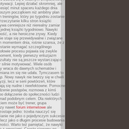
ywacji. Lepiej działać skromniej, ale
ziesięć minut spaceru każdego dnia
pszym początkiem niż ambitny plan
 treningów, który po tygodniu zostanie
rzeczytanie kilku stron książki
ywa cenniejsze niż nierealny zamiar
 jednej książki tygodniowo. Nawyki
rność, a nie heroiczne zrywy. Kiedy
ie staje się przewidywalne i związane
m momentem dnia, rośnie szansa, że z
stanie wymagać szczególnego
ołowie procesu pojawia się zwykle
moment, kiedy pierwszy entuzjazm
zultaty nie są jeszcze wystarczająco
y silnie motywować. Wiele osób
dy wraca do dawnych schematów i
miana im się nie udała. Tymczasem to
ap. Nowy nawyk nie tworzy się w chwili
zji, lecz w serii powtórzeń, które
ją się nudne i nieefektowne. Pomocne
edzenie postępów, rozmowa z kimś
o dołączenie do społeczności ludzi
 nad podobnym celem. Dla niektórych
ciem może być trener, grupa
czy nawet
forum internetowe
ale
ostaje jedno: trzeba nauczyć się
ianie nie jako o pojedynczym sukcesie
 lecz jako o długim procesie budowania
mości. Warto też pamiętać, że nawyki
e z emocjami. Często sięgamy po