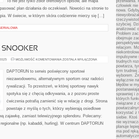
To nie jest tylko zbiór ofertowych opisów, ale mapa
przerwania.
człowiek nie
dopasować plan działania do oczekiwań. Nowości na stronie to
nowa. Gdyby 
niewyobraża
pia. W świecie, w którym skóra codziennie mierzy się […]
rzeczywistoś
szybciej. D
 SERIALOWA
analizować 
Problem zac
obejmuje zac
perspektywie
relacjom. Mo
I SNOOKER
niekontrolow
impulsywne 
TENIS
 2025
MOŻLIWOŚĆ KOMENTOWANIA
ZOSTAŁA WYŁĄCZONA
trudnych ro
STOŁOWY
powtarza, tym
I
SNOOKER
tym trudniej
DAPTORUN to serwis poświęcony sportowi
wyborem. Zm
niezawodowemu, alternatywnym sportom oraz radości
wyłącznie na
błędów w my
rywalizacji. To przestrzeń, w której sportowy nawyk
postanawiają,
spotyka się z chęcią odkrywania, a z pozoru proste
sprawniej i 
których funk
ćwiczenia potrafią zamienić się w relację z drogi. Strona
związane z o
powtarzalny
powstaje z myślą o tych, którzy wybierają osiedlowe
korzystać z 
tową zajawkę, zamiast telewizyjnego splendoru. Polecamy:
siebie. Ktoś
nie wyznacza
 i regionalne (np. kabaddi, hurling). W centrum DAPTORUN
planuje lepi
ma pod ręką 
automatyczn