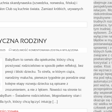
obejmuje zac
Kuchnia skandynawska (szwedzka, norweska, fińska) i
perspektywie
on Club są kuchnie świata. Zamiast krótkich, urywanych
relacjom. Mo
niekontrolow
impulsywne 
trudnych ro
powtarza, tym
tym trudniej
wyborem. Zm
wyłącznie na
błędów w my
YCZNA RODZINY
postanawiają,
sprawniej i 
AKTYWNOŚĆ
 2025
MOŻLIWOŚĆ KOMENTOWANIA
ZOSTAŁA WYŁĄCZONA
których funk
FIZYCZNA
związane z o
RODZINY
powtarzalny
BabyBum to serwis dla opiekunów, którzy chcą
korzystać z 
przeżywać rodzicielstwo w sposób pełen refleksji, bez
siebie. Ktoś
nie wyznacza
presji i bliski dziecku. To strefa, w którym ciąża,
planuje lepi
narodziny malucha, pierwsze tygodnie po porodzie oraz
ma pod ręką 
automatyczn
kolejne etapy rozwoju dziecka są opisane z
jest ważna, 
przeprojekto
zrozumieniem, a nie z lękiem. Nowości na stronie to:
aby wspiera
BabyBum – Świadome rodzicielstwo, błogosławiony stan i
stronę stare
okazuje się
la tych, którzy chcą łączyć intuicję […]
niż wielka r
człowiek pró
chwili, szy
WOŚCI TOSHIBA