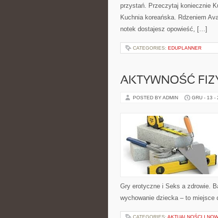
przystań. Przeczytaj koniecznie 
Kuchnia koreańska. Rdzeniem Aval
notek dostajesz opowieść, […]
CATEGORIES:
EDUPLANNER
AKTYWNOŚĆ FIZ
POSTED BY ADMIN
GRU - 13 -
Gry erotyczne i Seks a zdrowie. 
wychowanie dziecka – to miejsce d
CATEGORIES:
AKTUALNOŚCI I NO