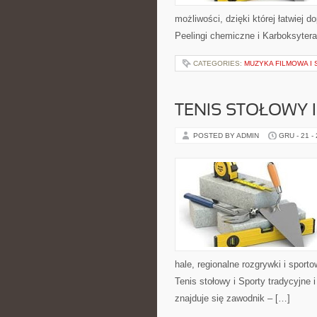
możliwości, dzięki której łatwiej 
Peelingi chemiczne i Karboksytera
CATEGORIES:
MUZYKA FILMOWA I
TENIS STOŁOWY 
POSTED BY ADMIN
GRU - 21 -
hale, regionalne rozgrywki i spor
Tenis stołowy i Sporty tradycyjne
znajduje się zawodnik – […]