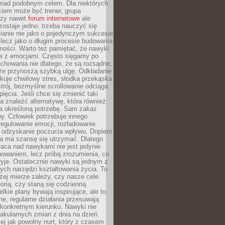
 nad podobnym celem. Dla niektórych
ciem może być trener, grupa
czy nawet
forum internetowe
ale
ostaje jedno: trzeba nauczyć się
ianie nie jako o pojedynczym sukcesie
 lecz jako o długim procesie budowania
mości. Warto też pamiętać, że nawyki
e z emocjami. Często sięgamy po
chowania nie dlatego, że są rozsądne,
 że przynoszą szybką ulgę. Odkładanie
kuje chwilowy stres, słodka przekąska
trój, bezmyślne scrollowanie odciąga
ięcia. Jeśli chce się zmienić taki
a znaleźć alternatywę, która również
a określoną potrzebę. Sam zakaz
y. Człowiek potrzebuje innego
egulowanie emocji, rozładowanie
y odzyskanie poczucia wpływu. Dopiero
a ma szansę się utrzymać. Dlatego
aca nad nawykami nie jest jedynie
howaniem, lecz próbą zrozumienia, co
ryje. Ostatecznie nawyki są jednym z
ych narzędzi kształtowania życia. To
żej mierze zależy, czy nasze cele
orią, czy staną się codzienną
elkie plany bywają inspirujące, ale to
ne, regularne działania przesuwają
 konkretnym kierunku. Nawyki nie
akularnych zmian z dnia na dzień.
zej jak powolny nurt, który z czasem