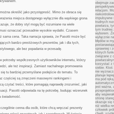
dkrywaniem.
obejmuje zac
perspektywie
relacjom. Mo
 można określić jako przystępność. Mimo że obraca się
niekontrolow
impulsywne 
 wrażenia miejsca dostępnego wyłącznie dla wąskiego grona
trudnych ro
azuje, że dobry styl mogą być rozumiane na wiele
powtarza, tym
tym trudniej
 musi oznaczać przesadnie wysokie wydatki. Czasem
wyborem. Zm
 niż sama cena. Taka narracja sprawia, że Pasotti może być
wyłącznie na
błędów w my
jących bardzo prestiżowych prezentów, jak i dla tych,
postanawiają,
sprawniej i 
 stylowego, ale bez popadania w przesadę.
których funk
związane z o
 w potrzeby współczesnych użytkowników internetu, którzy
powtarzalny
korzystać z 
edzi, ale też inspiracji. Zamiast nachalnego promowania
siebie. Ktoś
nie wyznacza
się tu bardziej przemyślane podejście do tematu. To
planuje lepi
az częściej są zmęczeni masowymi rankingami i
ma pod ręką 
automatyczn
ą czytać treści, które pomagają naprawdę zrozumieć, jaki
jest ważna, 
tuacji. Pasotti odpowiada na tę potrzebę, budując wizerunek
przeprojekto
aby wspiera
na świadomość.
stronę stare
okazuje się
niż wielka r
zczególnie cenna dla osób, które chcą wręczać prezenty
człowiek pró
chwili, szy
równo relacji prywatnych, jak i zawodowych. W świecie