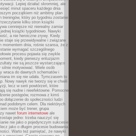
ywacji. Lepiej działać skromniej, ale
ziesięć minut spaceru każdego dnia
pszym początkiem niż ambitny plan
 treningów, który po tygodniu zostanie
rzeczytanie kilku stron książki
ywa cenniejsze niż nierealny zamiar
 jednej książki tygodniowo. Nawyki
rność, a nie heroiczne zrywy. Kiedy
ie staje się przewidywalne i związane
m momentem dnia, rośnie szansa, że z
stanie wymagać szczególnego
ołowie procesu pojawia się zwykle
moment, kiedy pierwszy entuzjazm
zultaty nie są jeszcze wystarczająco
y silnie motywować. Wiele osób
dy wraca do dawnych schematów i
miana im się nie udała. Tymczasem to
ap. Nowy nawyk nie tworzy się w chwili
zji, lecz w serii powtórzeń, które
ją się nudne i nieefektowne. Pomocne
edzenie postępów, rozmowa z kimś
o dołączenie do społeczności ludzi
 nad podobnym celem. Dla niektórych
ciem może być trener, grupa
czy nawet
forum internetowe
ale
ostaje jedno: trzeba nauczyć się
ianie nie jako o pojedynczym sukcesie
 lecz jako o długim procesie budowania
mości. Warto też pamiętać, że nawyki
e z emocjami. Często sięgamy po