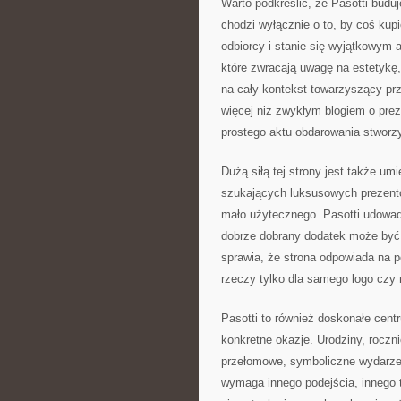
Warto podkreślić, że Pasotti budu
chodzi wyłącznie o to, by coś kup
odbiorcy i stanie się wyjątkowym 
które zwracają uwagę na estetykę
na cały kontekst towarzyszący pr
więcej niż zwykłym blogiem o preze
prostego aktu obdarowania stworz
Dużą siłą tej strony jest także um
szukających luksusowych prezentó
mało użytecznego. Pasotti udowadn
dobrze dobrany dodatek może być ni
sprawia, że strona odpowiada na 
rzeczy tylko dla samego logo czy 
Pasotti to również doskonałe centr
konkretne okazje. Urodziny, roczn
przełomowe, symboliczne wydarzen
wymaga innego podejścia, innego 