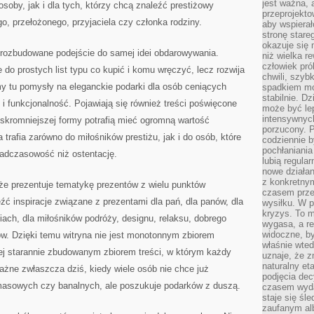
jest ważna, 
 osoby, jak i dla tych, którzy chcą znaleźć prestiżowy
przeprojekto
o, przełożonego, przyjaciela czy członka rodziny.
aby wspiera
stronę stare
okazuje się
ej rozbudowane podejście do samej idei obdarowywania.
niż wielka r
człowiek pró
e do prostych list typu co kupić i komu wręczyć, lecz rozwija
chwili, szy
my tu pomysły na eleganckie podarki dla osób ceniących
spadkiem mot
stabilnie. D
 i funkcjonalność. Pojawiają się również treści poświęcone
może być le
intensywnych
skromniejszej formy potrafią mieć ogromną wartość
porzucony. P
 trafia zarówno do miłośników prestiżu, jak i do osób, które
codziennie b
pochłaniania
nadczasowość niż ostentację.
lubią regula
nowe działan
z konkretny
 że prezentuje tematykę prezentów z wielu punktów
czasem prze
źć inspiracje związane z prezentami dla pań, dla panów, dla
wysiłku. W p
kryzys. To 
ach, dla miłośników podróży, designu, relaksu, dobrego
wygasa, a re
widoczne, b
ów. Dzięki temu witryna nie jest monotonnym zbiorem
właśnie wte
ej starannie zbudowanym zbiorem treści, w którym każdy
uznaje, że z
naturalny et
ażne zwłaszcza dziś, kiedy wiele osób nie chce już
podjęcia decy
asowych czy banalnych, ale poszukuje podarków z duszą.
czasem wyda
staje się śl
zaufanym alb