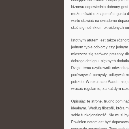
biznesu odpowiednio dobrany gest
może mówić o znajomości gustu dr
warto stawiać na świadome dopas
stać się nośnikiem określonych em
Istotnym atutem jest także różnor
jednym typie odbiorcy czy jednym r
mieszczą się zarówno prezenty dla 
dobrego designu, pięknych dodatk
Dzięki temu użytkownik odwiedza
porównywać pomysły, odkrywać no
potrzeb. W rezultacie Pasotti nie 
wracać regularnie, za każdym raz
Opisując tę stronę, trudno pominą
idealnym. Według filozofii, którą 
sobie funkcjonalność. Nie musi być
Powinien natomiast być dopasowan
naprawdę zauważona. Tego rodzaju 