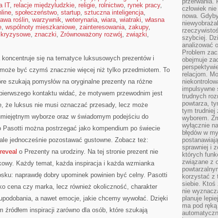
przerwania.
a IT
,
relacje międzyludzkie
,
religie
,
rolnictwo
,
rynek pracy
,
człowiek nie
line
,
społeczeństwo
,
startup
,
sztuczna inteligencja
,
nowa. Gdyby 
awa roślin
,
warzywnik
,
weterynaria
,
wiara
,
wiatraki
,
własna
niewyobraża
e
,
wspólnoty mieszkaniowe
,
zainteresowania
,
zakupy
,
rzeczywistoś
 kryzysowe
,
znaczki
,
Zrównoważony rozwój
,
związki
,
szybciej. D
analizować 
Problem zac
ra koncentruje się na tematyce luksusowych prezentów i
obejmuje zac
perspektywie
 może być czymś znacznie więcej niż tylko przedmiotem. To
relacjom. Mo
óre szukają pomysłów na oryginalne prezenty na różne
niekontrolow
impulsywne 
d pierwszego kontaktu widać, że motywem przewodnim jest
trudnych ro
powtarza, tym
ie, że luksus nie musi oznaczać przesady, lecz może
tym trudniej
 umiejętnym wyborze oraz w świadomym podejściu do
wyborem. Zm
wyłącznie na
o Pasotti można postrzegać jako kompendium po świecie
błędów w my
, ale jednocześnie pozostawać gustowne. Zobacz też:
postanawiają,
sprawniej i 
reveal
o Prezenty na urodziny. Na tej stronie prezent nie
których funk
związane z o
kowy. Każdy temat, każda inspiracja i każda wzmianka
powtarzalny
sku: naprawdę dobry upominek powinien być celny. Pasotti
korzystać z 
siebie. Ktoś
ko cena czy marka, lecz również okoliczność, charakter
nie wyznacza
 upodobania, a nawet emocje, jakie chcemy wywołać. Dzięki
planuje lepi
ma pod ręką 
m źródłem inspiracji zarówno dla osób, które szukają
automatyczn