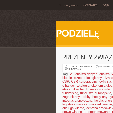
Archiwum
Azja
Strona główna
PODZIELĘ
PREZENTY ZWIĄZ
POSTED BY ADMIN
POSTED ON
WYŁĄCZONA
Tagi:
AI
,
analiza danych
,
analiza
bitcoin
,
biznes ekologiczny
,
bizne
CSR
,
CSR korporacyjny
,
cyfryzacj
e-handel
,
Ekologia
,
ekonomia glob
etyka
,
filozofia
,
finanse osobiste
,
fundraising
,
fundusze europejskie
zagraniczny
,
hobby
,
hobby artysty
integracja społeczna
,
kolekcjoner
logistyka morska
,
majsterkowanie
obsługa klienta
,
ochrona środowis
prawo własności
,
programowanie
,