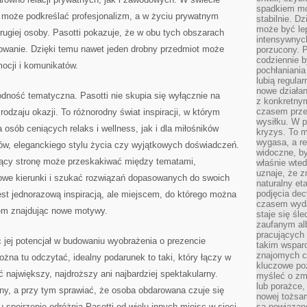
spadkiem mot
 może podkreślać profesjonalizm, a w życiu prywatnym
stabilnie. D
może być le
ugiej osoby. Pasotti pokazuje, że w obu tych obszarach
intensywnych
owanie. Dzięki temu nawet jeden drobny przedmiot może
porzucony. P
codziennie b
ocji i komunikatów.
pochłaniania
lubią regula
nowe działan
odność tematyczna. Pasotti nie skupia się wyłącznie na
z konkretny
czasem prze
odzaju okazji. To różnorodny świat inspiracji, w którym
wysiłku. W p
osób ceniących relaks i wellness, jak i dla miłośników
kryzys. To 
wygasa, a re
ów, eleganckiego stylu życia czy wyjątkowych doświadczeń.
widoczne, b
jący stronę może przeskakiwać między tematami,
właśnie wte
uznaje, że z
we kierunki i szukać rozwiązań dopasowanych do swoich
naturalny et
podjęcia decy
jest jednorazową inspiracją, ale miejscem, do którego można
czasem wyda
em znajdując nowe motywy.
staje się śl
zaufanym alb
pracujących
ć jej potencjał w budowaniu wyobrażenia o prezencie
takim wspar
znajomych 
można tu odczytać, idealny podarunek to taki, który łączy w
kluczowe poz
 największy, najdroższy ani najbardziej spektakularny.
myśleć o zm
lub porażce,
y, a przy tym sprawiać, że osoba obdarowana czuje się
nowej tożsa
spojrzenie odróżnia Pasotti od wielu innych miejsc w sieci,
są powiązan