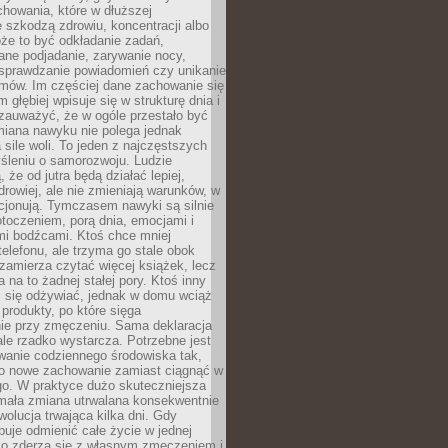
howania, które w dłuższej
 szkodzą zdrowiu, koncentracji albo
że to być odkładanie zadań,
ane podjadanie, zarywanie nocy,
sprawdzanie powiadomień czy unikanie
zmów. Im częściej dane zachowanie się
 głębiej wpisuje się w strukturę dnia i
 zauważyć, że w ogóle przestało być
iana nawyku nie polega jednak
 sile woli. To jeden z najczęstszych
śleniu o samorozwoju. Ludzie
 że od jutra będą działać lepiej,
zdrowiej, ale nie zmieniają warunków, w
cjonują. Tymczasem nawyki są silnie
toczeniem, porą dnia, emocjami i
mi bodźcami. Ktoś chce mniej
telefonu, ale trzyma go stale obok
 zamierza czytać więcej książek, lecz
 na to żadnej stałej pory. Ktoś inny
ej się odżywiać, jednak w domu wciąż
produkty, po które sięga
ie przy zmęczeniu. Sama deklaracja
ale rzadko wystarcza. Potrzebne jest
wanie codziennego środowiska tak,
ło nowe zachowanie zamiast ciągnąć w
go. W praktyce dużo skuteczniejsza
 mała zmiana utrwalana konsekwentnie
ewolucja trwająca kilka dni. Gdy
buje odmienić całe życie w jednej
bko zderza się z własnym zmęczeniem i