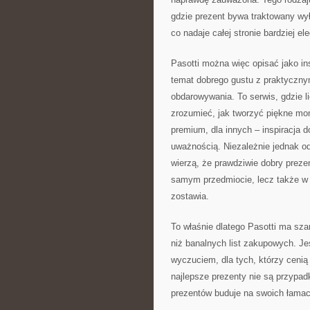
gdzie prezent bywa traktowany wył
co nadaje całej stronie bardziej el
Pasotti można więc opisać jako in
temat dobrego gustu z praktyczn
obdarowywania. To serwis, gdzie l
zrozumieć, jak tworzyć piękne mo
premium, dla innych – inspiracja 
uważnością. Niezależnie jednak od 
wierzą, że prawdziwie dobry prezen
samym przedmiocie, lecz także w 
zostawia.
To właśnie dlatego Pasotti ma sz
niż banalnych list zakupowych. Je
wyczuciem, dla tych, którzy cenią
najlepsze prezenty nie są przypadk
prezentów buduje na swoich łamac