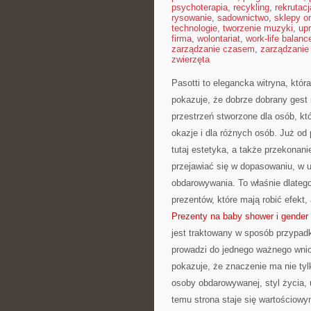
psychoterapia
,
recykling
,
rekrutacj
rysowanie
,
sadownictwo
,
sklepy on
technologie
,
tworzenie muzyki
,
upr
firma
,
wolontariat
,
work-life balanc
zarządzanie czasem
,
zarządzanie
zwierzęta
Pasotti to elegancka witryna, któ
pokazuje, że dobrze dobrany gest
przestrzeń stworzone dla osób, kt
okazje i dla różnych osób. Już o
tutaj estetyka, a także przekonan
przejawiać się w dopasowaniu, w
obdarowywania. To właśnie dlateg
prezentów, które mają robić efekt
Prezenty na baby shower i gender 
jest traktowany w sposób przypad
prowadzi do jednego ważnego wnio
pokazuje, że znaczenie ma nie tyl
osoby obdarowywanej, styl życia,
temu strona staje się wartościowy