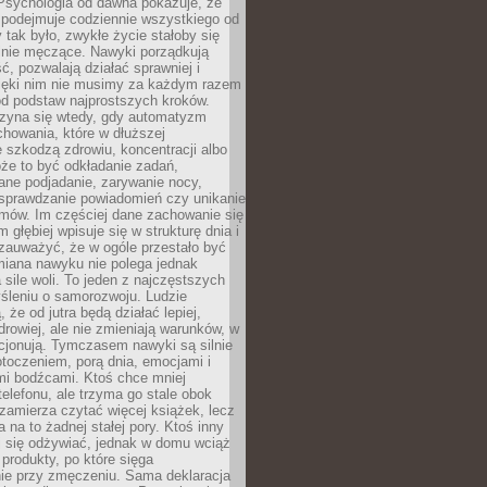
 Psychologia od dawna pokazuje, że
 podejmuje codziennie wszystkiego od
tak było, zwykłe życie stałoby się
lnie męczące. Nawyki porządkują
ć, pozwalają działać sprawniej i
zięki nim nie musimy za każdym razem
od podstaw najprostszych kroków.
zyna się wtedy, gdy automatyzm
howania, które w dłuższej
 szkodzą zdrowiu, koncentracji albo
że to być odkładanie zadań,
ane podjadanie, zarywanie nocy,
sprawdzanie powiadomień czy unikanie
zmów. Im częściej dane zachowanie się
 głębiej wpisuje się w strukturę dnia i
 zauważyć, że w ogóle przestało być
iana nawyku nie polega jednak
 sile woli. To jeden z najczęstszych
śleniu o samorozwoju. Ludzie
 że od jutra będą działać lepiej,
zdrowiej, ale nie zmieniają warunków, w
cjonują. Tymczasem nawyki są silnie
toczeniem, porą dnia, emocjami i
mi bodźcami. Ktoś chce mniej
telefonu, ale trzyma go stale obok
 zamierza czytać więcej książek, lecz
 na to żadnej stałej pory. Ktoś inny
ej się odżywiać, jednak w domu wciąż
produkty, po które sięga
ie przy zmęczeniu. Sama deklaracja