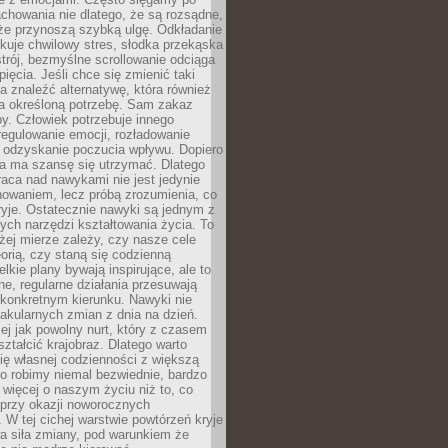
chowania nie dlatego, że są rozsądne,
 że przynoszą szybką ulgę. Odkładanie
kuje chwilowy stres, słodka przekąska
trój, bezmyślne scrollowanie odciąga
ięcia. Jeśli chce się zmienić taki
a znaleźć alternatywę, która również
a określoną potrzebę. Sam zakaz
y. Człowiek potrzebuje innego
egulowanie emocji, rozładowanie
y odzyskanie poczucia wpływu. Dopiero
a ma szansę się utrzymać. Dlatego
aca nad nawykami nie jest jedynie
howaniem, lecz próbą zrozumienia, co
ryje. Ostatecznie nawyki są jednym z
ych narzędzi kształtowania życia. To
żej mierze zależy, czy nasze cele
orią, czy staną się codzienną
elkie plany bywają inspirujące, ale to
ne, regularne działania przesuwają
 konkretnym kierunku. Nawyki nie
akularnych zmian z dnia na dzień.
zej jak powolny nurt, który z czasem
ształcić krajobraz. Dlatego warto
ię własnej codzienności z większą
o robimy niemal bezwiednie, bardzo
więcej o naszym życiu niż to, co
 przy okazji noworocznych
 W tej cichej warstwie powtórzeń kryje
a siła zmiany, pod warunkiem że