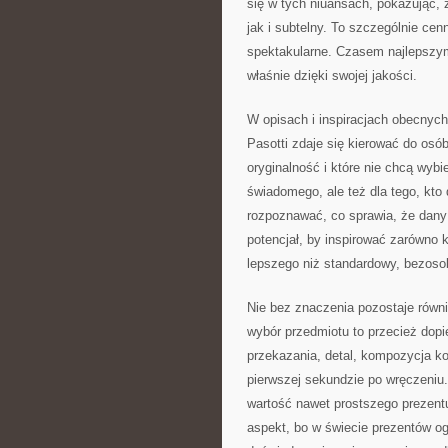
się w tych niuansach, pokazując,
jak i subtelny. To szczególnie ce
spektakularne. Czasem najlepszym
właśnie dzięki swojej jakości.
W opisach i inspiracjach obecny
Pasotti zdaje się kierować do osób
oryginalność i które nie chcą wybie
świadomego, ale też dla tego, kto
rozpoznawać, co sprawia, że dany
potencjał, by inspirować zarówno 
lepszego niż standardowy, bezos
Nie bez znaczenia pozostaje równ
wybór przedmiotu to przecież dopi
przekazania, detal, kompozycja ko
pierwszej sekundzie po wręczeniu
wartość nawet prostszego prezent
aspekt, bo w świecie prezentów og