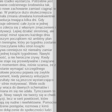
ale rzadko wystarcza. Potrzebne jest
wanie codziennego środowiska tak,
ło nowe zachowanie zamiast ciągnąć w
go. W praktyce dużo skuteczniejsza
 mała zmiana utrwalana konsekwentnie
ewolucja trwająca kilka dni. Gdy
buje odmienić całe życie w jednej
bko zderza się z własnym zmęczeniem i
ywacji. Lepiej działać skromniej, ale
ziesięć minut spaceru każdego dnia
pszym początkiem niż ambitny plan
 treningów, który po tygodniu zostanie
rzeczytanie kilku stron książki
ywa cenniejsze niż nierealny zamiar
 jednej książki tygodniowo. Nawyki
rność, a nie heroiczne zrywy. Kiedy
ie staje się przewidywalne i związane
m momentem dnia, rośnie szansa, że z
stanie wymagać szczególnego
ołowie procesu pojawia się zwykle
moment, kiedy pierwszy entuzjazm
zultaty nie są jeszcze wystarczająco
y silnie motywować. Wiele osób
dy wraca do dawnych schematów i
miana im się nie udała. Tymczasem to
ap. Nowy nawyk nie tworzy się w chwili
zji, lecz w serii powtórzeń, które
ją się nudne i nieefektowne. Pomocne
edzenie postępów, rozmowa z kimś
o dołączenie do społeczności ludzi