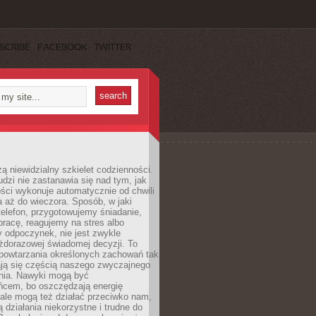
SCRIBE
FACEBOOK
TWITTER
ą niewidzialny szkielet codzienności.
dzi nie zastanawia się nad tym, jak
ści wykonuje automatycznie od chwili
 aż do wieczora. Sposób, w jaki
elefon, przygotowujemy śniadanie,
racę, reagujemy na stres albo
 odpoczynek, nie jest zwykle
żdorazowej świadomej decyzji. To
 powtarzania określonych zachowań tak
ają się częścią naszego zwyczajnego
nia. Nawyki mogą być
ńcem, bo oszczędzają energię
ale mogą też działać przeciwko nam,
ją działania niekorzystne i trudne do