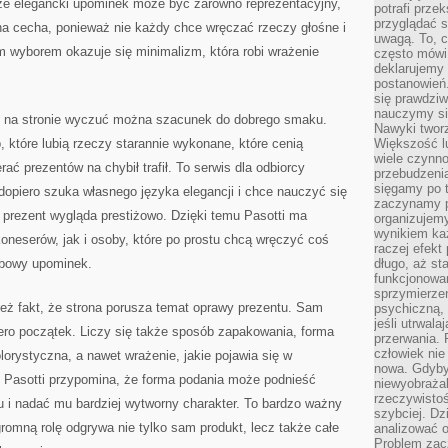
 że elegancki upominek może być zarówno reprezentacyjny,
potrafi przek
przyglądać s
nna cecha, ponieważ nie każdy chce wręczać rzeczy głośne i
uwagą. To, c
 wyborem okazuje się minimalizm, która robi wrażenie
często mówi 
deklarujemy
postanowień.
się prawdziw
nauczymy si
ch na stronie wyczuć można szacunek do dobrego smaku.
Nawyki tworz
, które lubią rzeczy starannie wykonane, które cenią
Większość lu
wiele czynno
rać prezentów na chybił trafił. To serwis dla odbiorcy
przebudzenia
sięgamy po t
 dopiero szuka własnego języka elegancji i chce nauczyć się
zaczynamy p
 prezent wygląda prestiżowo. Dzięki temu Pasotti ma
organizujemy
wynikiem ka
koneserów, jak i osoby, które po prostu chcą wręczyć coś
raczej efekt
obowy upominek.
długo, aż st
funkcjonowa
sprzymierze
ież fakt, że strona porusza temat oprawy prezentu. Sam
psychiczną, 
jeśli utrwala
ero początek. Liczy się także sposób zapakowania, forma
przerwania.
człowiek nie
lorystyczna, a nawet wrażenie, jakie pojawia się w
nowa. Gdyby 
. Pasotti przypomina, że forma podania może podnieść
niewyobraża
rzeczywistoś
u i nadać mu bardziej wytworny charakter. To bardzo ważny
szybciej. D
romną rolę odgrywa nie tylko sam produkt, lecz także całe
analizować 
Problem zac