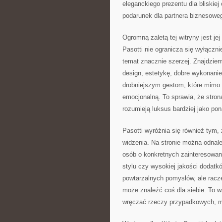
eleganckiego prezentu dla bliskiej
podarunek dla partnera biznesoweg
Ogromną zaletą tej witryny jest j
Pasotti nie ogranicza się wyłączni
temat znacznie szerzej. Znajdzie
design, estetykę, dobre wykonanie
drobniejszym gestom, które mimo 
emocjonalną. To sprawia, że strona
rozumieją luksus bardziej jako po
Pasotti wyróżnia się również tym,
widzenia. Na stronie można odnale
osób o konkretnych zainteresowani
stylu czy wysokiej jakości dodatk
powtarzalnych pomysłów, ale racz
może znaleźć coś dla siebie. To w
wręczać rzeczy przypadkowych, m