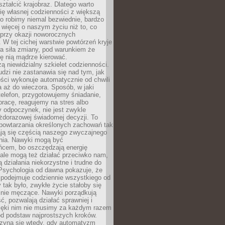
ształcić krajobraz. Dlatego warto
ię własnej codzienności z większą
o robimy niemal bezwiednie, bardzo
więcej o naszym życiu niż to, co
 przy okazji noworocznych
 W tej cichej warstwie powtórzeń kryje
a siła zmiany, pod warunkiem że
ę nią mądrze kierować.
ą niewidzialny szkielet codzienności.
dzi nie zastanawia się nad tym, jak
ści wykonuje automatycznie od chwili
 aż do wieczora. Sposób, w jaki
elefon, przygotowujemy śniadanie,
racę, reagujemy na stres albo
 odpoczynek, nie jest zwykle
żdorazowej świadomej decyzji. To
 powtarzania określonych zachowań tak
ają się częścią naszego zwyczajnego
nia. Nawyki mogą być
ńcem, bo oszczędzają energię
ale mogą też działać przeciwko nam,
ją działania niekorzystne i trudne do
 Psychologia od dawna pokazuje, że
 podejmuje codziennie wszystkiego od
tak było, zwykłe życie stałoby się
lnie męczące. Nawyki porządkują
ć, pozwalają działać sprawniej i
zięki nim nie musimy za każdym razem
od podstaw najprostszych kroków.
zyna się wtedy, gdy automatyzm