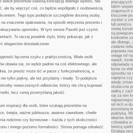
je wokół prezentów swoistą koncepcję dobrego wyboru. Nie
pracujących
takim wspar
ić, ale by wręczyć coś, co będzie współgrało z osobowością
znajomych 
akcentem. Tego typu podejście szczególnie docenią osoby,
kluczowe poz
myśleć o zm
, na znaczenie opakowania, na sposób wręczenia prezentu i
lub porażce,
nowej tożsa
zekazywaniu upominku. W tym sensie Pasotti jest czymś
są powiązan
ntach. To raczej poradnik stylu, który pokazuje, jak z
konkretne za
ale dlatego,
yć eleganckie doświadczenie.
zadania redu
poprawia nas
uwagę od nap
iejętność łączenia szyku z praktycznością. Wiele osób
nawyk, trzeb
w obawia się, że wybór padnie na coś efektownego, ale
odpowiada n
bywa za słab
ia, że prestiż może iść w parze z funkcjonalnością, a
sposobu na r
napięcia cz
e tylko piękny, ale też przydatny i trwały. To podejście
wtedy zmian
potrzeby nowoczesnych odbiorców, którzy nie chcą kupować
skuteczna pr
walką z zac
metki, lecz cenią przemyślaną jakość.
się za nim k
najważniejsz
od nich w du
um inspiracji dla osób, które szukają prezentów na
pozostaną te
ice, święta, ważne jubileusze, awanse zawodowe, chwile
praktyką. Wi
właśnie drob
ia rodzinne czy biznesowe – każda z tych okoliczności
człowieka w
tworzą spekt
tonu i innego poziomu formalności. Strona pomaga odnaleźć
Działają rac