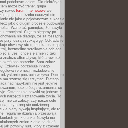
 nad podobnym celem. Dla niektórych
ciem może być trener, grupa
czy nawet
forum internetowe
ale
ostaje jedno: trzeba nauczyć się
ianie nie jako o pojedynczym sukcesie
 lecz jako o długim procesie budowania
mości. Warto też pamiętać, że nawyki
e z emocjami. Często sięgamy po
chowania nie dlatego, że są rozsądne,
 że przynoszą szybką ulgę. Odkładanie
kuje chwilowy stres, słodka przekąska
trój, bezmyślne scrollowanie odciąga
ięcia. Jeśli chce się zmienić taki
a znaleźć alternatywę, która również
a określoną potrzebę. Sam zakaz
y. Człowiek potrzebuje innego
egulowanie emocji, rozładowanie
y odzyskanie poczucia wpływu. Dopiero
a ma szansę się utrzymać. Dlatego
aca nad nawykami nie jest jedynie
howaniem, lecz próbą zrozumienia, co
ryje. Ostatecznie nawyki są jednym z
ych narzędzi kształtowania życia. To
żej mierze zależy, czy nasze cele
orią, czy staną się codzienną
elkie plany bywają inspirujące, ale to
ne, regularne działania przesuwają
 konkretnym kierunku. Nawyki nie
akularnych zmian z dnia na dzień.
zej jak powolny nurt, który z czasem