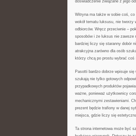
doświadczenie związane z jego o
Witryna ma także w sobie coś, co
wokół tematu luksusu, nie tworzy
odbiorców. Wręcz przeciwnie – pok
sposobów i że luksus nie zawsze
bardziej liczy się staranny dobór
atrakcyjna zarówno dla osób szuka
którzy chcą po prostu wybrać coś
Pasotti bardzo dobrze wpisuje się
szukają nie tylko gotowych odpowi
przypadkowych produktów pojawia 
ważne, ponieważ użytkownicy cor
mechanicznymi zestawieniami. Chc
prezent będzie trafiony w danej sy
miejsca, gdzie liczy się estetycz
Ta strona internetowa może być s
budujące wizerunek. Dotyczy to za