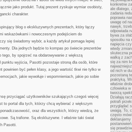
konkretne za
ącznie jako produkt. Tutaj prezent zyskuje wymiar osobisty,
ale dlatego,
zadania redu
egancki charakter.
poprawia nas
uwagę od nap
nawyk, trzeb
spirujący blog o ekskluzywnych prezentach, który łączy
odpowiada n
ymi wskazówkami i nowoczesnym podejściem do
bywa za słab
sposobu na r
iczy się świadomy wybór, a każdy artykuł pomaga lepiej
napięcia cz
menty. Dla jednych będzie to kompas po świecie prezentów
wtedy zmian
skuteczna pr
do tego, by spojrzeć na obdarowywanie z większą
walką z zac
się za nim k
punktu wyjścia, Pasotti pozostaje stroną dla osób, które
najważniejsz
t powinien być pełen klasy, a jego wartość tkwi nie tylko w
od nich w du
pozostaną te
emocjach, jakie wywołuje i wspomnieniach, jakie po sobie
praktyką. Wi
właśnie drob
człowieka w
tworzą spekt
ansę przyciągać użytkowników szukających czegoś więcej
Działają rac
potrafi przek
st to portal dla tych, którzy chcą wybierać z większym
przyglądać s
uwagą. To, c
 ponadczasowość, oraz dla wszystkich, którzy wiedzą, że
często mówi 
owe. Są trafione. Są ekskluzywne. I właśnie taki świat
deklarujemy
postanowień.
h Pasotti.
się prawdziw