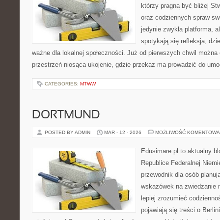
którzy pragną być bliżej St
oraz codziennych spraw swoje
jedynie zwykła platforma, al
spotykają się refleksja, dzi
ważne dla lokalnej społeczności. Już od pierwszych chwil można 
przestrzeń niosąca ukojenie, gdzie przekaz ma prowadzić do umoc
CATEGORIES:
MTWW
DORTMUND
POSTED BY ADMIN
MAR - 12 - 2026
MOŻLIWOŚĆ KOMENTOWA
Edusimare.pl to aktualny b
Republice Federalnej Niemie
przewodnik dla osób planu
wskazówek na zwiedzanie m
lepiej zrozumieć codzienno
pojawiają się treści o Berl