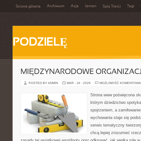
Archiwum
Azja
Jemen
Tagi
Strona główna
Spis Treści
PODZIELĘ
MIĘDZYNARODOWE ORGANIZAC
POSTED BY ADMIN
MAR - 16 - 2026
MOŻLIWOŚĆ KOMENTOWA
Strona www poświęcona ska
którym dziedzictwo spotyka
spojrzeniem, a zamiłowanie
wychowania staje się podst
serwis tematyczny tworzon
chcą lepiej zrozumieć rzec
zasady tej wyjątkowej wspólnoty oraz odkrywać, jak wielką rolę w