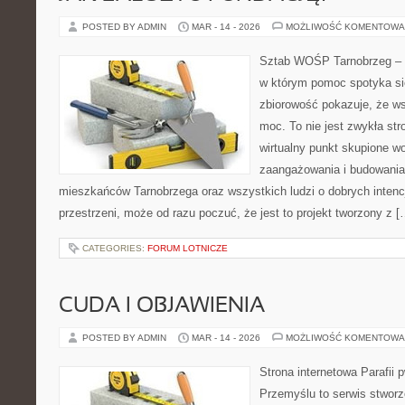
POSTED BY ADMIN
MAR - 14 - 2026
MOŻLIWOŚĆ KOMENTOWA
Sztab WOŚP Tarnobrzeg – G
w którym pomoc spotyka się
zbiorowość pokazuje, że w
moc. To nie jest zwykła str
wirtualny punkt skupione w
zaangażowania i budowania 
mieszkańców Tarnobrzega oraz wszystkich ludzi o dobrych intencja
przestrzeni, może od razu poczuć, że jest to projekt tworzony z [
CATEGORIES:
FORUM LOTNICZE
CUDA I OBJAWIENIA
POSTED BY ADMIN
MAR - 14 - 2026
MOŻLIWOŚĆ KOMENTOWA
Strona internetowa Parafii 
Przemyślu to serwis stworz