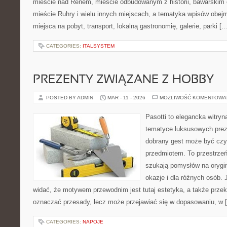
mieście nad Renem, mieście odbudowanym z historii, bawarskim 
mieście Ruhry i wielu innych miejscach, a tematyka wpisów obej
miejsca na pobyt, transport, lokalną gastronomię, galerie, parki [
CATEGORIES:
ITALSYSTEM
PREZENTY ZWIĄZANE Z HOBBY
POSTED BY ADMIN
MAR - 11 - 2026
MOŻLIWOŚĆ KOMENTOWA
Pasotti to elegancka witryn
tematyce luksusowych prez
dobrany gest może być czym
przedmiotem. To przestrzeń
szukają pomysłów na orygin
okazje i dla różnych osób.
widać, że motywem przewodnim jest tutaj estetyka, a także przek
oznaczać przesady, lecz może przejawiać się w dopasowaniu, w 
CATEGORIES:
NAPOJE