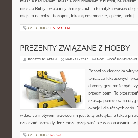
mieście nad Renem, mieście odbudowanym z historii, bawarskim 
mieście Ruhry i wielu innych miejscach, a tematyka wpisów obej
miejsca na pobyt, transport, lokalną gastronomię, galerie, parki [
CATEGORIES:
ITALSYSTEM
PREZENTY ZWIĄZANE Z HOBBY
POSTED BY ADMIN
MAR - 11 - 2026
MOŻLIWOŚĆ KOMENTOWA
Pasotti to elegancka witryn
tematyce luksusowych prez
dobrany gest może być czym
przedmiotem. To przestrzeń
szukają pomysłów na orygin
okazje i dla różnych osób.
widać, że motywem przewodnim jest tutaj estetyka, a także przek
oznaczać przesady, lecz może przejawiać się w dopasowaniu, w 
CATEGORIES:
NAPOJE