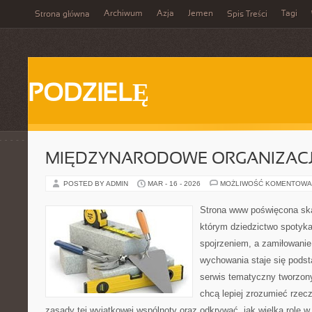
Archiwum
Azja
Jemen
Tagi
Strona główna
Spis Treści
PODZIELĘ
MIĘDZYNARODOWE ORGANIZAC
POSTED BY ADMIN
MAR - 16 - 2026
MOŻLIWOŚĆ KOMENTOWA
Strona www poświęcona ska
którym dziedzictwo spotyka
spojrzeniem, a zamiłowanie
wychowania staje się podst
serwis tematyczny tworzon
chcą lepiej zrozumieć rzec
zasady tej wyjątkowej wspólnoty oraz odkrywać, jak wielką rolę w