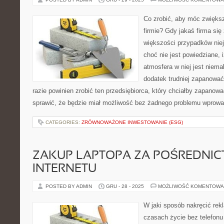
Co zrobić, aby móc zwięks
firmie? Gdy jakaś firma się
większości przypadków niej
choć nie jest powiedziane,
atmosfera w niej jest niemal
dodatek trudniej zapanowa
razie powinien zrobić ten przedsiębiorca, który chciałby zapano
sprawić, że będzie miał możliwość bez żadnego problemu wprow
CATEGORIES:
ZRÓWNOWAŻONE INWESTOWANIE (ESG)
ZAKUP LAPTOPA ZA POŚREDNI
INTERNETU
POSTED BY ADMIN
GRU - 28 - 2025
MOŻLIWOŚĆ KOMENTOWA
W jaki sposób nakręcić rek
czasach życie bez telefon