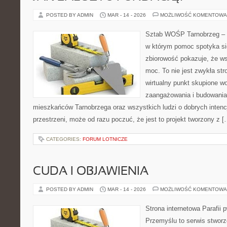
POSTED BY ADMIN
MAR - 14 - 2026
MOŻLIWOŚĆ KOMENTOWA
Sztab WOŚP Tarnobrzeg – G
w którym pomoc spotyka się
zbiorowość pokazuje, że w
moc. To nie jest zwykła str
wirtualny punkt skupione w
zaangażowania i budowania 
mieszkańców Tarnobrzega oraz wszystkich ludzi o dobrych intencja
przestrzeni, może od razu poczuć, że jest to projekt tworzony z [
CATEGORIES:
FORUM LOTNICZE
CUDA I OBJAWIENIA
POSTED BY ADMIN
MAR - 14 - 2026
MOŻLIWOŚĆ KOMENTOWA
Strona internetowa Parafii 
Przemyślu to serwis stworz