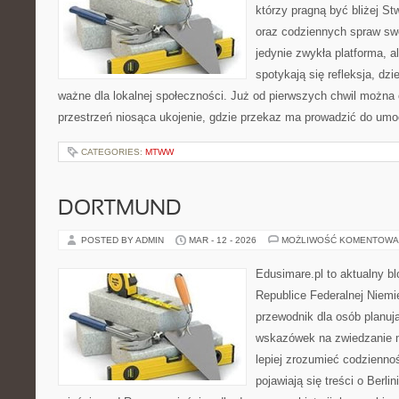
którzy pragną być bliżej St
oraz codziennych spraw swoje
jedynie zwykła platforma, al
spotykają się refleksja, dzi
ważne dla lokalnej społeczności. Już od pierwszych chwil można 
przestrzeń niosąca ukojenie, gdzie przekaz ma prowadzić do umoc
CATEGORIES:
MTWW
DORTMUND
POSTED BY ADMIN
MAR - 12 - 2026
MOŻLIWOŚĆ KOMENTOWA
Edusimare.pl to aktualny b
Republice Federalnej Niemie
przewodnik dla osób planu
wskazówek na zwiedzanie m
lepiej zrozumieć codzienno
pojawiają się treści o Berl