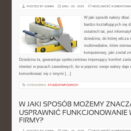
POSTED BY ADMIN
GRU - 29 - 2025
MOŻLIWOŚĆ KOMENTOWA
W jaki sposób należy dbać
bardzo kształtujących się d
ostatnich lat, jest informa
dziedzina, do której wlicza
multimedialne, które stero
komputerowy, jaki został zr
Dziedzina ta, gwarantuje społeczeństwu imponujący komfort zaró
również w pracach zawodowych, bo w poprzez swoje walory daje
komunikować się z innymi […]
CATEGORIES:
STUDENTWPODROZY
W JAKI SPOSÓB MOŻEMY ZNAC
USPRAWNIĆ FUNKCJONOWANIE 
FIRMY?
POSTED BY ADMIN
GRU - 29 - 2025
MOŻLIWOŚĆ KOMENTOWA