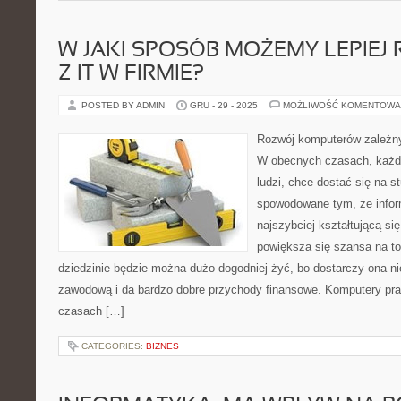
W JAKI SPOSÓB MOŻEMY LEPIEJ 
Z IT W FIRMIE?
POSTED BY ADMIN
GRU - 29 - 2025
MOŻLIWOŚĆ KOMENTOWA
Rozwój komputerów zależny 
W obecnych czasach, każde
ludzi, chce dostać się na s
spowodowane tym, że inform
najszybciej kształtującą si
powiększa się szansa na to,
dziedzinie będzie można dużo dogodniej żyć, bo dostarczy ona n
zawodową i da bardzo dobre przychody finansowe. Komputery pr
czasach […]
CATEGORIES:
BIZNES