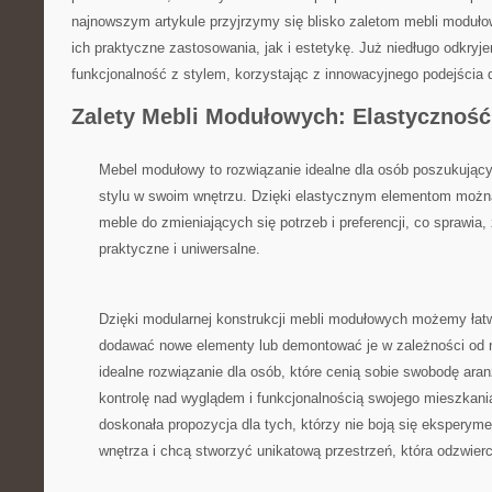
najnowszym artykule przyjrzymy się blisko ‌zaletom⁤ mebli moduł
ich⁢ praktyczne zastosowania, jak i estetykę. ​Już niedługo odkryj
funkcjonalność ⁢z stylem,​ korzystając z innowacyjnego podejścia d
Zalety Mebli ​Modułowych: Elastycznoś
Mebel modułowy to rozwiązanie idealne ​dla osób poszukujący
stylu w swoim wnętrzu. Dzięki elastycznym elementom można
meble do​ zmieniających się potrzeb i preferencji, co sprawia,
praktyczne i uniwersalne.
Dzięki modularnej konstrukcji mebli modułowych możemy łatwo
dodawać nowe elementy lub demontować je⁤ w zależności ⁤od n
idealne rozwiązanie ‍dla osób, które ‌cenią sobie swobodę ara
kontrolę ‍nad ⁣wyglądem i funkcjonalnością swojego mieszkan
doskonała propozycja dla tych, którzy nie boją ⁤się ekspery
wnętrza i chcą stworzyć unikatową przestrzeń, która odzwier