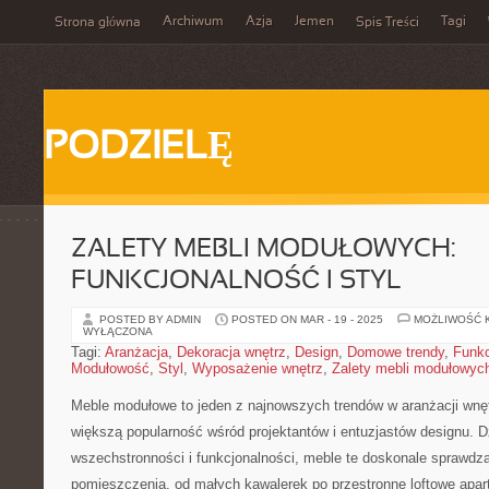
Archiwum
Azja
Jemen
Tagi
Strona główna
Spis Treści
PODZIELĘ
ZALETY MEBLI MODUŁOWYCH:
FUNKCJONALNOŚĆ I STYL
POSTED BY ADMIN
POSTED ON MAR - 19 - 2025
MOŻLIWOŚĆ 
WYŁĄCZONA
Tagi:
Aranżacja
,
Dekoracja wnętrz
,
Design
,
Domowe trendy
,
Funkc
Modułowość
,
Styl
,
Wyposażenie wnętrz
,
Zalety mebli modułowyc
Meble modułowe to jeden ⁤z najnowszych trendów w aranżacji wnęt
większą popularność wśród projektantów i entuzjastów designu. D
wszechstronności⁤ i⁣ funkcjonalności, meble te doskonale​ sprawd
pomieszczenia, od małych kawalerek po przestronne loftowe apa