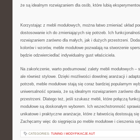
że​ są idealnym⁣ rozwiązaniem dla osób, które lubią eksperyment
Korzystając z ⁤mebli modułowych, ‌można ‌łatwo zmieniać​ układ 
dostosowanie ich do zmieniających się potrzeb. Ich⁢ funkcjonalnoś
rozwiązaniem zarówno dla małych, jak i dużych przestrzeni. Doda
kolorów i ⁣wzorów, meble modułowe pozwalają na ‍stworzenie spers
będzie odzwierciedlać indywidualny gust właściciela.
Na zakończenie, ​warto podsumować zalety mebli modułowych – ⁣są 
ale również stylowe. Dzięki ⁣możliwości dowolnej aranżacji i adapta
potrzeb, meble modułowe stają się ⁣coraz bardziej popularnym wyb
uniwersalność sprawia, że​ są ​idealnym rozwiązaniem zarówno dla
przestrzeni. Dlatego też, jeśli szukasz ‍mebli, które połączą fun
modułowe są doskonałym wyborem. Ich wszechstronność sprawia
unikatowe i praktyczne ‌aranżacje, które z ⁢łatwością dostosują się
Zachęcamy więc do sięgnięcia po meble modułowe ‌i cieszenia się
CATEGORIES:
TUNING I MODYFIKACJE AUT