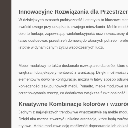
Innowacyjne Rozwiązania dla Przestrz
W dzisiejszych czasach praktyczność i estetyka to kluczowe elem
zwrócić uwagę przy urządzaniu swojego ⁣mieszkania. Meble ‌modu
obie te funkcje, zapewniając wielofunkcyjność oraz nowoczesny de
łatwo dostosować⁤ przestrzeń domową do własnych potrzeb i ⁤prefer
istotne ​w dynamicznym życiu⁣ współczesnych ludzi.
Mebel modułowy‍ to także doskonałe rozwiązanie dla‌ osób, które 
wnętrza i lubią eksperymentować z aranżacją. Dzięki możliwości z
elementów w dowolne konfiguracje,‌ można w łatwy sposób ⁢odświe
konieczności zakupu nowych mebli. Ponadto, meble modułowe są
przechowywania ⁢rzeczy, co dodatkowo zwiększa funkcjonalność 
Kreatywne Kombinacje kolorów i wzor
Jednym z największych trendów we wnętrzarstwie są meble moduł
Dzięki nim można stworzyć unikalne aranżacje, które będą ⁢zarówn
stylowe. Meble modułowe dają możliwość ​dopasowania ich do‍ każde