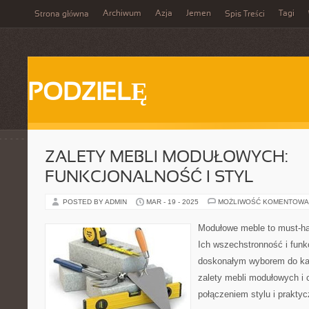
Archiwum
Azja
Jemen
Tagi
Strona główna
Spis Treści
PODZIELĘ
ZALETY MEBLI MODUŁOWYCH:
FUNKCJONALNOŚĆ I STYL
POSTED BY ADMIN
MAR - 19 - 2025
MOŻLIWOŚĆ KOMENTOWA
Modułowe meble to must-ha
Ich wszechstronność i funk
doskonałym wyborem do ka
zalety mebli modułowych i 
połączeniem stylu i praktyc