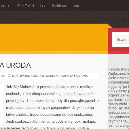
Jemen
Tagi
Tagi
Spis Treści
Wybierać
SUB
A URODA
Nawyki tworz
Większość lu
ZRÓWNOWAŻONA
026
MOŻLIWOŚĆ KOMENTOWANIA
ZOSTAŁA WYŁĄCZONA
wiele czynno
URODA
przebudzenia
sięgamy po t
Jak Się Malować to przestrzeń stworzone z myślą o
zaczynamy p
osobach, które chcą nauczyć się makijażu w sposób
organizujemy
wynikiem ka
przystępny. Ten serwis łączy rady dla początkujących z
raczej efekt
materiałami dla ambitnych pasjonatów, dzięki czemu
długo, aż st
funkcjonowa
łatwo znaleźć treści dopasowane do doświadczenia.
sprzymierze
psychiczną, 
Jeśli szukasz natchnienia na codzienny look, makijaż
jeśli utrwala
prostu lepiej zrozumieć, co działa przy Twojej urodzie,