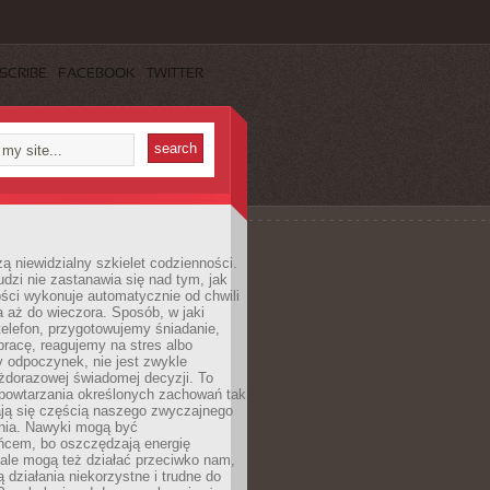
SCRIBE
FACEBOOK
TWITTER
ą niewidzialny szkielet codzienności.
dzi nie zastanawia się nad tym, jak
ści wykonuje automatycznie od chwili
 aż do wieczora. Sposób, w jaki
elefon, przygotowujemy śniadanie,
racę, reagujemy na stres albo
 odpoczynek, nie jest zwykle
żdorazowej świadomej decyzji. To
 powtarzania określonych zachowań tak
ają się częścią naszego zwyczajnego
nia. Nawyki mogą być
ńcem, bo oszczędzają energię
ale mogą też działać przeciwko nam,
ją działania niekorzystne i trudne do