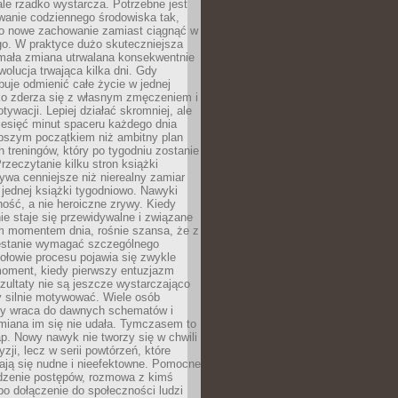
ale rzadko wystarcza. Potrzebne jest
wanie codziennego środowiska tak,
ło nowe zachowanie zamiast ciągnąć w
go. W praktyce dużo skuteczniejsza
 mała zmiana utrwalana konsekwentnie
ewolucja trwająca kilka dni. Gdy
buje odmienić całe życie w jednej
bko zderza się z własnym zmęczeniem i
ywacji. Lepiej działać skromniej, ale
ziesięć minut spaceru każdego dnia
pszym początkiem niż ambitny plan
 treningów, który po tygodniu zostanie
rzeczytanie kilku stron książki
ywa cenniejsze niż nierealny zamiar
 jednej książki tygodniowo. Nawyki
rność, a nie heroiczne zrywy. Kiedy
ie staje się przewidywalne i związane
m momentem dnia, rośnie szansa, że z
stanie wymagać szczególnego
ołowie procesu pojawia się zwykle
moment, kiedy pierwszy entuzjazm
zultaty nie są jeszcze wystarczająco
y silnie motywować. Wiele osób
dy wraca do dawnych schematów i
miana im się nie udała. Tymczasem to
ap. Nowy nawyk nie tworzy się w chwili
zji, lecz w serii powtórzeń, które
ją się nudne i nieefektowne. Pomocne
edzenie postępów, rozmowa z kimś
o dołączenie do społeczności ludzi