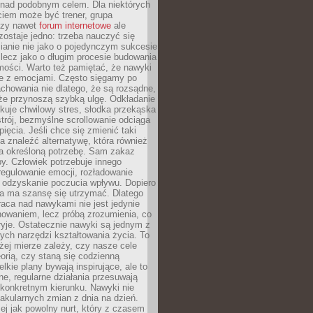
 nad podobnym celem. Dla niektórych
ciem może być trener, grupa
czy nawet
forum internetowe
ale
ostaje jedno: trzeba nauczyć się
ianie nie jako o pojedynczym sukcesie
 lecz jako o długim procesie budowania
mości. Warto też pamiętać, że nawyki
e z emocjami. Często sięgamy po
chowania nie dlatego, że są rozsądne,
 że przynoszą szybką ulgę. Odkładanie
kuje chwilowy stres, słodka przekąska
trój, bezmyślne scrollowanie odciąga
ięcia. Jeśli chce się zmienić taki
a znaleźć alternatywę, która również
a określoną potrzebę. Sam zakaz
y. Człowiek potrzebuje innego
egulowanie emocji, rozładowanie
y odzyskanie poczucia wpływu. Dopiero
a ma szansę się utrzymać. Dlatego
aca nad nawykami nie jest jedynie
howaniem, lecz próbą zrozumienia, co
ryje. Ostatecznie nawyki są jednym z
ych narzędzi kształtowania życia. To
żej mierze zależy, czy nasze cele
orią, czy staną się codzienną
elkie plany bywają inspirujące, ale to
ne, regularne działania przesuwają
 konkretnym kierunku. Nawyki nie
akularnych zmian z dnia na dzień.
zej jak powolny nurt, który z czasem