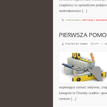
znajdziesz tu sprawdzone podejście
wodoodporności […]
CATEGORIES:
ARTYKUŁY SPONS
PIERWSZA POMO
POSTED BY ADMIN
STY - 7 - 2
wspierające ostrość widzenia, zna
kategorie to Choroby rzadkie i ge
centrum […]