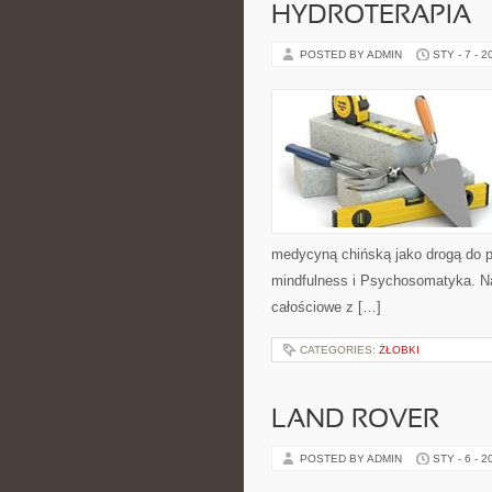
HYDROTERAPIA
POSTED BY ADMIN
STY - 7 - 2
medycyną chińską jako drogą do pr
mindfulness i Psychosomatyka. Na 
całościowe z […]
CATEGORIES:
ŻŁOBKI
LAND ROVER
POSTED BY ADMIN
STY - 6 - 2