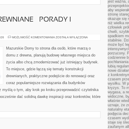
jest ważna, 
przeprojekto
aby wspiera
stronę stare
okazuje się
EWNIANE – PORADY I
niż wielka r
człowiek pró
chwili, szy
spadkiem mot
KONSTRUKCJE
026
MOŻLIWOŚĆ KOMENTOWANIA
ZOSTAŁA WYŁĄCZONA
stabilnie. D
DREWNIANE
–
może być le
PORADY
Mazurskie Domy to strona dla osób, które marzą o
intensywnych
I
porzucony. P
INSPIRACJE
domu z drewna, planują budowę własnego miejsca do
codziennie b
pochłaniania
życia albo chcą zmodernizować już istniejący budynek.
lubią regula
To miejsce, gdzie łączą się tematy konstrukcji
nowe działan
z konkretny
drewnianych, praktyczne podejście do renowacji oraz
czasem prze
coraz popularniejsze rozwiązania dla budynków
wysiłku. W p
kryzys. To 
z myślą o tym, aby krok po kroku przeprowadzić czytelnika
wygasa, a re
widoczne, b
nocześnie dać solidną dawkę inspiracji oraz konkretów, które
właśnie wte
uznaje, że z
naturalny et
podjęcia decy
czasem wyda
staje się śl
zaufanym alb