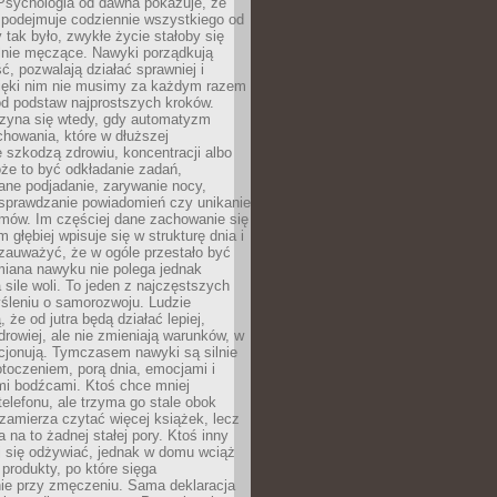
 Psychologia od dawna pokazuje, że
 podejmuje codziennie wszystkiego od
tak było, zwykłe życie stałoby się
lnie męczące. Nawyki porządkują
ć, pozwalają działać sprawniej i
zięki nim nie musimy za każdym razem
od podstaw najprostszych kroków.
zyna się wtedy, gdy automatyzm
howania, które w dłuższej
 szkodzą zdrowiu, koncentracji albo
że to być odkładanie zadań,
ane podjadanie, zarywanie nocy,
sprawdzanie powiadomień czy unikanie
zmów. Im częściej dane zachowanie się
 głębiej wpisuje się w strukturę dnia i
 zauważyć, że w ogóle przestało być
iana nawyku nie polega jednak
 sile woli. To jeden z najczęstszych
śleniu o samorozwoju. Ludzie
 że od jutra będą działać lepiej,
zdrowiej, ale nie zmieniają warunków, w
cjonują. Tymczasem nawyki są silnie
toczeniem, porą dnia, emocjami i
mi bodźcami. Ktoś chce mniej
telefonu, ale trzyma go stale obok
 zamierza czytać więcej książek, lecz
 na to żadnej stałej pory. Ktoś inny
ej się odżywiać, jednak w domu wciąż
produkty, po które sięga
ie przy zmęczeniu. Sama deklaracja