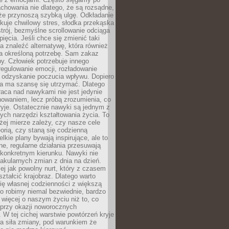
chowania nie dlatego, że są rozsądne,
 że przynoszą szybką ulgę. Odkładanie
kuje chwilowy stres, słodka przekąska
trój, bezmyślne scrollowanie odciąga
ięcia. Jeśli chce się zmienić taki
a znaleźć alternatywę, która również
a określoną potrzebę. Sam zakaz
y. Człowiek potrzebuje innego
egulowanie emocji, rozładowanie
y odzyskanie poczucia wpływu. Dopiero
a ma szansę się utrzymać. Dlatego
aca nad nawykami nie jest jedynie
howaniem, lecz próbą zrozumienia, co
ryje. Ostatecznie nawyki są jednym z
ych narzędzi kształtowania życia. To
żej mierze zależy, czy nasze cele
orią, czy staną się codzienną
elkie plany bywają inspirujące, ale to
ne, regularne działania przesuwają
 konkretnym kierunku. Nawyki nie
akularnych zmian z dnia na dzień.
zej jak powolny nurt, który z czasem
ształcić krajobraz. Dlatego warto
ię własnej codzienności z większą
o robimy niemal bezwiednie, bardzo
więcej o naszym życiu niż to, co
 przy okazji noworocznych
 W tej cichej warstwie powtórzeń kryje
a siła zmiany, pod warunkiem że