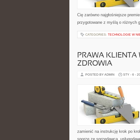
Cię zarówno najgłośniejsze premier
przygotowane z myślą o różnych gu
CATEGORIES:
TECHNOLOGIE W N
PRAWA KLIENTA 
ZDROWIA
POSTED BY ADMIN
STY - 6 - 2
zamienić na instrukcję krok po kr
sporze ze sprzedawcą, usługodawcą