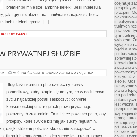
obejmuje zac
premier po mniejsze, ambitne perełki. Jeśli interesują
perspektywie
relacjom. Mo
y, jak i gry niezależne, na LumiGranie znajdziesz treści
niekontrolow
impulsywne 
stach i stylach grania. […]
trudnych ro
powtarza, tym
IERUCHOMOŚCIACH
tym trudniej
wyborem. Zm
wyłącznie na
błędów w my
W PRYWATNEJ SŁUŻBIE
postanawiają,
sprawniej i 
których funk
związane z o
powtarzalny
PRAWA
026
MOŻLIWOŚĆ KOMENTOWANIA
ZOSTAŁA WYŁĄCZONA
KLIENTA
korzystać z 
W
siebie. Ktoś
PRYWATNEJ
BlogdlaKonsumenta.pl to użyteczny serwis
nie wyznacza
SŁUŻBIE
ZDROWIA
planuje lepi
poradnikowy, który skupia się na tym, co w codziennym
ma pod ręką 
życiu najbardziej potrafi zaskoczyć: ochronie
automatyczn
jest ważna, 
konsumenckiej oraz regułach prawa prywatnego
przeprojekto
aby wspiera
pokazanych zrozumiale. To miejsce powstało po to, aby
stronę stare
przepisy, które zwykle brzmią jak suchy regulamin,
okazuje się
niż wielka r
oku, dzięki któremu potrafisz skutecznie zareagować w
człowiek pró
, firmą lub kontrahentem. Idea strony jest prosta: prawo
chwili, szy