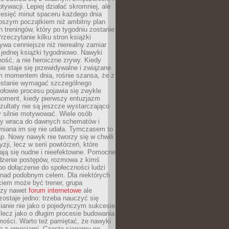
ywacji. Lepiej działać skromniej, ale
ziesięć minut spaceru każdego dnia
pszym początkiem niż ambitny plan
 treningów, który po tygodniu zostanie
rzeczytanie kilku stron książki
ywa cenniejsze niż nierealny zamiar
 jednej książki tygodniowo. Nawyki
rność, a nie heroiczne zrywy. Kiedy
ie staje się przewidywalne i związane
m momentem dnia, rośnie szansa, że z
stanie wymagać szczególnego
ołowie procesu pojawia się zwykle
moment, kiedy pierwszy entuzjazm
zultaty nie są jeszcze wystarczająco
y silnie motywować. Wiele osób
dy wraca do dawnych schematów i
miana im się nie udała. Tymczasem to
ap. Nowy nawyk nie tworzy się w chwili
zji, lecz w serii powtórzeń, które
ją się nudne i nieefektowne. Pomocne
edzenie postępów, rozmowa z kimś
o dołączenie do społeczności ludzi
 nad podobnym celem. Dla niektórych
ciem może być trener, grupa
czy nawet
forum internetowe
ale
ostaje jedno: trzeba nauczyć się
ianie nie jako o pojedynczym sukcesie
 lecz jako o długim procesie budowania
mości. Warto też pamiętać, że nawyki
e z emocjami. Często sięgamy po