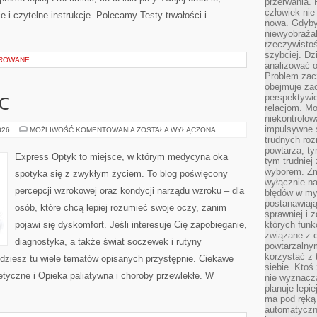
przerwania.
człowiek nie
 i czytelne instrukcje. Polecamy Testy trwałości i
nowa. Gdyby 
niewyobraża
rzeczywistoś
szybciej. D
OROWANE
analizować 
Problem zac
obejmuje zac
perspektywie
C
relacjom. Mo
niekontrolow
impulsywne 
PIERWSZA
026
MOŻLIWOŚĆ KOMENTOWANIA
ZOSTAŁA WYŁĄCZONA
POMOC
trudnych ro
powtarza, tym
Express Optyk to miejsce, w którym medycyna oka
tym trudniej
wyborem. Zm
spotyka się z zwykłym życiem. To blog poświęcony
wyłącznie na
percepcji wzrokowej oraz kondycji narządu wzroku – dla
błędów w my
postanawiają,
osób, które chcą lepiej rozumieć swoje oczy, zanim
sprawniej i 
pojawi się dyskomfort. Jeśli interesuje Cię zapobieganie,
których funk
związane z o
diagnostyka, a także świat soczewek i rutyny
powtarzalny
korzystać z 
jdziesz tu wiele tematów opisanych przystępnie. Ciekawe
siebie. Ktoś
netyczne i Opieka paliatywna i choroby przewlekłe. W
nie wyznacza
planuje lepi
ma pod ręką 
automatyczn