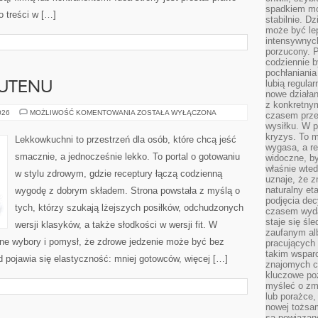
spadkiem mot
o treści w […]
stabilnie. D
może być le
intensywnych
porzucony. P
codziennie b
pochłaniania
lubią regula
LUTENU
nowe działan
z konkretny
PRZEPISY
026
MOŻLIWOŚĆ KOMENTOWANIA
ZOSTAŁA WYŁĄCZONA
czasem prze
BEZ
wysiłku. W p
GLUTENU
kryzys. To 
Lekkowkuchni to przestrzeń dla osób, które chcą jeść
wygasa, a re
smacznie, a jednocześnie lekko. To portal o gotowaniu
widoczne, b
właśnie wte
w stylu zdrowym, gdzie receptury łączą codzienną
uznaje, że z
naturalny et
wygodę z dobrym składem. Strona powstała z myślą o
podjęcia decy
tych, którzy szukają lżejszych posiłków, odchudzonych
czasem wyda
staje się śl
wersji klasyków, a także słodkości w wersji fit. W
zaufanym alb
ne wybory i pomysł, że zdrowe jedzenie może być bez
pracujących
takim wspar
 pojawia się elastyczność: mniej gotowców, więcej […]
znajomych 
kluczowe poz
myśleć o zm
lub porażce,
nowej tożsa
są powiązan