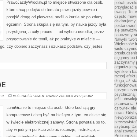
PrawoJazdyWroclaw.pl to miejsce stworzone dla osób,
potrafi przek
przyglądać s
które chcą podejść do tematu prawa jazdy pewnie i
uwagą. To, c
często mówi 
przejść drogę od pierwszej myśli o kursie aż po zdany
deklarujemy
egzamin. Strona skupia się na tym, by nauka jazdy była
postanowień.
się prawdziw
przystępna, a cały proces — od wyboru ośrodka, przez
nauczymy si
przygotowanie do teorii, aż po praktykę w mieście —
Nawyki tworz
Większość lu
tego, czy dopiero zaczynasz i szukasz podstaw, czy jesteś
wiele czynno
przebudzenia
sięgamy po t
zaczynamy p
organizujemy
wynikiem ka
raczej efekt
długo, aż st
WE
funkcjonowa
sprzymierze
psychiczną, 
GRY
026
MOŻLIWOŚĆ KOMENTOWANIA
ZOSTAŁA WYŁĄCZONA
jeśli utrwala
PRZYGODOWE
przerwania.
LumiGranie to miejsce dla osób, które kochają gry
człowiek nie
nowa. Gdyby 
komputerowe i chcą być na bieżąco z tym, co dzieje się
niewyobraża
rzeczywistoś
w świecie elektronicznej zabawy. Strona powstała po to,
szybciej. D
aby w jednym punkcie zebrać recenzje, instrukcje, a
analizować 
Problem zac
także aktualności dotyczące tytułów – od wielkich