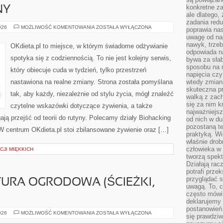
konkretne za
NY
ale dlatego,
zadania redu
DIETA
026
MOŻLIWOŚĆ KOMENTOWANIA
ZOSTAŁA WYŁĄCZONA
poprawia nas
A
uwagę od nap
HORMONY
nawyk, trzeb
OKdieta.pl to miejsce, w którym świadome odżywianie
odpowiada n
spotyka się z codziennością. To nie jest kolejny serwis,
bywa za słab
sposobu na r
który obiecuje cuda w tydzień, tylko przestrzeń
napięcia cz
nastawiona na realne zmiany. Strona została pomyślana
wtedy zmian
skuteczna pr
tak, aby każdy, niezależnie od stylu życia, mógł znaleźć
walką z zac
się za nim k
czytelne wskazówki dotyczące żywienia, a także
najważniejsz
gają przejść od teorii do rutyny. Polecamy działy Biohacking
od nich w du
pozostaną te
. W centrum OKdieta.pl stoi zbilansowane żywienie oraz […]
praktyką. Wi
właśnie drob
człowieka w
JI MIĘKKICH
tworzą spekt
Działają rac
potrafi przek
przyglądać s
URA OGRODOWA (ŚCIEŻKI,
uwagą. To, c
często mówi 
deklarujemy
postanowień.
MAŁA
026
MOŻLIWOŚĆ KOMENTOWANIA
ZOSTAŁA WYŁĄCZONA
się prawdziw
ARCHITEKTURA