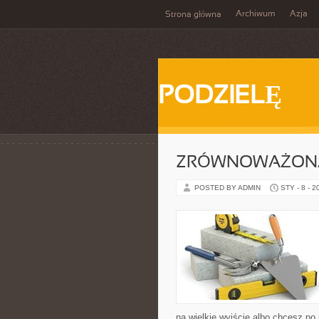
Archiwum
Azja
Strona główna
PODZIELĘ
ZRÓWNOWAŻON
POSTED BY ADMIN
STY - 8 - 2
na wielkie wyjście albo chcesz po 