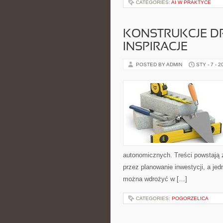
CATEGORIES:
AI W PRAKTYCE
KONSTRUKCJE DR
INSPIRACJE
POSTED BY ADMIN
STY - 7 - 2
autonomicznych. Treści powstają 
przez planowanie inwestycji, a jed
można wdrożyć w […]
CATEGORIES:
POGORZELICA