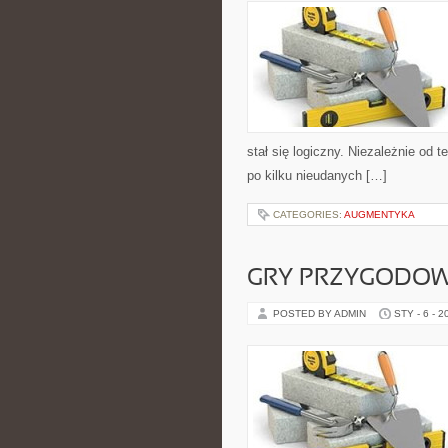
stał się logiczny. Niezależnie od 
po kilku nieudanych […]
CATEGORIES:
AUGMENTYKA
GRY PRZYGODO
POSTED BY ADMIN
STY - 6 - 2