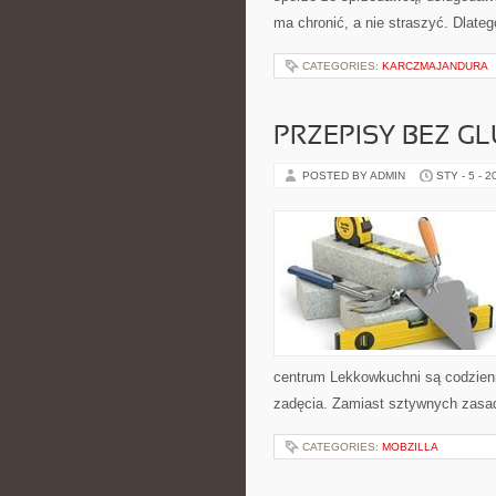
ma chronić, a nie straszyć. Dlateg
CATEGORIES:
KARCZMAJANDURA
PRZEPISY BEZ G
POSTED BY ADMIN
STY - 5 - 2
centrum Lekkowkuchni są codzien
zadęcia. Zamiast sztywnych zasad
CATEGORIES:
MOBZILLA