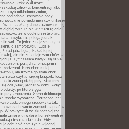
howania, które w dłuższej
 szkodzą zdrowiu, koncentracji albo
że to być odkładanie zadań,
ane podjadanie, zarywanie nocy,
sprawdzanie powiadomień czy unikanie
zmów. Im częściej dane zachowanie się
 głębiej wpisuje się w strukturę dnia i
 zauważyć, że w ogóle przestało być
iana nawyku nie polega jednak
 sile woli. To jeden z najczęstszych
śleniu o samorozwoju. Ludzie
 że od jutra będą działać lepiej,
zdrowiej, ale nie zmieniają warunków, w
cjonują. Tymczasem nawyki są silnie
toczeniem, porą dnia, emocjami i
mi bodźcami. Ktoś chce mniej
telefonu, ale trzyma go stale obok
 zamierza czytać więcej książek, lecz
 na to żadnej stałej pory. Ktoś inny
ej się odżywiać, jednak w domu wciąż
produkty, po które sięga
ie przy zmęczeniu. Sama deklaracja
ale rzadko wystarcza. Potrzebne jest
wanie codziennego środowiska tak,
ło nowe zachowanie zamiast ciągnąć w
go. W praktyce dużo skuteczniejsza
 mała zmiana utrwalana konsekwentnie
ewolucja trwająca kilka dni. Gdy
buje odmienić całe życie w jednej
bko zderza się z własnym zmęczeniem i