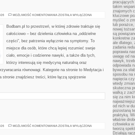
pracujących
takim wspar
znajomych 
HYDROTERAPIA
026
MOŻLIWOŚĆ KOMENTOWANIA
ZOSTAŁA WYŁĄCZONA
kluczowe poz
myśleć o zm
lub porażce,
Bodbam.pl to przestrzeń, w której zdrowie traktuje się
nowej tożsa
całościowo – bez dzielenia człowieka na „oddzielne
są powiązan
konkretne za
części”, bez patrzenia wyłącznie na symptomy. To
ale dlatego,
zadania redu
miejsce dla osób, które chcą lepiej rozumieć swoje
poprawia nas
ciało, emocje i codzienne nawyki, a także dla tych,
uwagę od nap
nawyk, trzeb
którzy interesują się medycyną naturalną oraz
odpowiada n
zywracania równowagi. Kategorie na stronie to Medytacja i
bywa za słab
sposobu na r
stronie znajdziesz treści, które łączą spojrzenie
napięcia cz
wtedy zmian
skuteczna pr
walką z zac
się za nim k
najważniejsz
od nich w du
pozostaną te
praktyką. Wi
właśnie drob
człowieka w
LAND
026
MOŻLIWOŚĆ KOMENTOWANIA
ZOSTAŁA WYŁĄCZONA
tworzą spekt
ROVER
Działają rac