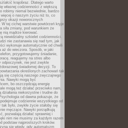
ształcić krajobraz. Dlatego warto
ię własnej codzienności z większą
o robimy niemal bezwiednie, bardzo
więcej o naszym życiu niż to, co
 przy okazji noworocznych
 W tej cichej warstwie powtórzeń kryje
a siła zmiany, pod warunkiem że
ę nią mądrze kierować.
ą niewidzialny szkielet codzienności.
dzi nie zastanawia się nad tym, jak
ści wykonuje automatycznie od chwili
 aż do wieczora. Sposób, w jaki
elefon, przygotowujemy śniadanie,
racę, reagujemy na stres albo
 odpoczynek, nie jest zwykle
żdorazowej świadomej decyzji. To
 powtarzania określonych zachowań tak
ają się częścią naszego zwyczajnego
nia. Nawyki mogą być
ńcem, bo oszczędzają energię
ale mogą też działać przeciwko nam,
ją działania niekorzystne i trudne do
 Psychologia od dawna pokazuje, że
 podejmuje codziennie wszystkiego od
tak było, zwykłe życie stałoby się
lnie męczące. Nawyki porządkują
ć, pozwalają działać sprawniej i
zięki nim nie musimy za każdym razem
od podstaw najprostszych kroków.
zyna się wtedy, gdy automatyzm